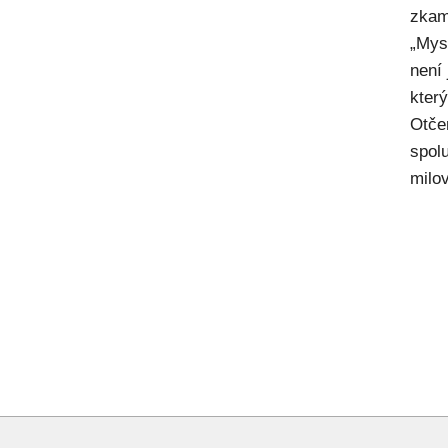
zkam
„Mysl
není
kter
Otče
spol
milov