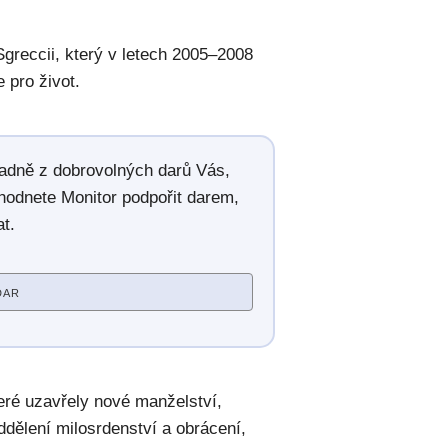
Sgreccii, který v letech 2005–2008
 pro život.
radně z dobrovolných darů Vás,
hodnete Monitor podpořit darem,
t.
DAR
ré uzavřely nové manželství,
ddělení milosrdenství a obrácení,