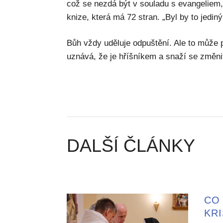
což se nezdá být v souladu s evangeliem,“
knize, která má 72 stran. „Byl by to jedin
Bůh vždy uděluje odpuštění. Ale to může 
uznává, že je hříšníkem a snaží se změni
DALŠÍ ČLÁNKY
CO 
KR