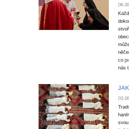
06.0
Každ
dokon
stvoř
obecn
může
něče
co j
nás 
JAK
03.0
Trad
hanl
svou 