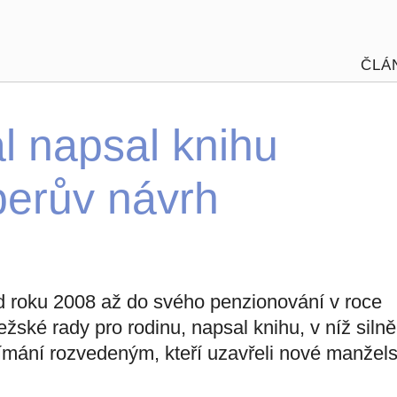
ČLÁ
ál napsal knihu
sperův návrh
 od roku 2008 až do svého penzionování v roce
ské rady pro rodinu, napsal knihu, v níž silně
ijímání rozvedeným, kteří uzavřeli nové manžels