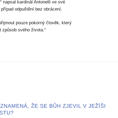
 napsal kardinál Antonelli ve své
ý případ odpuštění bez obrácení.
přijmout pouze pokorný člověk, který
t způsob svého života.“
ZNAMENÁ, ŽE SE BŮH ZJEVIL V JEŽÍŠI
ISTU?