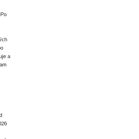
 Po
rých
po
uje a
kam
d
026