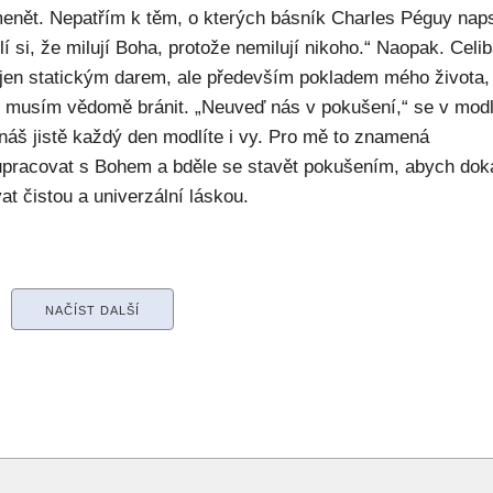
enět. Nepatřím k těm, o kterých básník Charles Péguy naps
í si, že milují Boha, protože nemilují nikoho.“ Naopak. Celib
 jen statickým darem, ale především pokladem mého života,
ý musím vědomě bránit. „Neuveď nás v pokušení,“ se v modl
náš jistě každý den modlíte i vy. Pro mě to znamená
upracovat s Bohem a bděle se stavět pokušením, abych dok
at čistou a univerzální láskou.
NAČÍST DALŠÍ