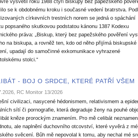
bvre vysvětil roku 1988 čtyři biskupy bez papežského pověř
lilo se k obdobnému kroku i současné vedení bratrstva. Pod
lizovaných církevních trestních norem se jedná o spáchání
ktu popsaného skutkovou podstatou kánonu 1387 Kodexu
nického práva: „Biskup, který bez papežského pověření vys
ho na biskupa, a rovněž ten, kdo od něho přijímá biskupské
ení, upadají do samočinné exkomunikace vyhrazené
tolskému stolci.“
IBÁT - BOJ O SRDCE, KTERÉ PATŘÍ VŠEM
7.2026, RC Monitor 13/2026
ešní civilizaci, nasycené hédonismem, relativismem a epide
lních sítí či pornografie, která degraduje ženy na pouhé obje
elibát kněze prorockým znamením. Pro mě celibát nezname
dnotu, ale naplnění duchovního otcovství, které vyvěrá z m
ského svěcení. Bůh mě nepovolal k tomu, aby nechal mé sr