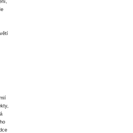
ení,
le
větí
mií
kty,
ná
ého
dce