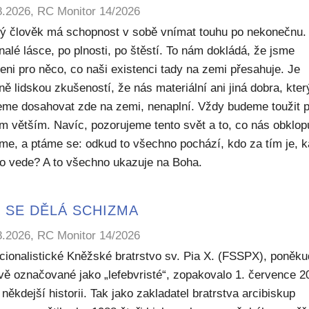
8.2026, RC Monitor 14/2026
ý člověk má schopnost v sobě vnímat touhu po nekonečnu.
alé lásce, po plnosti, po štěstí. To nám dokládá, že jsme
eni pro něco, co naši existenci tady na zemi přesahuje. Je
ě lidskou zkušeností, že nás materiální ani jiná dobra, kte
me dosahovat zde na zemi, nenaplní. Vždy budeme toužit 
m větším. Navíc, pozorujeme tento svět a to, co nás obklop
sme, a ptáme se: odkud to všechno pochází, kdo za tím je, 
to vede? A to všechno ukazuje na Boha.
 SE DĚLÁ SCHIZMA
8.2026, RC Monitor 14/2026
icionalistické Kněžské bratrstvo sv. Pia X. (FSSPX), poněku
ivě označované jako „lefebvristé“, zopakovalo 1. července 2
někdejší historii. Tak jako zakladatel bratrstva arcibiskup