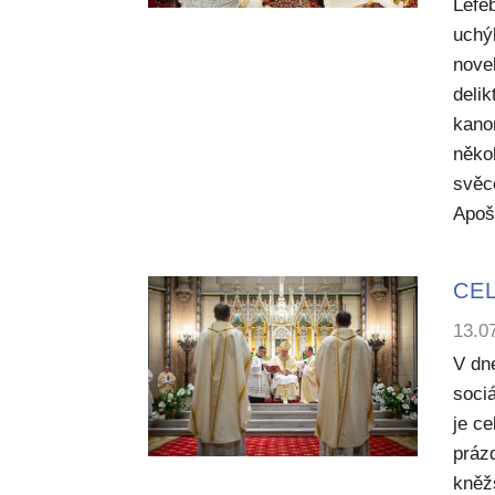
Lefe
uchý
nove
deli
kano
něko
svěc
Apoš
CEL
13.0
V dn
sociá
je c
práz
kněž