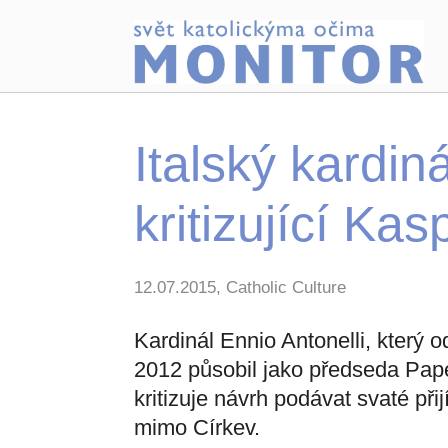
Italský kardin
kritizující Ka
12.07.2015, Catholic Culture
Kardinál Ennio Antonelli, který
2012 působil jako předseda Papež
kritizuje návrh podávat svaté př
mimo Církev.