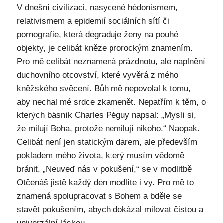
V dnešní civilizaci, nasycené hédonismem,
relativismem a epidemií sociálních sítí či
pornografie, která degraduje ženy na pouhé
objekty, je celibát kněze prorockým znamením.
Pro mě celibát neznamená prázdnotu, ale naplnění
duchovního otcovství, které vyvěrá z mého
kněžského svěcení. Bůh mě nepovolal k tomu,
aby nechal mé srdce zkamenět. Nepatřím k těm, o
kterých básník Charles Péguy napsal: „Myslí si,
že milují Boha, protože nemilují nikoho.“ Naopak.
Celibát není jen statickým darem, ale především
pokladem mého života, který musím vědomě
bránit. „Neuveď nás v pokušení,“ se v modlitbě
Otčenáš jistě každý den modlíte i vy. Pro mě to
znamená spolupracovat s Bohem a bděle se
stavět pokušením, abych dokázal milovat čistou a
univerzální láskou.