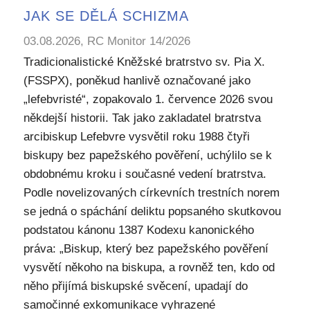
JAK SE DĚLÁ SCHIZMA
03.08.2026, RC Monitor 14/2026
Tradicionalistické Kněžské bratrstvo sv. Pia X.
(FSSPX), poněkud hanlivě označované jako
„lefebvristé“, zopakovalo 1. července 2026 svou
někdejší historii. Tak jako zakladatel bratrstva
arcibiskup Lefebvre vysvětil roku 1988 čtyři
biskupy bez papežského pověření, uchýlilo se k
obdobnému kroku i současné vedení bratrstva.
Podle novelizovaných církevních trestních norem
se jedná o spáchání deliktu popsaného skutkovou
podstatou kánonu 1387 Kodexu kanonického
práva: „Biskup, který bez papežského pověření
vysvětí někoho na biskupa, a rovněž ten, kdo od
něho přijímá biskupské svěcení, upadají do
samočinné exkomunikace vyhrazené