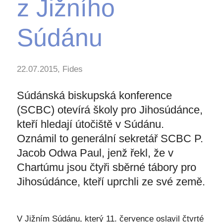
z Jižního
Súdánu
22.07.2015, Fides
Súdánská biskupská konference
(SCBC) otevírá školy pro Jihosúdánce,
kteří hledají útočiště v Súdánu.
Oznámil to generální sekretář SCBC P.
Jacob Odwa Paul, jenž řekl, že v
Chartúmu jsou čtyři sběrné tábory pro
Jihosúdánce, kteří uprchli ze své země.
V Jižním Súdánu, který 11. července oslavil čtvrté