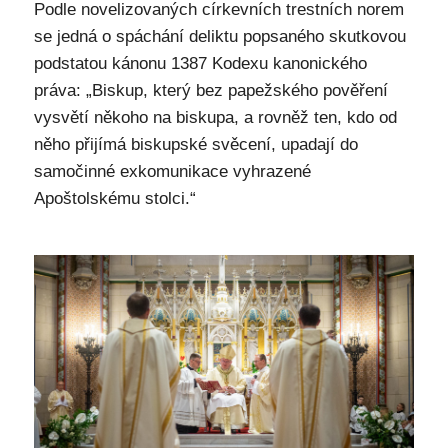
Podle novelizovaných církevních trestních norem
se jedná o spáchání deliktu popsaného skutkovou
podstatou kánonu 1387 Kodexu kanonického
práva: „Biskup, který bez papežského pověření
vysvětí někoho na biskupa, a rovněž ten, kdo od
něho přijímá biskupské svěcení, upadají do
samočinné exkomunikace vyhrazené
Apoštolskému stolci.“