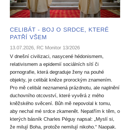
CELIBÁT - BOJ O SRDCE, KTERÉ
PATŘÍ VŠEM
13.07.2026, RC Monitor 13/2026
V dnešní civilizaci, nasycené hédonismem,
relativismem a epidemií sociálních sítí či
pornografie, která degraduje ženy na pouhé
objekty, je celibát kněze prorockým znamením.
Pro mě celibát neznamená prázdnotu, ale naplnění
duchovního otcovství, které vyvěrá z mého
kněžského svěcení. Bůh mě nepovolal k tomu,
aby nechal mé srdce zkamenět. Nepatřím k těm, o
kterých básník Charles Péguy napsal: „Myslí si,
že milují Boha, protože nemilují nikoho.“ Naopak.