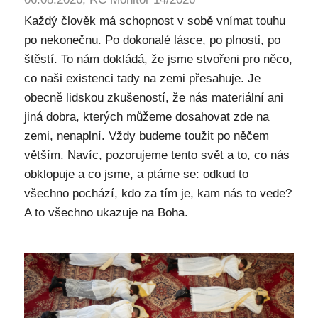
Každý člověk má schopnost v sobě vnímat touhu
po nekonečnu. Po dokonalé lásce, po plnosti, po
štěstí. To nám dokládá, že jsme stvořeni pro něco,
co naši existenci tady na zemi přesahuje. Je
obecně lidskou zkušeností, že nás materiální ani
jiná dobra, kterých můžeme dosahovat zde na
zemi, nenaplní. Vždy budeme toužit po něčem
větším. Navíc, pozorujeme tento svět a to, co nás
obklopuje a co jsme, a ptáme se: odkud to
všechno pochází, kdo za tím je, kam nás to vede?
A to všechno ukazuje na Boha.