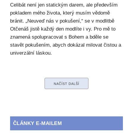
Celibát není jen statickým darem, ale především
pokladem mého života, který musím vědomě
bránit. „Neuveď nás v pokušení,“ se v modlitbě
Otčenáš jistě každý den modlíte i vy. Pro mě to
znamená spolupracovat s Bohem a bděle se
stavět pokušením, abych dokázal milovat čistou a
univerzální láskou.
NAČÍST DALŠÍ
ČLÁNKY E-MAILEM