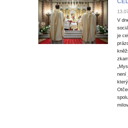
CEL
13.0
V dn
sociá
je c
práz
kněž
zkam
„Mysl
není
kter
Otče
spol
milov