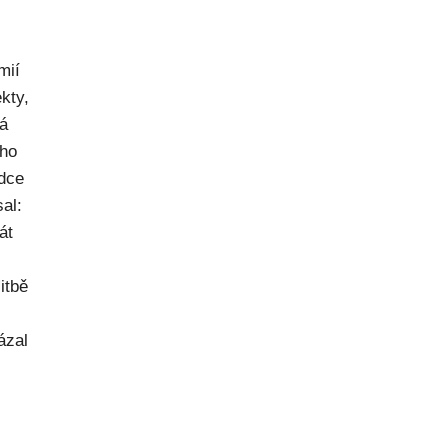
mií
kty,
ná
ého
dce
al:
át
itbě
ázal