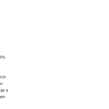
 Po
rých
po
uje a
kam