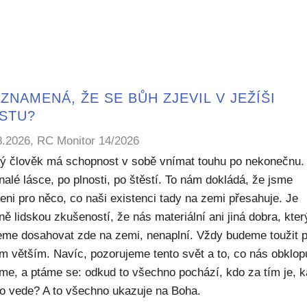
ZNAMENÁ, ŽE SE BŮH ZJEVIL V JEŽÍŠI
ISTU?
8.2026, RC Monitor 14/2026
ý člověk má schopnost v sobě vnímat touhu po nekonečnu.
alé lásce, po plnosti, po štěstí. To nám dokládá, že jsme
eni pro něco, co naši existenci tady na zemi přesahuje. Je
ě lidskou zkušeností, že nás materiální ani jiná dobra, kte
me dosahovat zde na zemi, nenaplní. Vždy budeme toužit 
m větším. Navíc, pozorujeme tento svět a to, co nás obklop
sme, a ptáme se: odkud to všechno pochází, kdo za tím je, 
to vede? A to všechno ukazuje na Boha.