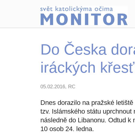
Do Česka dora
iráckých křes
05.02.2016, RC
Dnes dorazilo na pražské letiště
tzv. Islámského státu uprchnout 
následně do Libanonu. Odtud k n
10 osob 24. ledna.