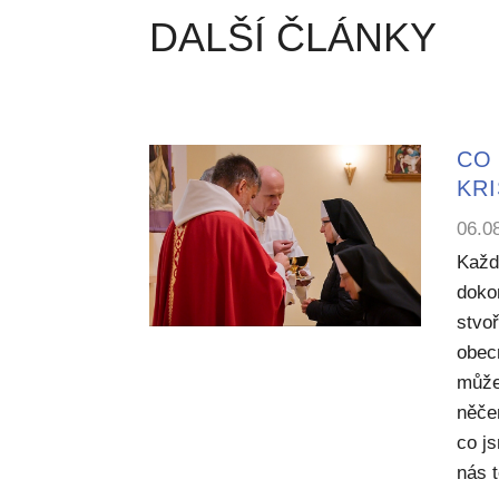
DALŠÍ ČLÁNKY
CO 
KR
06.0
Každ
dokon
stvoř
obecn
může
něče
co j
nás 