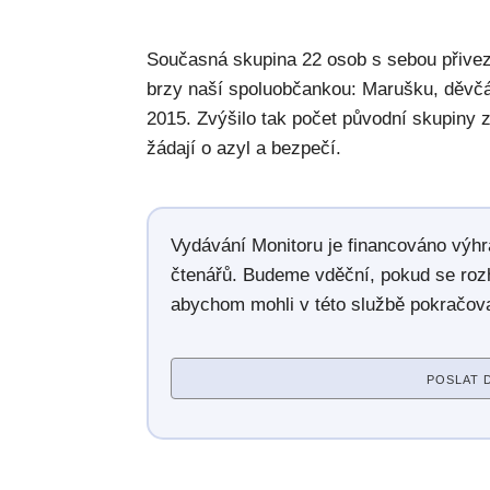
Současná skupina 22 osob s sebou přivezl
brzy naší spoluobčankou: Marušku, děvčát
2015. Zvýšilo tak počet původní skupiny 
žádají o azyl a bezpečí.
Vydávání Monitoru je financováno výh
čtenářů. Budeme vděční, pokud se roz
abychom mohli v této službě pokračova
POSLAT 