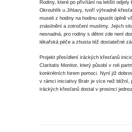
Rodiny, které po přivítání na letišti odjel
Okrouhlík u Jihlavy, tvoří výhradně křes
museli z hodiny na hodinu opustit úplně v
znásilnění a zotročení muslimy. Jejich si
nesnadná, pro rodiny s dětmi zde není dos
lékařská péče a zhusta též dostatečné zá
Projekt přesídlení iráckých křesťanů inici
Claritatis Monitor, který působí v roli par
konkrétních forem pomoci. Nyní již dobrov
v rámci iniciativy Bratr je více než bližní,
iráckých křesťanů dostal v prosinci jedn