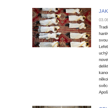
JAK
03.0
Trad
hanl
svou 
Lefe
uchý
nove
deli
kano
něko
svěc
Apoš