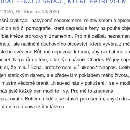
IBÁT - BOJ O SRDCE, KTERÉ PATŘÍ VŠEM
7.2026, RC Monitor 13/2026
ešní civilizaci, nasycené hédonismem, relativismem a epide
lních sítí či pornografie, která degraduje ženy na pouhé obje
elibát kněze prorockým znamením. Pro mě celibát nezname
dnotu, ale naplnění duchovního otcovství, které vyvěrá z m
ského svěcení. Bůh mě nepovolal k tomu, aby nechal mé sr
enět. Nepatřím k těm, o kterých básník Charles Péguy naps
í si, že milují Boha, protože nemilují nikoho.“ Naopak. Celib
 jen statickým darem, ale především pokladem mého života,
ý musím vědomě bránit. „Neuveď nás v pokušení,“ se v modl
náš jistě každý den modlíte i vy. Pro mě to znamená
upracovat s Bohem a bděle se stavět pokušením, abych dok
at čistou a univerzální láskou.