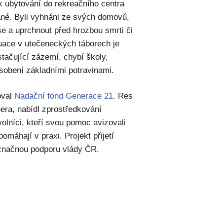
y k ubytování do rekreačního centra
ťané. Byli vyhnáni ze svých domovů,
še a uprchnout před hrozbou smrti či
tuace v utečeneckých táborech je
tačující zázemí, chybí školy,
sobení základními potravinami.
oval
Nadační fond Generace 21
. Res
tnera, nabídl zprostředkování
olníci, kteří svou pomoc avizovali
 pomáhají v praxi. Projekt přijetí
označnou podporu vlády ČR.