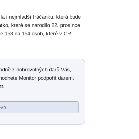
a i nejmladší Iráčanku, která bude
ko, které se narodilo 22. prosince
ze 153 na 154 osob, které v ČR
radně z dobrovolných darů Vás,
hodnete Monitor podpořit darem,
t.
DAR