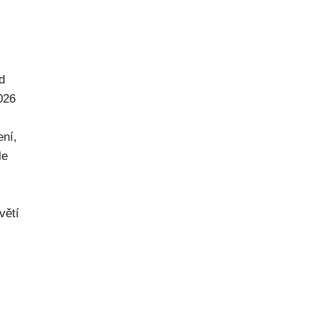
d
026
ení,
le
větí