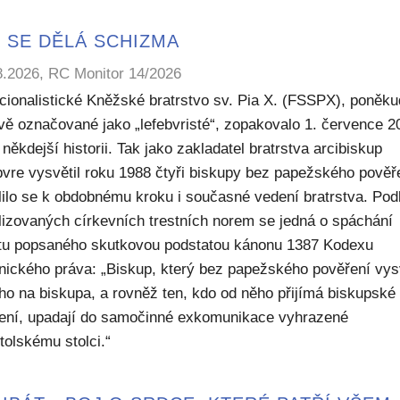
 SE DĚLÁ SCHIZMA
8.2026, RC Monitor 14/2026
icionalistické Kněžské bratrstvo sv. Pia X. (FSSPX), poněku
ivě označované jako „lefebvristé“, zopakovalo 1. července 2
někdejší historii. Tak jako zakladatel bratrstva arcibiskup
bvre vysvětil roku 1988 čtyři biskupy bez papežského pověř
lilo se k obdobnému kroku i současné vedení bratrstva. Pod
lizovaných církevních trestních norem se jedná o spáchání
ktu popsaného skutkovou podstatou kánonu 1387 Kodexu
nického práva: „Biskup, který bez papežského pověření vys
ho na biskupa, a rovněž ten, kdo od něho přijímá biskupské
ení, upadají do samočinné exkomunikace vyhrazené
tolskému stolci.“