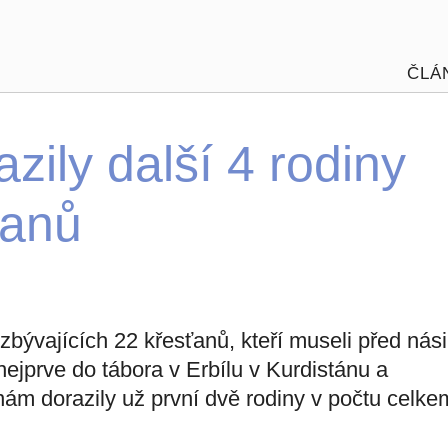
ČLÁ
zily další 4 rodiny
ťanů
 zbývajících 22 křesťanů, kteří museli před nási
nejprve do tábora v Erbílu v Kurdistánu a
ám dorazily už první dvě rodiny v počtu celke