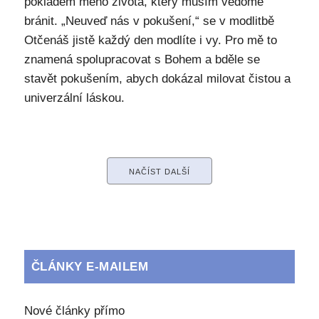
pokladem mého života, který musím vědomě
bránit. „Neuveď nás v pokušení,“ se v modlitbě
Otčenáš jistě každý den modlíte i vy. Pro mě to
znamená spolupracovat s Bohem a bděle se
stavět pokušením, abych dokázal milovat čistou a
univerzální láskou.
NAČÍST DALŠÍ
ČLÁNKY E-MAILEM
Nové články přímo