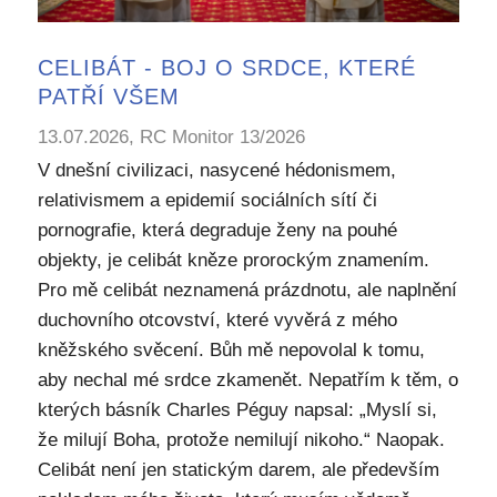
CELIBÁT - BOJ O SRDCE, KTERÉ
PATŘÍ VŠEM
13.07.2026, RC Monitor 13/2026
V dnešní civilizaci, nasycené hédonismem,
relativismem a epidemií sociálních sítí či
pornografie, která degraduje ženy na pouhé
objekty, je celibát kněze prorockým znamením.
Pro mě celibát neznamená prázdnotu, ale naplnění
duchovního otcovství, které vyvěrá z mého
kněžského svěcení. Bůh mě nepovolal k tomu,
aby nechal mé srdce zkamenět. Nepatřím k těm, o
kterých básník Charles Péguy napsal: „Myslí si,
že milují Boha, protože nemilují nikoho.“ Naopak.
Celibát není jen statickým darem, ale především