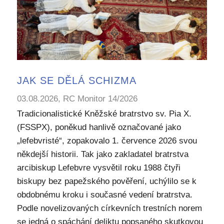
JAK SE DĚLÁ SCHIZMA
03.08.2026, RC Monitor 14/2026
Tradicionalistické Kněžské bratrstvo sv. Pia X.
(FSSPX), poněkud hanlivě označované jako
„lefebvristé“, zopakovalo 1. července 2026 svou
někdejší historii. Tak jako zakladatel bratrstva
arcibiskup Lefebvre vysvětil roku 1988 čtyři
biskupy bez papežského pověření, uchýlilo se k
obdobnému kroku i současné vedení bratrstva.
Podle novelizovaných církevních trestních norem
se jedná o spáchání deliktu popsaného skutkovou