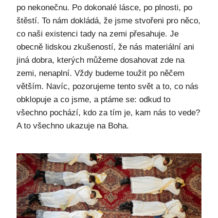
po nekonečnu. Po dokonalé lásce, po plnosti, po
štěstí. To nám dokládá, že jsme stvořeni pro něco,
co naši existenci tady na zemi přesahuje. Je
obecně lidskou zkušeností, že nás materiální ani
jiná dobra, kterých můžeme dosahovat zde na
zemi, nenaplní. Vždy budeme toužit po něčem
větším. Navíc, pozorujeme tento svět a to, co nás
obklopuje a co jsme, a ptáme se: odkud to
všechno pochází, kdo za tím je, kam nás to vede?
A to všechno ukazuje na Boha.