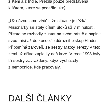
z Keni a z Indie. Přežila pouze představená
kláštera, které se podařilo ukrýt.
„Už dávno jsme věděli, že situace je těžká.
Misionářky se staly cílem útoků už v minulosti.
Přesto se rozhodly zůstat na svém místě a naplnit
svou misi až do konce,“ zdůraznil biskup Hinder.
Připomíná zároveň, že sestry Matky Terezy v této
zemi už dříve zaplatily daň krve. V roce 1998 byly
tři sestry zavražděny, když vycházely
z nemocnice, kde pracovaly.
DALŠÍ ČLÁNKY