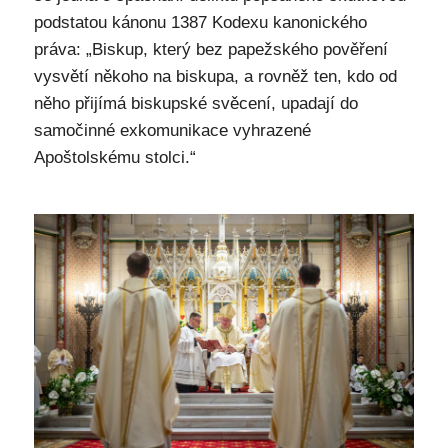
podstatou kánonu 1387 Kodexu kanonického
práva: „Biskup, který bez papežského pověření
vysvětí někoho na biskupa, a rovněž ten, kdo od
něho přijímá biskupské svěcení, upadají do
samočinné exkomunikace vyhrazené
Apoštolskému stolci.“