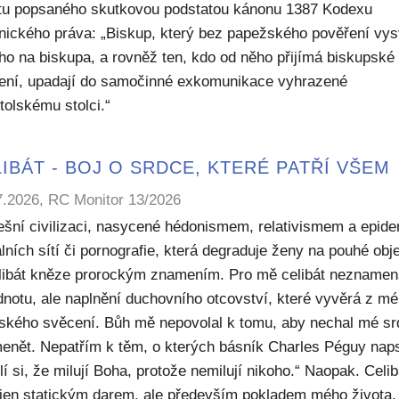
ktu popsaného skutkovou podstatou kánonu 1387 Kodexu
nického práva: „Biskup, který bez papežského pověření vys
ho na biskupa, a rovněž ten, kdo od něho přijímá biskupské
ení, upadají do samočinné exkomunikace vyhrazené
tolskému stolci.“
IBÁT - BOJ O SRDCE, KTERÉ PATŘÍ VŠEM
7.2026, RC Monitor 13/2026
ešní civilizaci, nasycené hédonismem, relativismem a epide
lních sítí či pornografie, která degraduje ženy na pouhé obje
elibát kněze prorockým znamením. Pro mě celibát nezname
dnotu, ale naplnění duchovního otcovství, které vyvěrá z m
ského svěcení. Bůh mě nepovolal k tomu, aby nechal mé sr
enět. Nepatřím k těm, o kterých básník Charles Péguy naps
í si, že milují Boha, protože nemilují nikoho.“ Naopak. Celib
 jen statickým darem, ale především pokladem mého života,