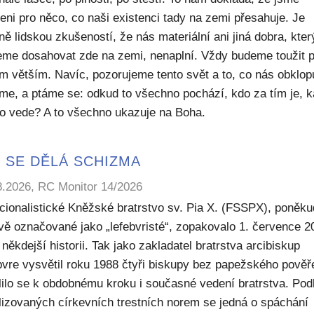
eni pro něco, co naši existenci tady na zemi přesahuje. Je
ě lidskou zkušeností, že nás materiální ani jiná dobra, kte
me dosahovat zde na zemi, nenaplní. Vždy budeme toužit 
m větším. Navíc, pozorujeme tento svět a to, co nás obklop
sme, a ptáme se: odkud to všechno pochází, kdo za tím je, 
to vede? A to všechno ukazuje na Boha.
 SE DĚLÁ SCHIZMA
8.2026, RC Monitor 14/2026
icionalistické Kněžské bratrstvo sv. Pia X. (FSSPX), poněku
ivě označované jako „lefebvristé“, zopakovalo 1. července 2
někdejší historii. Tak jako zakladatel bratrstva arcibiskup
bvre vysvětil roku 1988 čtyři biskupy bez papežského pověř
lilo se k obdobnému kroku i současné vedení bratrstva. Pod
lizovaných církevních trestních norem se jedná o spáchání