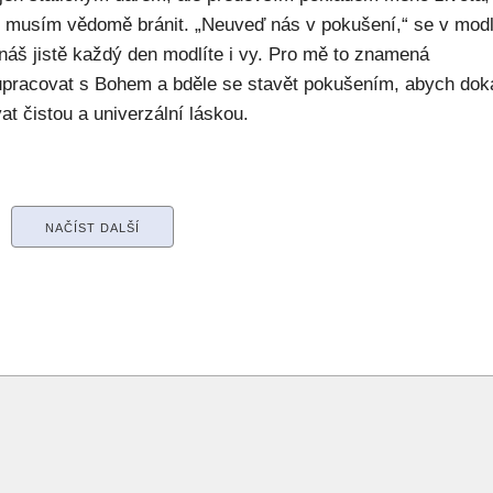
ý musím vědomě bránit. „Neuveď nás v pokušení,“ se v modl
náš jistě každý den modlíte i vy. Pro mě to znamená
upracovat s Bohem a bděle se stavět pokušením, abych dok
at čistou a univerzální láskou.
NAČÍST DALŠÍ