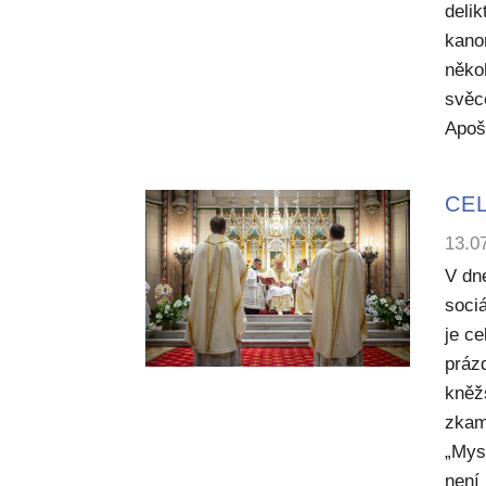
deli
kano
něko
svěc
Apoš
CEL
13.0
V dn
sociá
je c
práz
kněž
zkam
„Mysl
není