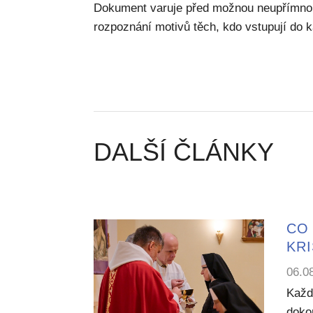
Dokument varuje před možnou neupřímno
rozpoznání motivů těch, kdo vstupují do 
DALŠÍ ČLÁNKY
CO 
KR
06.0
Každ
dokon