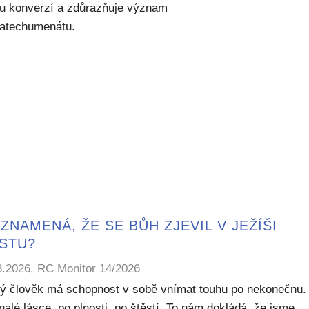
u konverzí a zdůrazňuje význam
katechumenátu.
ZNAMENÁ, ŽE SE BŮH ZJEVIL V JEŽÍŠI
ISTU?
8.2026, RC Monitor 14/2026
ý člověk má schopnost v sobě vnímat touhu po nekonečnu.
alé lásce, po plnosti, po štěstí. To nám dokládá, že jsme