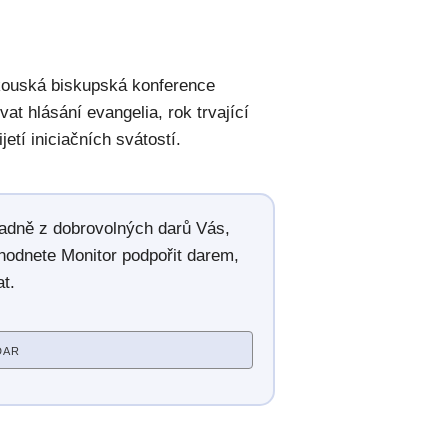
ouská biskupská konference
at hlásání evangelia, rok trvající
jetí iniciačních svátostí.
radně z dobrovolných darů Vás,
hodnete Monitor podpořit darem,
t.
DAR