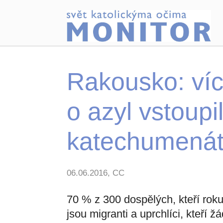
Rakousko: víc
o azyl vstoupi
katechumená
06.06.2016, CC
70 % z 300 dospělých, kteří rok
jsou migranti a uprchlíci, kteří 