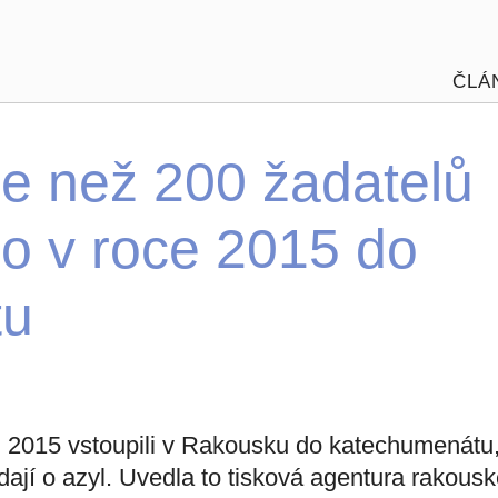
ČLÁ
e než 200 žadatelů
lo v roce 2015 do
tu
u 2015 vstoupili v Rakousku do katechumenátu
žádají o azyl. Uvedla to tisková agentura rakous