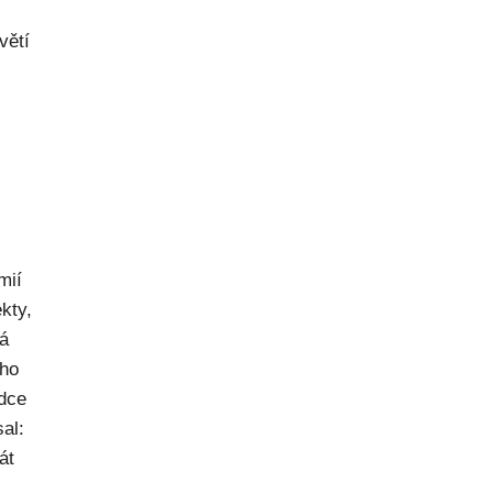
větí
mií
kty,
ná
ého
dce
al:
át