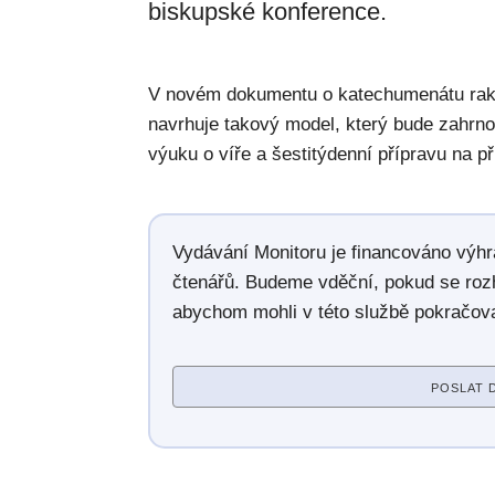
biskupské konference.
V novém dokumentu o katechumenátu rak
navrhuje takový model, který bude zahrnov
výuku o víře a šestitýdenní přípravu na při
Vydávání Monitoru je financováno výh
čtenářů. Budeme vděční, pokud se roz
abychom mohli v této službě pokračova
POSLAT 