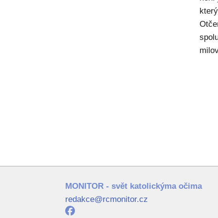
kter
Otče
spol
milov
MONITOR - svět katolickýma očima
redakce@rcmonitor.cz