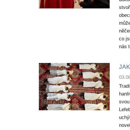
stvoř
obecn
může
něče
co j
nás 
JAK
03.0
Trad
hanl
svou 
Lefe
uchý
nove