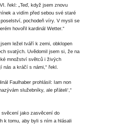
 XVI. řekl: „Teď, když jsem znovu
mínek a vidím před sebou své staré
 poselství, pochodeň víry. V mysli se
erém hovořil kardinál Wetter.“
 jsem ležel tváří k zemi, obklopen
ech svatých. Uvědomil jsem si, že na
lké množství světců i živých
í nás a kráčí s námi,“ řekl.
inál Faulhaber prohlásil: Iam non
azývám služebníky, ale přáteli‘,“
 svěcení jako zasvěcení do
 k tomu, aby byli s ním a hlásali