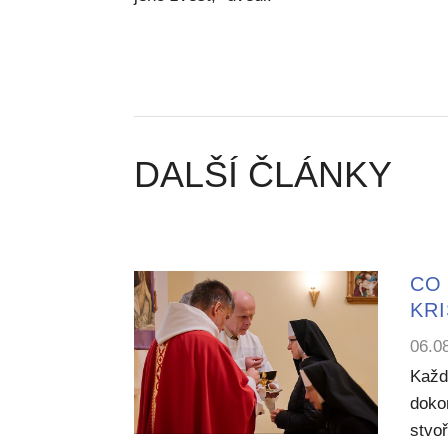
DALŠÍ ČLÁNKY
CO 
KR
06.0
Každ
dokon
stvoř