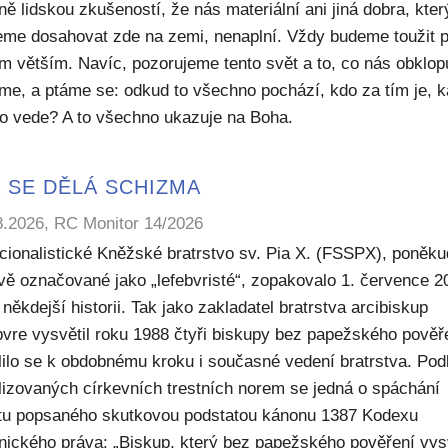
ě lidskou zkušeností, že nás materiální ani jiná dobra, kte
me dosahovat zde na zemi, nenaplní. Vždy budeme toužit 
m větším. Navíc, pozorujeme tento svět a to, co nás obklop
sme, a ptáme se: odkud to všechno pochází, kdo za tím je, 
to vede? A to všechno ukazuje na Boha.
 SE DĚLÁ SCHIZMA
8.2026, RC Monitor 14/2026
icionalistické Kněžské bratrstvo sv. Pia X. (FSSPX), poněku
ivě označované jako „lefebvristé“, zopakovalo 1. července 2
někdejší historii. Tak jako zakladatel bratrstva arcibiskup
bvre vysvětil roku 1988 čtyři biskupy bez papežského pověř
lilo se k obdobnému kroku i současné vedení bratrstva. Pod
lizovaných církevních trestních norem se jedná o spáchání
ktu popsaného skutkovou podstatou kánonu 1387 Kodexu
nického práva: „Biskup, který bez papežského pověření vys