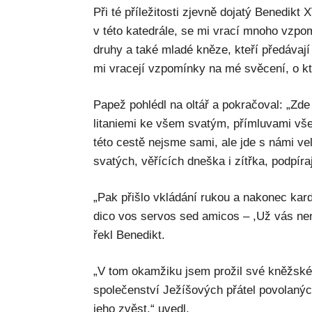
Při té příležitosti zjevně dojatý Benedikt
v této katedrále, se mi vrací mnoho vzpo
druhy a také mladé kněze, kteří předávají
mi vracejí vzpomínky na mé svěcení, o kt
Papež pohlédl na oltář a pokračoval: „Zde
litaniemi ke všem svatým, přímluvami vš
této cestě nejsme sami, ale jde s námi ve
svatých, věřících dneška i zítřka, podpíraj
„Pak přišlo vkládání rukou a nakonec kard
dico vos servos sed amicos – ,Už vás nen
řekl Benedikt.
„V tom okamžiku jsem prožil své kněžské
společenství Ježíšových přátel povolaných
jeho zvěst,“ uvedl.