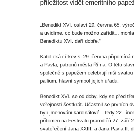
příležitost vidět emeritního pape
„Benedikt XVI. oslaví 29. června 65. výr
a uvidíme, co bude možno zařídit... mohla 
Benediktu XVI. daří dobře.“
Katolická církev si 29. června připomíná
a Pavla, patronů města Říma. O této slavn
společně s papežem celebrují mši svatou 
pallium, hlavní symbol jejich úřadu.
Benedikt XVI. se od doby, kdy se před třem
veřejnosti šestkrát. Účastnil se prvních 
byli jmenováni kardinálové – tedy 22. úno
přítomen na Festivalu prarodičů 27. září 
svatořečení Jana XXIII. a Jana Pavla II. 