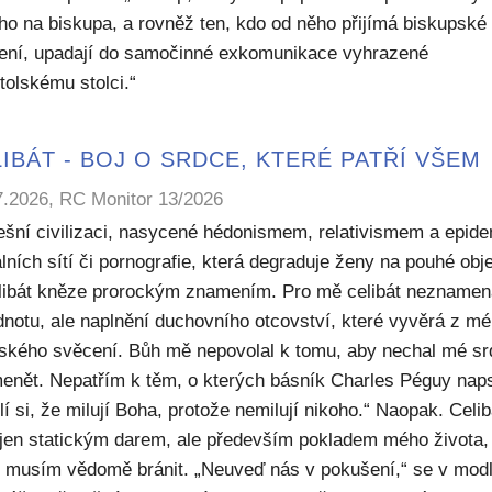
ho na biskupa, a rovněž ten, kdo od něho přijímá biskupské
ení, upadají do samočinné exkomunikace vyhrazené
tolskému stolci.“
IBÁT - BOJ O SRDCE, KTERÉ PATŘÍ VŠEM
7.2026, RC Monitor 13/2026
ešní civilizaci, nasycené hédonismem, relativismem a epide
lních sítí či pornografie, která degraduje ženy na pouhé obje
elibát kněze prorockým znamením. Pro mě celibát nezname
dnotu, ale naplnění duchovního otcovství, které vyvěrá z m
ského svěcení. Bůh mě nepovolal k tomu, aby nechal mé sr
enět. Nepatřím k těm, o kterých básník Charles Péguy naps
í si, že milují Boha, protože nemilují nikoho.“ Naopak. Celib
 jen statickým darem, ale především pokladem mého života,
ý musím vědomě bránit. „Neuveď nás v pokušení,“ se v modl