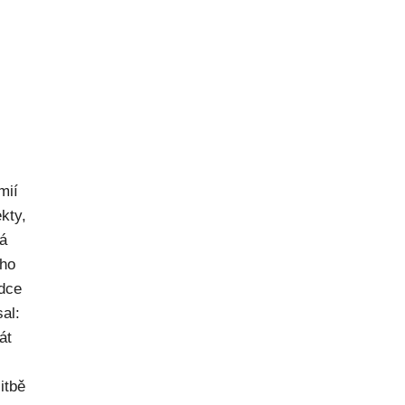
mií
kty,
ná
ého
dce
al:
át
itbě