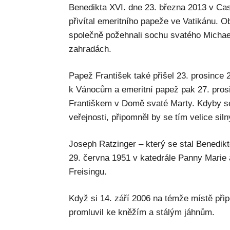
Benedikta XVI. dne 23. března 2013 v Cas
přivítal emeritního papeže ve Vatikánu. 
společně požehnali sochu svatého Michae
zahradách.
Papež František také přišel 23. prosince 
k Vánocům a emeritní papež pak 27. pro
Františkem v Domě svaté Marty. Kdyby se
veřejnosti, připomněl by se tím velice sil
Joseph Ratzinger – který se stal Benedik
29. června 1951 v katedrále Panny Marie
Freisingu.
Když si 14. září 2006 na témže místě při
promluvil ke kněžím a stálým jáhnům.