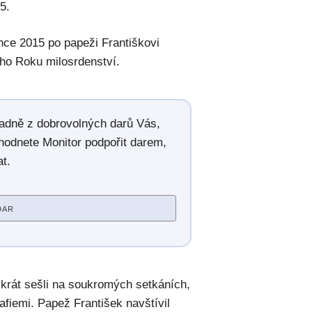
5.
nce 2015 po papeži Františkovi
ního Roku milosrdenství.
radně z dobrovolných darů Vás,
hodnete Monitor podpořit darem,
t.
DAR
ikrát sešli na soukromých setkáních,
fiemi. Papež František navštívil