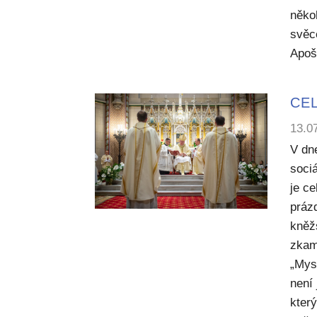
něko
svěc
Apoš
CEL
13.0
V dn
sociá
je c
práz
kněž
zkam
„Mysl
není
kter