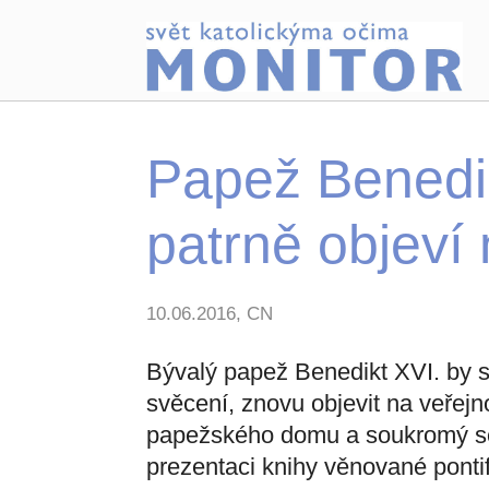
Papež Benedik
patrně objeví 
10.06.2016, CN
Bývalý papež Benedikt XVI. by s
svěcení, znovu objevit na veřejn
papežského domu a soukromý se
prezentaci knihy věnované pontif