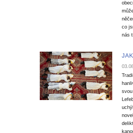
obecn
může
něče
co j
nás 
JAK
03.0
Trad
hanl
svou 
Lefe
uchý
nove
deli
kano