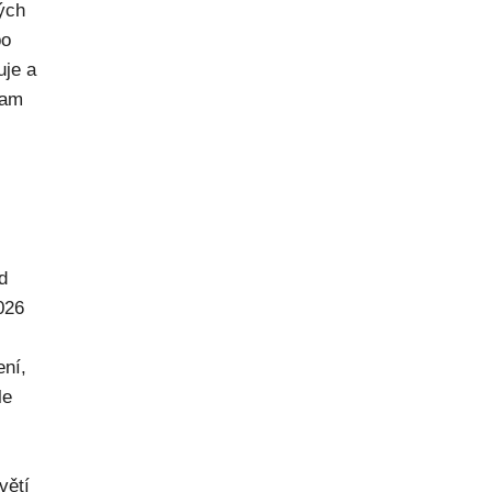
rých
po
uje a
kam
d
026
ení,
le
větí