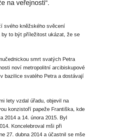
že na veřejnosti“.
očí svého kněžského svěcení
by to být příležitost ukázat, že se
 mučednickou smrt svatých Petra
osti noví metropolitní arcibiskupové
v bazilice svatého Petra a dostávají
i lety vzdal úřadu, objevil na
dvou konzistoří papeže Františka, kde
ra 2014 a 14. února 2015. Byl
2014. Koncelebroval mši při
dne 27. dubna 2014 a účastnil se mše