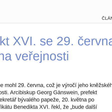
ČLÁ
t XVI. se 29. červn
na veřejnosti
e mohl 29. června, což je výročí jeho kněžské
osti. Arcibiskup Georg Gänswein, prefekt
kretář bývalého papeže, 20. května po
ikátu Benedikta XVI. řekl, že „bude další