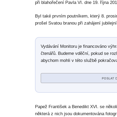
při blahořečení Pavla VI. dne 19. října 201
Byl také prvním poutníkem, který 8. prosi
prošel Svatou branou při zahájení jubilej
Vydávání Monitoru je financováno výh
čtenářů. Budeme vděční, pokud se roz
abychom mohli v této službě pokračova
POSLAT 
Papež František a Benedikt XVI. se někol
některá z nich jsou dokumentována fotogra