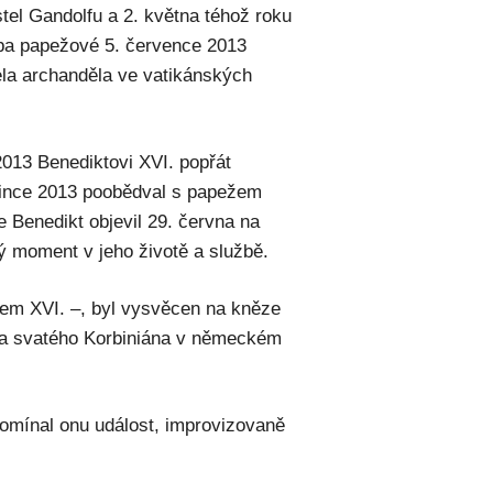
tel Gandolfu a 2. května téhož roku
Oba papežové 5. července 2013
la archanděla ve vatikánských
2013 Benediktovi XVI. popřát
since 2013 poobědval s papežem
 Benedikt objevil 29. června na
ný moment v jeho životě a službě.
tem XVI. –, byl vysvěcen na kněze
 a svatého Korbiniána v německém
pomínal onu událost, improvizovaně