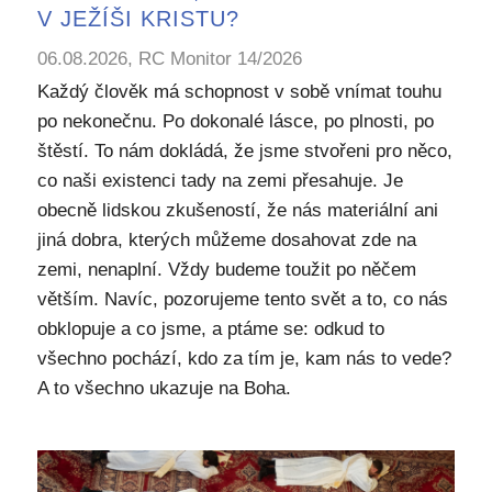
V JEŽÍŠI KRISTU?
06.08.2026, RC Monitor 14/2026
Každý člověk má schopnost v sobě vnímat touhu
po nekonečnu. Po dokonalé lásce, po plnosti, po
štěstí. To nám dokládá, že jsme stvořeni pro něco,
co naši existenci tady na zemi přesahuje. Je
obecně lidskou zkušeností, že nás materiální ani
jiná dobra, kterých můžeme dosahovat zde na
zemi, nenaplní. Vždy budeme toužit po něčem
větším. Navíc, pozorujeme tento svět a to, co nás
obklopuje a co jsme, a ptáme se: odkud to
všechno pochází, kdo za tím je, kam nás to vede?
A to všechno ukazuje na Boha.