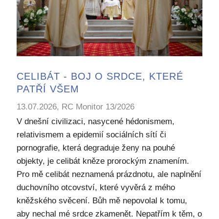
CELIBÁT - BOJ O SRDCE, KTERÉ
PATŘÍ VŠEM
13.07.2026, RC Monitor 13/2026
V dnešní civilizaci, nasycené hédonismem,
relativismem a epidemií sociálních sítí či
pornografie, která degraduje ženy na pouhé
objekty, je celibát kněze prorockým znamením.
Pro mě celibát neznamená prázdnotu, ale naplnění
duchovního otcovství, které vyvěrá z mého
kněžského svěcení. Bůh mě nepovolal k tomu,
aby nechal mé srdce zkamenět. Nepatřím k těm, o