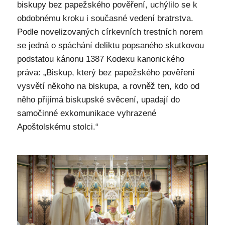
biskupy bez papežského pověření, uchýlilo se k
obdobnému kroku i současné vedení bratrstva.
Podle novelizovaných církevních trestních norem
se jedná o spáchání deliktu popsaného skutkovou
podstatou kánonu 1387 Kodexu kanonického
práva: „Biskup, který bez papežského pověření
vysvětí někoho na biskupa, a rovněž ten, kdo od
něho přijímá biskupské svěcení, upadají do
samočinné exkomunikace vyhrazené
Apoštolskému stolci.“