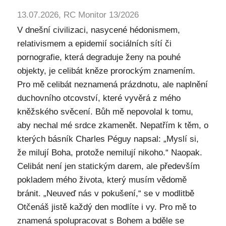
13.07.2026, RC Monitor 13/2026
V dnešní civilizaci, nasycené hédonismem,
relativismem a epidemií sociálních sítí či
pornografie, která degraduje ženy na pouhé
objekty, je celibát kněze prorockým znamením.
Pro mě celibát neznamená prázdnotu, ale naplnění
duchovního otcovství, které vyvěrá z mého
kněžského svěcení. Bůh mě nepovolal k tomu,
aby nechal mé srdce zkamenět. Nepatřím k těm, o
kterých básník Charles Péguy napsal: „Myslí si,
že milují Boha, protože nemilují nikoho.“ Naopak.
Celibát není jen statickým darem, ale především
pokladem mého života, který musím vědomě
bránit. „Neuveď nás v pokušení,“ se v modlitbě
Otčenáš jistě každý den modlíte i vy. Pro mě to
znamená spolupracovat s Bohem a bděle se