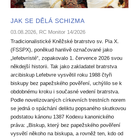
JAK SE DĚLÁ SCHIZMA
03.08.2026, RC Monitor 14/2026
Tradicionalistické Kněžské bratrstvo sv. Pia X.
(FSSPX), poněkud hanlivě označované jako
„lefebvristé“, zopakovalo 1. července 2026 svou
někdejší historii. Tak jako zakladatel bratrstva
arcibiskup Lefebvre vysvětil roku 1988 čtyři
biskupy bez papežského pověření, uchýlilo se k
obdobnému kroku i současné vedení bratrstva.
Podle novelizovaných církevních trestních norem
se jedná o spáchání deliktu popsaného skutkovou
podstatou kánonu 1387 Kodexu kanonického
práva: „Biskup, který bez papežského pověření
vysvětí někoho na biskupa, a rovněž ten, kdo od