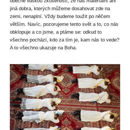
obecně lidskou zkušeností, že nás materiální ani
jiná dobra, kterých můžeme dosahovat zde na
zemi, nenaplní. Vždy budeme toužit po něčem
větším. Navíc, pozorujeme tento svět a to, co nás
obklopuje a co jsme, a ptáme se: odkud to
všechno pochází, kdo za tím je, kam nás to vede?
A to všechno ukazuje na Boha.