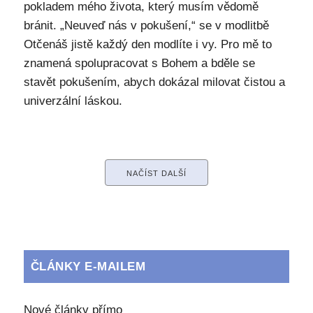
pokladem mého života, který musím vědomě
bránit. „Neuveď nás v pokušení,“ se v modlitbě
Otčenáš jistě každý den modlíte i vy. Pro mě to
znamená spolupracovat s Bohem a bděle se
stavět pokušením, abych dokázal milovat čistou a
univerzální láskou.
NAČÍST DALŠÍ
ČLÁNKY E-MAILEM
Nové články přímo