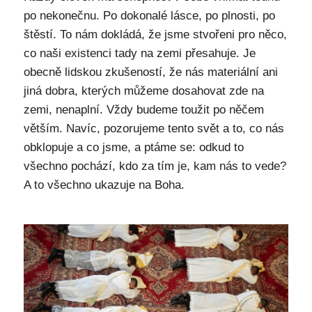
po nekonečnu. Po dokonalé lásce, po plnosti, po
štěstí. To nám dokládá, že jsme stvořeni pro něco,
co naši existenci tady na zemi přesahuje. Je
obecně lidskou zkušeností, že nás materiální ani
jiná dobra, kterých můžeme dosahovat zde na
zemi, nenaplní. Vždy budeme toužit po něčem
větším. Navíc, pozorujeme tento svět a to, co nás
obklopuje a co jsme, a ptáme se: odkud to
všechno pochází, kdo za tím je, kam nás to vede?
A to všechno ukazuje na Boha.