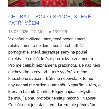
CELIBÁT - BOJ O SRDCE, KTERÉ
PATŘÍ VŠEM
13.07.2026, RC Monitor 13/2026
V dnešní civilizaci, nasycené hédonismem,
relativismem a epidemií sociálních sítí či
pornografie, která degraduje ženy na pouhé
objekty, je celibát kněze prorockým znamením.
Pro mě celibát neznamená prázdnotu, ale naplnění
duchovního otcovství, které vyvěrá z mého
kněžského svěcení. Bůh mě nepovolal k tomu,
aby nechal mé srdce zkamenět. Nepatřím k těm, o
kterých básník Charles Péguy napsal: „Myslí si,
že milují Boha, protože nemilují nikoho.“ Naopak.
Celibát není jen statickým darem, ale především