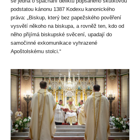
se jedná o spáchání deliktu popsaného skutkovou
podstatou kánonu 1387 Kodexu kanonického
práva: „Biskup, který bez papežského pověření
vysvětí někoho na biskupa, a rovněž ten, kdo od
něho přijímá biskupské svěcení, upadají do
samočinné exkomunikace vyhrazené
Apoštolskému stolci.“