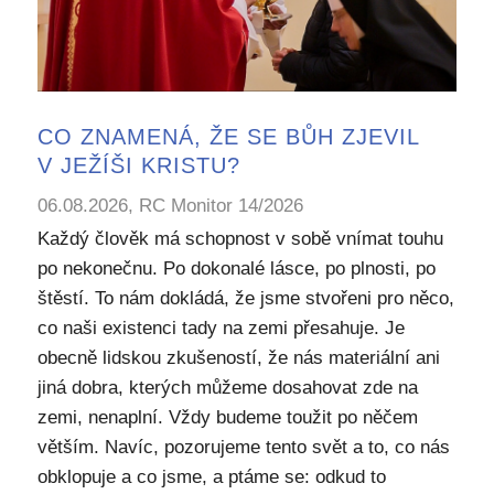
CO ZNAMENÁ, ŽE SE BŮH ZJEVIL
V JEŽÍŠI KRISTU?
06.08.2026, RC Monitor 14/2026
Každý člověk má schopnost v sobě vnímat touhu
po nekonečnu. Po dokonalé lásce, po plnosti, po
štěstí. To nám dokládá, že jsme stvořeni pro něco,
co naši existenci tady na zemi přesahuje. Je
obecně lidskou zkušeností, že nás materiální ani
jiná dobra, kterých můžeme dosahovat zde na
zemi, nenaplní. Vždy budeme toužit po něčem
větším. Navíc, pozorujeme tento svět a to, co nás
obklopuje a co jsme, a ptáme se: odkud to