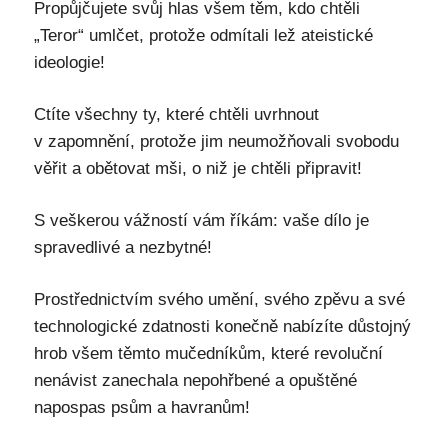
Propůjčujete svůj hlas všem těm, kdo chtěli
„Teror“ umlčet, protože odmítali lež ateistické
ideologie!
Ctíte všechny ty, které chtěli uvrhnout
v zapomnění, protože jim neumožňovali svobodu
věřit a obětovat mši, o niž je chtěli připravit!
S veškerou vážností vám říkám: vaše dílo je
spravedlivé a nezbytné!
Prostřednictvím svého umění, svého zpěvu a své
technologické zdatnosti konečně nabízíte důstojný
hrob všem těmto mučedníkům, které revoluční
nenávist zanechala nepohřbené a opuštěné
napospas psům a havranům!