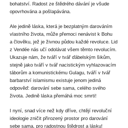
bohatství. Radost ze štědrého dávání je všude
opovrhována a pošlapávána.
Ale jedině láska, která je bezplatným darováním
vlastního života, může přemoci nenávist k Bohu
a člověku, jež je živnou půdou každé revoluce. Lid
z Vendée nás učí odolávat všem těmto revolucím.
Ukazuje nám, že tváří v tvář ďábelským šikům,
stejně jako tváří v tvář nacistickým vyhlazovacím
táborům a komunistickému Gulagu, tváří v tvář
barbarství islamismu existuje jenom jediná
odpověď: darování sebe sama, celého svého
života. Jedině láska přemáhá moc smrti!
I nyní, snad více než kdy dříve, chtějí revoluční
ideologie zničit přirozený prostor pro darování
sebe sama, pro radostnou štědrost a lásku!