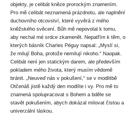
objekty, je celibát kněze prorockým znamením.
Pro mě celibát neznamená prázdnotu, ale naplnění
duchovního otcovství, které vyvěrá z mého
kněžského svěcení. Bůh mě nepovolal k tomu,
aby nechal mé srdce zkamenět. Nepatřím k těm, o
kterých básník Charles Péguy napsal: „Myslí si,
že milují Boha, protože nemilují nikoho.“ Naopak.
Celibát není jen statickým darem, ale především
pokladem mého života, který musím vědomě
bránit. „Neuveď nás v pokušení,“ se v modlitbě
Otčenáš jistě každý den modlíte i vy. Pro mě to
znamená spolupracovat s Bohem a bděle se
stavět pokušením, abych dokázal milovat čistou a
univerzální láskou.