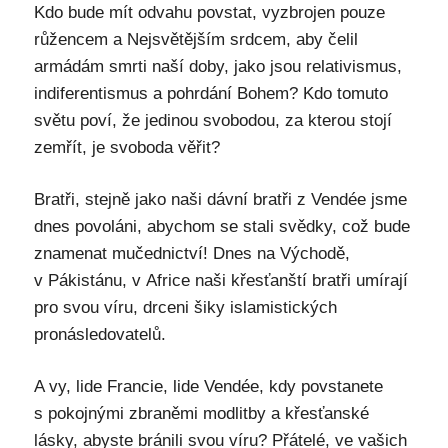
Kdo bude mít odvahu povstat, vyzbrojen pouze
růžencem a Nejsvětějším srdcem, aby čelil
armádám smrti naší doby, jako jsou relativismus,
indiferentismus a pohrdání Bohem? Kdo tomuto
světu poví, že jedinou svobodou, za kterou stojí
zemřít, je svoboda věřit?
Bratři, stejně jako naši dávní bratři z Vendée jsme
dnes povoláni, abychom se stali svědky, což bude
znamenat mučednictví! Dnes na Východě,
v Pákistánu, v Africe naši křesťanští bratři umírají
pro svou víru, drceni šiky islamistických
pronásledovatelů.
A vy, lide Francie, lide Vendée, kdy povstanete
s pokojnými zbraněmi modlitby a křesťanské
lásky, abyste bránili svou víru? Přátelé, ve vašich