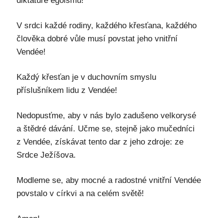
diktatuře egoismu!
V srdci každé rodiny, každého křesťana, každého
člověka dobré vůle musí povstat jeho vnitřní
Vendée!
Každý křesťan je v duchovním smyslu
příslušníkem lidu z Vendée!
Nedopusťme, aby v nás bylo zadušeno velkorysé
a štědré dávání. Učme se, stejně jako mučedníci
z Vendée, získávat tento dar z jeho zdroje: ze
Srdce Ježíšova.
Modleme se, aby mocné a radostné vnitřní Vendée
povstalo v církvi a na celém světě!