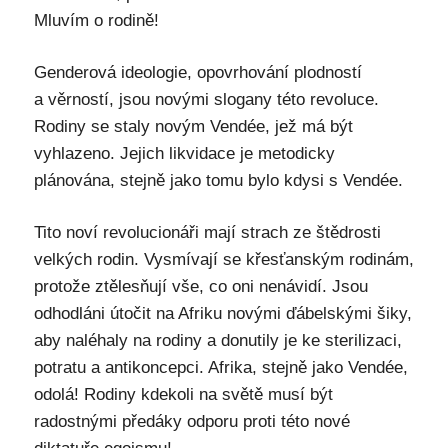
Mluvím o rodině!
Genderová ideologie, opovrhování plodností
a věrností, jsou novými slogany této revoluce.
Rodiny se staly novým Vendée, jež má být
vyhlazeno. Jejich likvidace je metodicky
plánována, stejně jako tomu bylo kdysi s Vendée.
Tito noví revolucionáři mají strach ze štědrosti
velkých rodin. Vysmívají se křesťanským rodinám,
protože ztělesňují vše, co oni nenávidí. Jsou
odhodláni útočit na Afriku novými ďábelskými šiky,
aby naléhaly na rodiny a donutily je ke sterilizaci,
potratu a antikoncepci. Afrika, stejně jako Vendée,
odolá! Rodiny kdekoli na světě musí být
radostnými předáky odporu proti této nové