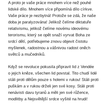
A proto je vaše práce mnohem více než pouhé
lidské dílo. Mnohem více připomíná dílo církve.
Vaše práce je nezbytná! Protože se zdá, že naše
doba je paralyzována! Jelikož čelíme diktatuře
relativismu, jelikož čelíme novému ideovému
terorismu, který se opět snaží vyrvat Boha ze
srdcí dětí, potřebujeme znovu objevit čistotu
myšlenek, radostnou a vášnivou radost oněch
světců a mučedníků.
Když se revoluce pokusila připravit lid z Vendée
o jejich kněze, všechen lid povstal. Tito chudí lidé
stáli proti dělům pouze s holemi v rukou! Stáli proti
puškám a v rukou drželi jen své kosy. Stáli proti
nenávisti davu tyranů a měli jen své růžence,
modlitby a Nejsvětější srdce vyšité na hrudi!