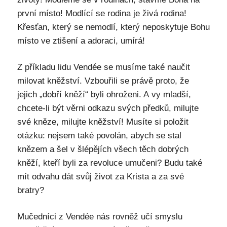
první místo! Modlící se rodina je živá rodina!
Křesťan, který se nemodlí, který neposkytuje Bohu
místo ve ztišení a adoraci, umírá!
Z příkladu lidu Vendée se musíme také naučit
milovat kněžství. Vzbouřili se právě proto, že
jejich „dobří kněží“ byli ohroženi. A vy mladší,
chcete-li být věrni odkazu svých předků, milujte
své kněze, milujte kněžství! Musíte si položit
otázku: nejsem také povolán, abych se stal
knězem a šel v šlépějích všech těch dobrých
kněží, kteří byli za revoluce umučeni? Budu také
mít odvahu dát svůj život za Krista a za své
bratry?
Mučedníci z Vendée nás rovněž učí smyslu