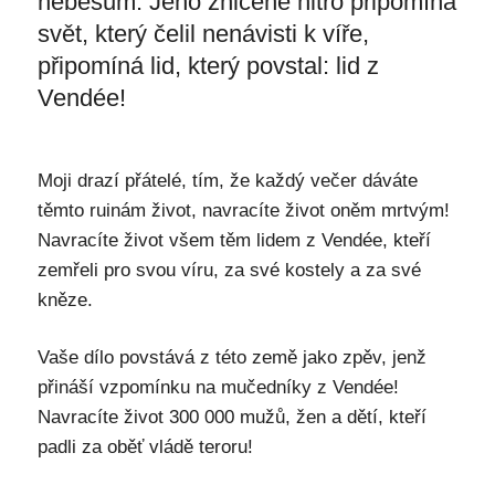
nebesům. Jeho zničené nitro připomíná
svět, který čelil nenávisti k víře,
připomíná lid, který povstal: lid z
Vendée!
Moji drazí přátelé, tím, že každý večer dáváte
těmto ruinám život, navracíte život oněm mrtvým!
Navracíte život všem těm lidem z Vendée, kteří
zemřeli pro svou víru, za své kostely a za své
kněze.
Vaše dílo povstává z této země jako zpěv, jenž
přináší vzpomínku na mučedníky z Vendée!
Navracíte život 300 000 mužů, žen a dětí, kteří
padli za oběť vládě teroru!