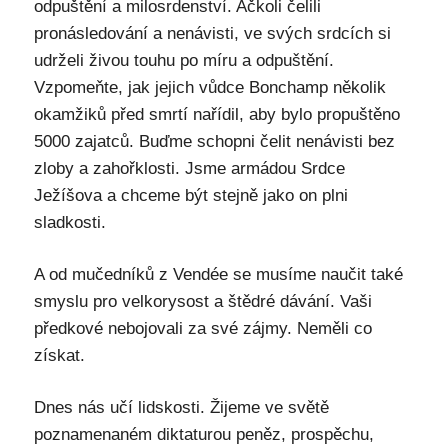
odpuštění a milosrdenství. Ačkoli čelili
pronásledování a nenávisti, ve svých srdcích si
udrželi živou touhu po míru a odpuštění.
Vzpomeňte, jak jejich vůdce Bonchamp několik
okamžiků před smrtí nařídil, aby bylo propuštěno
5000 zajatců. Buďme schopni čelit nenávisti bez
zloby a zahořklosti. Jsme armádou Srdce
Ježíšova a chceme být stejně jako on plni
sladkosti.
A od mučedníků z Vendée se musíme naučit také
smyslu pro velkorysost a štědré dávání. Vaši
předkové nebojovali za své zájmy. Neměli co
získat.
Dnes nás učí lidskosti. Žijeme ve světě
poznamenaném diktaturou peněz, prospěchu,