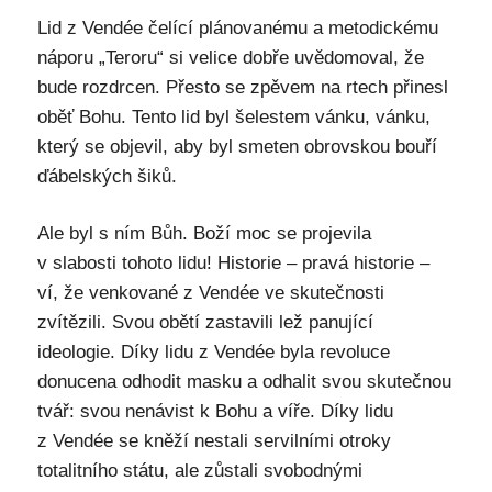
Lid z Vendée čelící plánovanému a metodickému
náporu „Teroru“ si velice dobře uvědomoval, že
bude rozdrcen. Přesto se zpěvem na rtech přinesl
oběť Bohu. Tento lid byl šelestem vánku, vánku,
který se objevil, aby byl smeten obrovskou bouří
ďábelských šiků.
Ale byl s ním Bůh. Boží moc se projevila
v slabosti tohoto lidu! Historie – pravá historie –
ví, že venkované z Vendée ve skutečnosti
zvítězili. Svou obětí zastavili lež panující
ideologie. Díky lidu z Vendée byla revoluce
donucena odhodit masku a odhalit svou skutečnou
tvář: svou nenávist k Bohu a víře. Díky lidu
z Vendée se kněží nestali servilními otroky
totalitního státu, ale zůstali svobodnými