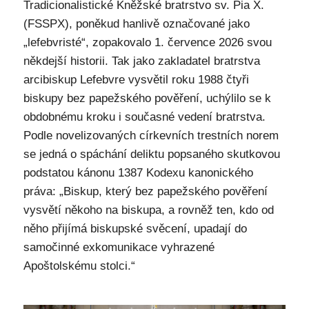
Tradicionalistické Kněžské bratrstvo sv. Pia X.
(FSSPX), poněkud hanlivě označované jako
„lefebvristé“, zopakovalo 1. července 2026 svou
někdejší historii. Tak jako zakladatel bratrstva
arcibiskup Lefebvre vysvětil roku 1988 čtyři
biskupy bez papežského pověření, uchýlilo se k
obdobnému kroku i současné vedení bratrstva.
Podle novelizovaných církevních trestních norem
se jedná o spáchání deliktu popsaného skutkovou
podstatou kánonu 1387 Kodexu kanonického
práva: „Biskup, který bez papežského pověření
vysvětí někoho na biskupa, a rovněž ten, kdo od
něho přijímá biskupské svěcení, upadají do
samočinné exkomunikace vyhrazené
Apoštolskému stolci.“