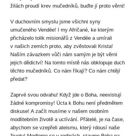
žilách proudí krev mučedníků, buďte jí proto věrni!
V duchovním smyslu jsme všichni syny
umučeného Vendée! I my Afričané, ke kterým
přicházelo tolik misionářů z Vendée a umírali
v našich zemích proto, aby zvěstovali Krista!
Naším závazkem vůči nám samým je být věrni
jejich dědictví! Na tomto místě nás obklopuje duch
těchto mučedníků. Co nám říkají? Co nám chtějí
předat?
Zaprvé svou odvahu! Když jde o Boha, neexistují
žádné kompromisy! Úcta k Bohu není předmětem
diskuse! A začít musíme v našem osobním
modlitebním životě a uctívání. Přátelé, je na čase,
abychom se vzepřeli ateismu, který rdousí naše
životy! Modleme se v rodinách, stavme Boha na