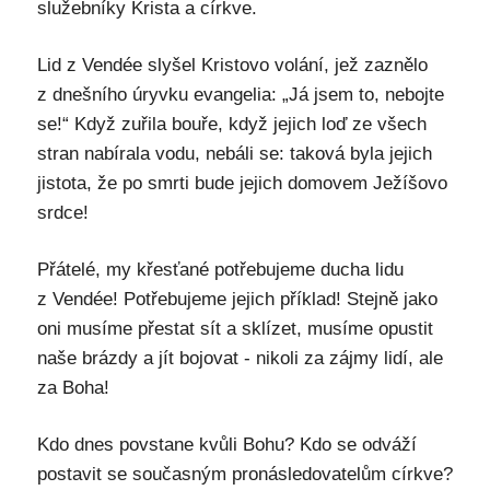
služebníky Krista a církve.
Lid z Vendée slyšel Kristovo volání, jež zaznělo
z dnešního úryvku evangelia: „Já jsem to, nebojte
se!“ Když zuřila bouře, když jejich loď ze všech
stran nabírala vodu, nebáli se: taková byla jejich
jistota, že po smrti bude jejich domovem Ježíšovo
srdce!
Přátelé, my křesťané potřebujeme ducha lidu
z Vendée! Potřebujeme jejich příklad! Stejně jako
oni musíme přestat sít a sklízet, musíme opustit
naše brázdy a jít bojovat - nikoli za zájmy lidí, ale
za Boha!
Kdo dnes povstane kvůli Bohu? Kdo se odváží
postavit se současným pronásledovatelům církve?