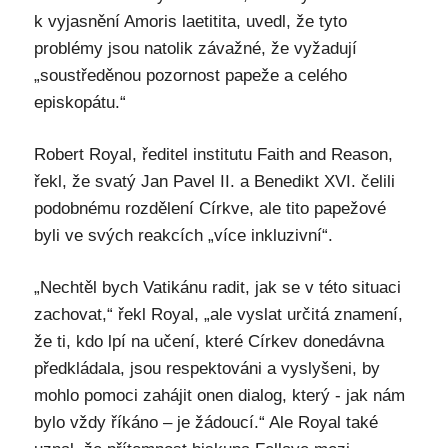
k vyjasnění Amoris laetitita, uvedl, že tyto
problémy jsou natolik závažné, že vyžadují
„soustředěnou pozornost papeže a celého
episkopátu.“
Robert Royal, ředitel institutu Faith and Reason,
řekl, že svatý Jan Pavel II. a Benedikt XVI. čelili
podobnému rozdělení Církve, ale tito papežové
byli ve svých reakcích „více inkluzivní“.
„Nechtěl bych Vatikánu radit, jak se v této situaci
zachovat,“ řekl Royal, „ale vyslat určitá znamení,
že ti, kdo lpí na učení, které Církev donedávna
předkládala, jsou respektováni a vyslyšeni, by
mohlo pomoci zahájit onen dialog, který - jak nám
bylo vždy říkáno – je žádoucí.“ Ale Royal také