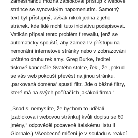
zaměstnanců možná zablokoval přístup k webové
stránce se synovským napomenutím. Samotný
text byl přístupný, avšak nikoli jedna z jeho
stránek, kde lidé mohli tuto iniciativu podepisovat.
Vatikán připsal tento problém firewallu, jenž se
automaticky spouští, aby zamezil v přístupu na
nemorální internetové stránky nebo v zobrazování
určitého druhu reklamy. Greg Burke, ředitel
tiskové kanceláře Svatého stolce, řekl, že „pokud
se vás web pokouší převést na jinou stránku,
,parkovaná doména‘ spustí filtr. Jde o běžné filtry,
které má na svých počítačích jakákoli firma.“
„Snad si nemyslíte, že bychom to udělali
[zablokovali webovou stránku] kvůli dopisu se 60
jmény,“ odpověděl pobaveně italskému listu Il
Giornale.) Všeobecné mlčení je v souladu s reakcí