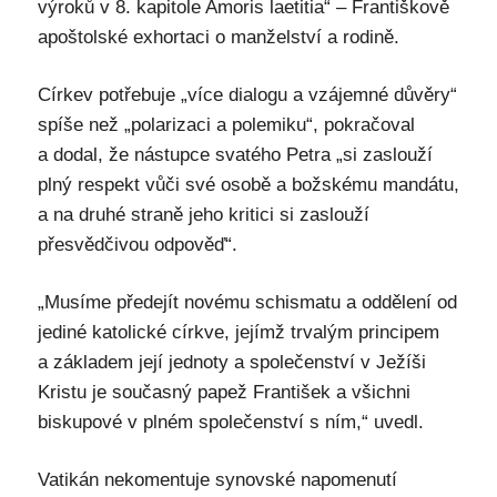
výroků v 8. kapitole Amoris laetitia“ – Františkově
apoštolské exhortaci o manželství a rodině.
Církev potřebuje „více dialogu a vzájemné důvěry“
spíše než „polarizaci a polemiku“, pokračoval
a dodal, že nástupce svatého Petra „si zaslouží
plný respekt vůči své osobě a božskému mandátu,
a na druhé straně jeho kritici si zaslouží
přesvědčivou odpověď“.
„Musíme předejít novému schismatu a oddělení od
jediné katolické církve, jejímž trvalým principem
a základem její jednoty a společenství v Ježíši
Kristu je současný papež František a všichni
biskupové v plném společenství s ním,“ uvedl.
Vatikán nekomentuje synovské napomenutí