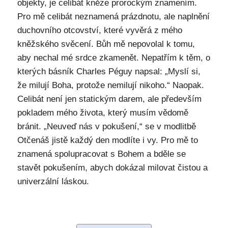
objekty, je celibát kněze prorockým znamením.
Pro mě celibát neznamená prázdnotu, ale naplnění
duchovního otcovství, které vyvěrá z mého
kněžského svěcení. Bůh mě nepovolal k tomu,
aby nechal mé srdce zkamenět. Nepatřím k těm, o
kterých básník Charles Péguy napsal: „Myslí si,
že milují Boha, protože nemilují nikoho.“ Naopak.
Celibát není jen statickým darem, ale především
pokladem mého života, který musím vědomě
bránit. „Neuveď nás v pokušení,“ se v modlitbě
Otčenáš jistě každý den modlíte i vy. Pro mě to
znamená spolupracovat s Bohem a bděle se
stavět pokušením, abych dokázal milovat čistou a
univerzální láskou.