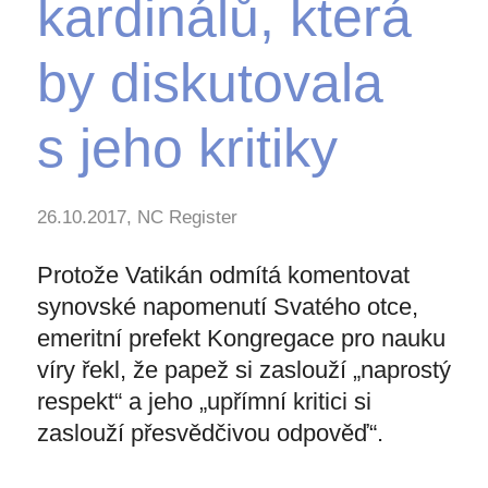
kardinálů, která
by diskutovala
s jeho kritiky
26.10.2017, NC Register
Protože Vatikán odmítá komentovat
synovské napomenutí Svatého otce,
emeritní prefekt Kongregace pro nauku
víry řekl, že papež si zaslouží „naprostý
respekt“ a jeho „upřímní kritici si
zaslouží přesvědčivou odpověď“.