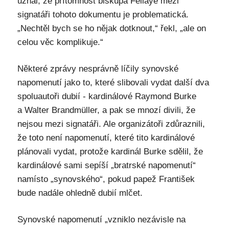
uznal, že přítomnost biskupa Fellaye mezi
signatáři tohoto dokumentu je problematická.
„Nechtěl bych se ho nějak dotknout,“ řekl, „ale on
celou věc komplikuje.“
Některé zprávy nesprávně líčily synovské
napomenutí jako to, které slibovali vydat další dva
spoluautoři dubií - kardinálové Raymond Burke
a Walter Brandmüller, a pak se mnozí divili, že
nejsou mezi signatáři. Ale organizátoři zdůraznili,
že toto není napomenutí, které tito kardinálové
plánovali vydat, protože kardinál Burke sdělil, že
kardinálové sami sepíší „bratrské napomenutí“
namísto „synovského“, pokud papež František
bude nadále ohledně dubií mlčet.
Synovské napomenutí „vzniklo nezávisle na