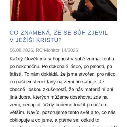
CO ZNAMENÁ, ŽE SE BŮH ZJEVIL
V JEŽÍŠI KRISTU?
06.08.2026, RC Monitor 14/2026
Každý člověk má schopnost v sobě vnímat touhu
po nekonečnu. Po dokonalé lásce, po plnosti, po
štěstí. To nám dokládá, že jsme stvořeni pro něco,
co naši existenci tady na zemi přesahuje. Je
obecně lidskou zkušeností, že nás materiální ani
jiná dobra, kterých můžeme dosahovat zde na
zemi, nenaplní. Vždy budeme toužit po něčem
větším. Navíc, pozorujeme tento svět a to, co nás
obklopuje a co jsme, a ptáme se: odkud to