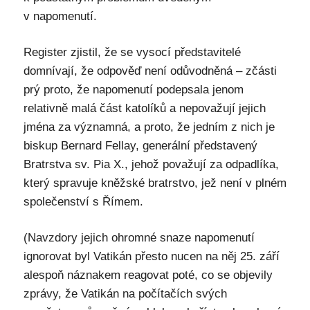
v napomenutí.
Register zjistil, že se vysocí představitelé
domnívají, že odpověď není odůvodněná – zčásti
prý proto, že napomenutí podepsala jenom
relativně malá část katolíků a nepovažují jejich
jména za významná, a proto, že jedním z nich je
biskup Bernard Fellay, generální představený
Bratrstva sv. Pia X., jehož považují za odpadlíka,
který spravuje kněžské bratrstvo, jež není v plném
společenství s Římem.
(Navzdory jejich ohromné snaze napomenutí
ignorovat byl Vatikán přesto nucen na něj 25. září
alespoň náznakem reagovat poté, co se objevily
zprávy, že Vatikán na počítačích svých