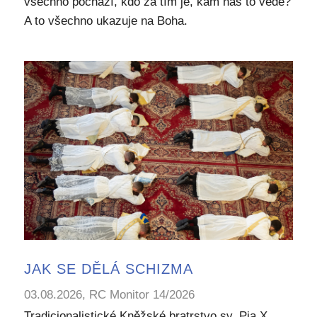
všechno pochází, kdo za tím je, kam nás to vede?
A to všechno ukazuje na Boha.
JAK SE DĚLÁ SCHIZMA
03.08.2026, RC Monitor 14/2026
Tradicionalistické Kněžské bratrstvo sv. Pia X.