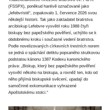
(FSSPX), poněkud hanlivě označované jako
„lefebvristé“, zopakovalo 1. července 2026 svou
někdejší historii. Tak jako zakladatel bratrstva
arcibiskup Lefebvre vysvětil roku 1988 čtyři
biskupy bez papežského pověření, uchýlilo se k
obdobnému kroku i současné vedení bratrstva.
Podle novelizovaných církevních trestních norem
se jedná o spáchání deliktu popsaného skutkovou
podstatou kánonu 1387 Kodexu kanonického
práva: „Biskup, který bez papežského pověření
vysvětí někoho na biskupa, a rovněž ten, kdo od
něho přijímá biskupské svěcení, upadají do
samočinné exkomunikace vyhrazené
Apoštolskému stolci.“