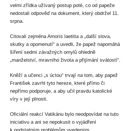
velmi zřídka užívaný postup poté, co od papeže
nedostali odpověď na dokument, který obdržel 11.
srpna.
Citovali zejména Amoris laetitia a „další slova,
skutky a opomenutí“ a uvedli, že papež napomáhá
šíření sedmi závažných omylů ohledně
„manželství, mravního života a přijímání svátostí“.
Kněží a učenci „s úctou“ trvají na tom, aby papež
František zavrhl tyto hereze, které přímo či
nepřímo podporuje, a aby učil pravdu katolické
víry v její plnosti.
Oficiální reakcí Vatikánu bylo neodpovídat na tuto
iniciativu a ani se nepokusit o vyjádření
k podstatným problémům uvedeným