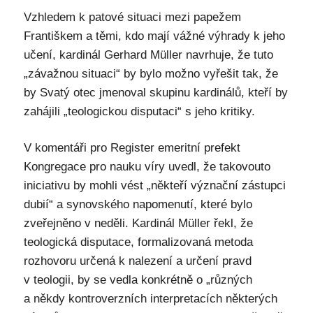
Vzhledem k patové situaci mezi papežem
Františkem a těmi, kdo mají vážné výhrady k jeho
učení, kardinál Gerhard Müller navrhuje, že tuto
„závažnou situaci“ by bylo možno vyřešit tak, že
by Svatý otec jmenoval skupinu kardinálů, kteří by
zahájili „teologickou disputaci“ s jeho kritiky.
V komentáři pro Register emeritní prefekt
Kongregace pro nauku víry uvedl, že takovouto
iniciativu by mohli vést „někteří význační zástupci
dubií“ a synovského napomenutí, které bylo
zveřejněno v neděli. Kardinál Müller řekl, že
teologická disputace, formalizovaná metoda
rozhovoru určená k nalezení a určení pravd
v teologii, by se vedla konkrétně o „různých
a někdy kontroverzních interpretacích některých