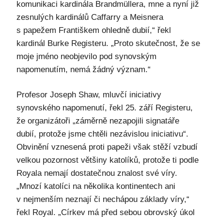
komunikaci kardinála Brandmüllera, mne a nyní již
zesnulých kardinálů Caffarry a Meisnera
s papežem Františkem ohledně dubií,“ řekl
kardinál Burke Registeru. „Proto skutečnost, že se
moje jméno neobjevilo pod synovským
napomenutím, nemá žádný význam.“
Profesor Joseph Shaw, mluvčí iniciativy
synovského napomenutí, řekl 25. září Registeru,
že organizátoři „záměrně nezapojili signatáře
dubií, protože jsme chtěli nezávislou iniciativu“.
Obvinění vznesená proti papeži však stěží vzbudí
velkou pozornost většiny katolíků, protože ti podle
Royala nemají dostatečnou znalost své víry.
„Mnozí katolíci na několika kontinentech ani
v nejmenším neznají či nechápou základy víry,“
řekl Royal. „Církev má před sebou obrovský úkol