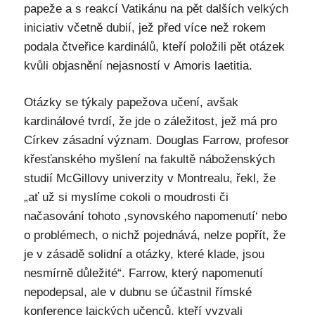
papeže a s reakcí Vatikánu na pět dalších velkých
iniciativ včetně dubií, jež před více než rokem
podala čtveřice kardinálů, kteří položili pět otázek
kvůli objasnění nejasností v Amoris laetitia.
Otázky se týkaly papežova učení, avšak
kardinálové tvrdí, že jde o záležitost, jež má pro
Církev zásadní význam. Douglas Farrow, profesor
křesťanského myšlení na fakultě náboženských
studií McGillovy univerzity v Montrealu, řekl, že
„ať už si myslíme cokoli o moudrosti či
načasování tohoto ,synovského napomenutí‘ nebo
o problémech, o nichž pojednává, nelze popřít, že
je v zásadě solidní a otázky, které klade, jsou
nesmírně důležité“. Farrow, který napomenutí
nepodepsal, ale v dubnu se účastnil římské
konference laických učenců, kteří vyzvali