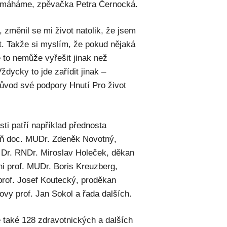
Pomáháme, zpěvačka Petra Černocká.
, změnil se mi život natolik, že jsem
ít. Takže si myslím, že pokud nějaká
e to nemůže vyřešit jinak než
ždycky to jde zařídit jinak –
 důvod své podpory Hnutí Pro život
ti patří například přednosta
eň doc. MUDr. Zdeněk Novotný,
 Dr. RNDr. Miroslav Holeček, děkan
ni prof. MUDr. Boris Kreuzberg,
prof. Josef Koutecký, proděkan
ovy prof. Jan Sokol a řada dalších.
také 128 zdravotnických a dalších