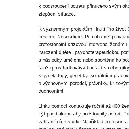
k podstoupení potratu přinuceno svým okol
zlepšení situace.
K významným projektům Hnutí Pro život Č
heslem „Nesoudíme. Pomáháme“ provozuje 
profesionální krizovou intervenci ženám i
narození dítěte i psychoterapeutickou po
s následky umělého nebo spontánního pot
také zprostředkovává kontakt s odborníky
s gynekology, genetiky, sociálními pracov
a výchovnými poradci, právníky, krizový
duchovními.
Linku pomoci kontaktuje ročně až 400 žen;
být pod tlakem, aby podstoupily potrat. P
zahraničních studií. Například profesorka 