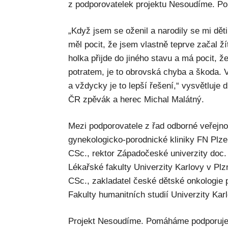
z podporovatelek projektu Nesoudíme. 
„Když jsem se oženil a narodily se mi děti
měl pocit, že jsem vlastně teprve začal ž
holka přijde do jiného stavu a má pocit, ž
potratem, je to obrovská chyba a škoda. V
a vždycky je to lepší řešení,“ vysvětluje
ČR zpěvák a herec Michal Malátný.
Mezi podporovatele z řad odborné veřejnos
gynekologicko-porodnické kliniky FN Plz
CSc., rektor Západočeské univerzity doc.
Lékařské fakulty Univerzity Karlovy v Plz
CSc., zakladatel české dětské onkologie 
Fakulty humanitních studií Univerzity Karl
Projekt Nesoudíme. Pomáháme podporuje 