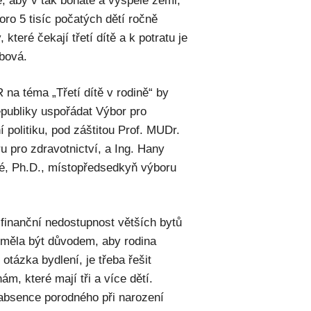
é, aby v tak bohaté a vyspělé zemi,
koro 5 tisíc počatých dětí ročně
které čekají třetí dítě a k potratu je
bová.
 na téma „Třetí dítě v rodině“ by
publiky uspořádat Výbor pro
 politiku, pod záštitou Prof. MUDr.
pro zdravotnictví, a Ing. Hany
vé, Ph.D., místopředsedkyň výboru
d finanční nedostupnost větších bytů
neměla být důvodem, aby rodina
 otázka bydlení, je třeba řešit
ám, které mají tři a více dětí.
 absence porodného při narození