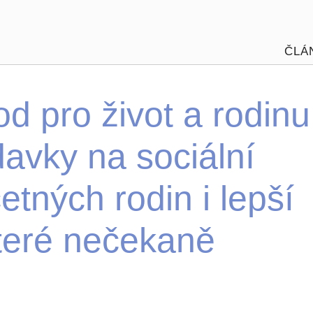
ČLÁ
d pro život a rodinu
avky na sociální
tných rodin i lepší
které nečekaně