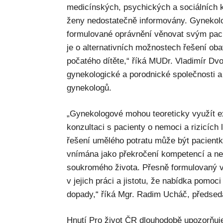
medicínských, psychických a sociálních k
ženy nedostatečně informovány. Gynekol
formulované oprávnění věnovat svým pac
je o alternativních možnostech řešení o
počatého dítěte,“ říká MUDr. Vladimír D
gynekologické a porodnické společnosti
gynekologů.
„Gynekologové mohou teoreticky využít ex
konzultaci s pacienty o nemoci a rizicích 
řešení umělého potratu může být pacientk
vnímána jako překročení kompetencí a ne
soukromého života. Přesně formulovaný 
v jejich práci a jistotu, že nabídka pomoc
dopady,“ říká Mgr. Radim Ucháč, předsed
Hnutí Pro život ČR dlouhodobě upozorňuje