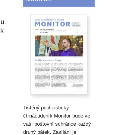
nu.
 k
t
Tištěný publicistický
čtrnáctideník Monitor bude ve
vaší poštovní schránce každý
druhý pátek. Zasílání je