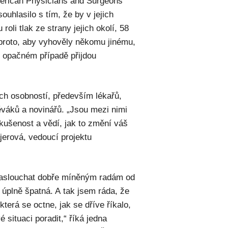
merican Physicians and Surgeons
uhlasilo s tím, že by v jejich
roli tlak ze strany jejich okolí, 58
t proto, aby vyhověly někomu jinému,
v opačném případě přijdou
ch osobností, především lékařů,
váků a novinářů. „Jsou mezi nimi
 zkušenost a vědí, jak to změní váš
rajerová, vedoucí projektu
naslouchat dobře míněným radám od
 úplně špatná. A tak jsem ráda, že
terá se octne, jak se dříve říkalo,
 situaci poradit,“ říká jedna