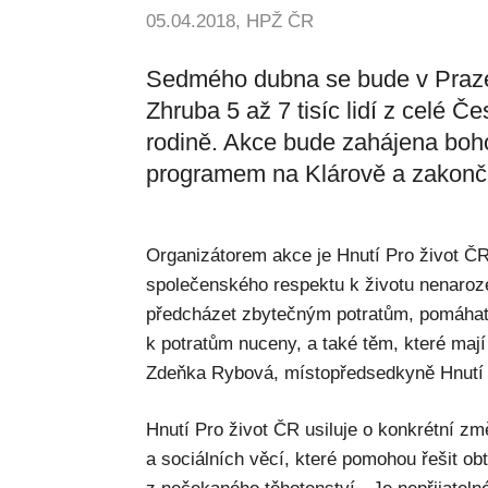
05.04.2018, HPŽ ČR
Sedmého dubna se bude v Praze k
Zhruba 5 až 7 tisíc lidí z celé Č
rodině. Akce bude zahájena boh
programem na Klárově a zakonč
Organizátorem akce je Hnutí Pro život ČR
společenského respektu k životu nenaroze
předcházet zbytečným potratům, pomáhat 
k potratům nuceny, a také těm, které mají
Zdeňka Rybová, místopředsedkyně Hnutí 
Hnutí Pro život ČR usiluje o konkrétní zm
a sociálních věcí, které pomohou řešit obt