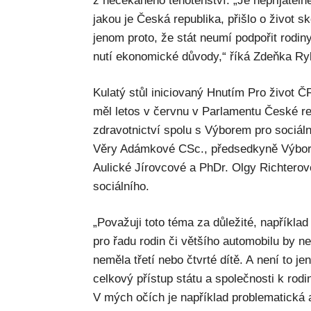
z nečekaného těhotenství. „Je nepřijateln
jakou je Česká republika, přišlo o život s
jenom proto, že stát neumí podpořit rodiny, 
nutí ekonomické důvody,“ říká Zdeňka Ry
Kulatý stůl iniciovaný Hnutím Pro život ČR
měl letos v červnu v Parlamentu České re
zdravotnictví spolu s Výborem pro sociální
Věry Adámkové CSc., předsedkyně Výboru 
Aulické Jírovcové a PhDr. Olgy Richtero
sociálního.
„Považuji toto téma za důležité, napříkla
pro řadu rodin či většího automobilu by 
neměla třetí nebo čtvrté dítě. A není to jen
celkový přístup státu a společnosti k rodin
V mých očích je například problematická