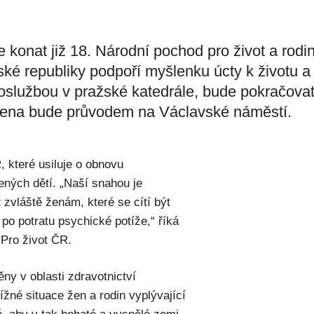
onat již 18. Národní pochod pro život a rodi
eské republiky podpoří myšlenku úcty k životu a
oslužbou v pražské katedrále, bude pokračova
ena bude průvodem na Václavské náměstí.
, které usiluje o obnovu
ných dětí. „Naší snahou je
zvláště ženám, které se cítí být
 po potratu psychické potíže,“ říká
Pro život ČR.
ěny v oblasti zdravotnictví
ížné situace žen a rodin vyplývající