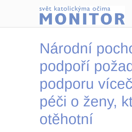
Národní pocho
podpoří požad
podporu víceče
péči o ženy, 
otěhotní