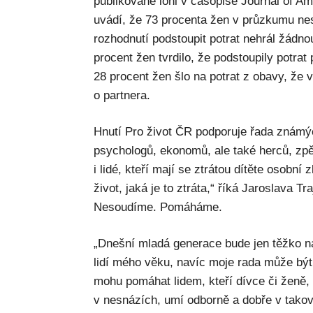
publikované loni v časopise Journal of A
uvádí, že 73 procenta žen v průzkumu neso
rozhodnutí podstoupit potrat nehrál žádnou 
procent žen tvrdilo, že podstoupily potra
28 procent žen šlo na potrat z obavy, že 
o partnera.
Hnutí Pro život ČR podporuje řada známý
psychologů, ekonomů, ale také herců, zpě
i lidé, kteří mají se ztrátou dítěte osobní
život, jaká je to ztráta,“ říká Jaroslava T
Nesoudíme. Pomáháme.
„Dnešní mladá generace bude jen těžko 
lidí mého věku, navíc moje rada může být
mohu pomáhat lidem, kteří dívce či ženě, k
v nesnázích, umí odborně a dobře v takové