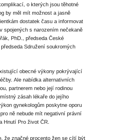
omplikací, o kterých jsou těhotné
og by měl mít možnost a jasně
ientkám dostatek času a informovat
bav spojených s narozením nečekaně
vořák, PhD., předseda České
 a předseda Sdružení soukromých
istující obecné výkony pokrývající
léčby. Ale nabídka alternativních
ou, partnerem nebo její rodinou
místný zásah lékaře do jejího
výkon gynekologům poskytne oporu
i pro ně nebude mít negativní právní
a Hnutí Pro život ČR.
, že značné procento žen se cítí být