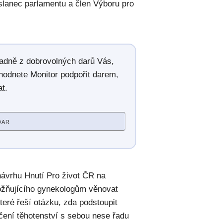
poslanec parlamentu a člen Výboru pro
radně z dobrovolných darů Vás,
hodnete Monitor podpořit darem,
t.
DAR
návrhu Hnutí Pro život ČR na
žňujícího gynekologům věnovat
eré řeší otázku, zda podstoupit
čení těhotenství s sebou nese řadu