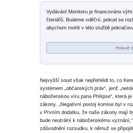
Vydávání Monitoru je financováno výh
čtenářů. Budeme vděční, pokud se roz
abychom mohli v této službě pokračova
POSLAT 
Nejvyšší soud však nepřehlédl to, co Ke
systémem „občanských práv“, jenž „netol
náboženskou víru pana Philipse“, která 
zákony. „Negativní postoj komise byl v 
v Prvním dodatku, že naše zákony mají b
bude neutrální k náboženskému vyznání,
zdůvodnění rozsudku, k němuž se připojili