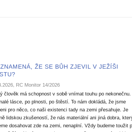
ZNAMENÁ, ŽE SE BŮH ZJEVIL V JEŽÍŠI
ISTU?
8.2026, RC Monitor 14/2026
ý člověk má schopnost v sobě vnímat touhu po nekonečnu.
alé lásce, po plnosti, po štěstí. To nám dokládá, že jsme
eni pro něco, co naši existenci tady na zemi přesahuje. Je
ě lidskou zkušeností, že nás materiální ani jiná dobra, kte
me dosahovat zde na zemi, nenaplní. Vždy budeme toužit 