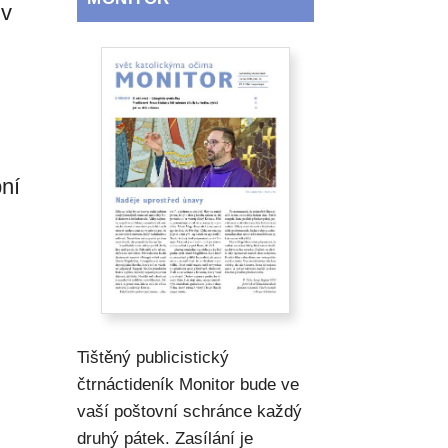
 v
bní
Tištěný publicistický
čtrnáctideník Monitor bude ve
vaší poštovní schránce každý
druhý pátek. Zasílání je