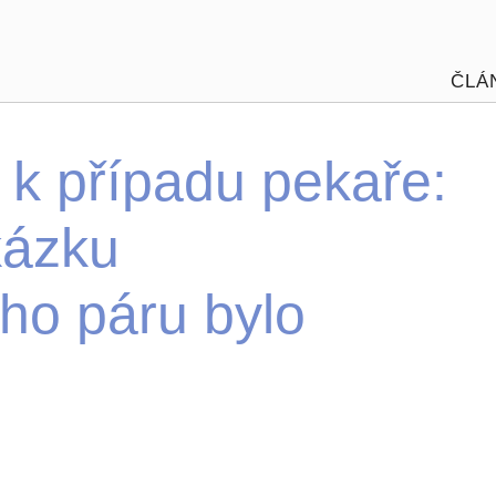
ČLÁ
 k případu pekaře:
kázku
ho páru bylo