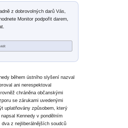
radně z dobrovolných darů Vás,
hodnete Monitor podpořit darem,
t.
DAR
nnedy během ústního slyšení nazval
eroval ani nerespektoval
je rovněž chráněna občanskými
rozporu se zárukami uvedenými
ýt uplatňovány způsobem, který
“ napsal Kennedy v pondělním
 dva z nejliberálnějších soudců