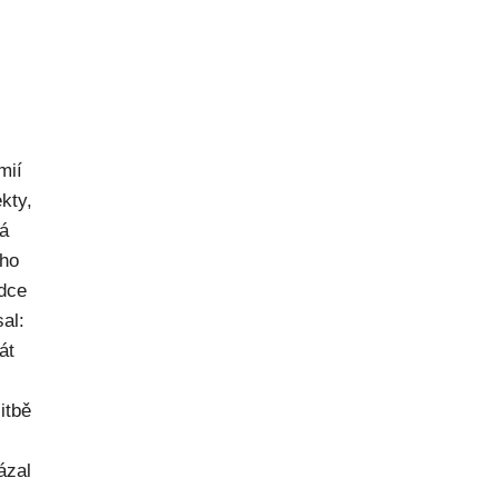
mií
kty,
ná
ého
dce
al:
át
itbě
ázal