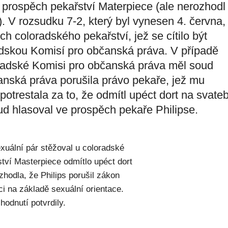
 prospěch pekařství Materpiece (ale nerozhodl
. V rozsudku 7-2, který byl vynesen 4. června,
h coloradského pekařství, jež se cítilo být
dskou Komisí pro občanská práva. V případě
oradské Komisi pro občanská práva měl soud
nská práva porušila právo pekaře, jež mu
potrestala za to, že odmítl upéct dort na svate
d hlasoval ve prospěch pekaře Philipse.
xuální pár stěžoval u coloradské
tví Masterpiece odmítlo upéct dort
hodla, že Philips porušil zákon
ci na základě sexuální orientace.
hodnutí potvrdily.