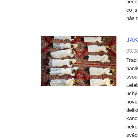
něče
co j
nás 
JAK
03.0
Trad
hanl
svou 
Lefe
uchý
nove
deli
kano
něko
svěc