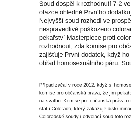
Soud dospěl k rozhodnutí 7-2 ve
otázce ohledně Prvního dodatku)
Nejvyšší soud rozhodl ve prospěc
nespravedlivě poškozeno colora
pekařství Masterpiece proti col
rozhodnout, zda komise pro obča
zajišťuje První dodatek, když ho 
obřad homosexuálního páru. Sou
Případ začal v roce 2012, když si homose
komise pro občanská práva, že jim pekařs
na svatbu. Komise pro občanská práva roz
státu Colorado, který zakazuje diskrimina
Coloradské soudy i odvolací soud toto roz