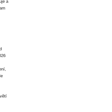
uje a
kam
d
026
ení,
le
větí