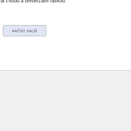
at čistou a univerzální láskou.
NAČÍST DALŠÍ