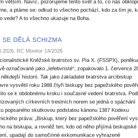
m větším. Navíc, pozorujeme tento svět a to, co nás obklop
sme, a ptáme se: odkud to všechno pochází, kdo za tím je, 
to vede? A to všechno ukazuje na Boha.
 SE DĚLÁ SCHIZMA
8.2026, RC Monitor 14/2026
icionalistické Kněžské bratrstvo sv. Pia X. (FSSPX), poněku
ivě označované jako „lefebvristé“, zopakovalo 1. července 2
někdejší historii. Tak jako zakladatel bratrstva arcibiskup
bvre vysvětil roku 1988 čtyři biskupy bez papežského pověř
lilo se k obdobnému kroku i současné vedení bratrstva. Pod
lizovaných církevních trestních norem se jedná o spáchání
ktu popsaného skutkovou podstatou kánonu 1387 Kodexu
nického práva: „Biskup, který bez papežského pověření vys
ho na biskupa, a rovněž ten, kdo od něho přijímá biskupské
ení, upadají do samočinné exkomunikace vyhrazené