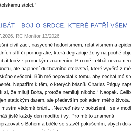
tolskému stolci.“
IBÁT - BOJ O SRDCE, KTERÉ PATŘÍ VŠEM
7.2026, RC Monitor 13/2026
ešní civilizaci, nasycené hédonismem, relativismem a epide
lních sítí či pornografie, která degraduje ženy na pouhé obje
elibát kněze prorockým znamením. Pro mě celibát nezname
dnotu, ale naplnění duchovního otcovství, které vyvěrá z m
ského svěcení. Bůh mě nepovolal k tomu, aby nechal mé sr
enět. Nepatřím k těm, o kterých básník Charles Péguy naps
í si, že milují Boha, protože nemilují nikoho.“ Naopak. Celib
 jen statickým darem, ale především pokladem mého života,
ý musím vědomě bránit. „Neuveď nás v pokušení,“ se v modl
náš jistě každý den modlíte i vy. Pro mě to znamená
upracovat s Bohem a bděle se stavět pokušením, abych dok