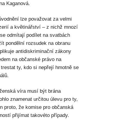
ena Kaganová.
ůvodnění lze považovat za velmi
erií a květinářství – z nichž mnozí
 se odmítají podílet na svatbách
t pondělní rozsudek na obranu
plikuje antidiskriminační zákony
ledem na občanské právo na
restat ty, kdo si nepřejí hmotně se
álů.
ženská víra musí být brána
ohlo znamenat určitou úlevu pro ty,
jen proto, že komise pro občanská
stí přijímat takovéto případy.