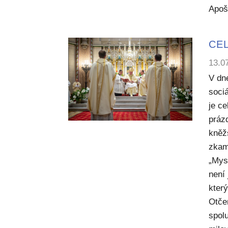
Apoš
CEL
13.0
V dn
sociá
je c
práz
kněž
zkam
„Mysl
není
kter
Otče
spol