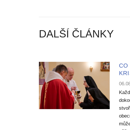
DALŠÍ ČLÁNKY
CO 
KR
06.0
Každ
dokon
stvoř
obecn
může