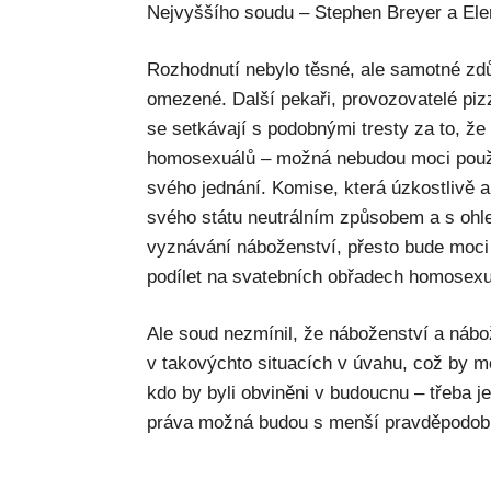
Nejvyššího soudu – Stephen Breyer a El
Rozhodnutí nebylo těsné, ale samotné zd
omezené. Další pekaři, provozovatelé pizz
se setkávají s podobnými tresty za to, že
homosexuálů – možná nebudou moci použí
svého jednání. Komise, která úzkostlivě a
svého státu neutrálním způsobem a s oh
vyznávání náboženství, přesto bude moci t
podílet na svatebních obřadech homosexu
Ale soud nezmínil, že náboženství a nábo
v takovýchto situacích v úvahu, což by m
kdo by byli obviněni v budoucnu – třeba 
práva možná budou s menší pravděpodobno