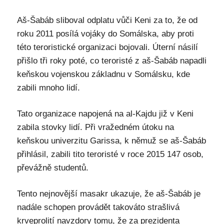
Aš-Šabáb sliboval odplatu vůči Keni za to, že od
roku 2011 posílá vojáky do Somálska, aby proti
této teroristické organizaci bojovali. Úterní násilí
přišlo tři roky poté, co teroristé z aš-Šabáb napadli
keňskou vojenskou základnu v Somálsku, kde
zabili mnoho lidí.
Tato organizace napojená na al-Kajdu již v Keni
zabila stovky lidí. Při vražedném útoku na
keňskou univerzitu Garissa, k němuž se aš-Šabáb
přihlásil, zabili tito teroristé v roce 2015 147 osob,
převážně studentů.
Tento nejnovější masakr ukazuje, že aš-Šabáb je
nadále schopen provádět takováto strašlivá
krveprolití navzdory tomu, že za prezidenta