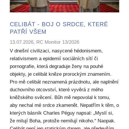
CELIBÁT - BOJ O SRDCE, KTERÉ
PATŘÍ VŠEM
13.07.2026, RC Monitor 13/2026
V dnešní civilizaci, nasycené hédonismem,
relativismem a epidemií sociálních sítí či
pornografie, která degraduje ženy na pouhé
objekty, je celibát kněze prorockým znamením.
Pro mě celibát neznamená prázdnotu, ale naplnění
duchovního otcovství, které vyvěrá z mého
kněžského svěcení. Bůh mě nepovolal k tomu,
aby nechal mé srdce zkamenět. Nepatřím k těm, o
kterých básník Charles Péguy napsal: „Myslí si,
že milují Boha, protože nemilují nikoho.“ Naopak.
Celibát není jen statickým darem, ale především