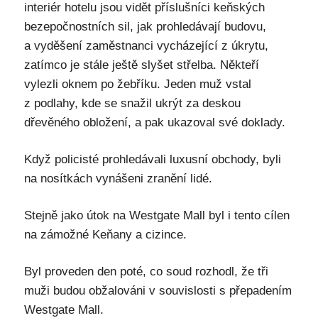
interiér hotelu jsou vidět příslušníci keňských
bezepočnostních sil, jak prohledávají budovu,
a vyděšení zaměstnanci vycházející z úkrytu,
zatímco je stále ještě slyšet střelba. Někteří
vylezli oknem po žebříku. Jeden muž vstal
z podlahy, kde se snažil ukrýt za deskou
dřevěného obložení, a pak ukazoval své doklady.
Když policisté prohledávali luxusní obchody, byli
na nosítkách vynášeni zranění lidé.
Stejně jako útok na Westgate Mall byl i tento cílen
na zámožné Keňany a cizince.
Byl proveden den poté, co soud rozhodl, že tři
muži budou obžalováni v souvislosti s přepadením
Westgate Mall.