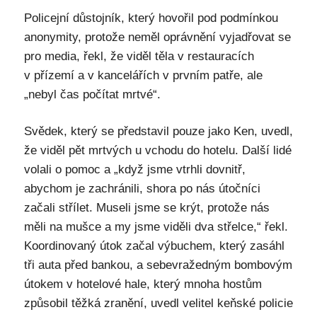
Policejní důstojník, který hovořil pod podmínkou
anonymity, protože neměl oprávnění vyjadřovat se
pro media, řekl, že viděl těla v restauracích
v přízemí a v kancelářích v prvním patře, ale
„nebyl čas počítat mrtvé“.
Svědek, který se představil pouze jako Ken, uvedl,
že viděl pět mrtvých u vchodu do hotelu. Další lidé
volali o pomoc a „když jsme vtrhli dovnitř,
abychom je zachránili, shora po nás útočníci
začali střílet. Museli jsme se krýt, protože nás
měli na mušce a my jsme viděli dva střelce,“ řekl.
Koordinovaný útok začal výbuchem, který zasáhl
tři auta před bankou, a sebevražedným bombovým
útokem v hotelové hale, který mnoha hostům
způsobil těžká zranění, uvedl velitel keňské policie