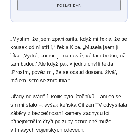
POSLAT DAR
„Myslím, že jsem zpanikařila, když mi řekla, že se
kousek od ní střílí,“ řekla Kibe. „Musela jsem jí
říkat ,Vydrž, pomoc je na cestě, už tam budou, už
tam budou.’ Ale když pak v jednu chvíli řekla
,Prosím, pověz mi, že se odsud dostanu živá’,
málem jsem se zhroutila.“
Úřady neuvádějí, kolik bylo útočníků – ani co se
s nimi stalo –, avšak keňská Citizen TV odvysílala
záběry z bezpečnostní kamery zachycující
přinejmenším čtyři po zuby ozbrojené muže
v tmavých vojenských oděvech.