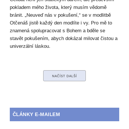
pokladem mého života, který musím vědomě
bránit. „Neuveď nás v pokušení,“ se v modlitbě
Otčenáš jistě každý den modlíte i vy. Pro mě to
znamená spolupracovat s Bohem a bděle se
stavět pokušením, abych dokázal milovat čistou a
univerzální láskou.
NAČÍST DALŠÍ
ČLÁNKY E-MAILEM