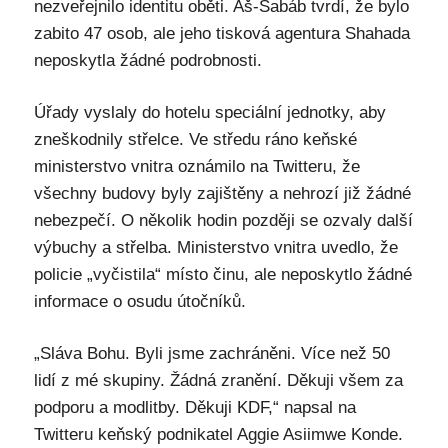
nezveřejnilo identitu oběti. Aš-Šabáb tvrdí, že bylo
zabito 47 osob, ale jeho tisková agentura Shahada
neposkytla žádné podrobnosti.
Úřady vyslaly do hotelu speciální jednotky, aby
zneškodnily střelce. Ve středu ráno keňské
ministerstvo vnitra oznámilo na Twitteru, že
všechny budovy byly zajištěny a nehrozí již žádné
nebezpečí. O několik hodin později se ozvaly další
výbuchy a střelba. Ministerstvo vnitra uvedlo, že
policie „vyčistila“ místo činu, ale neposkytlo žádné
informace o osudu útočníků.
„Sláva Bohu. Byli jsme zachráněni. Více než 50
lidí z mé skupiny. Žádná zranění. Děkuji všem za
podporu a modlitby. Děkuji KDF,“ napsal na
Twitteru keňský podnikatel Aggie Asiimwe Konde.