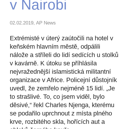
v Nairobi
02.02.2019, AP News
Extrémisté v úterý zaútočili na hotel v
keňském hlavním městě, odpálili
nálože a stříleli do lidí sedících u stolků
v kavárně. K útoku se příhlásila
nejvražednější islamistická militantní
organizace v Africe. Policejní důstojník
uvedl, že zemřelo nejméně 15 lidí. „Je
to strašlivé. To, co jsem viděl, bylo
děsivé,“ řekl Charles Njenga, kterému
se podařilo uprchnout z místa plného
krve, rozbitého skla, hořících aut a