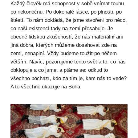
Každý člověk má schopnost v sobě vnímat touhu
po nekonečnu. Po dokonalé lásce, po plnosti, po
štěstí. To nám dokládá, že jsme stvořeni pro něco,
co naši existenci tady na zemi přesahuje. Je
obecně lidskou zkušeností, že nás materiální ani
jiná dobra, kterých můžeme dosahovat zde na
zemi, nenaplní. Vždy budeme toužit po něčem
větším. Navíc, pozorujeme tento svět a to, co nás
obklopuje a co jsme, a ptáme se: odkud to
všechno pochází, kdo za tím je, kam nás to vede?
A to všechno ukazuje na Boha.