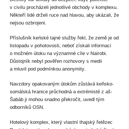
v civilu procházeli jednotlivé obchody v komplexu.
Někteří lidé drželi ruce nad hlavou, aby ukázali, že
nejsou ozbrojeni.
Příslušník keńské tajné služby řekl, že země je od
listopadu v pohotovosti, neboť získali informaci
o možném útoku na významné cíle v Nairobi.
Důstojník nebyl pověřen rozhovory s medii
a mluvil pod podmínkou anonymity.
Navzdory opakovaným útokům zůstává keňsko-
somálská hranice průchodná a extrémisté z aš-
Šabáb ji mohou snadno překročit, uvedl tým
odborníků OSN.
Hotelový komplex, který vlastní thajský řetězec