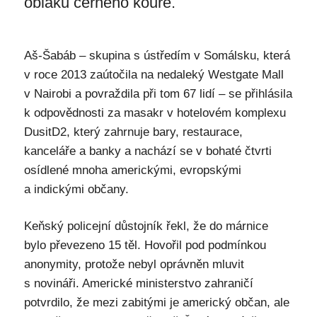
oblaků černého kouře.
Aš-Šabáb – skupina s ústředím v Somálsku, která
v roce 2013 zaútočila na nedaleký Westgate Mall
v Nairobi a povraždila při tom 67 lidí – se přihlásila
k odpovědnosti za masakr v hotelovém komplexu
DusitD2, který zahrnuje bary, restaurace,
kanceláře a banky a nachází se v bohaté čtvrti
osídlené mnoha americkými, evropskými
a indickými občany.
Keňský policejní důstojník řekl, že do márnice
bylo převezeno 15 těl. Hovořil pod podmínkou
anonymity, protože nebyl oprávněn mluvit
s novináři. Americké ministerstvo zahraničí
potvrdilo, že mezi zabitými je americký občan, ale