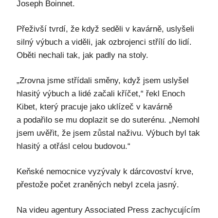
Joseph Boinnet.
Přeživší tvrdí, že když seděli v kavárně, uslyšeli
silný výbuch a viděli, jak ozbrojenci střílí do lidí.
Oběti nechali tak, jak padly na stoly.
„Zrovna jsme střídali směny, když jsem uslyšel
hlasitý výbuch a lidé začali kříčet,“ řekl Enoch
Kibet, který pracuje jako uklízeč v kavárně
a podařilo se mu doplazit se do suterénu. „Nemohl
jsem uvěřit, že jsem zůstal naživu. Výbuch byl tak
hlasitý a otřásl celou budovou.“
Keňské nemocnice vyzývaly k dárcovoství krve,
přestože počet zraněných nebyl zcela jasný.
Na videu agentury Associated Press zachycujícím