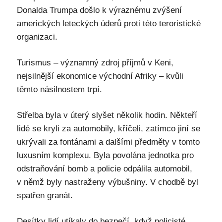
Donalda Trumpa došlo k výraznému zvýšení
amerických leteckých úderů proti této teroristické
organizaci.
Turismus – významný zdroj příjmů v Keni,
nejsilnější ekonomice východní Afriky – kvůli
těmto násilnostem trpí.
Střelba byla v úterý slyšet několik hodin. Někteří
lidé se kryli za automobily, kříčeli, zatímco jiní se
ukrývali za fontánami a dalšími předměty v tomto
luxusním komplexu. Byla povolána jednotka pro
odstraňování bomb a policie odpálila automobil,
v němž byly nastraženy výbušniny. V chodbě byl
spatřen granát.
Desítky lidí utíkaly do bezpečí, když policisté