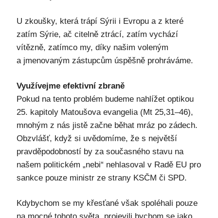
U zkoušky, která trápí Sýrii i Evropu a z které
zatím Sýrie, ač citelně ztrácí, zatím vychází
vítězně, zatímco my, díky našim voleným
a jmenovaným zástupcům úspěšně prohráváme.
Využívejme efektivní zbraně
Pokud na tento problém budeme nahlížet optikou
25. kapitoly Matoušova evangelia (Mt 25,31–46),
mnohým z nás jistě začne běhat mráz po zádech.
Obzvlášť, když si uvědomíme, že s největší
pravděpodobností by za současného stavu na
našem politickém „nebi“ nehlasoval v Radě EU pro
sankce pouze ministr ze strany KSČM či SPD.
Kdybychom se my křesťané však spoléhali pouze
na mocné tohoto světa, projevili bychom se jako