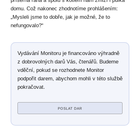
příšerná rána a spolu s kotlem nám zmizí i půlka
domu. Což nakonec zhodnotíme prohlášením:
„Mysleli jsme to dobře, jak je možné, že to
nefungovalo?“
Vydávání Monitoru je financováno výhradně
z dobrovolných darů Vás, čtenářů. Budeme
vděční, pokud se rozhodnete Monitor
podpořit darem, abychom mohli v této službě
pokračovat.
POSLAT DAR