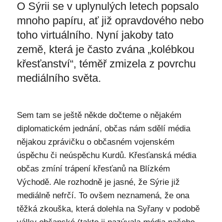
O Sýrii se v uplynulých letech popsalo
mnoho papíru, ať již opravdového nebo
toho virtuálního. Nyní jakoby tato
země, která je často zvána „kolébkou
křesťanství“, téměř zmizela z povrchu
mediálního světa.
Sem tam se ještě někde dočteme o nějakém
diplomatickém jednání, občas nám sdělí média
nějakou zprávičku o občasném vojenském
úspěchu či neúspěchu Kurdů. Křesťanská média
občas zmíní trápení křesťanů na Blízkém
Východě. Ale rozhodně je jasné, že Sýrie již
mediálně nefrčí. To ovšem neznamená, že ona
těžká zkouška, která dolehla na Syřany v podobě