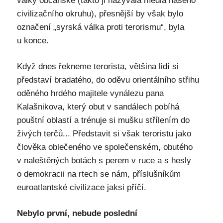
války občanské (takto ji nazývala média našeho
civilizačního okruhu), přesnější by však bylo
označení „syrská válka proti terorismu“, byla
u konce.
Když dnes řekneme terorista, většina lidí si
představí bradatého, do oděvu orientálního střihu
oděného hrdého majitele vynálezu pana
Kalašnikova, který obut v sandálech pobíhá
pouštní oblastí a trénuje si mušku střílením do
živých terčů... Představit si však teroristu jako
člověka oblečeného ve společenském, obutého
v naleštěných botách s perem v ruce a s hesly
o demokracii na rtech se nám, příslušníkům
euroatlantské civilizace jaksi příčí.
Nebylo první, nebude poslední