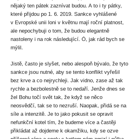
nějaký ten pátek zaznívat budou. A to i ty pátky,
které přijdou po 1. 6. 2019. Sankce vyhlášené
v Evropské unii loni v květnu mají roční platnost,
ale nepochybuji o tom, že budou elegantně
nastoleny i na rok následující. Ó, jak rád bych se
mýlil.
Jistě, často je slyšet, nebo alespoň bývalo, že tyto
sankce jsou nutné, aby se tento konflikt vyřešil
bez krve a co nejrychleji. Jak vidno, zase až tak
rychle a bezbolestně se to nedaří. Jenže dnes se
žel Bohu točí svět tak, že když se něco
neosvědčí, tak se to nezruší. Naopak, přidá se na
síle a intenzitě. Je to jako pokusit se opravit
nefunkční kotel tím, že budeme více a častěji
přikládat až dojdeme k okamžiku, kdy se ozve