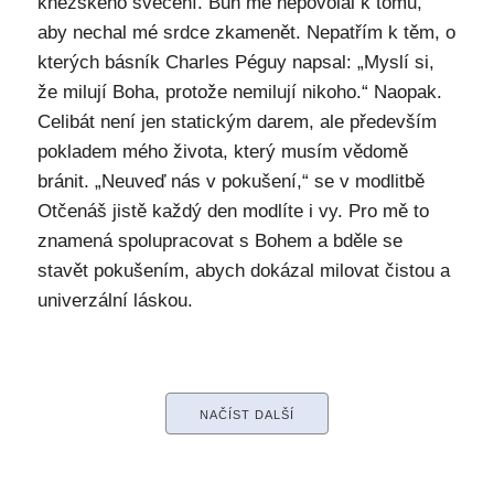
kněžského svěcení. Bůh mě nepovolal k tomu,
aby nechal mé srdce zkamenět. Nepatřím k těm, o
kterých básník Charles Péguy napsal: „Myslí si,
že milují Boha, protože nemilují nikoho.“ Naopak.
Celibát není jen statickým darem, ale především
pokladem mého života, který musím vědomě
bránit. „Neuveď nás v pokušení,“ se v modlitbě
Otčenáš jistě každý den modlíte i vy. Pro mě to
znamená spolupracovat s Bohem a bděle se
stavět pokušením, abych dokázal milovat čistou a
univerzální láskou.
NAČÍST DALŠÍ