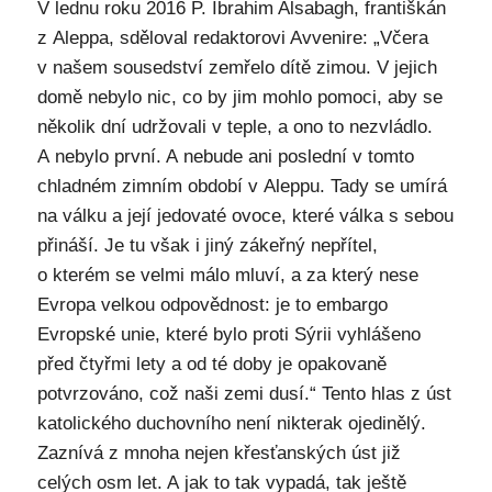
V lednu roku 2016 P. Ibrahim Alsabagh, františkán
z Aleppa, sděloval redaktorovi Avvenire: „Včera
v našem sousedství zemřelo dítě zimou. V jejich
domě nebylo nic, co by jim mohlo pomoci, aby se
několik dní udržovali v teple, a ono to nezvládlo.
A nebylo první. A nebude ani poslední v tomto
chladném zimním období v Aleppu. Tady se umírá
na válku a její jedovaté ovoce, které válka s sebou
přináší. Je tu však i jiný zákeřný nepřítel,
o kterém se velmi málo mluví, a za který nese
Evropa velkou odpovědnost: je to embargo
Evropské unie, které bylo proti Sýrii vyhlášeno
před čtyřmi lety a od té doby je opakovaně
potvrzováno, což naši zemi dusí.“ Tento hlas z úst
katolického duchovního není nikterak ojedinělý.
Zaznívá z mnoha nejen křesťanských úst již
celých osm let. A jak to tak vypadá, tak ještě