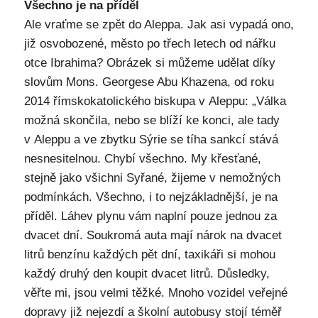
Všechno je na příděl
Ale vraťme se zpět do Aleppa. Jak asi vypadá ono,
již osvobozené, město po třech letech od nářku
otce Ibrahima? Obrázek si můžeme udělat díky
slovům Mons. Georgese Abu Khazena, od roku
2014 římskokatolického biskupa v Aleppu: „Válka
možná skončila, nebo se blíží ke konci, ale tady
v Aleppu a ve zbytku Sýrie se tíha sankcí stává
nesnesitelnou. Chybí všechno. My křesťané,
stejně jako všichni Syřané, žijeme v nemožných
podmínkách. Všechno, i to nejzákladnější, je na
příděl. Láhev plynu vám naplní pouze jednou za
dvacet dní. Soukromá auta mají nárok na dvacet
litrů benzínu každých pět dní, taxikáři si mohou
každý druhý den koupit dvacet litrů. Důsledky,
věřte mi, jsou velmi těžké. Mnoho vozidel veřejné
dopravy již nejezdí a školní autobusy stojí téměř