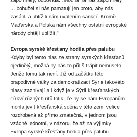
zapomněly, odpovídá: „Možná na nás zapomněly
... bohužel si nás pamatují jen proto, aby nás
zasáhli a ublížili nám uvalením sankcí. Kromě
Maďarska a Polska nám všechny ostatní evropské
národy chtějí ublížit.“
Evropa syrské křesťany hodila přes palubu
Kdyby byl tento hlas ze strany syrských křesťanů
ojedinělý, možná by nás to příliš trápit nemuselo.
Jenže tomu tak není. Již od začátku této
prapodivné války za demokratizaci Sýrie takovéto
hlasy zaznívají a i když je v Sýrii křesťanských
církví různých ritů tolik, že by se nám Evropanům
mohla jevit křesťanská scéna v této zemi velice
rozdrobená až přímo zmatečná, v jednom jsou
vzácně jednotní, v názoru, že až na výjimky
Evropa syrské křesťany hodila přes palubu.