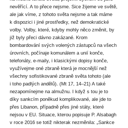
nevěřící. A to přece nejsme. Sice žijeme ve světě,
ale jak víme, z tohoto světa nejsme a tak máme
k dispozici i jiné prostředky, než demokratické
volby. Volby, které, kdyby mohly něco změnit, by
již byly přeci dávno zakázané. Krom
bombardování svých volených zástupců na všech
úrovních, počínaje komunálem a unií konče,
telefonáty, e-maily, i klasickými dopisy konče,
využívejme oné zbraně která je mocnější než
všechny sofistikované zbraně světa tohoto (ale
i toho padlých andělů). (Mt 17, 14–21) A také
nezapomínejme na almužnu. I když s tou je to
díky sankcím poněkud komplikované, ale jde to
přes Libanon, případně přes jiné státy, které
nejsou v EU. Situace, kterou popisuje P. Alsabagh
v roce 2016 se totiž nikterak nezměnila: „Sankce