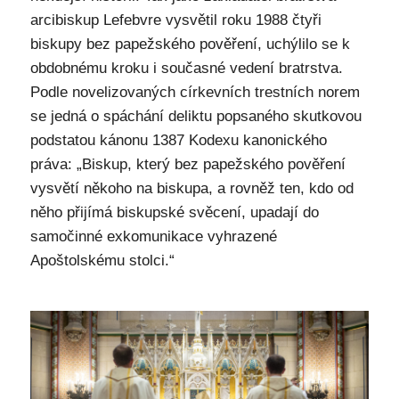
arcibiskup Lefebvre vysvětil roku 1988 čtyři
biskupy bez papežského pověření, uchýlilo se k
obdobnému kroku i současné vedení bratrstva.
Podle novelizovaných církevních trestních norem
se jedná o spáchání deliktu popsaného skutkovou
podstatou kánonu 1387 Kodexu kanonického
práva: „Biskup, který bez papežského pověření
vysvětí někoho na biskupa, a rovněž ten, kdo od
něho přijímá biskupské svěcení, upadají do
samočinné exkomunikace vyhrazené
Apoštolskému stolci.“