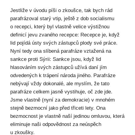
Jestliže v úvodu píši o zkoušce, tak bych rád
parafrázoval starý vtip, ještě z dob socialismu
o recepci, který byl vlastně velice výstižnou
definicí jevu zvaného recepce: Recepce je, když
lid pojídá ústy svých zástupců plody své práce.
Nyní tedy ona slíbená parafráze vztažená na
sankce proti Sýrii: Sankce jsou, když lid
hlasováním svých zástupců užívá daní jím
odvedených k trápení národa jiného. Parafráze
nebývají vždy dokonalé, ale myslím, že tato
parafráze celkem jasně vystihuje, oč zde jde.
Jsme vlastně (nyní za demokracie) v mnohém
stejně bezmocní jako před třiceti lety. Ona
bezmocnost je vlastně naší jedinou omluvou, která
eliminuje naši odpovědnost za neúspěch
u zkoušky.