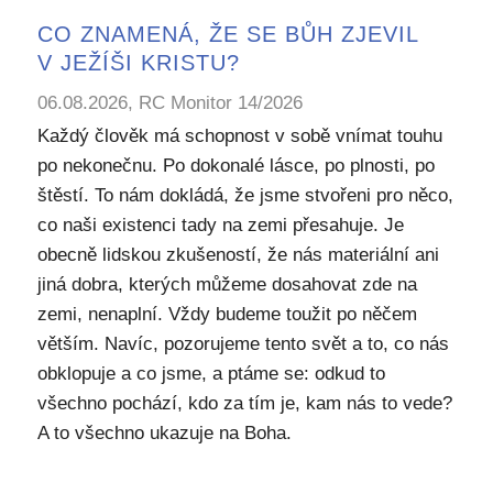
CO ZNAMENÁ, ŽE SE BŮH ZJEVIL
V JEŽÍŠI KRISTU?
06.08.2026, RC Monitor 14/2026
Každý člověk má schopnost v sobě vnímat touhu
po nekonečnu. Po dokonalé lásce, po plnosti, po
štěstí. To nám dokládá, že jsme stvořeni pro něco,
co naši existenci tady na zemi přesahuje. Je
obecně lidskou zkušeností, že nás materiální ani
jiná dobra, kterých můžeme dosahovat zde na
zemi, nenaplní. Vždy budeme toužit po něčem
větším. Navíc, pozorujeme tento svět a to, co nás
obklopuje a co jsme, a ptáme se: odkud to
všechno pochází, kdo za tím je, kam nás to vede?
A to všechno ukazuje na Boha.