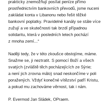
prakticky znemožňují posílat peníze přímo
prostřednictvím bankovních převodů, jsme nuceni
zakládat konta v Libanonu nebo řešit těžké
bankovní poplatky. Pravidelné kanály se stále více
zužují a ve skutečnosti tak brzdí případnou
solidaritu, která v posledních letech pochází
z mnoha zemí...“
Naději tedy, že v této zkoušce obstojíme, máme.
Snažme se, ji neztratit. S pomocí Boží a všech
svatých (zvláště těch pocházejících ze Sýrie;
a není jich zrovna málo) snad neskončíme v poli
poražených. Vždyť konečné vítězství patří Kristu,
a pokud mu zachováme věrnost, tak i nám.
P. Evermod Jan Sládek, OPraem.