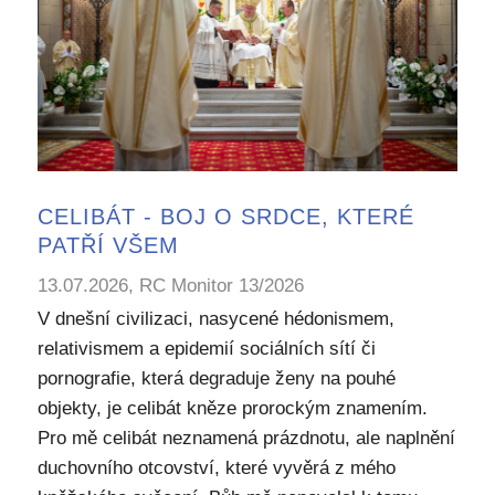
CELIBÁT - BOJ O SRDCE, KTERÉ
PATŘÍ VŠEM
13.07.2026, RC Monitor 13/2026
V dnešní civilizaci, nasycené hédonismem,
relativismem a epidemií sociálních sítí či
pornografie, která degraduje ženy na pouhé
objekty, je celibát kněze prorockým znamením.
Pro mě celibát neznamená prázdnotu, ale naplnění
duchovního otcovství, které vyvěrá z mého