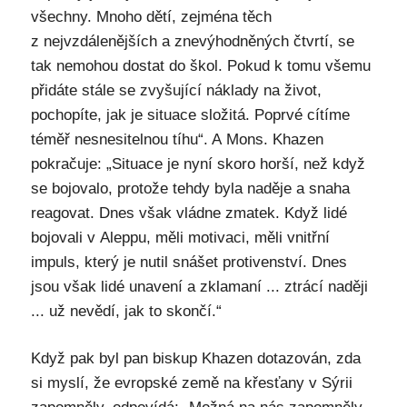
všechny. Mnoho dětí, zejména těch
z nejvzdálenějších a znevýhodněných čtvrtí, se
tak nemohou dostat do škol. Pokud k tomu všemu
přidáte stále se zvyšující náklady na život,
pochopíte, jak je situace složitá. Poprvé cítíme
téměř nesnesitelnou tíhu“. A Mons. Khazen
pokračuje: „Situace je nyní skoro horší, než když
se bojovalo, protože tehdy byla naděje a snaha
reagovat. Dnes však vládne zmatek. Když lidé
bojovali v Aleppu, měli motivaci, měli vnitřní
impuls, který je nutil snášet protivenství. Dnes
jsou však lidé unavení a zklamaní ... ztrácí naději
... už nevědí, jak to skončí.“
Když pak byl pan biskup Khazen dotazován, zda
si myslí, že evropské země na křesťany v Sýrii