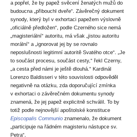
a popřel, že by papež svěcení ženatých mužů do
budoucna „přibouchl dveře“. Závěrečný dokument
synody, který byl v exhortaci papežem výslovně
„oficiálně předložen“, podle Czerného sice nemá
„magisteriální“ autoritu, má však „jistou autoritu
morální“ a „ignorovat jej by se rovnalo
neposlušnosti legitimní autoritě Svatého otce“. „Je
to součást procesu, součást cesty,“ řekl Czerny,
„a cesta před námi je ještě dlouhá.“ Kardinál
Lorenzo Baldisseri v této souvislosti odpověděl
negativně na otázku, zda doporučující zmínka
v exhortaci o závěrečném dokumentu synody
znamená, že jej papež explicitně schválil. To by
totiž podle nejnovější apoštolské konstituce
Episcopalis Communio
znamenalo, že dokument
„participuje na řádném magisteriu nástupce sv.
Petra“.