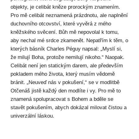
objekty, je celibát kněze prorockým znamením.
Pro mě celibát neznamená prázdnotu, ale naplnění
duchovního otcovství, které vyvěrá z mého
kněžského svěcení. Bůh mě nepovolal k tomu,
aby nechal mé srdce zkamenět. Nepatřím k těm, o
kterých básník Charles Péguy napsal: „Myslí si,
že milují Boha, protože nemilují nikoho.“ Naopak.
Celibát není jen statickým darem, ale především
pokladem mého života, který musím vědomě
bránit. „Neuveď nás v pokušení,“ se v modlitbě
Otčenáš jistě každý den modlíte i vy. Pro mě to
znamená spolupracovat s Bohem a bděle se
stavět pokušením, abych dokázal milovat čistou a
univerzální láskou.