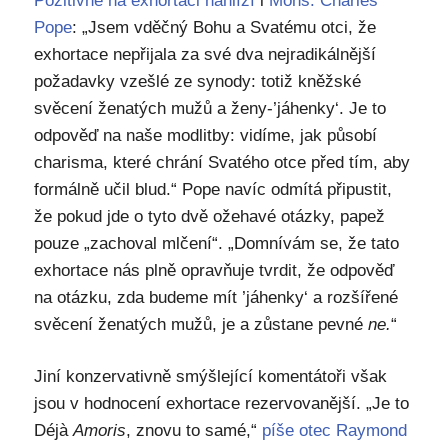
Pozitivně na exhortaci nahlíží
i
Mons. Charles
Pope
: „Jsem vděčný Bohu a Svatému otci, že
exhortace nepřijala za své dva nejradikálnější
požadavky vzešlé ze synody: totiž kněžské
svěcení ženatých mužů a ženy-’jáhenky‘. Je to
odpověď na naše modlitby: vidíme, jak působí
charisma, které chrání Svatého otce před tím, aby
formálně učil blud.“ Pope navíc odmítá připustit,
že pokud jde o tyto dvě ožehavé otázky, papež
pouze „zachoval mlčení“. „Domnívám se, že tato
exhortace nás plně opravňuje tvrdit, že odpověď
na otázku, zda budeme mít ’jáhenky‘ a rozšířené
svěcení ženatých mužů, je a zůstane pevné
ne.
“
Jiní konzervativně smýšlející komentátoři však
jsou v hodnocení exhortace rezervovanější. „Je to
Déjà
Amoris
, znovu to samé,“
píše otec Raymond