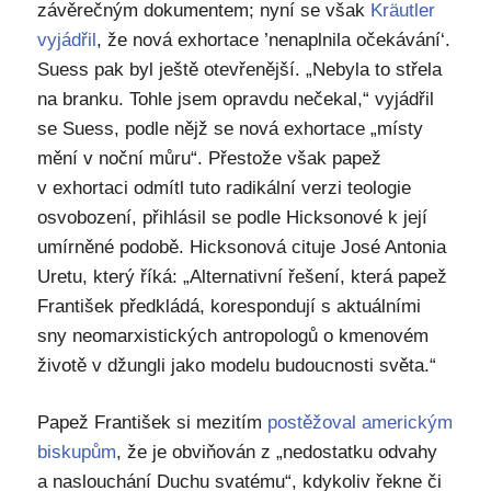
závěrečným dokumentem; nyní se však
Kräutler
vyjádřil
, že nová exhortace ’nenaplnila očekávání‘.
Suess pak byl ještě otevřenější. „Nebyla to střela
na branku. Tohle jsem opravdu nečekal,“ vyjádřil
se Suess, podle nějž se nová exhortace „místy
mění v noční můru“. Přestože však papež
v exhortaci odmítl tuto radikální verzi teologie
osvobození, přihlásil se podle Hicksonové k její
umírněné podobě. Hicksonová cituje José Antonia
Uretu, který říká: „Alternativní řešení, která papež
František předkládá, korespondují s aktuálními
sny neomarxistických antropologů o kmenovém
životě v džungli jako modelu budoucnosti světa.“
Papež František si mezitím
postěžoval americkým
biskupům
, že je obviňován z „nedostatku odvahy
a naslouchání Duchu svatému“, kdykoliv řekne či