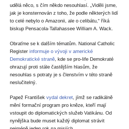
udělá něco, s čím někdo nesouhlasí. „Viděli jsme,
jak je konsternován z toho, že podle některých lidí
to celé nebylo o Amazonii, ale o celibátu,“ říká
biskup Pensacola-Tallahassee William A. Wack.
Obraťme se k dalším tématům. National Catholic
Register
informuje o vývoji v americké
Demokratické straně
, kde se pro-life Demokraté
ohrazují proti stále častějším hlasům, že
nesouhlas s potraty je s členstvím v této straně
neslučitelný.
Papež František
vydal dekret
, jímž se radikálně
mění formační program pro kněze, kteří mají
vstoupit do diplomatických služeb Vatikánu. Od
nynějška bude muset každý diplomat strávit
nejméně jeden rok na misiích.