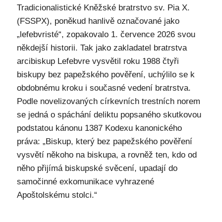
Tradicionalistické Kněžské bratrstvo sv. Pia X.
(FSSPX), poněkud hanlivě označované jako
„lefebvristé“, zopakovalo 1. července 2026 svou
někdejší historii. Tak jako zakladatel bratrstva
arcibiskup Lefebvre vysvětil roku 1988 čtyři
biskupy bez papežského pověření, uchýlilo se k
obdobnému kroku i současné vedení bratrstva.
Podle novelizovaných církevních trestních norem
se jedná o spáchání deliktu popsaného skutkovou
podstatou kánonu 1387 Kodexu kanonického
práva: „Biskup, který bez papežského pověření
vysvětí někoho na biskupa, a rovněž ten, kdo od
něho přijímá biskupské svěcení, upadají do
samočinné exkomunikace vyhrazené
Apoštolskému stolci.“