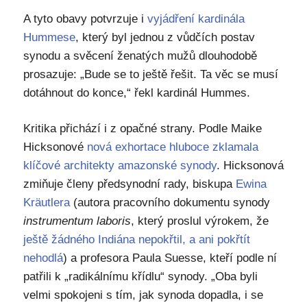
A tyto obavy potvrzuje i
vyjádření kardinála
Hummese
, který byl jednou z vůdčích postav
synodu a svěcení ženatých mužů dlouhodobě
prosazuje: „Bude se to ještě řešit. Ta věc se musí
dotáhnout do konce,“ řekl kardinál Hummes.
Kritika přichází i z opačné strany. Podle Maike
Hicksonové
nová exhortace hluboce zklamala
klíčové architekty amazonské synody
. Hicksonová
zmiňuje členy předsynodní rady, biskupa
Ewina
Kräutlera
(autora pracovního dokumentu synody
instrumentum laboris
, který proslul výrokem, že
ještě žádného Indiána nepokřtil, a ani pokřtít
nehodlá
) a profesora Paula Suesse, kteří podle ní
patřili k „radikálnímu křídlu“ synody. „Oba byli
velmi spokojeni s tím, jak synoda dopadla, i se