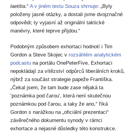
laetitia
.“
A v jiném textu Souza shrnuje
: „Byly
položeny jasné otázky, a dostali jsme dvojznačné
odpovědi; ty vyjasní až originální taktické
manévry, které teprve přijdou.“
Podobným způsobem exhortaci hodnotí i Tim
Gordon a Steve Skojec v
rozsáhlém analytickém
podcastu
na portálu OnePeterFive. Exhortaci
nepokládají za vítězství odpůrců liberálních kroků,
nýbrž za součást strategie papeže Františka.
„Čekal jsem, že tam bude zase nějaká ta
’poznámka pod čarou‘, která není skutečnou
poznámkou pod čarou, a taky že ano,“ říká
Gordon s narážkou na „oficiální prezentaci“
závěrečného dokumentu synody v rámci
exhortace a nejasné důsledky této konstrukce.