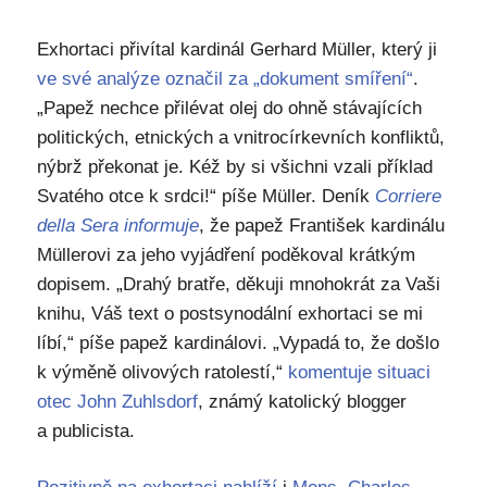
Exhortaci přivítal kardinál Gerhard Müller, který ji
ve své analýze označil za „dokument smíření“
.
„Papež nechce přilévat olej do ohně stávajících
politických, etnických a vnitrocírkevních konfliktů,
nýbrž překonat je. Kéž by si všichni vzali příklad
Svatého otce k srdci!“ píše Müller. Deník
Corriere
della Sera informuje
, že papež František kardinálu
Müllerovi za jeho vyjádření poděkoval krátkým
dopisem. „Drahý bratře, děkuji mnohokrát za Vaši
knihu, Váš text o postsynodální exhortaci se mi
líbí,“ píše papež kardinálovi. „Vypadá to, že došlo
k výměně olivových ratolestí,“
komentuje situaci
otec John Zuhlsdorf
, známý katolický blogger
a publicista.