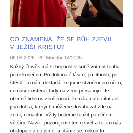
CO ZNAMENÁ, ŽE SE BŮH ZJEVIL
V JEŽÍŠI KRISTU?
06.08.2026, RC Monitor 14/2026
Každý člověk má schopnost v sobě vnímat touhu
po nekonečnu. Po dokonalé lásce, po plnosti, po
štěstí. To nám dokládá, že jsme stvořeni pro něco,
co naši existenci tady na zemi přesahuje. Je
obecně lidskou zkušeností, že nás materiální ani
jiná dobra, kterých můžeme dosahovat zde na
zemi, nenaplní. Vždy budeme toužit po něčem
větším. Navíc, pozorujeme tento svět a to, co nás
obklopuje a co jsme, a ptáme se: odkud to