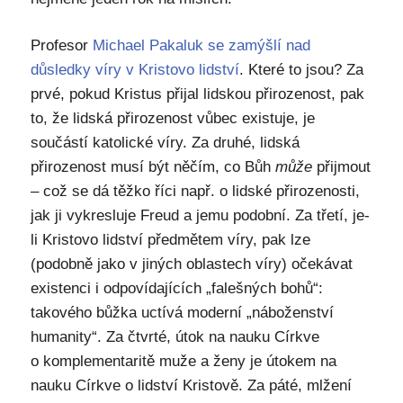
Profesor
Michael Pakaluk se zamýšlí nad
důsledky víry v Kristovo lidství
. Které to jsou? Za
prvé, pokud Kristus přijal lidskou přirozenost, pak
to, že lidská přirozenost vůbec existuje, je
součástí katolické víry. Za druhé, lidská
přirozenost musí být něčím, co Bůh
může
přijmout
– což se dá těžko říci např. o lidské přirozenosti,
jak ji vykresluje Freud a jemu podobní. Za třetí, je-
li Kristovo lidství předmětem víry, pak lze
(podobně jako v jiných oblastech víry) očekávat
existenci i odpovídajících „falešných bohů“:
takového bůžka uctívá moderní „náboženství
humanity“. Za čtvrté, útok na nauku Církve
o komplementaritě muže a ženy je útokem na
nauku Církve o lidství Kristově. Za páté, mlžení