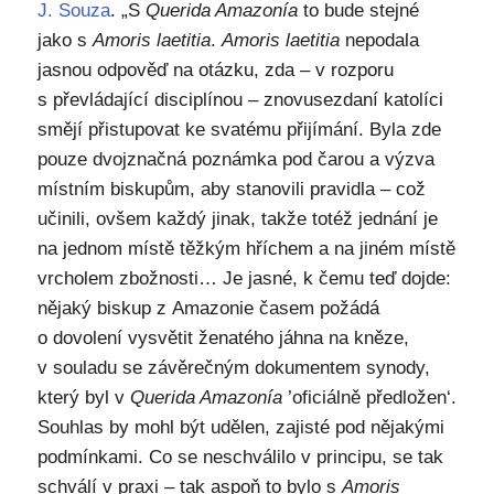
J. Souza
. „S
Querida Amazonía
to bude stejné
jako s
Amoris laetitia
.
Amoris laetitia
nepodala
jasnou odpověď na otázku, zda – v rozporu
s převládající disciplínou – znovusezdaní katolíci
smějí přistupovat ke svatému přijímání. Byla zde
pouze dvojznačná poznámka pod čarou a výzva
místním biskupům, aby stanovili pravidla – což
učinili, ovšem každý jinak, takže totéž jednání je
na jednom místě těžkým hříchem a na jiném místě
vrcholem zbožnosti… Je jasné, k čemu teď dojde:
nějaký biskup z Amazonie časem požádá
o dovolení vysvětit ženatého jáhna na kněze,
v souladu se závěrečným dokumentem synody,
který byl v
Querida Amazonía
’oficiálně předložen‘.
Souhlas by mohl být udělen, zajisté pod nějakými
podmínkami. Co se neschválilo v principu, se tak
schválí v praxi – tak aspoň to bylo s
Amoris