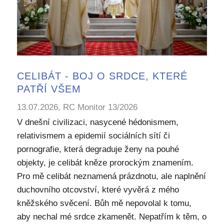
CELIBÁT - BOJ O SRDCE, KTERÉ
PATŘÍ VŠEM
13.07.2026, RC Monitor 13/2026
V dnešní civilizaci, nasycené hédonismem,
relativismem a epidemií sociálních sítí či
pornografie, která degraduje ženy na pouhé
objekty, je celibát kněze prorockým znamením.
Pro mě celibát neznamená prázdnotu, ale naplnění
duchovního otcovství, které vyvěrá z mého
kněžského svěcení. Bůh mě nepovolal k tomu,
aby nechal mé srdce zkamenět. Nepatřím k těm, o