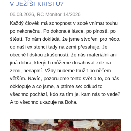
V JEŽÍŠI KRISTU?
06.08.2026, RC Monitor 14/2026
Každý člověk má schopnost v sobě vnímat touhu
po nekonečnu. Po dokonalé lásce, po plnosti, po
štěstí. To nám dokládá, že jsme stvořeni pro něco,
co naši existenci tady na zemi přesahuje. Je
obecně lidskou zkušeností, že nás materiální ani
jiná dobra, kterých můžeme dosahovat zde na
zemi, nenaplní. Vždy budeme toužit po něčem
větším. Navíc, pozorujeme tento svět a to, co nás
obklopuje a co jsme, a ptáme se: odkud to
všechno pochází, kdo za tím je, kam nás to vede?
A to všechno ukazuje na Boha.