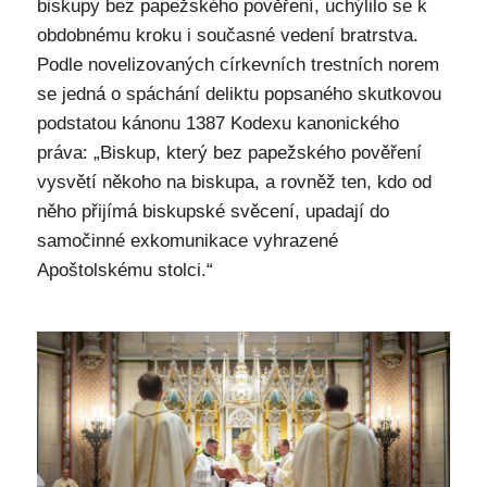
biskupy bez papežského pověření, uchýlilo se k
obdobnému kroku i současné vedení bratrstva.
Podle novelizovaných církevních trestních norem
se jedná o spáchání deliktu popsaného skutkovou
podstatou kánonu 1387 Kodexu kanonického
práva: „Biskup, který bez papežského pověření
vysvětí někoho na biskupa, a rovněž ten, kdo od
něho přijímá biskupské svěcení, upadají do
samočinné exkomunikace vyhrazené
Apoštolskému stolci.“