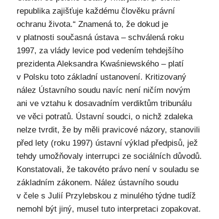
republika zajišťuje každému člověku právní
ochranu života.“ Znamená to, že dokud je
v platnosti současná ústava – schválená roku
1997, za vlády levice pod vedením tehdejšího
prezidenta Aleksandra Kwaśniewského – platí
v Polsku toto základní ustanovení. Kritizovaný
nález Ústavního soudu navíc není ničím novým
ani ve vztahu k dosavadním verdiktům tribunálu
ve věci potratů. Ústavní soudci, o nichž zdaleka
nelze tvrdit, že by měli pravicové názory, stanovili
před lety (roku 1997) ústavní výklad předpisů, jež
tehdy umožňovaly interrupci ze sociálních důvodů.
Konstatovali, že takovéto právo není v souladu se
základním zákonem. Nález ústavního soudu
v čele s Julií Przylebskou z minulého týdne tudíž
nemohl být jiný, musel tuto interpretaci zopakovat.