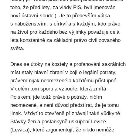
toho, že před lety, za vlády PiS, byli jmenováni
noví ústavní soudci). Je to především válka
s náboženstvím, s církví a s každým, kdo právo
na život pro každého bez výjimky považuje celá
léta konstantně za základní právo civilizovaného
světa.
Dnes se útoky na kostely a profanování sakrálních
míst staly hlavní zbraní v boji o legální potraty,
právem nijak neomezené a každému přístupné.
V celém tom sporu a vzpouře, která zmítá
Polskem, jde totiž právě o potraty, ničím
neomezené, a není důvod předstírat, že je tomu
jinak. Vždyť to otevřeně přiznávají také vůdkyně
Stávky žen a poslankyně uskupení Levice
(Lewica), které argumentují, že nikdo nemůže