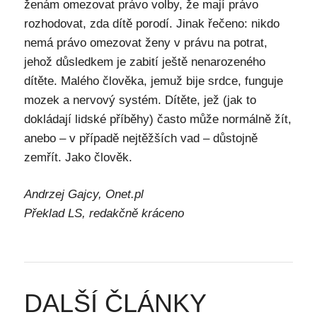
ženám omezovat právo volby, že mají právo
rozhodovat, zda dítě porodí. Jinak řečeno: nikdo
nemá právo omezovat ženy v právu na potrat,
jehož důsledkem je zabití ještě nenarozeného
dítěte. Malého člověka, jemuž bije srdce, funguje
mozek a nervový systém. Dítěte, jež (jak to
dokládají lidské příběhy) často může normálně žít,
anebo – v případě nejtěžších vad – důstojně
zemřít. Jako člověk.
Andrzej Gajcy, Onet.pl
Překlad LS, redakčně kráceno
DALŠÍ ČLÁNKY