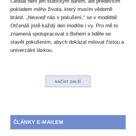
Celibát není jen statickým darem, ale především
pokladem mého života, který musím vědomě
bránit. „Neuveď nás v pokušení,“ se v modlitbě
Otčenáš jistě každý den modlíte i vy. Pro mě to
znamená spolupracovat s Bohem a bděle se
stavět pokušením, abych dokázal milovat čistou a
univerzální láskou.
NAČÍST DALŠÍ
ČLÁNKY E-MAILEM