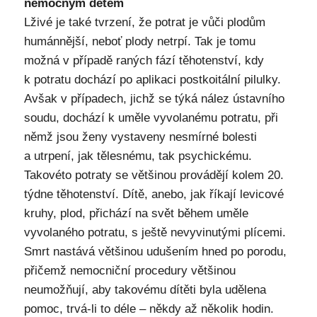
nemocným dětem
Lživé je také tvrzení, že potrat je vůči plodům
humánnější, neboť plody netrpí. Tak je tomu
možná v případě raných fází těhotenství, kdy
k potratu dochází po aplikaci postkoitální pilulky.
Avšak v případech, jichž se týká nález ústavního
soudu, dochází k uměle vyvolanému potratu, při
němž jsou ženy vystaveny nesmírné bolesti
a utrpení, jak tělesnému, tak psychickému.
Takovéto potraty se většinou provádějí kolem 20.
týdne těhotenství. Dítě, anebo, jak říkají levicové
kruhy, plod, přichází na svět během uměle
vyvolaného potratu, s ještě nevyvinutými plícemi.
Smrt nastává většinou udušením hned po porodu,
přičemž nemocniční procedury většinou
neumožňují, aby takovému dítěti byla udělena
pomoc, trvá-li to déle – někdy až několik hodin.