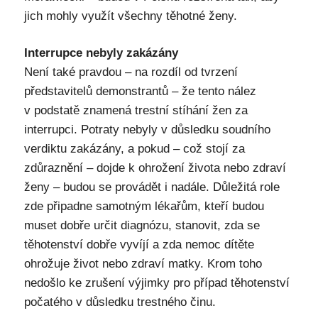
jich mohly využít všechny těhotné ženy.
Interrupce nebyly zakázány
Není také pravdou – na rozdíl od tvrzení
představitelů demonstrantů – že tento nález
v podstatě znamená trestní stíhání žen za
interrupci. Potraty nebyly v důsledku soudního
verdiktu zakázány, a pokud – což stojí za
zdůraznění – dojde k ohrožení života nebo zdraví
ženy – budou se provádět i nadále. Důležitá role
zde připadne samotným lékařům, kteří budou
muset dobře určit diagnózu, stanovit, zda se
těhotenství dobře vyvíjí a zda nemoc dítěte
ohrožuje život nebo zdraví matky. Krom toho
nedošlo ke zrušení výjimky pro případ těhotenství
počatého v důsledku trestného činu.