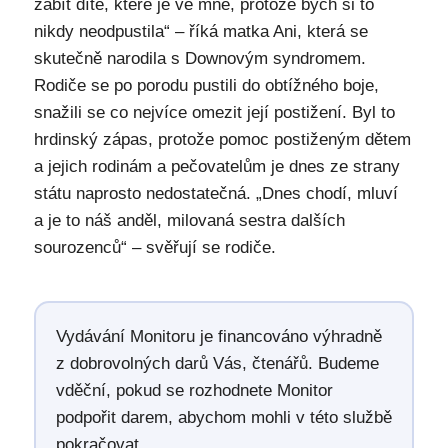
zabít dítě, které je ve mně, protože bych si to
nikdy neodpustila“ – říká matka Ani, která se
skutečně narodila s Downovým syndromem.
Rodiče se po porodu pustili do obtížného boje,
snažili se co nejvíce omezit její postižení. Byl to
hrdinský zápas, protože pomoc postiženým dětem
a jejich rodinám a pečovatelům je dnes ze strany
státu naprosto nedostatečná. „Dnes chodí, mluví
a je to náš anděl, milovaná sestra dalších
sourozenců“ – svěřují se rodiče.
Vydávání Monitoru je financováno výhradně
z dobrovolných darů Vás, čtenářů. Budeme
vděční, pokud se rozhodnete Monitor
podpořit darem, abychom mohli v této službě
pokračovat.