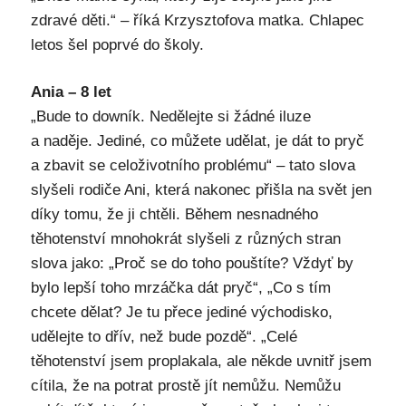
zdravé děti.“ – říká Krzysztofova matka. Chlapec
letos šel poprvé do školy.
Ania – 8 let
„Bude to downík. Nedělejte si žádné iluze
a naděje. Jediné, co můžete udělat, je dát to pryč
a zbavit se celoživotního problému“ – tato slova
slyšeli rodiče Ani, která nakonec přišla na svět jen
díky tomu, že ji chtěli. Během nesnadného
těhotenství mnohokrát slyšeli z různých stran
slova jako: „Proč se do toho pouštíte? Vždyť by
bylo lepší toho mrzáčka dát pryč“, „Co s tím
chcete dělat? Je tu přece jediné východisko,
udělejte to dřív, než bude pozdě“. „Celé
těhotenství jsem proplakala, ale někde uvnitř jsem
cítila, že na potrat prostě jít nemůžu. Nemůžu