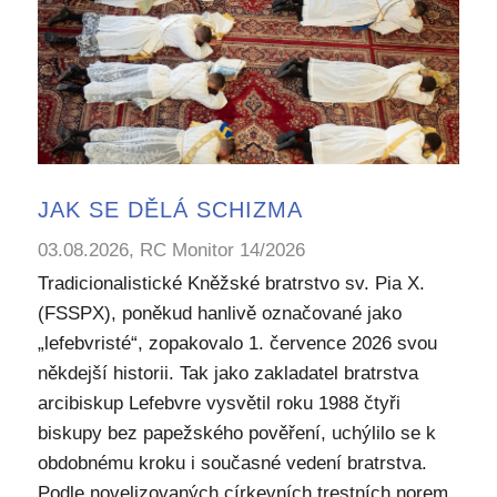
JAK SE DĚLÁ SCHIZMA
03.08.2026, RC Monitor 14/2026
Tradicionalistické Kněžské bratrstvo sv. Pia X.
(FSSPX), poněkud hanlivě označované jako
„lefebvristé“, zopakovalo 1. července 2026 svou
někdejší historii. Tak jako zakladatel bratrstva
arcibiskup Lefebvre vysvětil roku 1988 čtyři
biskupy bez papežského pověření, uchýlilo se k
obdobnému kroku i současné vedení bratrstva.
Podle novelizovaných církevních trestních norem