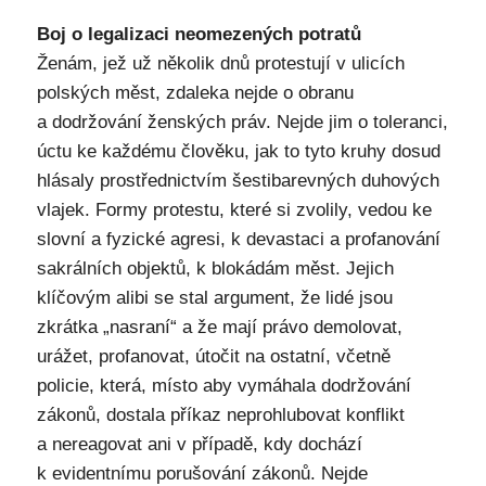
Boj o legalizaci neomezených potratů
Ženám, jež už několik dnů protestují v ulicích
polských měst, zdaleka nejde o obranu
a dodržování ženských práv. Nejde jim o toleranci,
úctu ke každému člověku, jak to tyto kruhy dosud
hlásaly prostřednictvím šestibarevných duhových
vlajek. Formy protestu, které si zvolily, vedou ke
slovní a fyzické agresi, k devastaci a profanování
sakrálních objektů, k blokádám měst. Jejich
klíčovým alibi se stal argument, že lidé jsou
zkrátka „nasraní“ a že mají právo demolovat,
urážet, profanovat, útočit na ostatní, včetně
policie, která, místo aby vymáhala dodržování
zákonů, dostala příkaz neprohlubovat konflikt
a nereagovat ani v případě, kdy dochází
k evidentnímu porušování zákonů. Nejde