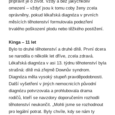
připravit je o život. Vždy a bez jakýchkoliv
omezení – vždyť jsou k tomu coby ženy zcela
oprávněny, pokud lékařská diagnóza v prvních
měsících těhotenství formulovala podezření
trvalého poškození plodu nebo těžkého postižení.
Kinga – 11 let
Bylo to druhé těhotenství a druhé dítě. První dcera
se narodila o několik let dříve, zcela zdravá.
Lékařská diagnóza v asi 13. týdnu těhotenství byla
strašná: dítě má zřejmě Downův syndrom.
Diagnóza měla vysoký stupeň pravděpodobnosti.
Další vyšetření v jiných nemocnicích původní
diagnózu potvrzovala a prohlubovala drama
rodičů, kteří se navzdory doporučením rozhodli
těhotenství neukončit. „Mohli jsme se rozhodnout
pro legální potrat. Byly chvíle, kdy se nám ty