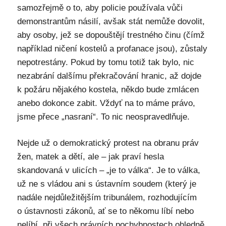
samozřejmě o to, aby policie používala vůči
demonstrantům násilí, avšak stát nemůže dovolit,
aby osoby, jež se dopouštějí trestného činu (čímž
například ničení kostelů a profanace jsou), zůstaly
nepotrestány. Pokud by tomu totiž tak bylo, nic
nezabrání dalšímu překračování hranic, až dojde
k požáru nějakého kostela, někdo bude zmlácen
anebo dokonce zabit. Vždyť na to máme právo,
jsme přece „nasraní“. To nic neospravedlňuje.
Nejde už o demokratický protest na obranu práv
žen, matek a dětí, ale – jak praví hesla
skandovaná v ulicích – „je to válka“. Je to válka,
už ne s vládou ani s ústavním soudem (který je
nadále nejdůležitějším tribunálem, rozhodujícím
o ústavnosti zákonů, ať se to někomu líbí nebo
nelíbí, při všech právních pochybnostech ohledně