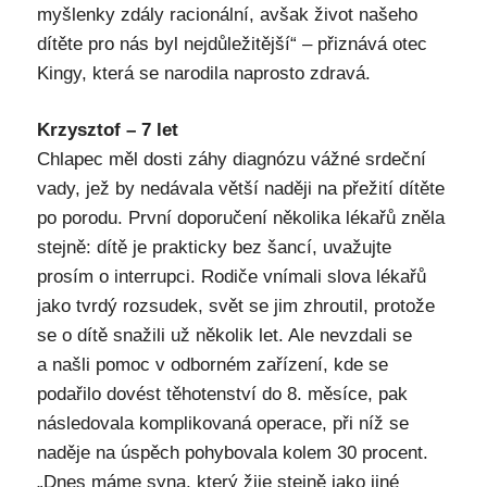
myšlenky zdály racionální, avšak život našeho
dítěte pro nás byl nejdůležitější“ – přiznává otec
Kingy, která se narodila naprosto zdravá.
Krzysztof – 7 let
Chlapec měl dosti záhy diagnózu vážné srdeční
vady, jež by nedávala větší naději na přežití dítěte
po porodu. První doporučení několika lékařů zněla
stejně: dítě je prakticky bez šancí, uvažujte
prosím o interrupci. Rodiče vnímali slova lékařů
jako tvrdý rozsudek, svět se jim zhroutil, protože
se o dítě snažili už několik let. Ale nevzdali se
a našli pomoc v odborném zařízení, kde se
podařilo dovést těhotenství do 8. měsíce, pak
následovala komplikovaná operace, při níž se
naděje na úspěch pohybovala kolem 30 procent.
„Dnes máme syna, který žije stejně jako jiné