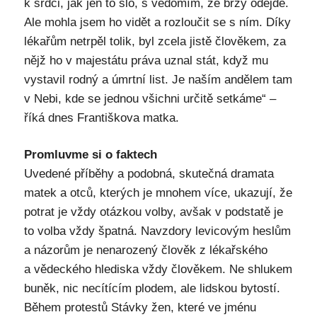
k srdci, jak jen to šlo, s vědomím, že brzy odejde.
Ale mohla jsem ho vidět a rozloučit se s ním. Díky
lékařům netrpěl tolik, byl zcela jistě člověkem, za
nějž ho v majestátu práva uznal stát, když mu
vystavil rodný a úmrtní list. Je naším andělem tam
v Nebi, kde se jednou všichni určitě setkáme“ –
říká dnes Františkova matka.
Promluvme si o faktech
Uvedené příběhy a podobná, skutečná dramata
matek a otců, kterých je mnohem více, ukazují, že
potrat je vždy otázkou volby, avšak v podstatě je
to volba vždy špatná. Navzdory levicovým heslům
a názorům je nenarozený člověk z lékařského
a vědeckého hlediska vždy člověkem. Ne shlukem
buněk, nic necítícím plodem, ale lidskou bytostí.
Během protestů Stávky žen, které ve jménu