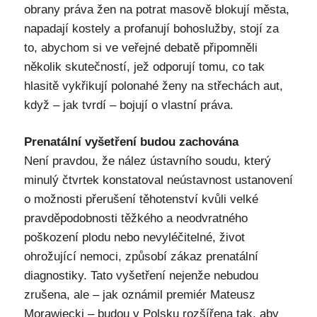
obrany práva žen na potrat masově blokují města,
napadají kostely a profanují bohoslužby, stojí za
to, abychom si ve veřejné debatě připomněli
několik skutečností, jež odporují tomu, co tak
hlasitě vykřikují polonahé ženy na střechách aut,
když – jak tvrdí – bojují o vlastní práva.
Prenatální vyšetření budou zachována
Není pravdou, že nález ústavního soudu, který
minulý čtvrtek konstatoval neústavnost ustanovení
o možnosti přerušení těhotenství kvůli velké
pravděpodobnosti těžkého a neodvratného
poškození plodu nebo nevyléčitelné, život
ohrožující nemoci, způsobí zákaz prenatální
diagnostiky. Tato vyšetření nejenže nebudou
zrušena, ale – jak oznámil premiér Mateusz
Morawiecki – budou v Polsku rozšířena tak, aby