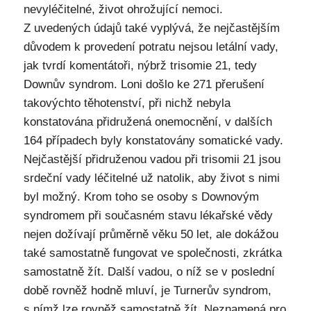
nevyléčitelné, život ohrožující nemoci.
Z uvedených údajů také vyplývá, že nejčastějším
důvodem k provedení potratu nejsou letální vady,
jak tvrdí komentátoři, nýbrž trisomie 21, tedy
Downův syndrom. Loni došlo ke 271 přerušení
takovýchto těhotenství, při nichž nebyla
konstatována přidružená onemocnění, v dalších
164 případech byly konstatovány somatické vady.
Nejčastější přidruženou vadou při trisomii 21 jsou
srdeční vady léčitelné už natolik, aby život s nimi
byl možný. Krom toho se osoby s Downovým
syndromem při současném stavu lékařské vědy
nejen dožívají průměrně věku 50 let, ale dokážou
také samostatně fungovat ve společnosti, zkrátka
samostatně žít. Další vadou, o níž se v poslední
době rovněž hodně mluví, je Turnerův syndrom,
s nímž lze rovněž samostatně žít. Neznamená pro