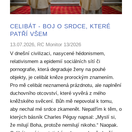
CELIBÁT - BOJ O SRDCE, KTERÉ
PATŘÍ VŠEM
13.07.2026, RC Monitor 13/2026
V dnešní civilizaci, nasycené hédonismem,
relativismem a epidemií sociálních sítí či
pornografie, která degraduje ženy na pouhé
objekty, je celibát kněze prorockým znamením.
Pro mě celibát neznamená prázdnotu, ale naplnění
duchovního otcovství, které vyvěrá z mého
kněžského svěcení. Bůh mě nepovolal k tomu,
aby nechal mé srdce zkamenět. Nepatřím k těm, o
kterých básník Charles Péguy napsal: „Myslí si,
že milují Boha, protože nemilují nikoho.“ Naopak.