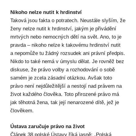
Nikoho nelze nutit k hrdinství
Taková jsou fakta o potratech. Neustále slyším, že
ženy nelze nutit k hrdinství, jakým je přivádění
mrtvých nebo nemocných dětí na svět. Ano, to je
pravda – nikoho nelze k takovému hrdinství nutit
a nepomůže tu žádný rozsudek ani právní předpis.
Nikdo to také nemá v úmyslu dělat. Je rovněž bez
diskuse, že právo volby a rozhodování o sobě
samém je zcela zásadní otázkou. Avšak toto
právo není nejdůležitější a nestojí nad právem na
život každého člověka. Toto přirozené právo má
jak těhotná žena, tak její nenarozené dítě, jež je
člověkem.
Ústava zaručuje právo na život
Článek 38 polské Ústavy říká jasně: „Polská