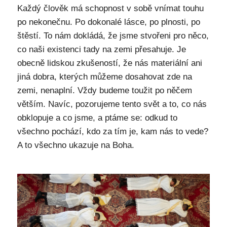
Každý člověk má schopnost v sobě vnímat touhu
po nekonečnu. Po dokonalé lásce, po plnosti, po
štěstí. To nám dokládá, že jsme stvořeni pro něco,
co naši existenci tady na zemi přesahuje. Je
obecně lidskou zkušeností, že nás materiální ani
jiná dobra, kterých můžeme dosahovat zde na
zemi, nenaplní. Vždy budeme toužit po něčem
větším. Navíc, pozorujeme tento svět a to, co nás
obklopuje a co jsme, a ptáme se: odkud to
všechno pochází, kdo za tím je, kam nás to vede?
A to všechno ukazuje na Boha.