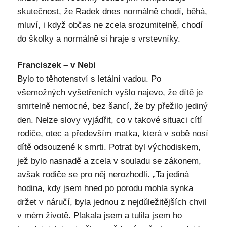
skutečnost, že Radek dnes normálně chodí, běhá,
mluví, i když občas ne zcela srozumitelně, chodí
do školky a normálně si hraje s vrstevníky.
Franciszek – v Nebi
Bylo to těhotenství s letální vadou. Po
všemožných vyšetřeních vyšlo najevo, že dítě je
smrtelně nemocné, bez šancí, že by přežilo jediný
den. Nelze slovy vyjádřit, co v takové situaci cítí
rodiče, otec a především matka, která v sobě nosí
dítě odsouzené k smrti. Potrat byl východiskem,
jež bylo nasnadě a zcela v souladu se zákonem,
avšak rodiče se pro něj nerozhodli. „Ta jediná
hodina, kdy jsem hned po porodu mohla synka
držet v náručí, byla jednou z nejdůležitějších chvil
v mém životě. Plakala jsem a tulila jsem ho