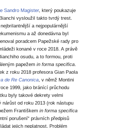
je Sandro Magister
, který poukazuje
ianchi vysloužil takto tvrdý trest.
nejbrilantnější a nejpopulárnější
 ekumenismu a až donedávna byl
jmenoval poradcem Papežské rady pro
mládeži konané v roce 2018. A právě
ianchiho osudu, a to formou, proti
hváleným papežem
in forma specifica
.
nek z roku 2018 profesora Gian Paola
ca de Re Canonica
, v němž Montini
 roce 1999, jako bránící průchodu
tku byly takové dekrety velmi
 nárůst od roku 2013 (rok nástupu
apežem Františkem
in forma specifica
antní porušení“ právních předpisů
ládat jejich neplatnost. Problém