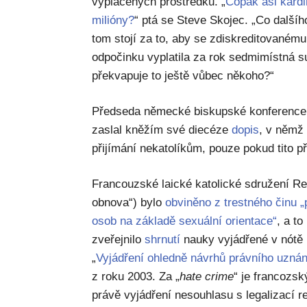
vyplacených prostředků. „
Copak asi kardin
milióny?
“ ptá se Steve Skojec. „Co dalšíh
tom stojí za to, aby se zdiskreditovaném
odpočinku vyplatila za rok sedmimístná s
překvapuje to ještě vůbec někoho?“
Předseda německé biskupské konference,
zaslal kněžím své diecéze
dopis
, v němž
přijímání nekatolíkům, pouze pokud tito p
Francouzské laické katolické sdružení Re
obnova“) bylo
obviněno z trestného činu 
osob na základě sexuální orientace“
, a t
zveřejnilo
shrnutí
nauky vyjádřené v nótě
„
Vyjádření ohledně návrhů právního uzná
z roku 2003. Za „
hate crime
“ je francozs
právě vyjádření nesouhlasu s legalizací r