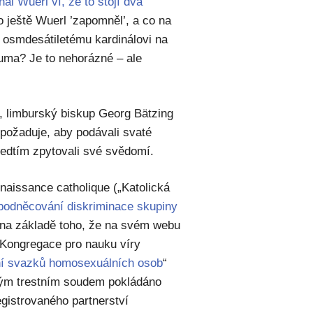
ál Wuerl ví, že to stojí dva
o ještě Wuerl ’zapomněl’, a co na
u osmdesátiletému kardinálovi na
uma? Je to nehorázné – ale
 limburský biskup Georg Bätzing
 požaduje, aby podávali svaté
ředtím zpytovali své svědomí.
naissance catholique („Katolická
„podněcování diskriminace skupiny
o na základě toho, že na svém webu
 Kongregace pro nauku víry
ní svazků homosexuálních osob
“
kým trestním soudem pokládáno
egistrovaného partnerství