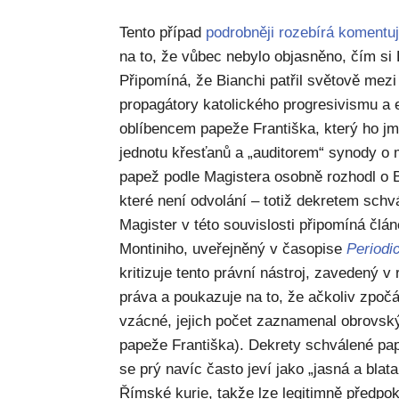
Tento případ
podrobněji rozebírá komentu
na to, že vůbec nebylo objasněno, čím si B
Připomíná, že Bianchi patřil světově mezi 
propagátory katolického progresivismu a
oblíbencem papeže Františka, který ho 
jednotu křesťanů a „auditorem“ synody o 
papež podle Magistera osobně rozhodl o B
které není odvolání – totiž dekretem sc
Magister v této souvislosti připomíná člá
Montiniho, uveřejněný v časopise
Periodi
kritizuje tento právní nástroj, zavedený v
práva a poukazuje na to, že ačkoliv zpočá
vzácné, jejich počet zaznamenal obrovský
papeže Františka). Dekrety schválené p
se prý navíc často jeví jako „jasná a blat
Římské kurie, takže lze legitimně předpok