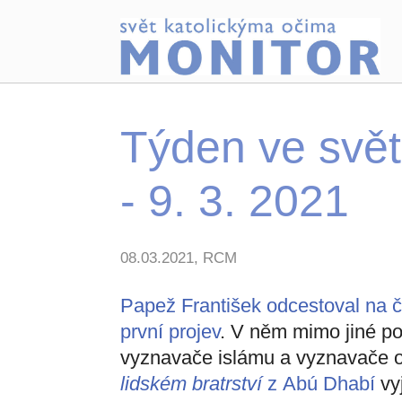
Týden ve svět
- 9. 3. 2021
08.03.2021, RCM
Papež František odcestoval na č
první projev
. V něm mimo jiné poz
vyznavače islámu a vyznavače o
lidském bratrství
z Abú Dhabí
vyj