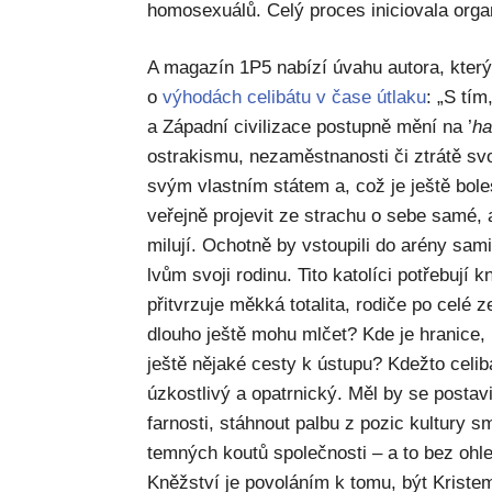
homosexuálů. Celý proces iniciovala orga
A magazín 1P5 nabízí úvahu autora, který 
o
výhodách celibátu v čase útlaku
: „S tím
a Západní civilizace postupně mění na ’
ha
ostrakismu, nezaměstnanosti či ztrátě sv
svým vlastním státem a, což je ještě boles
veřejně projevit ze strachu o sebe samé, a
milují. Ochotně by vstoupili do arény sami
lvům svoji rodinu. Tito katolíci potřebují 
přitvrzuje měkká totalita, rodiče po celé
dlouho ještě mohu mlčet? Kde je hranice,
ještě nějaké cesty k ústupu? Kdežto celib
úzkostlivý a opatrnický. Měl by se postav
farnosti, stáhnout palbu z pozic kultury s
temných koutů společnosti – a to bez ohle
Kněžství je povoláním k tomu, být Kriste