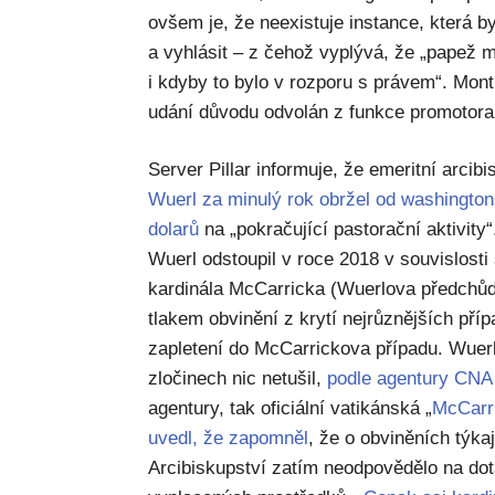
ovšem je, že neexistuje instance, která b
a vyhlásit – z čehož vyplývá, že „papež m
i kdyby to bylo v rozporu s právem“. Mont
udání důvodu odvolán z funkce promotora 
Server Pillar informuje, že emeritní arci
Wuerl za minulý rok obržel od washington
dolarů
na „pokračující pastorační aktivity
Wuerl odstoupil v roce 2018 v souvislos
kardinála McCarricka (Wuerlova předchůd
tlakem obvinění z krytí nejrůznějších pří
zapletení do McCarrickova případu. Wuerl
zločinech nic netušil,
podle agentury CNA
agentury, tak oficiální vatikánská „
McCarr
uvedl, že zapomněl
, že o obviněních týka
Arcibiskupství zatím neodpovědělo na do