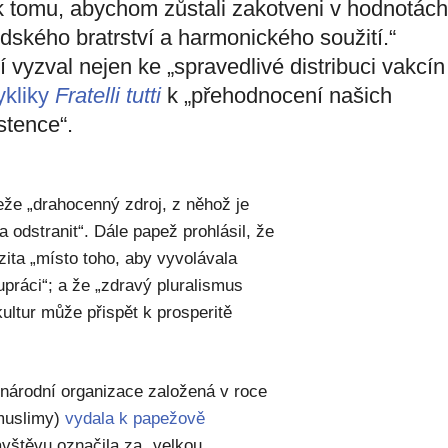
k tomu, abychom zůstali zakotveni v hodnotác
dského bratrství a harmonického soužití.“
 vyzval nejen ke „spravedlivé distribuci vakcín
ykliky
Fratelli tutti
k „přehodnocení našich
stence“.
eže „drahocenný zdroj, z něhož je
a odstranit“. Dále papež prohlásil, že
zita „místo toho, aby vyvolávala
upráci“; a že „zdravý pluralismus
ltur může přispět k prosperitě
národní organizace založená v roce
 muslimy)
vydala k papežově
vštěvu označila za „velkou