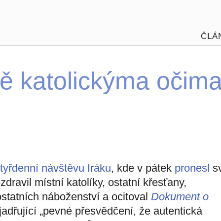
ČLÁ
ě katolickýma očim
tyřdenní návštěvu Iráku
, kde v pátek
pronesl
sv
dravil místní katolíky, ostatní křesťany,
statních náboženství a ocitoval
Dokument o
adřující „pevné přesvědčení, že autentická