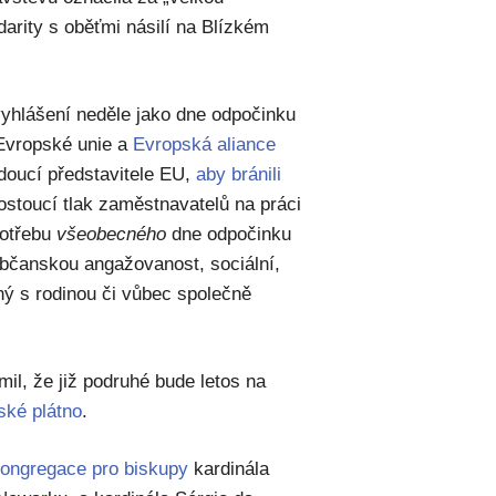
idarity s oběťmi násilí na Blízkém
 vyhlášení neděle jako dne odpočinku
Evropské unie a
Evropská aliance
oucí představitele EU,
aby bránili
rostoucí tlak zaměstnavatelů na práci
potřebu
všeobecného
dne odpočinku
 občanskou angažovanost, sociální,
ný s rodinou či vůbec společně
il, že již podruhé bude letos na
ské plátno
.
Kongregace pro biskupy
kardinála