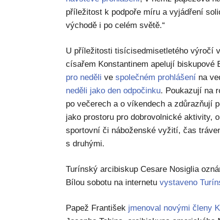
příležitost k podpoře míru a vyjádření sol
východě i po celém světě.“
U příležitosti tisícisedmisetletého výročí
císařem Konstantinem apelují biskupové 
pro neděli
ve
společném prohlášení
na ved
neděli jako den odpočinku
. Poukazují na 
po večerech a o víkendech a zdůrazňují 
jako prostoru pro dobrovolnické aktivity,
sportovní či náboženské vyžití, čas tráve
s druhými.
Turínský arcibiskup Cesare Nosiglia oznám
Bílou sobotu na internetu
vystaveno Turín
Papež František
jmenoval novými členy 