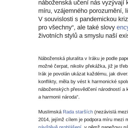
náboženská učení nás vyzývají 
míru, vzájemného porozumění, li
V souvislosti s pandemickou krizí
pro všechny“, ale také slovy
enc
životních stylů a smyslu naší exi
Náboženská pluralita v Iráku je podle pap
možné čerpat, nikoliv překážka, již je třeb
Irák je povolán ukázat každému, jak diver
konflikty, měla by vést k harmonické spol
náboženských přesvědčení národností a ku
a harmonii národa“.
Muslimská
Rada starších
(nezávislá mezi
2014, jejímž cílem je podpora míru mezi
návštěvě prohlášení
, v němž papežovu ná