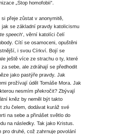
nizace „Stop homofobii“.
si přeje zůstat v anonymitě,
, jak se základní pravdy katolicismu
te speech
‘, věrní katolíci čelí
obody. Cítí se osamoceni, opuštěni
tnější, i svou Církví. Bojí se
le ještě více ze strachu o ty, které
 za sebe, ale zdráhají se předhodit
kněze jako pastýře pravdy. Jak
 zemi prožívají úděl Tomáše Mora. Jak
 kterou nesmím překročit? Zbývají
átní kněz by neměl být takto
it zlu čelem, dodávat kuráž své
mrti na sebe a přinášet světlo do
du na následky. Tak jako Kristus.
m pro druhé, což zahrnuje povolání