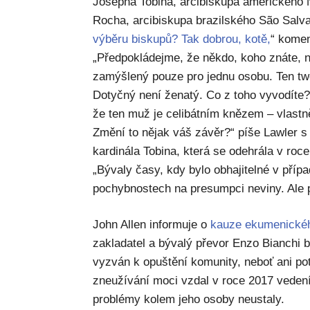
Josepha Tobina, arcibiskupa amerického 
Rocha, arcibiskupa brazilského São Salva
výběru biskupů? Tak dobrou, kotě,
“ komen
„Předpokládejme, že někdo, koho znáte, n
zamýšlený pouze pro jednu osobu. Ten twee
Dotyčný není ženatý. Co z toho vyvodíte?
že ten muž je celibátním knězem – vlastně,
Změní to nějak váš závěr?“ píše Lawler 
kardinála Tobina, která se odehrála v roc
„Bývaly časy, kdy bylo obhajitelné v případ
pochybnostech na presumpci neviny. Ale 
John Allen informuje o
kauze ekumenickéh
zakladatel a bývalý převor Enzo Bianchi b
vyzván k opuštění komunity, neboť ani po
zneužívání moci vzdal v roce 2017 vedení
problémy kolem jeho osoby neustaly.