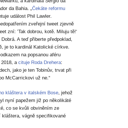
Newarku, a kardinála Sérgio da
dor da Bahia. „
Čekáte reformu
tuje událost Phil Lawler.
edopatřením zveřejní tweet zjevně
t zní: ’Tak dobrou, kotě. Miluju tě!‘
 Dobrá. A teď přiberte předpoklad,
 je to kardinál Katolické církve.
s odkazem na popsanou aféru
e 2018, a
cituje Roda Drehera
:
ech, jako je ten Tobinův, trvat při
po McCarrickovi už ne.“
o kláštera v italském Bose
, jehož
yl nyní papežem již po několikáté
té, co se kvůli obviněním ze
 kláštera, vágně specifikované