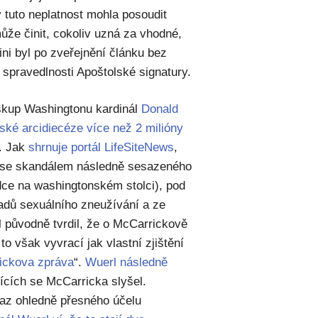
y tuto neplatnost mohla posoudit
ůže činit, cokoliv uzná za vhodné,
ini byl po zveřejnění článku bez
spravedlnosti Apoštolské signatury.
biskup Washingtonu kardinál
Donald
ské arcidiecéze více než 2 milióny
“. Jak
shrnuje portál LifeSiteNews
,
ti se skandálem následně sesazeného
ce na washingtonském stolci), pod
padů sexuálního zneužívání a ze
 původně tvrdil, že o McCarrickově
to však vyvrací jak vlastní zjištění
ickova zpráva
“.
Wuerl následně
jících se McCarricka slyšel.
taz ohledně přesného účelu