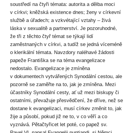
soustředí na čtyři témata: autorita a dělba moci
v církvi; kněžská existence dnes; ženy v církevní
službě a úřadech; a vzkvétající vztahy – živá
láska v sexualitě a partnerství. Je pozoruhodné,
že tři z těchto čtyř témat se týkají lidí
zaměstnaných v církvi, a tudíž se jedná víceméně
o klerikální témata. Navzdory naléhavé žádosti
papeže Františka se na téma evangelizace
nedostalo. Evangelizace je zmíněna
v dokumentech vytvářených Synodální cestou, ale
pozorně se zaměřte na to, jak je zmíněna. Mezi
účastníky Synodální cesty, ať už mezi biskupy či
ostatními, převažuje přesvědčení, že dříve, než se
dostane k evangelizaci, musí církev změnit to, jak
žije a působí, pokud již ne to, v co věří a co
vyznává. Pětačtyřicet let poté, co papež sv.
Pavel VI. napsal Evangelii nuntiandi, si Němci