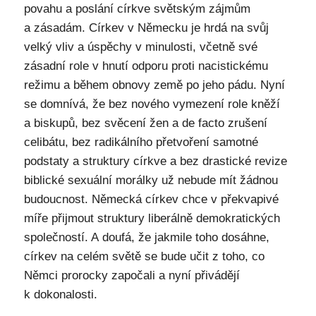
povahu a poslání církve světským zájmům
a zásadám. Církev v Německu je hrdá na svůj
velký vliv a úspěchy v minulosti, včetně své
zásadní role v hnutí odporu proti nacistickému
režimu a během obnovy země po jeho pádu. Nyní
se domnívá, že bez nového vymezení role kněží
a biskupů, bez svěcení žen a de facto zrušení
celibátu, bez radikálního přetvoření samotné
podstaty a struktury církve a bez drastické revize
biblické sexuální morálky už nebude mít žádnou
budoucnost. Německá církev chce v překvapivé
míře přijmout struktury liberálně demokratických
společností. A doufá, že jakmile toho dosáhne,
církev na celém světě se bude učit z toho, co
Němci prorocky započali a nyní přivádějí
k dokonalosti.