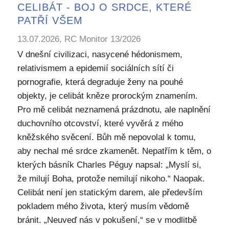
CELIBÁT - BOJ O SRDCE, KTERÉ
PATŘÍ VŠEM
13.07.2026, RC Monitor 13/2026
V dnešní civilizaci, nasycené hédonismem,
relativismem a epidemií sociálních sítí či
pornografie, která degraduje ženy na pouhé
objekty, je celibát kněze prorockým znamením.
Pro mě celibát neznamená prázdnotu, ale naplnění
duchovního otcovství, které vyvěrá z mého
kněžského svěcení. Bůh mě nepovolal k tomu,
aby nechal mé srdce zkamenět. Nepatřím k těm, o
kterých básník Charles Péguy napsal: „Myslí si,
že milují Boha, protože nemilují nikoho.“ Naopak.
Celibát není jen statickým darem, ale především
pokladem mého života, který musím vědomě
bránit. „Neuveď nás v pokušení,“ se v modlitbě