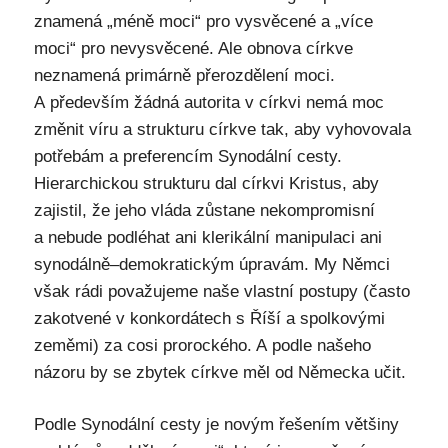
znamená „méně moci“ pro vysvěcené a „více
moci“ pro nevysvěcené. Ale obnova církve
neznamená primárně přerozdělení moci.
A především žádná autorita v církvi nemá moc
změnit víru a strukturu církve tak, aby vyhovovala
potřebám a preferencím Synodální cesty.
Hierarchickou strukturu dal církvi Kristus, aby
zajistil, že jeho vláda zůstane nekompromisní
a nebude podléhat ani klerikální manipulaci ani
synodálně–demokratickým úpravám. My Němci
však rádi považujeme naše vlastní postupy (často
zakotvené v konkordátech s Říší a spolkovými
zeměmi) za cosi prorockého. A podle našeho
názoru by se zbytek církve měl od Německa učit.
Podle Synodální cesty je novým řešením většiny