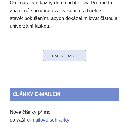
Otčenáš jistě každý den modlíte i vy. Pro mě to
znamená spolupracovat s Bohem a bděle se
stavět pokušením, abych dokázal milovat čistou a
univerzální láskou.
NAČÍST DALŠÍ
ČLÁNKY E-MAILEM
Nové články přímo
do vaší
e-mailové schránky