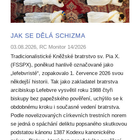
JAK SE DĚLÁ SCHIZMA
03.08.2026, RC Monitor 14/2026
Tradicionalistické Kněžské bratrstvo sv. Pia X.
(FSSPX), poněkud hanlivě označované jako
„lefebvristé“, zopakovalo 1. července 2026 svou
někdejší historii. Tak jako zakladatel bratrstva
arcibiskup Lefebvre vysvětil roku 1988 čtyři
biskupy bez papežského pověření, uchýlilo se k
obdobnému kroku i současné vedení bratrstva.
Podle novelizovaných církevních trestních norem
se jedná o spáchání deliktu popsaného skutkovou
podstatou kánonu 1387 Kodexu kanonického