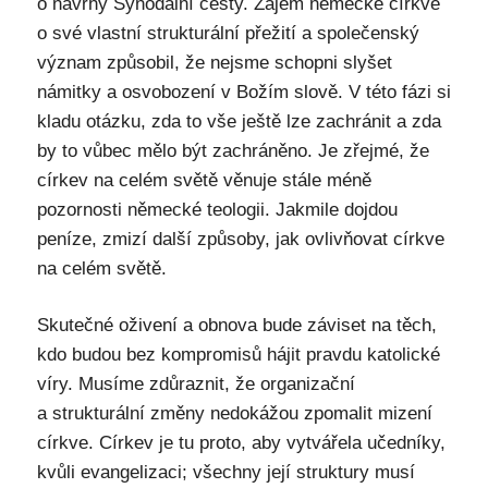
o návrhy Synodální cesty. Zájem německé církve
o své vlastní strukturální přežití a společenský
význam způsobil, že nejsme schopni slyšet
námitky a osvobození v Božím slově. V této fázi si
kladu otázku, zda to vše ještě lze zachránit a zda
by to vůbec mělo být zachráněno. Je zřejmé, že
církev na celém světě věnuje stále méně
pozornosti německé teologii. Jakmile dojdou
peníze, zmizí další způsoby, jak ovlivňovat církve
na celém světě.
Skutečné oživení a obnova bude záviset na těch,
kdo budou bez kompromisů hájit pravdu katolické
víry. Musíme zdůraznit, že organizační
a strukturální změny nedokážou zpomalit mizení
církve. Církev je tu proto, aby vytvářela učedníky,
kvůli evangelizaci; všechny její struktury musí