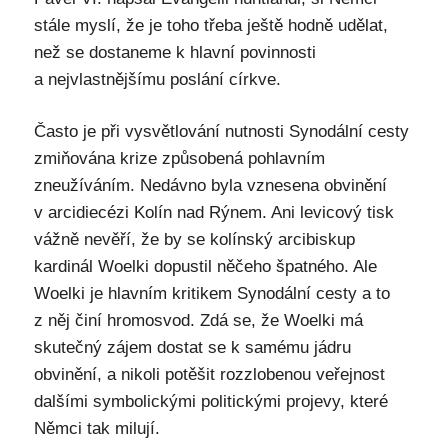
stále myslí, že je toho třeba ještě hodně udělat,
než se dostaneme k hlavní povinnosti
a nejvlastnějšímu poslání církve.
Často je při vysvětlování nutnosti Synodální cesty
zmiňována krize způsobená pohlavním
zneužíváním. Nedávno byla vznesena obvinění
v arcidiecézi Kolín nad Rýnem. Ani levicový tisk
vážně nevěří, že by se kolínský arcibiskup
kardinál Woelki dopustil něčeho špatného. Ale
Woelki je hlavním kritikem Synodální cesty a to
z něj činí hromosvod. Zdá se, že Woelki má
skutečný zájem dostat se k samému jádru
obvinění, a nikoli potěšit rozzlobenou veřejnost
dalšími symbolickými politickými projevy, které
Němci tak milují.