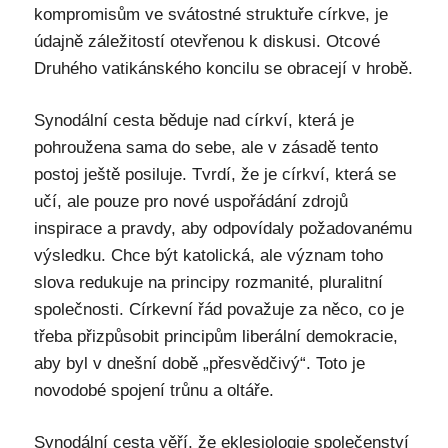
kompromisům ve svátostné struktuře církve, je
údajně záležitostí otevřenou k diskusi. Otcové
Druhého vatikánského koncilu se obracejí v hrobě.
Synodální cesta běduje nad církví, která je
pohroužena sama do sebe, ale v zásadě tento
postoj ještě posiluje. Tvrdí, že je církví, která se
učí, ale pouze pro nové uspořádání zdrojů
inspirace a pravdy, aby odpovídaly požadovanému
výsledku. Chce být katolická, ale význam toho
slova redukuje na principy rozmanité, pluralitní
společnosti. Církevní řád považuje za něco, co je
třeba přizpůsobit principům liberální demokracie,
aby byl v dnešní době „přesvědčivý“. Toto je
novodobé spojení trůnu a oltáře.
Synodální cesta věří, že eklesiologie společenství