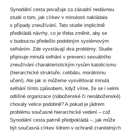
Synodální cesta považuje za zásadní nedávnou
studii o tom, jak církev v minulosti nakládala
s případy zneužívání. Tato studie implicitně
předkládá návrhy, co je třeba změnit, aby se
v budoucnu předešlo podobným systémovým
selháním. Zde vyvstávají dva problémy. Studie
připisuje minulá selhání v prevenci sexuálního
zneužívání charakteristickým rysům katolicismu
(hierarchické struktuře, celibátu, morálnímu
učení). Ale jak si můžeme vysvětlovat minulá
selhání tímto způsobem, když víme, že se i velmi
odlišné organizace (náboženské či nenáboženské)
chovaly velice podobně? A pokud je jádrem
problému současné hierarchické vedení – což
Synodální cesta patrně předpokládá –, jak může
být současná církev lídrem v ochraně zranitelných