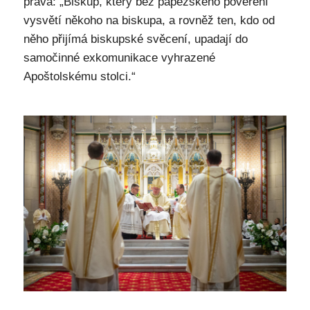
práva: „Biskup, který bez papežského pověření
vysvětí někoho na biskupa, a rovněž ten, kdo od
něho přijímá biskupské svěcení, upadají do
samočinné exkomunikace vyhrazené
Apoštolskému stolci.“