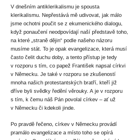
V dnešním antiklerikalismu je spousta
klerikalismu. Nepřestává mě udivovat, jak málo
jsme ochotni poučit se z ekumenického dialogu,
když ponaučení neodpovídají naší představě toho,
na které „straně dějin“ podle našeho názoru
musíme stát. To je opak evangelizace, která musí
často čelit duchu doby, a tento přístup je tedy
v rozporu s tím, co papež František napsal církvi
v Německu. Je také v rozporu se zkušeností
mnoha našich protestantských bratří, kteří již
dříve byli svědky ředění věrouky. A je v rozporu
s tím, k čemu náš Pán povolal církev – ať už
v Německu či kdekoli jinde.
Po pravdě řečeno, církev v Německu provádí
pramálo evangelizace a místo toho se opírá