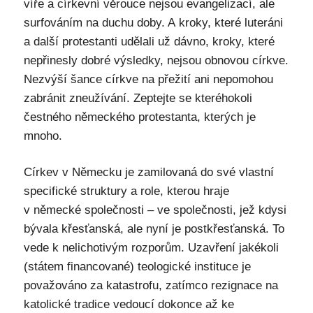
víře a církevní věrouce nejsou evangelizací, ale
surfováním na duchu doby. A kroky, které luteráni
a další protestanti udělali už dávno, kroky, které
nepřinesly dobré výsledky, nejsou obnovou církve.
Nezvýší šance církve na přežití ani nepomohou
zabránit zneužívání. Zeptejte se kteréhokoli
čestného německého protestanta, kterých je
mnoho.
Církev v Německu je zamilovaná do své vlastní
specifické struktury a role, kterou hraje
v německé společnosti – ve společnosti, jež kdysi
bývala křesťanská, ale nyní je postkřesťanská. To
vede k nelichotivým rozporům. Uzavření jakékoli
(státem financované) teologické instituce je
považováno za katastrofu, zatímco rezignace na
katolické tradice vedoucí dokonce až ke