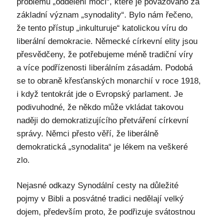
problémů „oddělení moci“, které je považováno za
základní význam „synodality“. Bylo nám řečeno,
že tento přístup „inkulturuje“ katolickou víru do
liberální demokracie. Německé církevní elity jsou
přesvědčeny, že potřebujeme méně tradiční víry
a více podřízenosti liberálním zásadám. Podobá
se to obraně křesťanských monarchií v roce 1918,
i když tentokrát jde o Evropský parlament. Je
podivuhodné, že někdo může vkládat takovou
naději do demokratizujícího přetváření církevní
správy. Němci přesto věří, že liberálně
demokratická „synodalita“ je lékem na veškeré
zlo.
Nejasné odkazy Synodální cesty na důležité
pojmy v Bibli a posvátné tradici nedělají velký
dojem, především proto, že podřizuje svátostnou