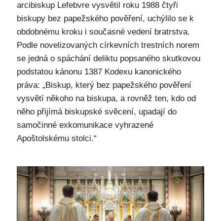
arcibiskup Lefebvre vysvětil roku 1988 čtyři
biskupy bez papežského pověření, uchýlilo se k
obdobnému kroku i současné vedení bratrstva.
Podle novelizovaných církevních trestních norem
se jedná o spáchání deliktu popsaného skutkovou
podstatou kánonu 1387 Kodexu kanonického
práva: „Biskup, který bez papežského pověření
vysvětí někoho na biskupa, a rovněž ten, kdo od
něho přijímá biskupské svěcení, upadají do
samočinné exkomunikace vyhrazené
Apoštolskému stolci.“