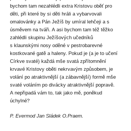
bychom tam nezahlédli extra Kristovu oběť pro
děti, při které by si děti hráli a vybarvovali
omalovánky a Pán Ježíš by umíral lehčeji a s
úsměvem na tváři. A asi bychom tam též těžko
zahlédli skupinu Ježíšových učedníků
s klaunskými nosy oděné v pestrobarevné
kostkované gatě a haleny. Pokud je (a je to učení
Církve svaté) každá mše svatá zpřítomnění
krvavé Kristovy oběti nekrvavým způsobem, je
volání po atraktivnější (a zábavnější) formě mše
svaté voláním po divácky atraktivnější popravě.
A nepřipadá vám to, tak jako mě, poněkud
úchylné?
P. Evermod Jan Sládek O.Praem.