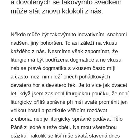
a dovolených se takovýmto svědkem
může stát znovu kdokoli z nás.
Někdo může být takovýmito inovativními snahami
nadšen, jiný pohoršen. To asi záleží na vkusu
každého z nás. Nesmíme však zapomínat, že
liturgie má být podřízena dogmatice a ne vkusu,
neb se právě dogmatika s vkusem často míjí
a často mezi nimi leží oněch pohádkových
devatero hor a devatero řek. Je to více jak dvacet
let, když jsem zaslechl liturgickou poučku, že není
liturgicky příliš správné při mši svaté proměnit jen
velkou hostii a partikule věřícím rozdávat
z ciboria, neb je liturgicky správné podávat Tělo
Páně z jedné a téže oběti. Na mou všetečnou
otázku, nakolik se liší mše svatá slavená dnes