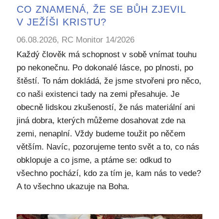
CO ZNAMENÁ, ŽE SE BŮH ZJEVIL
V JEŽÍŠI KRISTU?
06.08.2026, RC Monitor 14/2026
Každý člověk má schopnost v sobě vnímat touhu
po nekonečnu. Po dokonalé lásce, po plnosti, po
štěstí. To nám dokládá, že jsme stvořeni pro něco,
co naši existenci tady na zemi přesahuje. Je
obecně lidskou zkušeností, že nás materiální ani
jiná dobra, kterých můžeme dosahovat zde na
zemi, nenaplní. Vždy budeme toužit po něčem
větším. Navíc, pozorujeme tento svět a to, co nás
obklopuje a co jsme, a ptáme se: odkud to
všechno pochází, kdo za tím je, kam nás to vede?
A to všechno ukazuje na Boha.