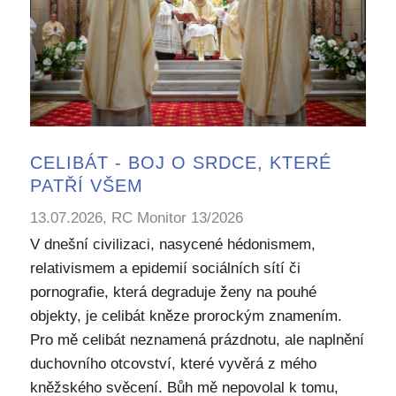
CELIBÁT - BOJ O SRDCE, KTERÉ
PATŘÍ VŠEM
13.07.2026, RC Monitor 13/2026
V dnešní civilizaci, nasycené hédonismem,
relativismem a epidemií sociálních sítí či
pornografie, která degraduje ženy na pouhé
objekty, je celibát kněze prorockým znamením.
Pro mě celibát neznamená prázdnotu, ale naplnění
duchovního otcovství, které vyvěrá z mého
kněžského svěcení. Bůh mě nepovolal k tomu,