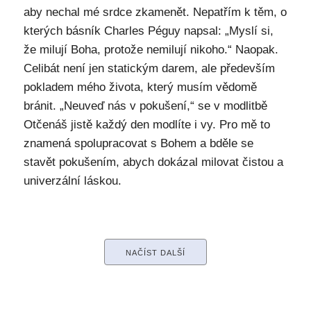
aby nechal mé srdce zkamenět. Nepatřím k těm, o
kterých básník Charles Péguy napsal: „Myslí si,
že milují Boha, protože nemilují nikoho.“ Naopak.
Celibát není jen statickým darem, ale především
pokladem mého života, který musím vědomě
bránit. „Neuveď nás v pokušení,“ se v modlitbě
Otčenáš jistě každý den modlíte i vy. Pro mě to
znamená spolupracovat s Bohem a bděle se
stavět pokušením, abych dokázal milovat čistou a
univerzální láskou.
NAČÍST DALŠÍ