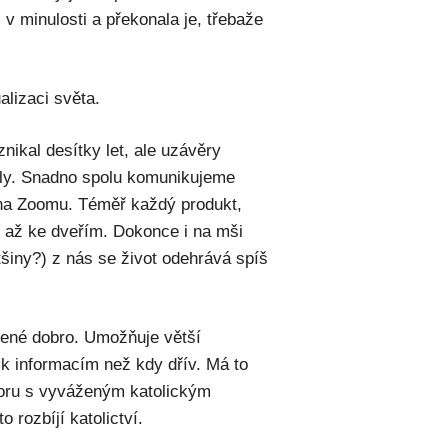
v minulosti a překonala je, třebaže
alizaci světa.
znikal desítky let, ale uzávěry
ily. Snadno spolu komunikujeme
 na Zoomu. Téměř každý produkt,
 až ke dveřím. Dokonce i na mši
šiny?) z nás se život odehrává spíš
ožené dobro. Umožňuje větší
p k informacím než kdy dřív. Má to
poru s vyváženým katolickým
o rozbíjí katolictví.