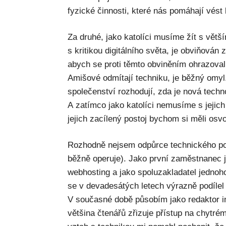
fyzické činnosti, které nás pomáhají vést
Za druhé, jako katolíci musíme žít s větš
s kritikou digitálního světa, je obviňová
abych se proti těmto obviněním ohrazoval
Amišové odmítají techniku, je běžný omyl.
společenství rozhodují, zda je nová tech
A zatímco jako katolíci nemusíme s jejic
jejich zacílený postoj bychom si měli osvoj
Rozhodně nejsem odpůrce technického po
běžně operuje). Jako první zaměstnanec j
webhosting a jako spoluzakladatel jednoh
se v devadesátých letech výrazně podílel
V současné době působím jako redaktor i
většina čtenářů zřizuje přístup na chytré