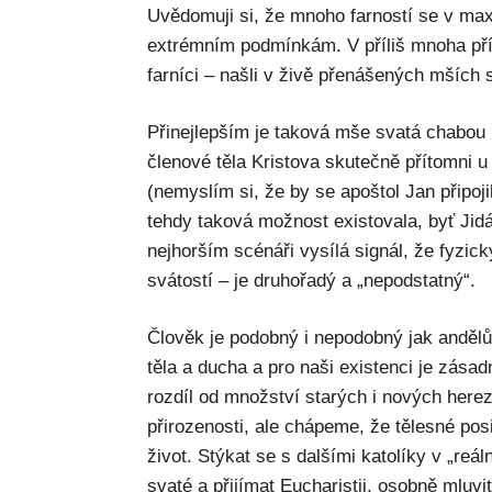
Uvědomuji si, že mnoho farností se v ma
extrémním podmínkám. V příliš mnoha pří
farníci – našli v živě přenášených mších s
Přinejlepším je taková mše svatá chabou
členové těla Kristova skutečně přítomni u
(nemyslím si, že by se apoštol Jan připoji
tehdy taková možnost existovala, byť Jidá
nejhorším scénáři vysílá signál, že fyzic
svátostí – je druhořadý a „nepodstatný“.
Člověk je podobný i nepodobný jak andělů
těla a ducha a pro naši existenci je zása
rozdíl od množství starých i nových here
přirozenosti, ale chápeme, že tělesné pos
život. Stýkat se s dalšími katolíky v „reá
svaté a přijímat Eucharistii, osobně mluvi