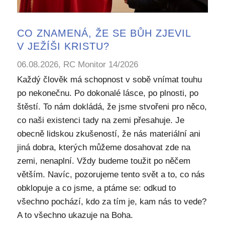
CO ZNAMENÁ, ŽE SE BŮH ZJEVIL
V JEŽÍŠI KRISTU?
06.08.2026, RC Monitor 14/2026
Každý člověk má schopnost v sobě vnímat touhu
po nekonečnu. Po dokonalé lásce, po plnosti, po
štěstí. To nám dokládá, že jsme stvořeni pro něco,
co naši existenci tady na zemi přesahuje. Je
obecně lidskou zkušeností, že nás materiální ani
jiná dobra, kterých můžeme dosahovat zde na
zemi, nenaplní. Vždy budeme toužit po něčem
větším. Navíc, pozorujeme tento svět a to, co nás
obklopuje a co jsme, a ptáme se: odkud to
všechno pochází, kdo za tím je, kam nás to vede?
A to všechno ukazuje na Boha.