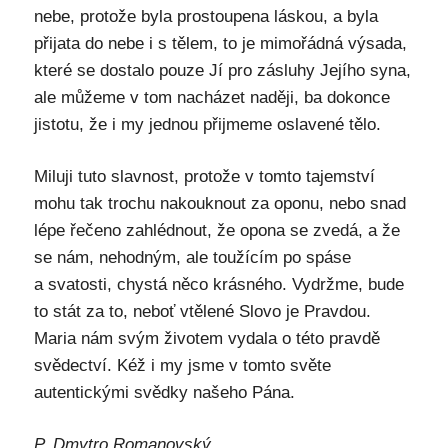
nebe, protože byla prostoupena láskou, a byla
přijata do nebe i s tělem, to je mimořádná výsada,
které se dostalo pouze Jí pro zásluhy Jejího syna,
ale můžeme v tom nacházet naději, ba dokonce
jistotu, že i my jednou přijmeme oslavené tělo.
Miluji tuto slavnost, protože v tomto tajemství
mohu tak trochu nakouknout za oponu, nebo snad
lépe řečeno zahlédnout, že opona se zvedá, a že
se nám, nehodným, ale toužícím po spáse
a svatosti, chystá něco krásného. Vydržme, bude
to stát za to, neboť vtělené Slovo je Pravdou.
Maria nám svým životem vydala o této pravdě
svědectví. Kéž i my jsme v tomto světe
autentickými svědky našeho Pána.
P. Dmytro Romanovský