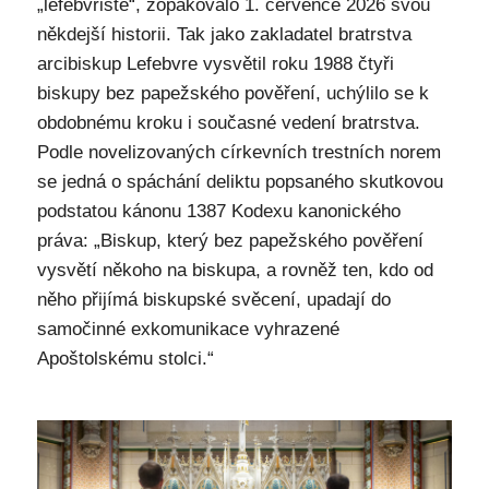
„lefebvristé“, zopakovalo 1. července 2026 svou
někdejší historii. Tak jako zakladatel bratrstva
arcibiskup Lefebvre vysvětil roku 1988 čtyři
biskupy bez papežského pověření, uchýlilo se k
obdobnému kroku i současné vedení bratrstva.
Podle novelizovaných církevních trestních norem
se jedná o spáchání deliktu popsaného skutkovou
podstatou kánonu 1387 Kodexu kanonického
práva: „Biskup, který bez papežského pověření
vysvětí někoho na biskupa, a rovněž ten, kdo od
něho přijímá biskupské svěcení, upadají do
samočinné exkomunikace vyhrazené
Apoštolskému stolci.“