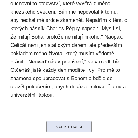
duchovního otcovství, které vyvěrá z mého
kněžského svěcení. Bůh mě nepovolal k tomu,
aby nechal mé srdce zkamenět. Nepatřím k těm, o
kterých básník Charles Péguy napsal: „Myslí si,
že milují Boha, protože nemilují nikoho.“ Naopak.
Celibát není jen statickým darem, ale především
pokladem mého života, který musím vědomě
bránit. „Neuveď nás v pokušení,“ se v modlitbě
Otčenáš jistě každý den modlíte i vy. Pro mě to
znamená spolupracovat s Bohem a bděle se
stavět pokušením, abych dokázal milovat čistou a
univerzální láskou.
NAČÍST DALŠÍ