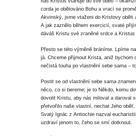
nás Kristus vtahuje do své oběti – okamž
corda je obětováno Bohu a vrací se prom
Akvinský, jsme vtaženi do Kristovy oběti
A jak zaznělo během exercicií, svaté při
dáváš Kristu své zraněné srdce a Kristus 
Přesto se této výměně bráníme. Lpíme na
já. Chceme přijmout Krista, aniž bychom dov
nečistá touha po vlastnění sebe sama – to
Postit se od vlastnění sebe sama znamená
něco, co si bereme; je to Někdo, komu do
dovolit Kristu, aby nás miloval a daroval
přetvořilo naše vlastní, nechat Jeho oběť
Svatý Ignác z Antiochie nazval eucharistii
uzdraví jenom to, čeho se smí dotknout.