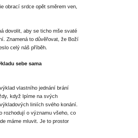
gie obrací srdce opět směrem ven,
 dovolit, aby se ticho mše svaté
ní. Znamená to důvěřovat, že Boží
eslo celý náš příběh.
výkladu sebe sama
výklad vlastního jednání brání
vždy, když lpíme na svých
 výkladových liniích svého konání.
do rozhodují o významu všeho, co
 kde máme mluvit. Je to prostor