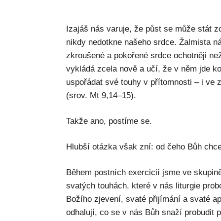
Izajáš nás varuje, že půst se může stát
nikdy nedotkne našeho srdce. Žalmista n
zkroušené a pokořené srdce ochotněji než 
vykládá zcela nově a učí, že v něm jde k
uspořádat své touhy v přítomnosti – i ve 
(srov. Mt 9,14–15).
Takže ano, postíme se.
Hlubší otázka však zní: od čeho Bůh chce
Během postních exercicií jsme ve skupině 
svatých touhách, které v nás liturgie probo
Božího zjevení, svaté přijímání a svaté a
odhalují, co se v nás Bůh snaží probudit