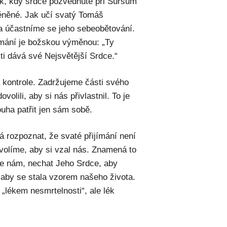
ik, kdy srdce pozvednuté při Sursum
ěněné. Jak učí svatý Tomáš
 a účastníme se jeho sebeobětování.
jímání je božskou výměnou: „Ty
ti dává své Nejsvětější Srdce.“
 kontrole. Zadržujeme části svého
olili, aby si nás přivlastnil. To je
uha patřit jen sám sobě.
 rozpoznat, že svaté přijímání není
volíme, aby si vzal nás. Znamená to
 se nám, nechat Jeho Srdce, aby
, aby se stala vzorem našeho života.
 „lékem nesmrtelnosti“, ale lék