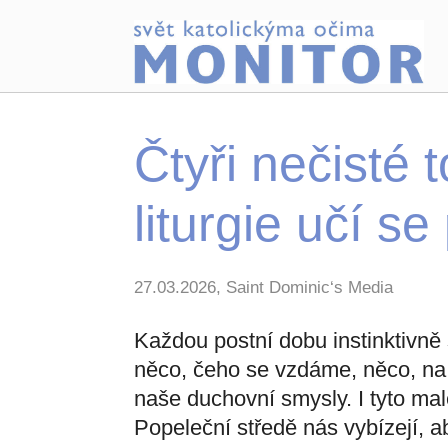
Čtyři nečisté 
liturgie učí se 
27.03.2026, Saint Dominic‘s Media
Každou postní dobu instinktivn
něco, čeho se vzdáme, něco, na 
naše duchovní smysly. I tyto malé
Popeleční středě nás vybízejí, 