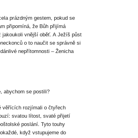
 zcela prázdným gestem, pokud se
ám připomíná, že Bůh přijímá
jakoukoli vnější oběť. A Ježíš půst
oneckonců o to naučit se správně si
zdánlivé nepřítomnosti – Ženicha
, abychom se postili?
věřících rozjímali o čtyřech
uzí: svatou lítost, svaté přijetí
poštolské poslání. Tyto touhy
 pokaždé, když vstupujeme do