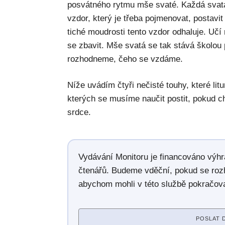
posvátného rytmu mše svaté. Každá svatá 
vzdor, který je třeba pojmenovat, postavit
tiché moudrosti tento vzdor odhaluje. Učí 
se zbavit. Mše svatá se tak stává školou
rozhodneme, čeho se vzdáme.
Níže uvádím čtyři nečisté touhy, které lit
kterých se musíme naučit postit, pokud c
srdce.
Vydávání Monitoru je financováno výh
čtenářů. Budeme vděční, pokud se roz
abychom mohli v této službě pokračova
POSLAT 