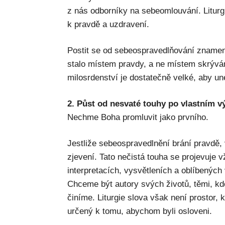
z nás odborníky na sebeomlouvání. Litur
k pravdě a uzdravení.
Postit se od sebeospravedlňování znamená
stalo místem pravdy, a ne místem skrývá
milosrdenství je dostatečně velké, aby un
2. Půst od nesvaté touhy po vlastním 
Nechme Boha promluvit jako prvního.
Jestliže sebeospravedlnění brání pravdě, 
zjevení. Tato nečistá touha se projevuje 
interpretacích, vysvětleních a oblíbených
Chceme být autory svých životů, těmi, k
činíme. Liturgie slova však není prostor,
určený k tomu, abychom byli osloveni.