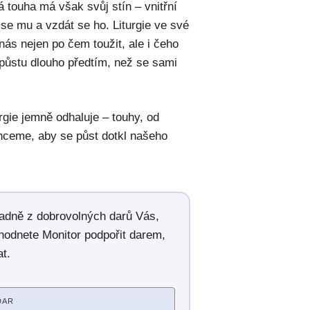
touha má však svůj stín – vnitřní
 se mu a vzdát se ho. Liturgie ve své
nás nejen po čem toužit, ale i čeho
 půstu dlouho předtím, než se sami
urgie jemně odhaluje – touhy, od
hceme, aby se půst dotkl našeho
radně z dobrovolných darů Vás,
hodnete Monitor podpořit darem,
t.
DAR