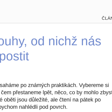
ČLÁ
touhy, od nichž nás
postit
ě saháme po známých praktikách. Vybereme si
čem přestaneme lpět, něco, co by mohlo zbyst
 oběti jsou důležité, ale čtení na pátek po
abychom nahlédli pod povrch.