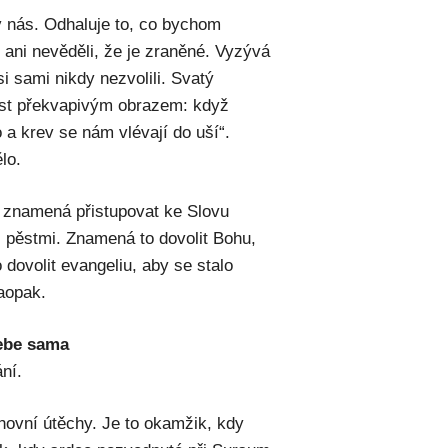
 nás. Odhaluje to, co bychom
e ani nevěděli, že je zraněné. Vyzývá
 sami nikdy nezvolili. Svatý
ost překvapivým obrazem: když
 a krev se nám vlévají do uší“.
ělo.
a znamená přistupovat ke Slovu
i pěstmi. Znamená to dovolit Bohu,
dovolit evangeliu, aby se stalo
naopak.
sebe sama
ní.
hovní útěchy. Je to okamžik, kdy