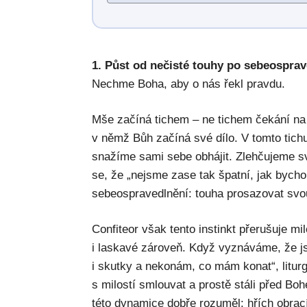
1. Půst od nečisté touhy po sebeosprav
Nechme Boha, aby o nás řekl pravdu.
Mše začíná tichem – ne tichem čekání na 
v němž Bůh začíná své dílo. V tomto tichu
snažíme sami sebe obhájit. Zlehčujeme s
se, že „nejsme zase tak špatní, jak bycho
sebeospravedlnění: touha prosazovat svou
Confiteor však tento instinkt přerušuje mi
i laskavé zároveň. Když vyznáváme, že js
i skutky a nekonám, co mám konat“, litur
s milostí smlouvat a prostě stáli před Bo
této dynamice dobře rozuměl: hřích obrac