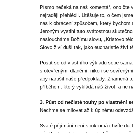
Písmo nečeká na náš komentář, ono čte v
nejraději přehlédli. Utěšuje to, o čem jsm
nás k obrácení způsobem, který bychom si
Jeroným vystihl tuto svátostnou skutečn
nasloucháme Božímu slovu, „Kristovo tělo
Slovo živí duši tak, jako eucharistie živí t
Postit se od vlastního výkladu sebe sam
s otevřenými dlaněmi, nikoli se sevřeným
aby narušil naše předpoklady. Znamená to 
příběhem, který vykládá náš život, a ne 
3. Půst od nečisté touhy po vlastnění 
Nechme se milovat až k úplnému odevzdá
Svaté přijímání není soukromá chvíle duc