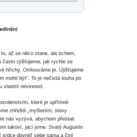
edlnění
to, až se něco stane, ale tichem,
 často zjišťujeme, jak rychle se
vé hříchy. Omlouváme je. Ujišťujeme
m mohli být“. To je nečistá touha po
 vlastní nevinnost.
losrdenstvím, které je upřímné
me zhřešili „myšlením, slovy
gie nás vyzývá, abychom přestali
hem takoví, jací jsme. Svatý Augustin
í srdce dovnitř sebe sama a činí