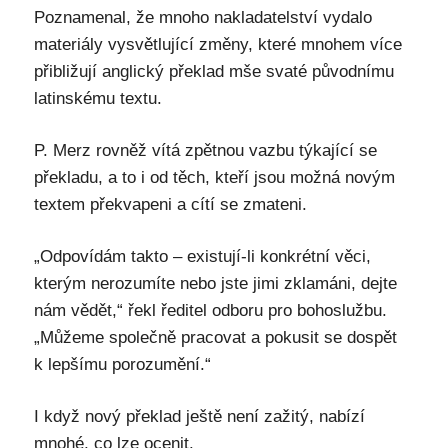
Poznamenal, že mnoho nakladatelství vydalo
materiály vysvětlující změny, které mnohem více
přibližují anglický překlad mše svaté původnímu
latinskému textu.
P. Merz rovněž vítá zpětnou vazbu týkající se
překladu, a to i od těch, kteří jsou možná novým
textem překvapeni a cítí se zmateni.
„Odpovídám takto – existují-li konkrétní věci,
kterým nerozumíte nebo jste jimi zklamáni, dejte
nám vědět,“ řekl ředitel odboru pro bohoslužbu.
„Můžeme společně pracovat a pokusit se dospět
k lepšímu porozumění.“
I když nový překlad ještě není zažitý, nabízí
mnohé, co lze ocenit.