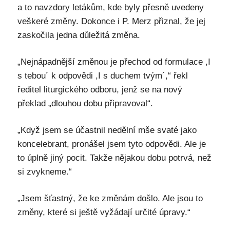
a to navzdory letákům, kde byly přesně uvedeny
veškeré změny. Dokonce i P. Merz přiznal, že jej
zaskočila jedna důležitá změna.
„Nejnápadnější změnou je přechod od formulace ,I
s tebou´ k odpovědi ,I s duchem tvým´,“ řekl
ředitel liturgického odboru, jenž se na nový
překlad „dlouhou dobu připravoval“.
„Když jsem se účastnil nedělní mše svaté jako
koncelebrant, pronášel jsem tyto odpovědi. Ale je
to úplně jiný pocit. Takže nějakou dobu potrvá, než
si zvykneme.“
„Jsem šťastný, že ke změnám došlo. Ale jsou to
změny, které si ještě vyžádají určité úpravy.“