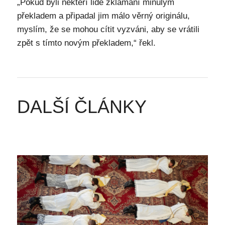
„Pokud byli někteří lidé zklamaní minulým
překladem a připadal jim málo věrný originálu,
myslím, že se mohou cítit vyzváni, aby se vrátili
zpět s tímto novým překladem,“ řekl.
DALŠÍ ČLÁNKY