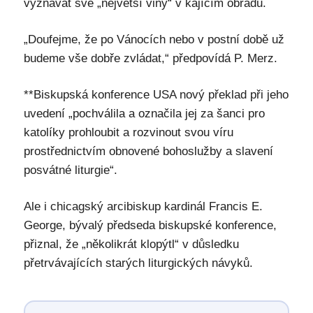
vyznávat své „největší viny“ v kajícím obřadu.
„Doufejme, že po Vánocích nebo v postní době už
budeme vše dobře zvládat,“ předpovídá P. Merz.
**Biskupská konference USA nový překlad při jeho
uvedení „pochválila a označila jej za šanci pro
katolíky prohloubit a rozvinout svou víru
prostřednictvím obnovené bohoslužby a slavení
posvátné liturgie“.
Ale i chicagský arcibiskup kardinál Francis E.
George, bývalý předseda biskupské konference,
přiznal, že „několikrát klopýtl“ v důsledku
přetrvávajících starých liturgických návyků.