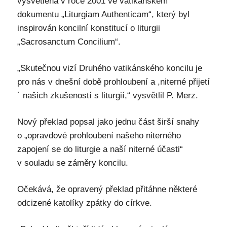
vysvětlena v roce 2001 ve vatikánském
dokumentu „Liturgiam Authenticam“, který byl
inspirován koncilní konstitucí o liturgii
„Sacrosanctum Concilium“.
„Skutečnou vizí Druhého vatikánského koncilu je
pro nás v dnešní době prohloubení a ,niterné přijetí
´ našich zkušeností s liturgií,“ vysvětlil P. Merz.
Nový překlad popsal jako jednu část širší snahy
o „opravdové prohloubení našeho niterného
zapojení se do liturgie a naší niterné účasti“
v souladu se záměry koncilu.
Očekává, že opravený překlad přitáhne některé
odcizené katolíky zpátky do církve.