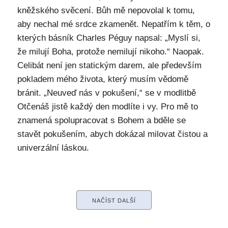
kněžského svěcení. Bůh mě nepovolal k tomu,
aby nechal mé srdce zkamenět. Nepatřím k těm, o
kterých básník Charles Péguy napsal: „Myslí si,
že milují Boha, protože nemilují nikoho.“ Naopak.
Celibát není jen statickým darem, ale především
pokladem mého života, který musím vědomě
bránit. „Neuveď nás v pokušení,“ se v modlitbě
Otčenáš jistě každý den modlíte i vy. Pro mě to
znamená spolupracovat s Bohem a bděle se
stavět pokušením, abych dokázal milovat čistou a
univerzální láskou.
NAČÍST DALŠÍ