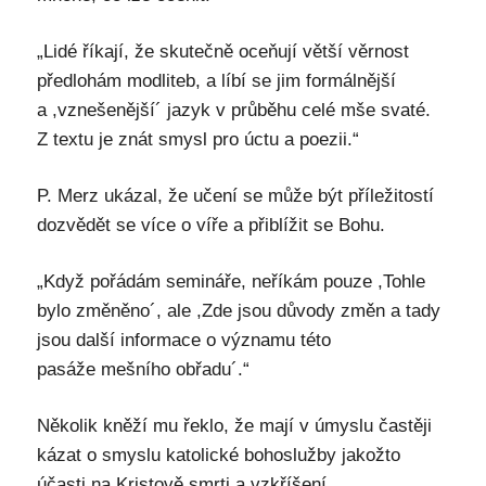
„Lidé říkají, že skutečně oceňují větší věrnost
předlohám modliteb, a líbí se jim formálnější
a ,vznešenější´ jazyk v průběhu celé mše svaté.
Z textu je znát smysl pro úctu a poezii.“
P. Merz ukázal, že učení se může být příležitostí
dozvědět se více o víře a přiblížit se Bohu.
„Když pořádám semináře, neříkám pouze ,Tohle
bylo změněno´, ale ,Zde jsou důvody změn a tady
jsou další informace o významu této
pasáže mešního obřadu´.“
Několik kněží mu řeklo, že mají v úmyslu častěji
kázat o smyslu katolické bohoslužby jakožto
účasti na Kristově smrti a vzkříšení.