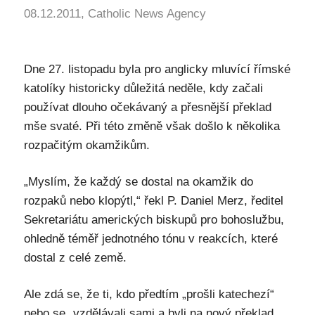
08.12.2011, Catholic News Agency
Dne 27. listopadu byla pro anglicky mluvící římské
katolíky historicky důležitá neděle, kdy začali
používat dlouho očekávaný a přesnější překlad
mše svaté. Při této změně však došlo k několika
rozpačitým okamžikům.
„Myslím, že každý se dostal na okamžik do
rozpaků nebo klopýtl,“ řekl P. Daniel Merz, ředitel
Sekretariátu amerických biskupů pro bohoslužbu,
ohledně téměř jednotného tónu v reakcích, které
dostal z celé země.
Ale zdá se, že ti, kdo předtím „prošli katechezí“
nebo se „vzdělávali sami a byli na nový překlad