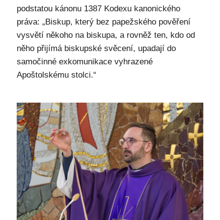
podstatou kánonu 1387 Kodexu kanonického
práva: „Biskup, který bez papežského pověření
vysvětí někoho na biskupa, a rovněž ten, kdo od
něho přijímá biskupské svěcení, upadají do
samočinné exkomunikace vyhrazené
Apoštolskému stolci.“