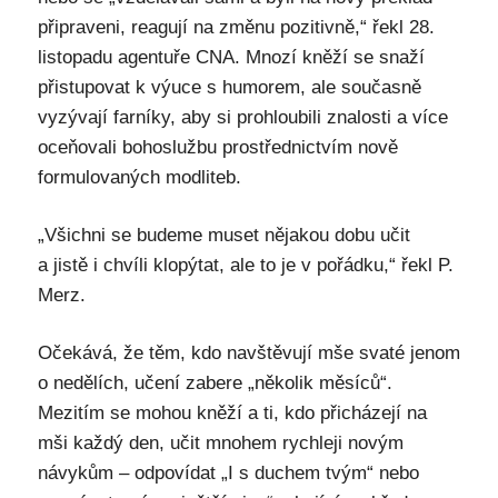
připraveni, reagují na změnu pozitivně,“ řekl 28.
listopadu agentuře CNA. Mnozí kněží se snaží
přistupovat k výuce s humorem, ale současně
vyzývají farníky, aby si prohloubili znalosti a více
oceňovali bohoslužbu prostřednictvím nově
formulovaných modliteb.
„Všichni se budeme muset nějakou dobu učit
a jistě i chvíli klopýtat, ale to je v pořádku,“ řekl P.
Merz.
Očekává, že těm, kdo navštěvují mše svaté jenom
o nedělích, učení zabere „několik měsíců“.
Mezitím se mohou kněží a ti, kdo přicházejí na
mši každý den, učit mnohem rychleji novým
návykům – odpovídat „I s duchem tvým“ nebo