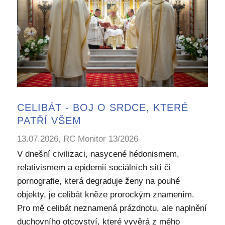
CELIBÁT - BOJ O SRDCE, KTERÉ
PATŘÍ VŠEM
13.07.2026, RC Monitor 13/2026
V dnešní civilizaci, nasycené hédonismem,
relativismem a epidemií sociálních sítí či
pornografie, která degraduje ženy na pouhé
objekty, je celibát kněze prorockým znamením.
Pro mě celibát neznamená prázdnotu, ale naplnění
duchovního otcovství, které vyvěrá z mého