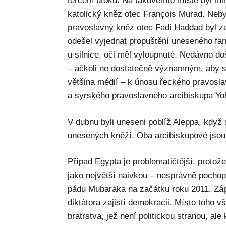
terčem útoků. Na takovémto místě byl mi
katolický kněz otec François Murad. Neby
pravoslavný kněz otec Fadi Haddad byl za
odešel vyjednat propuštění uneseného far
u silnice, oči měl vyloupnuté. Nedávno
– ačkoli ne dostatečně významným, aby s
většina médií – k únosu řeckého pravosla
a syrského pravoslavného arcibiskupa Yo
V dubnu byli uneseni poblíž Aleppa, když 
unesených kněží. Oba arcibiskupové jsou
Případ Egypta je problematičtější, protože
jako největší naivkou – nesprávně pochop
pádu Mubaraka na začátku roku 2011. Záp
diktátora zajistí demokracii. Místo toho
bratrstva, jež není politickou stranou, al