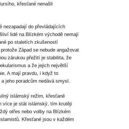
ursího, křesťané nenašli
é nezapadají do převládajících
šliví lidé na Blízkém východě nemají
né po staletích zkušeností
é, protože Západ se nebude angažovat
ou zárukou přežití je stabilita, že
sekularismus a že jejich největší
ie. A mají pravdu, i když to
i a jeho poradcům nedává smysl.
silný islámský režim, křesťané
 více je stát islámský, tím krutěji
aždý otřes nebo volby na Blízkém
islamistů. Křesťané jsou v každém