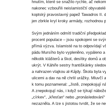
hnutím, které se snažilo rychle, ač nekom
nakonec vzbouřili neislamističtí obyvatel
koptský pravoslavný papež Tawadros II. d
jen zbrkle kryl kroky armády, rozhodnou p
Svým jednáním odmítl tradiční předpoklad
procent populace – jsou spokojeni se sv
přímá výzva. Islamisté na to odpovídají 
pádu Mursího bylo vypleněno, vypáleno a
několik klášterů a škol, desítky domů a
ukrýt. V Káhiře sestry františkánky sledova
a nahrazen vlajkou al-Kájdy. Škola byla v
ulicemi a dav na ně chrlil urážky. Mluvčí
k tomu poznamenal: „Jistě, znepokojují n
A znepokojují nás, i když se týkají nábože
„církev“, „křesťan“ nebo „pronásledování
nezazněla. A lze s jistotou tvrdit, že se 