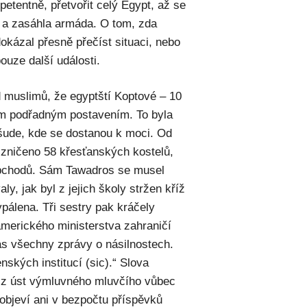
petentně, přetvořit celý Egypt, až se
é a zasáhla armáda. O tom, zda
okázal přesně přečíst situaci, nebo
ouze další události.
 muslimů, že egyptští Koptové – 10
ým podřadným postavením. To byla
všude, kde se dostanou k moci. Od
 zničeno 58 křesťanských kostelů,
 obchodů. Sám Tawadros se musel
ly, jak byl z jejich školy stržen kříž
ypálena. Tři sestry pak kráčely
 amerického ministerstva zahraničí
ás všechny zprávy o násilnostech.
nských institucí (sic).“ Slova
“ z úst výmluvného mluvčího vůbec
neobjeví ani v bezpočtu příspěvků