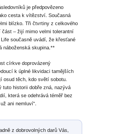
následovníků je předpovězeno
jako cesta k vítězství. Současná
mi blízko. Tři čtvrtiny z celkového
 část – žijí mimo velmi tolerantní
 Life současně uvádí, že křesťané
ná náboženská skupina.**
ůst církve doprovázený
doucí k úplné likvidaci tamějších
jí osud těch, kdo světí sobotu.
 tuto historii dobře zná, nazývá
dií, která se odehrává téměř bez
 už ani nemluví“.
radně z dobrovolných darů Vás,