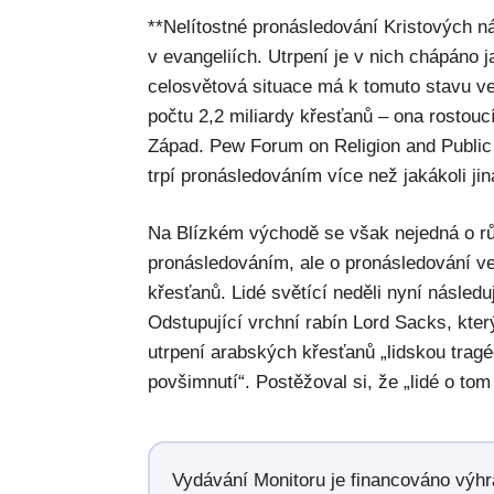
**Nelítostné pronásledování Kristových 
v evangeliích. Utrpení je v nich chápáno 
celosvětová situace má k tomuto stavu vel
počtu 2,2 miliardy křesťanů – ona rostoucí
Západ. Pew Forum on Religion and Public
trpí pronásledováním více než jakákoli ji
Na Blízkém východě se však nejedná o r
pronásledováním, ale o pronásledování ve
křesťanů. Lidé světící neděli nyní následu
Odstupující vrchní rabín Lord Sacks, který
utrpení arabských křesťanů „lidskou tragé
povšimnutí“. Postěžoval si, že „lidé o tom
Vydávání Monitoru je financováno výh