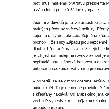
proti muslimskému bratrstvu prezidenta M
u západních politiků žádné sympatie.
Jedním z důvodů je to, že arabští křesťan
mylných představ světové politiky. Přemý
zájem o sliby demokracie. Zejména křesťa
pochopili, že sliby Západu jsou bezcenn
dlouho. Křesťané mají za to, že jejich jedin
jejich jedinou nadějí na rovnoprávnost je 
nepřátelé jsou islámská horlivost a anarch
britskému neokonzervativnímu premiérov
V případě, že se k moci dostane jakýkoli 
budou trpět. To je neměnné pravidlo. A čím
s křesťany nakládá. Od arabského jara k
východě vynesly k moci nějakou skupinu 
případě ohroženi.