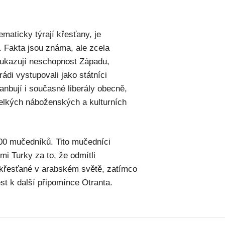
maticky týrají křesťany, je
 Fakta jsou známa, ale zcela
e ukazují neschopnost Západu,
ádi vystupovali jako státníci
anbují i současné liberály obecně,
velkých náboženských a kulturních
800 mučedníků. Tito mučedníci
mi Turky za to, že odmítli
 křesťané v arabském světě, zatímco
st k další připomínce Otranta.