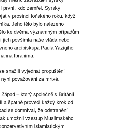
nulý měsíc zavražděn syrský
l první, kdo zemřel. Syrský
jat v prosinci loňského roku, když
níka. Jeho tělo bylo nalezeno
 došlo ke dvěma významným případům
i jich povšimla naše vláda nebo
vného arcibiskupa Paula Yazigiho
hanna Ibrahima.
se snažili vyjednat propuštění
 nyní považováni za mrtvé.
 Západ – který společně s Británií
il a špatně provedl každý krok od
ad se domníval, že odstranění
 však umožnil vzestup Muslimského
e konzervativním islamistickým