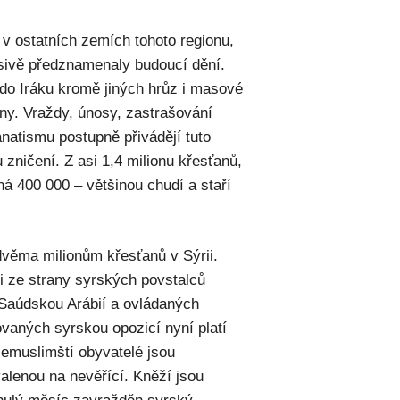
v ostatních zemích tohoto regionu,
děsivě předznamenaly budoucí dění.
do Iráku kromě jiných hrůz i masové
ny. Vraždy, únosy, zastrašování
natismu postupně přivádějí tuto
zničení. Z asi 1,4 milionu křesťanů,
žná 400 000 – většinou chudí a staří
dvěma milionům křesťanů v Sýrii.
ci ze strany syrských povstalců
Saúdskou Arábií a ovládaných
ovaných syrskou opozicí nyní platí
Nemuslimští obyvatelé jsou
valenou na nevěřící. Kněží jsou