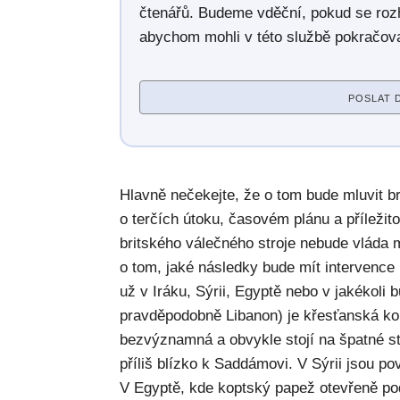
čtenářů. Budeme vděční, pokud se roz
abychom mohli v této službě pokračova
POSLAT 
Hlavně nečekejte, že o tom bude mluvit b
o terčích útoku, časovém plánu a příležit
britského válečného stroje nebude vláda 
o tom, jaké následky bude mít intervence 
už v Iráku, Sýrii, Egyptě nebo v jakékoli b
pravděpodobně Libanon) je křesťanská kom
bezvýznamná a obvykle stojí na špatné st
příliš blízko k Saddámovi. V Sýrii jsou p
V Egyptě, kde koptský papež otevřeně po