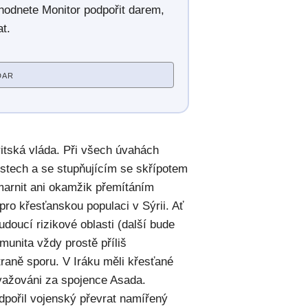
hodnete Monitor podpořit darem,
t.
DAR
ritská vláda. Při všech úvahách
ostech a se stupňujícím se skřípotem
marnit ani okamžik přemítáním
pro křesťanskou populaci v Sýrii. Ať
udoucí rizikové oblasti (další bude
unita vždy prostě příliš
raně sporu. V Iráku měli křesťané
ovažováni za spojence Asada.
dpořil vojenský převrat namířený