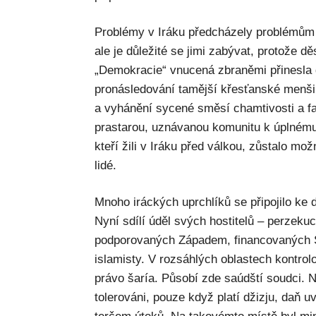
Problémy v Iráku předcházely problémům 
ale je důležité se jimi zabývat, protože 
„Demokracie“ vnucená zbraněmi přinesla 
pronásledování tamější křesťanské menši
a vyhánění sycené směsí chamtivosti a fa
prastarou, uznávanou komunitu k úplnému 
kteří žili v Iráku před válkou, zůstalo mo
lidé.
Mnoho iráckých uprchlíků se připojilo ke 
Nyní sdílí úděl svých hostitelů – perzeku
podporovaných Západem, financovaných 
islamisty. V rozsáhlých oblastech kontrol
právo šaría. Působí zde saúdští soudci. 
tolerováni, pouze když platí džizju, daň u