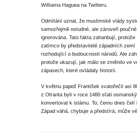
Williama Haguea na Twitteru.
Odmítání uznat, že muslimské vlády syste
samozřejmě ostudné, ale zároveň poučné.
ignorována. Tato fakta zahanbují, protož
zatímco by představitelé západních zemí r
rozhodující o budoucnosti národů. Ale zah
protože ukazují, jak málo se změnilo ve 
zápasech, které ovládaly historii.
V květnu papež František svatořečil asi 
z Otranta byli v roce 1480 sťati osmanský
konvertovat k islámu. To, čemu dnes čelí
Západ váhá, chybuje a předstírá, může vé