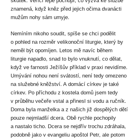
skutek. Věřící lépe pochopí, co výzva ke službě
znamená, když kněz před jejich očima dvanácti
mužům nohy sám umyje.
Nemíním nikoho soudit, spíše se chci podělit
o pohled na rozměr velikonoční liturgie, který by
neměl být opomíjen. Letos mě navíc během
liturgie napadlo, snad to bylo vnuknutí, co dělat,
když ve farnosti Ježíšův příklad v praxi nevidíme.
Umývání nohou není svátostí, není tedy omezeno
na služebné kněžství. A domácí církev je také
církev. Po příchodu z kostela domů jsem tedy
v průběhu večeře vstal a přinesl si vodu a ručník.
Doma byla manželka a z našich již dospělých dětí
pouze nejmladší dcera. Obě rychle pochopily
a nastalo ticho. Dcera se nejdřív trochu zdráhala,
podobně jako v evangeliu apoštol Petr, ale potom