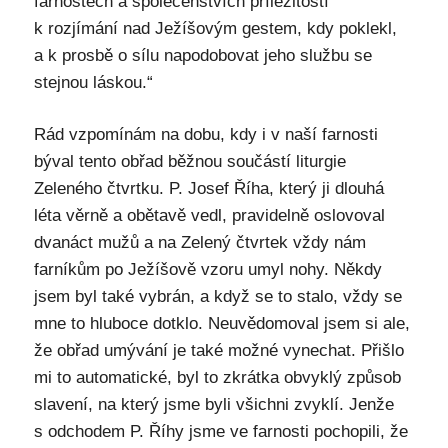
farnostech a společenstvích příležitostí
k rozjímání nad Ježíšovým gestem, kdy poklekl,
a k prosbě o sílu napodobovat jeho službu se
stejnou láskou.“
Rád vzpomínám na dobu, kdy i v naší farnosti
býval tento obřad běžnou součástí liturgie
Zeleného čtvrtku. P. Josef Říha, který ji dlouhá
léta věrně a obětavě vedl, pravidelně oslovoval
dvanáct mužů a na Zelený čtvrtek vždy nám
farníkům po Ježíšově vzoru umyl nohy. Někdy
jsem byl také vybrán, a když se to stalo, vždy se
mne to hluboce dotklo. Neuvědomoval jsem si ale,
že obřad umývání je také možné vynechat. Přišlo
mi to automatické, byl to zkrátka obvyklý způsob
slavení, na který jsme byli všichni zvyklí. Jenže
s odchodem P. Říhy jsme ve farnosti pochopili, že