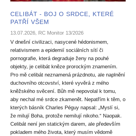
CELIBÁT - BOJ O SRDCE, KTERÉ
PATŘÍ VŠEM
13.07.2026, RC Monitor 13/2026
V dnešní civilizaci, nasycené hédonismem,
relativismem a epidemií sociálních sítí či
pornografie, která degraduje ženy na pouhé
objekty, je celibát kněze prorockým znamením.
Pro mě celibát neznamená prázdnotu, ale naplnění
duchovního otcovství, které vyvěrá z mého
kněžského svěcení. Bůh mě nepovolal k tomu,
aby nechal mé srdce zkamenět. Nepatřím k těm, o
kterých básník Charles Péguy napsal: „Myslí si,
že milují Boha, protože nemilují nikoho.“ Naopak.
Celibát není jen statickým darem, ale především
pokladem mého života, který musím vědomě