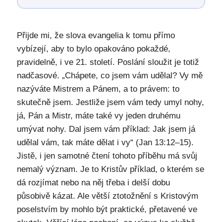
Přijde mi, že slova evangelia k tomu přímo
vybízejí, aby to bylo opakováno pokaždé,
pravidelně, i ve 21. století. Poslání sloužit je totiž
nadčasové. „Chápete, co jsem vám udělal? Vy mě
nazýváte Mistrem a Pánem, a to právem: to
skutečně jsem. Jestliže jsem vám tedy umyl nohy,
já, Pán a Mistr, máte také vy jeden druhému
umývat nohy. Dal jsem vám příklad: Jak jsem já
udělal vám, tak máte dělat i vy“ (Jan 13:12–15).
Jistě, i jen samotné čtení tohoto příběhu má svůj
nemalý význam. Je to Kristův příklad, o kterém se
dá rozjímat nebo na něj třeba i delší dobu
působivě kázat. Ale větší ztotožnění s Kristovým
poselstvím by mohlo být praktické, přetavené ve