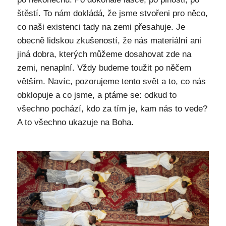
štěstí. To nám dokládá, že jsme stvořeni pro něco,
co naši existenci tady na zemi přesahuje. Je
obecně lidskou zkušeností, že nás materiální ani
jiná dobra, kterých můžeme dosahovat zde na
zemi, nenaplní. Vždy budeme toužit po něčem
větším. Navíc, pozorujeme tento svět a to, co nás
obklopuje a co jsme, a ptáme se: odkud to
všechno pochází, kdo za tím je, kam nás to vede?
A to všechno ukazuje na Boha.