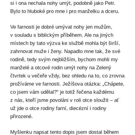
si i ona nechala nohy umýt, podobně jako Petr.
Bylo to hluboké pro mne i pro manželku a dceru.
Ve farnosti je dobré umývat nohy jen mužům,
v souladu s biblickým příběhem. Ale na jiných
místech by tato výzva ke službě mohla být širší,
zahrnovat muže i ženy. Napadlo mne tak, že své
rodině, tedy svým nejbližším, bychom mohli my
manželé a otcové rodin umýt nohy na Zelený
čtvrtek u večeře vždy, bez ohledu na to, co zrovna
prožíváme ve farnosti. Ježíšova otázka: „Chápete,
co jsem vám udělal?“ je totiž řečena každému
z nás, kteří jsme povoláni v roli otce sloužit – ať
už jde o otce rodiny farní, diecézní i rodiny
přirozené.
Myšlenku napsat tento dopis jsem dostal během