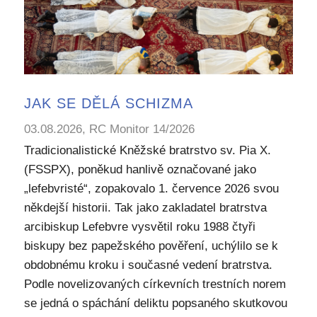
JAK SE DĚLÁ SCHIZMA
03.08.2026, RC Monitor 14/2026
Tradicionalistické Kněžské bratrstvo sv. Pia X.
(FSSPX), poněkud hanlivě označované jako
„lefebvristé“, zopakovalo 1. července 2026 svou
někdejší historii. Tak jako zakladatel bratrstva
arcibiskup Lefebvre vysvětil roku 1988 čtyři
biskupy bez papežského pověření, uchýlilo se k
obdobnému kroku i současné vedení bratrstva.
Podle novelizovaných církevních trestních norem
se jedná o spáchání deliktu popsaného skutkovou