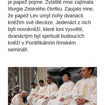
je papež pojme. Zvláště mne zajímala
liturgie Zeleného čtvrtku. Zaujalo mne,
že papež Lev umyl nohy dvanácti
kněžím své diecéze. Jedenáct z nich
byli novokněží, které loni vysvětil,
dvanáctým byl spirituál budoucích
kněží v Pontifikálním římském
semináři.