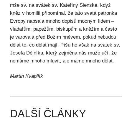
mše sv. na svátek sv. Kateřiny Sienské, když
kněz v homilii připomínal, že tato svatá patronka
Evropy napsala mnoho dopisů mocným lidem –
vladařům, papežům, biskupům a kněžím a často
je varovala před Božím hněvem, pokud nebudou
dělat to, co dělat mají. Píšu ho však na svátek sv.
Josefa Dělníka, který zejména nás muže učí, že
nemáme mnoho mluvit, ale máme mnoho dělat.
Martin Kvapilík
DALŠÍ ČLÁNKY