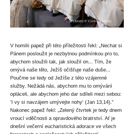
V homilii papež při této příležitosti řekl: „Nechat si
Pánem posloužit je nezbytnou podmínkou pro to,
abychom sloužili tak, jak sloužil on... Tím, že
omývá naše tělo, Ježíš očišťuje naše duše...
Poučme se tedy od Ježíše z této vzájemné
služby. Nežádá nás, abychom mu to omývání
opláceli, ale abychom jeho dar sdíleli mezi sebou:
’I vy si navzájem umývejte nohy‘ (Jan 13,14).“
Nakonec papež řekl: „Zelený čtvrtek je tedy dnem
vroucí vděčnosti a opravdového bratrství. Ať je
dnešní večerní eucharistická adorace ve všech