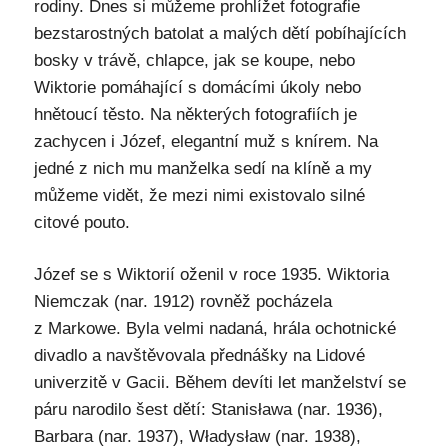
rodiny. Dnes si můžeme prohlížet fotografie
bezstarostných batolat a malých dětí pobíhajících
bosky v trávě, chlapce, jak se koupe, nebo
Wiktorie pomáhající s domácími úkoly nebo
hnětoucí těsto. Na některých fotografiích je
zachycen i Józef, elegantní muž s knírem. Na
jedné z nich mu manželka sedí na klíně a my
můžeme vidět, že mezi nimi existovalo silné
citové pouto.
Józef se s Wiktorií oženil v roce 1935. Wiktoria
Niemczak (nar. 1912) rovněž pocházela
z Markowe. Byla velmi nadaná, hrála ochotnické
divadlo a navštěvovala přednášky na Lidové
univerzitě v Gacii. Během devíti let manželství se
páru narodilo šest dětí: Stanisława (nar. 1936),
Barbara (nar. 1937), Władysław (nar. 1938),