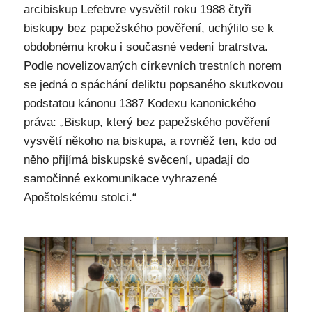
arcibiskup Lefebvre vysvětil roku 1988 čtyři
biskupy bez papežského pověření, uchýlilo se k
obdobnému kroku i současné vedení bratrstva.
Podle novelizovaných církevních trestních norem
se jedná o spáchání deliktu popsaného skutkovou
podstatou kánonu 1387 Kodexu kanonického
práva: „Biskup, který bez papežského pověření
vysvětí někoho na biskupa, a rovněž ten, kdo od
něho přijímá biskupské svěcení, upadají do
samočinné exkomunikace vyhrazené
Apoštolskému stolci.“