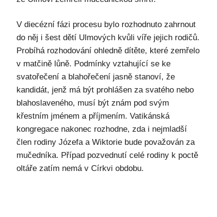
V diecézní fázi procesu bylo rozhodnuto zahrnout
do něj i šest dětí Ulmových kvůli víře jejich rodičů.
Probíhá rozhodování ohledně dítěte, které zemřelo
v matčině lůně. Podmínky vztahující se ke
svatořečení a blahořečení jasně stanoví, že
kandidát, jenž má být prohlášen za svatého nebo
blahoslaveného, musí být znám pod svým
křestním jménem a příjmením. Vatikánská
kongregace nakonec rozhodne, zda i nejmladší
člen rodiny Józefa a Wiktorie bude považován za
mučedníka. Případ pozvednutí celé rodiny k poctě
oltáře zatím nemá v Církvi obdobu.