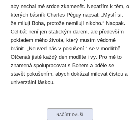
aby nechal mé srdce zkamenět. Nepatřím k těm, o
kterých básník Charles Péguy napsal: „Myslí si,
že milují Boha, protože nemilují nikoho.“ Naopak.
Celibát není jen statickým darem, ale především
pokladem mého života, který musím vědomě
bránit. „Neuveď nás v pokušení,“ se v modlitbě
Otčenáš jistě každý den modlíte i vy. Pro mě to
znamená spolupracovat s Bohem a bděle se
stavět pokušením, abych dokázal milovat čistou a
univerzální láskou.
NAČÍST DALŠÍ