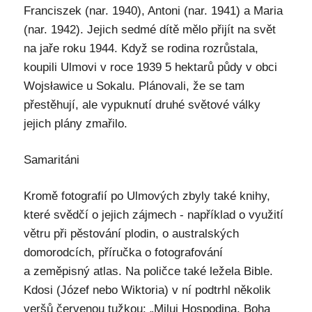
Franciszek (nar. 1940), Antoni (nar. 1941) a Maria
(nar. 1942). Jejich sedmé dítě mělo přijít na svět
na jaře roku 1944. Když se rodina rozrůstala,
koupili Ulmovi v roce 1939 5 hektarů půdy v obci
Wojsławice u Sokalu. Plánovali, že se tam
přestěhují, ale vypuknutí druhé světové války
jejich plány zmařilo.
Samaritáni
Kromě fotografií po Ulmových zbyly také knihy,
které svědčí o jejich zájmech - například o využití
větru při pěstování plodin, o australských
domorodcích, příručka o fotografování
a zeměpisný atlas. Na poličce také ležela Bible.
Kdosi (Józef nebo Wiktoria) v ní podtrhl několik
veršů červenou tužkou: „Miluj Hospodina, Boha