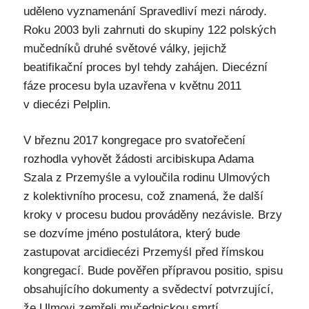
uděleno vyznamenání Spravedliví mezi národy.
Roku 2003 byli zahrnuti do skupiny 122 polských
mučedníků druhé světové války, jejichž
beatifikační proces byl tehdy zahájen. Diecézní
fáze procesu byla uzavřena v květnu 2011
v diecézi Pelplin.
V březnu 2017 kongregace pro svatořečení
rozhodla vyhovět žádosti arcibiskupa Adama
Szala z Przemyśle a vyloučila rodinu Ulmových
z kolektivního procesu, což znamená, že další
kroky v procesu budou prováděny nezávisle. Brzy
se dozvíme jméno postulátora, který bude
zastupovat arcidiecézi Przemyśl před římskou
kongregací. Bude pověřen přípravou positio, spisu
obsahujícího dokumenty a svědectví potvrzující,
že Ulmovi zemřeli mučednickou smrtí.