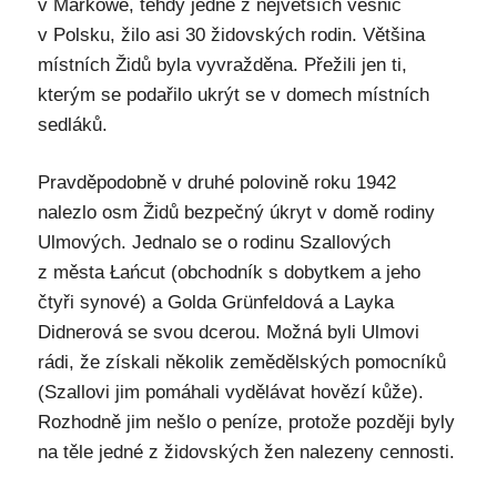
v Markowe, tehdy jedné z největších vesnic
v Polsku, žilo asi 30 židovských rodin. Většina
místních Židů byla vyvražděna. Přežili jen ti,
kterým se podařilo ukrýt se v domech místních
sedláků.
Pravděpodobně v druhé polovině roku 1942
nalezlo osm Židů bezpečný úkryt v domě rodiny
Ulmových. Jednalo se o rodinu Szallových
z města Łańcut (obchodník s dobytkem a jeho
čtyři synové) a Golda Grünfeldová a Layka
Didnerová se svou dcerou. Možná byli Ulmovi
rádi, že získali několik zemědělských pomocníků
(Szallovi jim pomáhali vydělávat hovězí kůže).
Rozhodně jim nešlo o peníze, protože později byly
na těle jedné z židovských žen nalezeny cennosti.