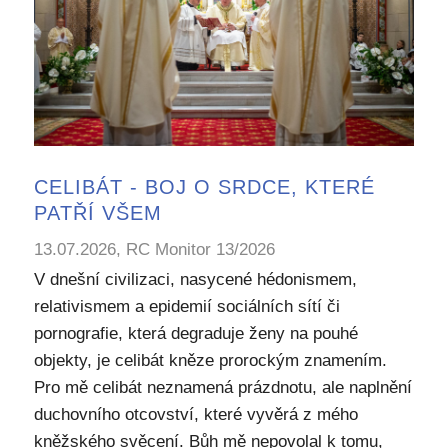
CELIBÁT - BOJ O SRDCE, KTERÉ
PATŘÍ VŠEM
13.07.2026, RC Monitor 13/2026
V dnešní civilizaci, nasycené hédonismem,
relativismem a epidemií sociálních sítí či
pornografie, která degraduje ženy na pouhé
objekty, je celibát kněze prorockým znamením.
Pro mě celibát neznamená prázdnotu, ale naplnění
duchovního otcovství, které vyvěrá z mého
kněžského svěcení. Bůh mě nepovolal k tomu,