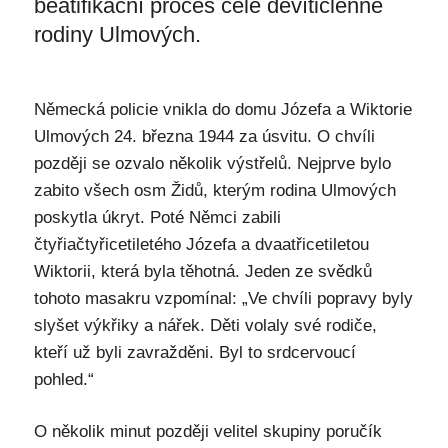
beatifikační proces celé devítičlenné
rodiny Ulmových.
Německá policie vnikla do domu Józefa a Wiktorie
Ulmových 24. března 1944 za úsvitu. O chvíli
později se ozvalo několik výstřelů. Nejprve bylo
zabito všech osm Židů, kterým rodina Ulmových
poskytla úkryt. Poté Němci zabili
čtyřiačtyřicetiletého Józefa a dvaatřicetiletou
Wiktorii, která byla těhotná. Jeden ze svědků
tohoto masakru vzpomínal: „Ve chvíli popravy byly
slyšet výkřiky a nářek. Děti volaly své rodiče,
kteří už byli zavražděni. Byl to srdcervoucí
pohled.“
O několik minut později velitel skupiny poručík