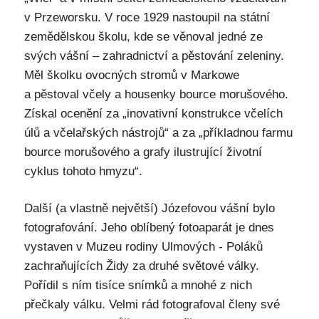
v Przeworsku. V roce 1929 nastoupil na státní
zemědělskou školu, kde se věnoval jedné ze
svých vášní – zahradnictví a pěstování zeleniny.
Měl školku ovocných stromů v Markowe
a pěstoval včely a housenky bource morušového.
Získal ocenění za „inovativní konstrukce včelích
úlů a včelařských nástrojů“ a za „příkladnou farmu
bource morušového a grafy ilustrující životní
cyklus tohoto hmyzu“.
Další (a vlastně největší) Józefovou vášní bylo
fotografování. Jeho oblíbený fotoaparát je dnes
vystaven v Muzeu rodiny Ulmových - Poláků
zachraňujících Židy za druhé světové války.
Pořídil s ním tisíce snímků a mnohé z nich
přečkaly válku. Velmi rád fotografoval členy své