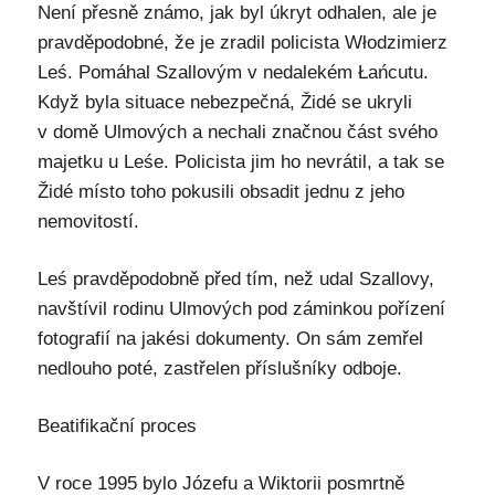
Není přesně známo, jak byl úkryt odhalen, ale je
pravděpodobné, že je zradil policista Włodzimierz
Leś. Pomáhal Szallovým v nedalekém Łańcutu.
Když byla situace nebezpečná, Židé se ukryli
v domě Ulmových a nechali značnou část svého
majetku u Leśe. Policista jim ho nevrátil, a tak se
Židé místo toho pokusili obsadit jednu z jeho
nemovitostí.
Leś pravděpodobně před tím, než udal Szallovy,
navštívil rodinu Ulmových pod záminkou pořízení
fotografií na jakési dokumenty. On sám zemřel
nedlouho poté, zastřelen příslušníky odboje.
Beatifikační proces
V roce 1995 bylo Józefu a Wiktorii posmrtně