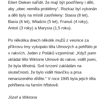
Eilert Dieken nařídil, že mají být postříleny i děti,
aby „obec neměla problémy“. Rozkaz byl vykonán
a děti byly na místě zastřeleny: Stasia (8 let),
Basia (6 let), Władzio (5 let), Franuś (4 roky),
Antoś (3 roky) a Marysia (1,5 roku).
Po několika dnech několik mužů z vesnice za
příkrovu tmy vykopalo těla Ulmových a pohřbilo je
v rakvích. Jeden z Poláků vzpomínal: „Když jsem
ukládal tělo Wiktorie Ulmové do rakve, viděl jsem,
že byla těhotná. Své tvrzení zakládám na
skutečnosti, že bylo vidět hlavičku a prsa
nenarozeného dítěte.“ V roce 1945 byla jejich těla
pohřbena na farním hřbitově.
Józef a Wiktoria