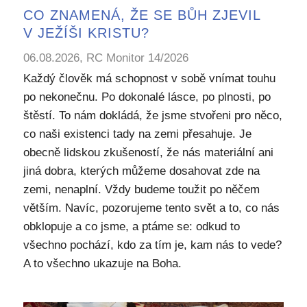
CO ZNAMENÁ, ŽE SE BŮH ZJEVIL
V JEŽÍŠI KRISTU?
06.08.2026, RC Monitor 14/2026
Každý člověk má schopnost v sobě vnímat touhu
po nekonečnu. Po dokonalé lásce, po plnosti, po
štěstí. To nám dokládá, že jsme stvořeni pro něco,
co naši existenci tady na zemi přesahuje. Je
obecně lidskou zkušeností, že nás materiální ani
jiná dobra, kterých můžeme dosahovat zde na
zemi, nenaplní. Vždy budeme toužit po něčem
větším. Navíc, pozorujeme tento svět a to, co nás
obklopuje a co jsme, a ptáme se: odkud to
všechno pochází, kdo za tím je, kam nás to vede?
A to všechno ukazuje na Boha.