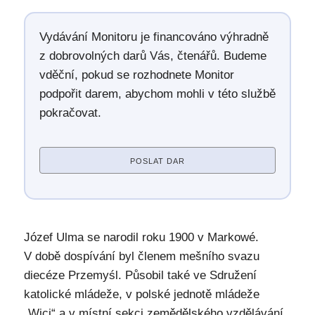
Vydávání Monitoru je financováno výhradně
z dobrovolných darů Vás, čtenářů. Budeme
vděční, pokud se rozhodnete Monitor
podpořit darem, abychom mohli v této službě
pokračovat.
POSLAT DAR
Józef Ulma se narodil roku 1900 v Markowé.
V době dospívání byl členem mešního svazu
diecéze Przemyśl. Působil také ve Sdružení
katolické mládeže, v polské jednotě mládeže
„Wici“ a v místní sekci zemědělského vzdělávání