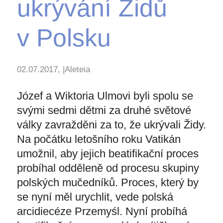
ukrývání Židů
v Polsku
02.07.2017, |Aleteia
Józef a Wiktoria Ulmovi byli spolu se
svými sedmi dětmi za druhé světové
války zavražděni za to, že ukrývali Židy.
Na počátku letošního roku Vatikán
umožnil, aby jejich beatifikační proces
probíhal odděleně od procesu skupiny
polských mučedníků. Proces, který by
se nyní měl urychlit, vede polská
arcidiecéze Przemyśl. Nyní probíhá