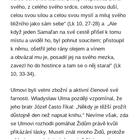
svého, z celého svého srdce, celou svou duší,
celou svou silou a celou svou myslí a miluj svého
bližního jako sám sebe“ (Lk 10, 27-28) a „Ale
když jeden Samařan na své cestě přišel k tomu
místu a uviděl ho, byl pohnut soucitem; přistoupil
k němu, ošetřil jeho rány olejem a vínem
a obvázal mu je, posadil jej na svého mezka,
zavezl ho do hostince a tam se o něj staral“ (Lk
10, 33-34).
Ulmovi byli velmi zbožní a aktivní členové své
farnosti. Władysław Ulma později vzpomínal, že
jeho bratr Józef často říkal: „Někdy je těžší prožít
důstojně den než napsat knihu.“ Nevíme však, zda
se Ulmovi rozhodli pomáhat Židům právě kvůli
přikázání lásky. Museli znát mnoho Židů, protože