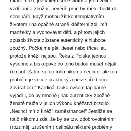
mladí muži, jež kolem sebe vidím a jsou velice
vzdělaní a zbožní, nevědí, proč by měli chodit do
semináře, když mohou žít kontemplativním
životem i na opačné straně klášterní zdi, mít
manželky a vychovávat děti, a přitom jejich
způsob života zůstane autentický a hluboce
zbožný. Počkejme pět, deset nebo třicet let,
protože kněží nejsou. Řeka z Polska jednou
vyschne a biskupové do toho budou muset nějak
říznout. Zatím se do toho nikomu nechce, ale ten
problém je velice praktický a nelze před ním
zavírat oči.“ Kardinál Duka ovšem lapidárně
vyjádřil, co by mnohé jinak autenticky zbožné
ženaté muže v jejich výkonu kněžství brzdilo:
„Nechci mít z kněží zaměstnance!“ Jestliže se
totiž někomu zdá, že by se tzv. zdobrovolněním“
(rozuměj: zrušením) celibátu některé problémy