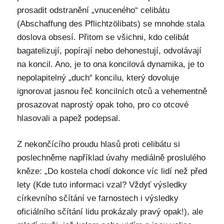
prosadit odstranění „vnuceného“ celibátu
(Abschaffung des Pflichtzölibats) se mnohde stala
doslova obsesí. Přitom se všichni, kdo celibát
bagatelizují, popírají nebo dehonestují, odvolávají
na koncil. Ano, je to ona koncilová dynamika, je to
nepolapitelný „duch“ koncilu, který dovoluje
ignorovat jasnou řeč koncilních otců a vehementně
prosazovat naprostý opak toho, pro co otcové
hlasovali a papež podepsal.
Z nekončícího proudu hlasů proti celibátu si
poslechněme například úvahy mediálně proslulého
kněze: „Do kostela chodí dokonce víc lidí než před
lety (Kde tuto informaci vzal? Vždyť výsledky
církevního sčítání ve farnostech i výsledky
oficiálního sčítání lidu prokázaly pravý opak!), ale