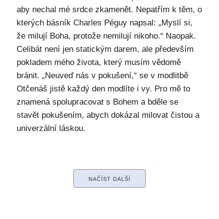
aby nechal mé srdce zkamenět. Nepatřím k těm, o
kterých básník Charles Péguy napsal: „Myslí si,
že milují Boha, protože nemilují nikoho.“ Naopak.
Celibát není jen statickým darem, ale především
pokladem mého života, který musím vědomě
bránit. „Neuveď nás v pokušení,“ se v modlitbě
Otčenáš jistě každý den modlíte i vy. Pro mě to
znamená spolupracovat s Bohem a bděle se
stavět pokušením, abych dokázal milovat čistou a
univerzální láskou.
NAČÍST DALŠÍ