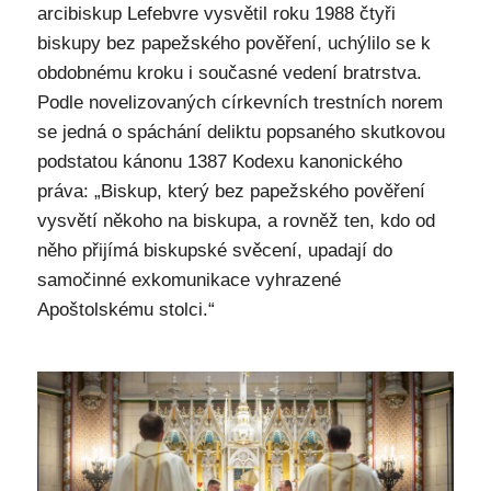
arcibiskup Lefebvre vysvětil roku 1988 čtyři
biskupy bez papežského pověření, uchýlilo se k
obdobnému kroku i současné vedení bratrstva.
Podle novelizovaných církevních trestních norem
se jedná o spáchání deliktu popsaného skutkovou
podstatou kánonu 1387 Kodexu kanonického
práva: „Biskup, který bez papežského pověření
vysvětí někoho na biskupa, a rovněž ten, kdo od
něho přijímá biskupské svěcení, upadají do
samočinné exkomunikace vyhrazené
Apoštolskému stolci.“