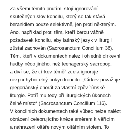
Za všemi těmito pnutími stojí ignorování
skutečných slov koncilu, který se tak stává
beranidlem pouze selektivně, jen proti některým.
Ano, například proti těm, kteří berou vážně
požadavek koncilu, aby latinský jazyk v liturgii
zůstal zachován (Sacrosanctum Concilium 36).
Těm, kteří v dokumentech nalezli ohledně církevní
hudby něco jiného, než teenagerský sacropop,
a diví se, že církev téměř zcela ignoruje
nezpochybnitelný pokyn koncilu: „Církev považuje
gregoriánský chorál za vlastní zpěv římské
liturgie. Patří mu tedy při liturgických úkonech
čelné místo“ (Sacrosanctum Concilium 116).
V koncilních dokumentech také vůbec nelze nalézt
obrácení celebrujícího kněze směrem k věřícím
a nahrazení oltáře novým oltářním stolem. To