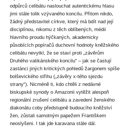
odpůrců celibátu naslouchat autentickému hlasu
jimi stále tolik vzývaného koncilu. Přitom nikdo,
žádný představitel církve, který má bdít nad její
disciplínou, nikomu z těch oblíbených, médii
hlavního proudu hýčkaných, akademicky
působících popíračů duchovní hodnoty kněžského
celibátu nevytkl, že se staví proti „závěrům
Druhého vatikánského koncilu“ – jak se častují
zastánci jiných kritických pohledů žargonem spíše
bolševického střihu („závěry x-tého sjezdu
strany“). Nicméně ti, kdo chtěli z nedávné
biskupské synody o Amazonii vytěžit alespoň
regionální zrušení celibátu a zavedení ženského
diakonátu coby předstupně budoucího kněžství
žen, zůstali samotným papežem Františkem
neoslyšeni. I tak jde karavana stále dál.