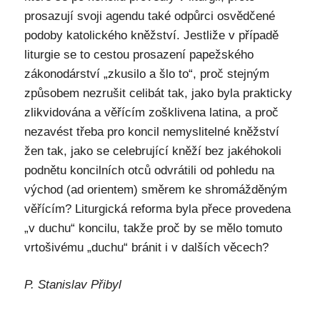
prosazují svoji agendu také odpůrci osvědčené
podoby katolického kněžství. Jestliže v případě
liturgie se to cestou prosazení papežského
zákonodárství „zkusilo a šlo to“, proč stejným
způsobem nezrušit celibát tak, jako byla prakticky
zlikvidována a věřícím zošklivena latina, a proč
nezavést třeba pro koncil nemyslitelné kněžství
žen tak, jako se celebrující kněží bez jakéhokoli
podnětu koncilních otců odvrátili od pohledu na
východ (ad orientem) směrem ke shromážděným
věřícím? Liturgická reforma byla přece provedena
„v duchu“ koncilu, takže proč by se mělo tomuto
vrtošivému „duchu“ bránit i v dalších věcech?
P. Stanislav Přibyl