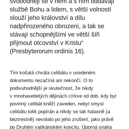
svobodněji se v něm a s ním oddávají
službě Bohu a lidem, s větší volností
slouží jeho království a dílu
nadpřirozeného obrození, a tak se
stávají schopnějšími ve větší šíři
přijmout otcovství v Kristu“
(Presbyterorum ordinis 16).
Tím košatá chvála celibátu v uvedeném
dokumentu nezačíná ani nekončí. O to
podivuhodnější je skutečnost, že nikdy
v mnohasetletých dějinách církve od dob, kdy byl
povinný celibát kněží zaveden, nebyl smysl
celibátu tolik popírán a nikdy se tak halasně (a
beztrestně) nevolalo po jeho zrušení, jako právě
po Druhém vatikánském koncilu. Úporná snaha