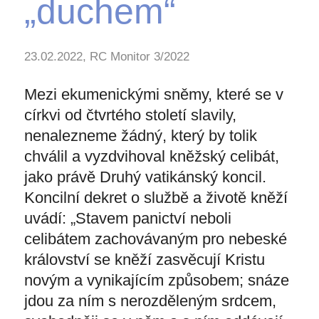
„duchem“
23.02.2022, RC Monitor 3/2022
Mezi ekumenickými sněmy, které se v
církvi od čtvrtého století slavily,
nenalezneme žádný, který by tolik
chválil a vyzdvihoval kněžský celibát,
jako právě Druhý vatikánský koncil.
Koncilní dekret o službě a životě kněží
uvádí: „Stavem panictví neboli
celibátem zachovávaným pro nebeské
království se kněží zasvěcují Kristu
novým a vynikajícím způsobem; snáze
jdou za ním s nerozděleným srdcem,