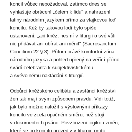
koncil vůbec nepožadoval, zatímco dnes se
vyhlašuje obrácení „čelem k lidu“ a nahrazení
latiny národním jazykem přímo za vlajkovou loď
koncilu. Kéž by takovou lodí bylo spíše
ustanovení: „ani kněz, nesmí v liturgii o své vůli
nic přidávat ani ubírat ani měnit“ (Sacrosanctum
Concilium 22 § 3). Přitom právě komfortní zóna
národního jazyka a pohled upřený na věřící přímo
svádí celebranta k subjektivistickému
a svévolnému nakládání s liturgií.
Odpůrci kněžského celibátu a zastánci kněžství
žen tak mají svým způsobem pravdu. Vidí totiž,
jak bylo možno naložit s výslovnými příkazy
koncilu ve zcela opačném směru, než stojí
v dokumentech psáno. Povzbuzeni logikou změn,
které se po koncilu provedly v liturgii, proto