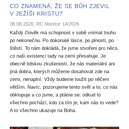
CO ZNAMENÁ, ŽE SE BŮH ZJEVIL
V JEŽÍŠI KRISTU?
06.08.2026, RC Monitor 14/2026
Každý člověk má schopnost v sobě vnímat touhu
po nekonečnu. Po dokonalé lásce, po plnosti, po
štěstí. To nám dokládá, že jsme stvořeni pro něco,
co naši existenci tady na zemi přesahuje. Je
obecně lidskou zkušeností, že nás materiální ani
jiná dobra, kterých můžeme dosahovat zde na
zemi, nenaplní. Vždy budeme toužit po něčem
větším. Navíc, pozorujeme tento svět a to, co nás
obklopuje a co jsme, a ptáme se: odkud to
všechno pochází, kdo za tím je, kam nás to vede?
A to všechno ukazuje na Boha.