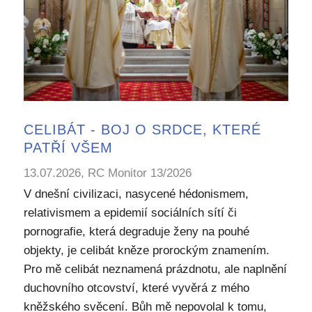
CELIBÁT - BOJ O SRDCE, KTERÉ
PATŘÍ VŠEM
13.07.2026, RC Monitor 13/2026
V dnešní civilizaci, nasycené hédonismem,
relativismem a epidemií sociálních sítí či
pornografie, která degraduje ženy na pouhé
objekty, je celibát kněze prorockým znamením.
Pro mě celibát neznamená prázdnotu, ale naplnění
duchovního otcovství, které vyvěrá z mého
kněžského svěcení. Bůh mě nepovolal k tomu,