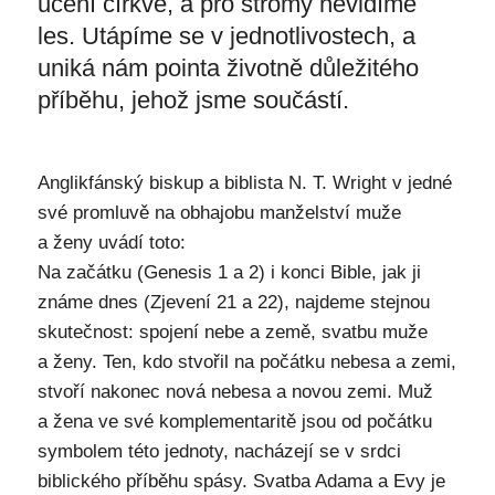
učení církve, a pro stromy nevidíme
les. Utápíme se v jednotlivostech, a
uniká nám pointa životně důležitého
příběhu, jehož jsme součástí.
Anglikfánský biskup a biblista N. T. Wright v jedné
své promluvě na obhajobu manželství muže
a ženy uvádí toto:
Na začátku (Genesis 1 a 2) i konci Bible, jak ji
známe dnes (Zjevení 21 a 22), najdeme stejnou
skutečnost: spojení nebe a země, svatbu muže
a ženy. Ten, kdo stvořil na počátku nebesa a zemi,
stvoří nakonec nová nebesa a novou zemi. Muž
a žena ve své komplementaritě jsou od počátku
symbolem této jednoty, nacházejí se v srdci
biblického příběhu spásy. Svatba Adama a Evy je