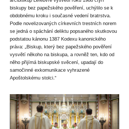
arcibiskup Lefebvre vysvětil roku 1988 čtyři
biskupy bez papežského pověření, uchýlilo se k
obdobnému kroku i současné vedení bratrstva.
Podle novelizovaných církevních trestních norem
se jedná o spáchání deliktu popsaného skutkovou
podstatou kánonu 1387 Kodexu kanonického
práva: „Biskup, který bez papežského pověření
vysvětí někoho na biskupa, a rovněž ten, kdo od
něho přijímá biskupské svěcení, upadají do
samočinné exkomunikace vyhrazené
Apoštolskému stolci.“