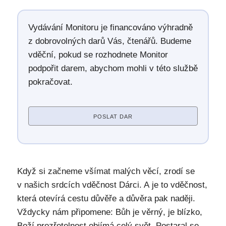
Vydávání Monitoru je financováno výhradně
z dobrovolných darů Vás, čtenářů. Budeme
vděční, pokud se rozhodnete Monitor
podpořit darem, abychom mohli v této službě
pokračovat.
POSLAT DAR
Když si začneme všímat malých věcí, zrodí se
v našich srdcích vděčnost Dárci. A je to vděčnost,
která otevírá cestu důvěře a důvěra pak naději.
Vždycky nám připomene: Bůh je věrný, je blízko,
Boží prozřetelnost objímá celý svět. Postaral se