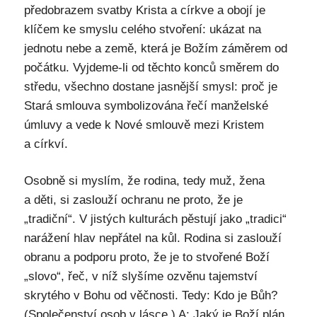
předobrazem svatby Krista a církve a obojí je
klíčem ke smyslu celého stvoření: ukázat na
jednotu nebe a země, která je Božím záměrem od
počátku. Vyjdeme-li od těchto konců směrem do
středu, všechno dostane jasnější smysl: proč je
Stará smlouva symbolizována řečí manželské
úmluvy a vede k Nové smlouvě mezi Kristem
a církví.
Osobně si myslím, že rodina, tedy muž, žena
a děti, si zaslouží ochranu ne proto, že je
„tradiční“. V jistých kulturách pěstují jako „tradici“
narážení hlav nepřátel na kůl. Rodina si zaslouží
obranu a podporu proto, že je to stvořené Boží
„slovo“, řeč, v níž slyšíme ozvěnu tajemství
skrytého v Bohu od věčnosti. Tedy: Kdo je Bůh?
(Společenství osob v lásce.) A: Jaký je Boží plán