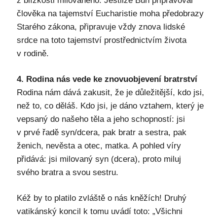
z blízkosti milovaného. Jestliže Bůh připravoval
člověka na tajemství Eucharistie moha předobrazy
Starého zákona, připravuje vždy znova lidské
srdce na toto tajemství prostřednictvím života
v rodině.
4. Rodina nás vede ke znovuobjevení bratrství
Rodina nám dává zakusit, že je důležitější, kdo jsi,
než to, co děláš. Kdo jsi, je dáno vztahem, který je
vepsaný do našeho těla a jeho schopností: jsi
v prvé řadě syn/dcera, pak bratr a sestra, pak
ženich, nevěsta a otec, matka. A pohled víry
přidává: jsi milovaný syn (dcera), proto miluj
svého bratra a svou sestru.
Kéž by to platilo zvláště o nás kněžích! Druhý
vatikánský koncil k tomu uvádí toto: „Všichni