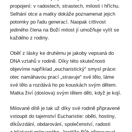
propojení: v radostech, strastech, milosti i hříchu.
Selhání otce a matky dokáže poznamenat jejich
potomky po řadu generací. Naopak citlivost
jediného člena na Boží milost jí umožňuje vylít se
každého z rodiny.
Oběť z lásky ke druhému je jakoby vepsaná do
DNA vztahů v rodině. Díky této skutečnosti
objevíme například „eucharistický“ smysl práce:
otec namáhavou prací „stravuje“ své tělo, láme
své tělo a rozdává ho po kouskách svým dětem.
Matka živí (doslova) svým tělem děti, když je kojí.
Milované dítě je tak už díky své rodině připravené
vstoupit do tajemství Eucharistie: oběti, hostiny,
díkůvzdání, obdarování, společenství, radosti