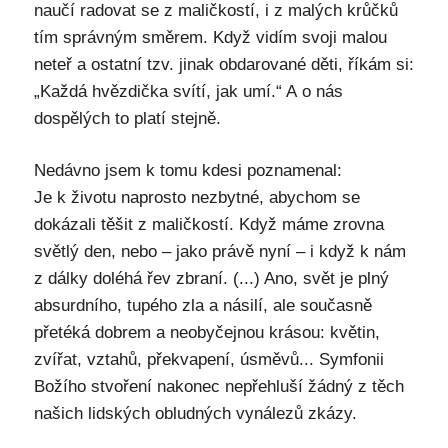
naučí radovat se z maličkostí, i z malých krůčků
tím správným směrem. Když vidím svoji malou
neteř a ostatní tzv. jinak obdarované děti, říkám si:
„Každá hvězdička svítí, jak umí.“ A o nás
dospělých to platí stejně.
Nedávno jsem k tomu kdesi poznamenal:
Je k životu naprosto nezbytné, abychom se
dokázali těšit z maličkostí. Když máme zrovna
světlý den, nebo – jako právě nyní – i když k nám
z dálky doléhá řev zbraní. (...) Ano, svět je plný
absurdního, tupého zla a násilí, ale současně
přetéká dobrem a neobyčejnou krásou: květin,
zvířat, vztahů, překvapení, úsměvů... Symfonii
Božího stvoření nakonec nepřehluší žádný z těch
našich lidských obludných vynálezů zkázy.