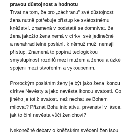
pravou důstojnost a hodnotu
Trvat na tom, že pro „záchranu“ své důstojnosti
žena nutně potřebuje přístup ke svátostnému
kněžství, znamená v podstatě se domnívat, že
žena jakožto žena nemá v církvi své jedinečné
a nenahraditelné poslání, k němuž muži nemají
přístup. Znamená to popírat teologickou
smysluplnost rozdílů mezi mužem a ženou a úzké
spojení mezi stvořením a vykoupením.
Prorockým posláním ženy je být jako žena ikonou
církve Nevěsty a jako nevěsta ikonou svatosti. Co
jiného je totiž svatost, než nechat se Bohem
milovat? Přiznat Bohu iniciativu, prvenství v lásce,
jak to činí nevěsta vůči ženichovi?
Nekonečné debaty o kněžském svěcení žen jsou