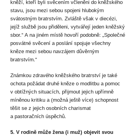
kněží, kteří byli svěcením včleněni do kněžského
stavu, jsou mezi sebou spojeni hlubokým
svátostným bratrstvím. Zvláště však v diecézi,
jejíž službě jsou přiděleni, vytvářejí jeden kněžský
sbor.“ A na jiném místě hovoří podobně: „Společné
posvátné svěcení a poslání spojuje všechny
kněze mezi sebou navzájem důvěrným
bratrstvím.“
Známkou zdravého kněžského bratrství je také
ochota požádat druhé kněze o modlitbu a pomoc
v obtížných situacích, přijmout jejich upřímně
míněnou kritiku a (možná ještě více) schopnost
těšit se z jejich osobních charismat
a pastoračních úspěchů.
5. V rodině může žena (i muž) objevit svou