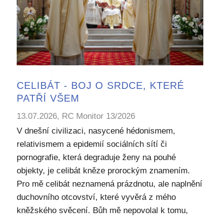
CELIBÁT - BOJ O SRDCE, KTERÉ
PATŘÍ VŠEM
13.07.2026, RC Monitor 13/2026
V dnešní civilizaci, nasycené hédonismem,
relativismem a epidemií sociálních sítí či
pornografie, která degraduje ženy na pouhé
objekty, je celibát kněze prorockým znamením.
Pro mě celibát neznamená prázdnotu, ale naplnění
duchovního otcovství, které vyvěrá z mého
kněžského svěcení. Bůh mě nepovolal k tomu,