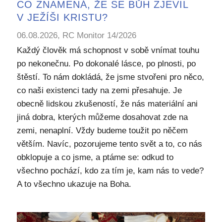
CO ZNAMENÁ, ŽE SE BŮH ZJEVIL
V JEŽÍŠI KRISTU?
06.08.2026, RC Monitor 14/2026
Každý člověk má schopnost v sobě vnímat touhu
po nekonečnu. Po dokonalé lásce, po plnosti, po
štěstí. To nám dokládá, že jsme stvořeni pro něco,
co naši existenci tady na zemi přesahuje. Je
obecně lidskou zkušeností, že nás materiální ani
jiná dobra, kterých můžeme dosahovat zde na
zemi, nenaplní. Vždy budeme toužit po něčem
větším. Navíc, pozorujeme tento svět a to, co nás
obklopuje a co jsme, a ptáme se: odkud to
všechno pochází, kdo za tím je, kam nás to vede?
A to všechno ukazuje na Boha.