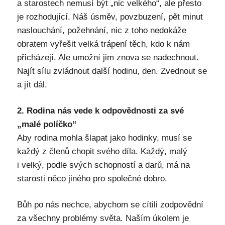
a starostech nemusí být „nic velkého“, ale přesto
je rozhodující. Náš úsměv, povzbuzení, pět minut
naslouchání, požehnání, nic z toho nedokáže
obratem vyřešit velká trápení těch, kdo k nám
přicházejí. Ale umožní jim znova se nadechnout.
Najít sílu zvládnout další hodinu, den. Zvednout se
a jít dál.
2. Rodina nás vede k odpovědnosti za své
„malé políčko“
Aby rodina mohla šlapat jako hodinky, musí se
každý z členů chopit svého díla. Každý, malý
i velký, podle svých schopností a darů, má na
starosti něco jiného pro společné dobro.
Bůh po nás nechce, abychom se cítili zodpovědní
za všechny problémy světa. Naším úkolem je