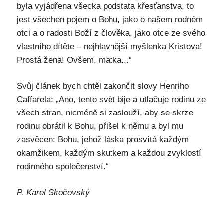
byla vyjádřena všecka podstata křesťanstva, to
jest všechen pojem o Bohu, jako o našem rodném
otci a o radosti Boží z člověka, jako otce ze svého
vlastního dítěte – nejhlavnější myšlenka Kristova!
Prostá žena! Ovšem, matka...“
Svůj článek bych chtěl zakončit slovy Henriho
Caffarela: „Ano, tento svět bije a utlačuje rodinu ze
všech stran, nicméně si zaslouží, aby se skrze
rodinu obrátil k Bohu, přišel k němu a byl mu
zasvěcen: Bohu, jehož láska prosvítá každým
okamžikem, každým skutkem a každou zvyklostí
rodinného společenství.“
P. Karel Skočovský