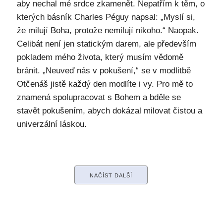
aby nechal mé srdce zkamenět. Nepatřím k těm, o
kterých básník Charles Péguy napsal: „Myslí si,
že milují Boha, protože nemilují nikoho.“ Naopak.
Celibát není jen statickým darem, ale především
pokladem mého života, který musím vědomě
bránit. „Neuveď nás v pokušení,“ se v modlitbě
Otčenáš jistě každý den modlíte i vy. Pro mě to
znamená spolupracovat s Bohem a bděle se
stavět pokušením, abych dokázal milovat čistou a
univerzální láskou.
NAČÍST DALŠÍ