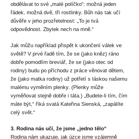
obdělávat to své „malé políčko“: možná jeden
řádek, možná dvě, tři rostlinky. Bůh nás tak učí
důvěře v jeho prozřetelnost: „To je tvá
odpovědnost. Zbytek nech na mně.“
Jak můžu například přispět k ukončení válek ve
světě? V prvé řadě tím, že se (jako kněz) ráno
dobře pomodlím breviář, že se (jako otec od
rodiny) budu po příchodu z práce věnovat dětem,
že (jako matka rodiny) už potřetí s láskou našemu
malému vyměním plenky. (Plenky může
vyměňovat stejně dobře i táta.) „Budete-li tím, čím
máte být,“ říká svatá Kateřina Sienská, „zapálíte
celý svět.“
3. Rodina nás učí, že jsme „jedno tělo“
Rodina nám ukazuje, jak úzce jsme vzájemně