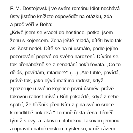
F. M. Dostojevskij ve svém románu Idiot nechává
ústy jistého knížete odpovědět na otázku, zda
a proč věří v Boha:
„Když jsem se vracel do hostince, potkal jsem
ženu s kojencem. Žena ještě mladá, dítěti bylo tak
asi šest neděl. Dítě se na ni usmálo, podle jejího
pozorování poprvé od svého narození. Dívám se,
tak přenábožně se z nenadání pokřižovala. „Co to
děláš, povídám, mladice?“ (...) „Ale tuhle, povídá,
právě tak, jako bývá matčina radost, když
zpozoruje u svého kojence první úsměv, právě
takovou radost mívá i Bůh pokaždé, když z nebe
spatří, že hříšník před Ním z plna svého srdce
k modlitbě pokleká.“ To mně řekla žena, téměř
týmiž slovy, a takovou hlubokou, takovou jemnou
a opravdu náboženskou myšlenku, v níž rázem