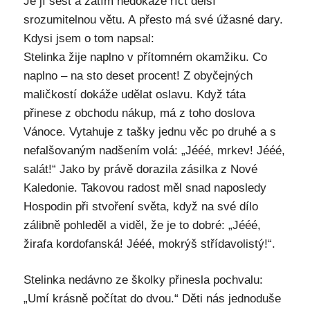
Je jí šest a zatím nedokáže říct delší
srozumitelnou větu. A přesto má své úžasné dary.
Kdysi jsem o tom napsal:
Stelinka žije naplno v přítomném okamžiku. Co
naplno – na sto deset procent! Z obyčejných
maličkostí dokáže udělat oslavu. Když táta
přinese z obchodu nákup, má z toho doslova
Vánoce. Vytahuje z tašky jednu věc po druhé a s
nefalšovaným nadšením volá: „Jééé, mrkev! Jééé,
salát!“ Jako by právě dorazila zásilka z Nové
Kaledonie. Takovou radost měl snad naposledy
Hospodin při stvoření světa, když na své dílo
zálibně pohleděl a viděl, že je to dobré: „Jééé,
žirafa kordofanská! Jééé, mokrýš střídavolistý!“.
Stelinka nedávno ze školky přinesla pochvalu:
„Umí krásně počítat do dvou.“ Děti nás jednoduše