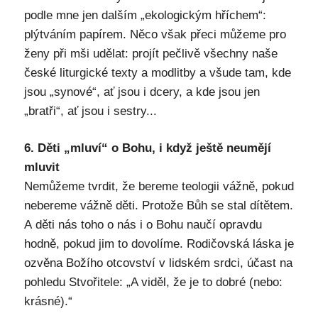
podle mne jen dalším „ekologickým hříchem“:
plýtváním papírem. Něco však přeci můžeme pro
ženy při mši udělat: projít pečlivě všechny naše
české liturgické texty a modlitby a všude tam, kde
jsou „synové“, ať jsou i dcery, a kde jsou jen
„bratři“, ať jsou i sestry...
6. Děti „mluví“ o Bohu, i když ještě neumějí
mluvit
Nemůžeme tvrdit, že bereme teologii vážně, pokud
nebereme vážně děti. Protože Bůh se stal dítětem.
A děti nás toho o nás i o Bohu naučí opravdu
hodně, pokud jim to dovolíme. Rodičovská láska je
ozvěna Božího otcovství v lidském srdci, účast na
pohledu Stvořitele: „A viděl, že je to dobré (nebo:
krásné).“