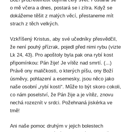
o mě včera a dnes, postará se i zítra. Když se
dokážeme těšit z malých věcí, přestaneme mít
strach z těch velkých.
Vzkříšený Kristus, aby své učedníky přesvědčil,
že není pouhý přízrak, pojedl před nimi rybu (vizte
Lk 24, 43). Pro apoštoly byla pak ona rybí kost
připomínkou: Pán žije! Je vítěz nad smrtí. (...)
Právě ony maličkosti, o kterých píšu, ony Boží
úsměvy, pohlazení a esemesky, jsou něco jako
naše osobní „rybí kosti“. Může to být skoro cokoli,
co nám poselství, že Pán žije a je vítěz, znovu
nechá rozeznít v srdci. Požehnaná jiskérka ve
tmě!
Ani naše pomoc druhým v jejich bolestech