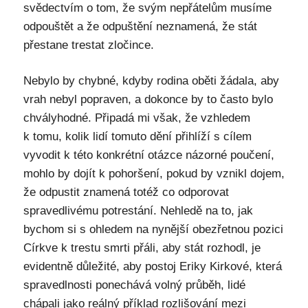
svědectvím o tom, že svým nepřátelům musíme
odpouštět a že odpuštění neznamená, že stát
přestane trestat zločince.
Nebylo by chybné, kdyby rodina oběti žádala, aby
vrah nebyl popraven, a dokonce by to často bylo
chvályhodné. Připadá mi však, že vzhledem
k tomu, kolik lidí tomuto dění přihlíží s cílem
vyvodit k této konkrétní otázce názorné poučení,
mohlo by dojít k pohoršení, pokud by vznikl dojem,
že odpustit znamená totéž co odporovat
spravedlivému potrestání. Nehledě na to, jak
bychom si s ohledem na nynější obezřetnou pozici
Církve k trestu smrti přáli, aby stát rozhodl, je
evidentně důležité, aby postoj Eriky Kirkové, která
spravedlnosti ponechává volný průběh, lidé
chápali jako reálný příklad rozlišování mezi