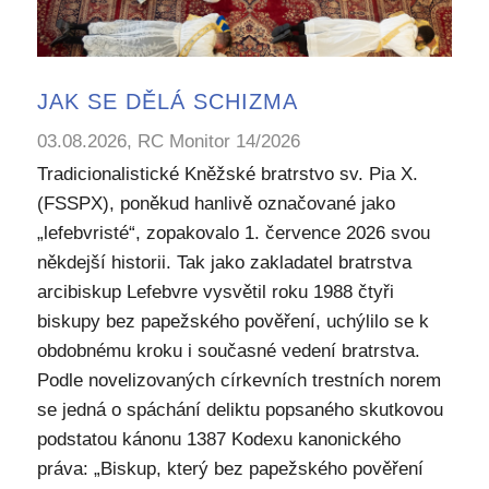
JAK SE DĚLÁ SCHIZMA
03.08.2026, RC Monitor 14/2026
Tradicionalistické Kněžské bratrstvo sv. Pia X.
(FSSPX), poněkud hanlivě označované jako
„lefebvristé“, zopakovalo 1. července 2026 svou
někdejší historii. Tak jako zakladatel bratrstva
arcibiskup Lefebvre vysvětil roku 1988 čtyři
biskupy bez papežského pověření, uchýlilo se k
obdobnému kroku i současné vedení bratrstva.
Podle novelizovaných církevních trestních norem
se jedná o spáchání deliktu popsaného skutkovou
podstatou kánonu 1387 Kodexu kanonického
práva: „Biskup, který bez papežského pověření