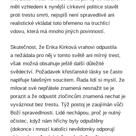
měli vzhledem k nynější církevní politice stavět
proti trestu smrti, nejspíš není spravedlivé ani
realistické vkládat toto břemeno na truchlící
vdovu, která má mnoho jiných povinností.
Skutečnost, že Erika Kirková vrahovi odpustila
a nežádala pro něj v tomto světě ani mírný trest,
však možná obsahuje ještě další důležité
svědectví. Požadavek křesťanské lásky se často
naplňuje falešným soucitem. Řada lidí si myslí, že
milovat své nepřátele znamená nesnažit se je
porazit a že odpustit zločincům znamená nechat je
vyváznout bez trestu. Týž postoj je zaujímán vůči
Boží spravedlnosti. Lidé nechápou, proč je nutný
očistec, když nám hříchy byly odpuštěny
(dokonce i mnozí katolíci nevědomky odporují