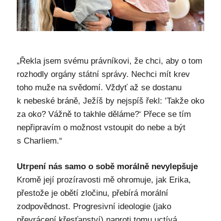
„Řekla jsem svému právníkovi, že chci, aby o tom
rozhodly orgány státní správy. Nechci mít krev
toho muže na svědomí. Vždyť až se dostanu
k nebeské bráně, Ježíš by nejspíš řekl: ’Takže oko
za oko? Vážně to takhle děláme?‘ Přece se tím
nepřipravím o možnost vstoupit do nebe a být
s Charliem.“
Utrpení nás samo o sobě morálně nevylepšuje
Kromě její prozíravosti mě ohromuje, jak Erika,
přestože je obětí zločinu, přebírá morální
zodpovědnost. Progresivní ideologie (jako
převrácení křesťanství) naproti tomu uctívá