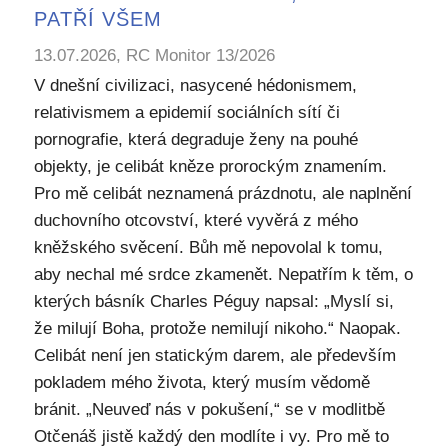
PATŘÍ VŠEM
13.07.2026, RC Monitor 13/2026
V dnešní civilizaci, nasycené hédonismem,
relativismem a epidemií sociálních sítí či
pornografie, která degraduje ženy na pouhé
objekty, je celibát kněze prorockým znamením.
Pro mě celibát neznamená prázdnotu, ale naplnění
duchovního otcovství, které vyvěrá z mého
kněžského svěcení. Bůh mě nepovolal k tomu,
aby nechal mé srdce zkamenět. Nepatřím k těm, o
kterých básník Charles Péguy napsal: „Myslí si,
že milují Boha, protože nemilují nikoho.“ Naopak.
Celibát není jen statickým darem, ale především
pokladem mého života, který musím vědomě
bránit. „Neuveď nás v pokušení,“ se v modlitbě
Otčenáš jistě každý den modlíte i vy. Pro mě to