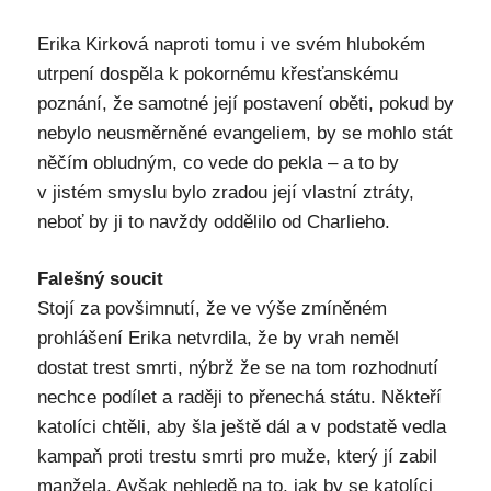
Erika Kirková naproti tomu i ve svém hlubokém
utrpení dospěla k pokornému křesťanskému
poznání, že samotné její postavení oběti, pokud by
nebylo neusměrněné evangeliem, by se mohlo stát
něčím obludným, co vede do pekla – a to by
v jistém smyslu bylo zradou její vlastní ztráty,
neboť by ji to navždy oddělilo od Charlieho.
Falešný soucit
Stojí za povšimnutí, že ve výše zmíněném
prohlášení Erika netvrdila, že by vrah neměl
dostat trest smrti, nýbrž že se na tom rozhodnutí
nechce podílet a raději to přenechá státu. Někteří
katolíci chtěli, aby šla ještě dál a v podstatě vedla
kampaň proti trestu smrti pro muže, který jí zabil
manžela. Avšak nehledě na to, jak by se katolíci