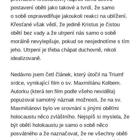
postavení oběti jako takové a tvrdí, že samo
o sobě ospravedlňuje jakoukoli reakci na ublížení.
Křesťané však vědí, že jedině Kristus je čistou
obětí bez vady a že utrpení nás samo o sobě
morálně nevylepšuje, pokud se nesjednotíme s tím
jeho. Utrpení je třeba chápat duchovně, nikoli
idealizovaně.
Nedávno jsem četl článek, který útočil na Triumf
srdce, vynikající film o sv. Maxmiliánu Kolbem.
Autorku (která ten film podle všeho neviděla)
popuzoval samotný náznak možnosti, že na sv.
Maxmiliánovi bylo ve srovnání s jinými oběťmi
holocaustu něco zvláštního. Nejspíš si myslela, že
být obětí holokaustu je samo o sobě něco
posvátného a že naznačovat, že ne všechny oběti