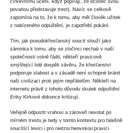
církevnímu učení, když popírají, že očistec svou
povahou představuje trest). Navíc se celkově
zapomíná na to, že k tomu, aby měl člověk užitek
z nabízeného odpuštění, je zapotřebí pokání.
Tím, jak pseudokřesťanský soucit slouží jako
záminka k tomu, aby se zločinci nechali v naší
společnosti volně řádit, někteří pravicově
smýšlející lidé dospěli závěru, že křesťanství
podporuje slabost a v zásadě není schopné bránit
naši civilizaci proti jejím nepřátelům. Někteří na
internetu právě z tohoto důvodu skutek odpuštění
Eriky Kirkové dokonce kritizují.
Veřejně odpustit vrahovi a zároveň nevolat po
mírném trestu je tedy v tomto kontextu pro falešně
soucítící levici i pro nietzscheovskou pravici