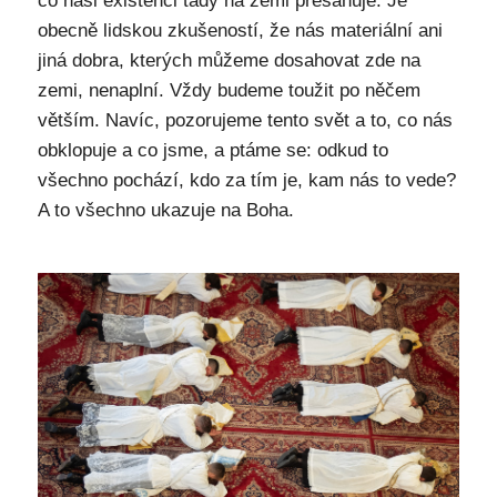
co naši existenci tady na zemi přesahuje. Je
obecně lidskou zkušeností, že nás materiální ani
jiná dobra, kterých můžeme dosahovat zde na
zemi, nenaplní. Vždy budeme toužit po něčem
větším. Navíc, pozorujeme tento svět a to, co nás
obklopuje a co jsme, a ptáme se: odkud to
všechno pochází, kdo za tím je, kam nás to vede?
A to všechno ukazuje na Boha.