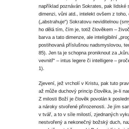
například poznáván Sokrates, pak lidské 
dimenzi, vůni atd., intelekt ovšem z toho
(„abstrahuje“) Sokratovu neviditelnou (s
ho dělá tím, čím je, totiž člověkem – ži
barva a tato dimenze, ale inteligibilní „pr
postihovaná příslušnou nadsmyslovou, te
85). Jen ta je schopna proniknout za „kůr
vevnitř“ – intus legere či intelligere – proč
1).
Zjevení, jež vrcholí v Kristu, pak tuto pr
až může duchový princip člověka, je-li n
Z milosti Boží je člověk povolán k posled
a nároky stvořené přirozenosti. Je jím sa
v tvář, a to v síle milostí, zjednaných vy
nestvořený a nekonečný božský duch, na