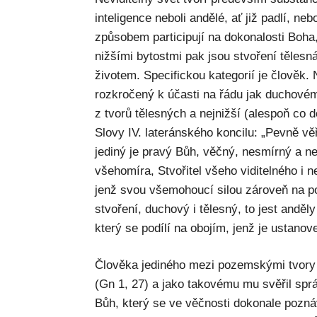
inteligence neboli andělé, ať již padlí, ne
způsobem participují na dokonalosti Boha,
nižšími bytostmi pak jsou stvoření tělesn
životem. Specifickou kategorií je člověk.
rozkročený k účasti na řádu jak duchovém
z tvorů tělesných a nejnižší (alespoň co 
Slovy IV. lateránského koncilu: „Pevně v
jediný je pravý Bůh, věčný, nesmírný a ne
všehomíra, Stvořitel všeho viditelného i 
jenž svou všemohoucí silou zároveň na po
stvoření, duchový i tělesný, to jest andě
který se podílí na obojím, jenž je ustanov
Člověka jediného mezi pozemskými tvory 
(Gn 1, 27) a jako takovému mu svěřil spr
Bůh, který se ve věčnosti dokonale poznává