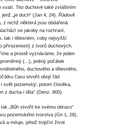
bo svatí. Tito duchové také zvláštním
 jenž „je duch“ (Jan 4, 24). Řádově
á, z nichž některá jsou obdařená
 Nachází se jakoby na rozhraní,
, tak i tělesném, coby nejvyšší
do přirozenosti) z tvorů duchových.
ěříme a prostě vyznáváme, že jeden
proměnný (...), jediný počátek
neviditelného, duchového a tělesného,
čátku času stvořil obojí řád
ly i svět pozemský; potom člověka,
en z ducha i těla“ (Denz. 800).
tak „Bůh stvořil ke svému obrazu“
ávu pozemského tvorstva (Gn 1, 28).
 a miluje, jehož trojiční život