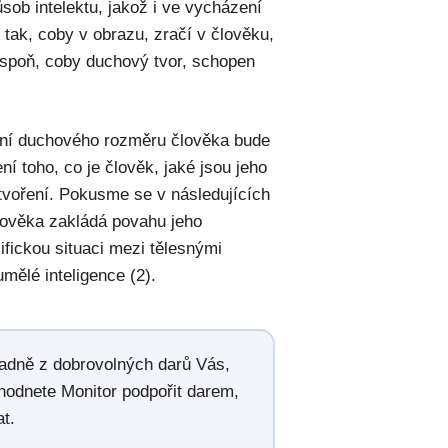
ob intelektu, jakož i ve vycházení
tak, coby v obrazu, zračí v člověku,
lespoň, coby duchový tvor, schopen
ení duchového rozměru člověka bude
 toho, co je člověk, jaké jsou jeho
stvoření. Pokusme se v následujících
lověka zakládá povahu jeho
cifickou situaci mezi tělesnými
ělé inteligence (2).
radně z dobrovolných darů Vás,
hodnete Monitor podpořit darem,
t.