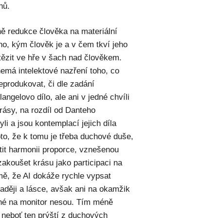
nů.
ně redukce člověka na materiální
oho, kým člověk je a v čem tkví jeho
ězit ve hře v šach nad člověkem.
emá intelektové nazření toho, co
produkovat, či dle zadání
ngelovo dílo, ale ani v jedné chvíli
rásy, na rozdíl od Danteho
byli a jsou kontemplací jejich díla
to, že k tomu je třeba duchové duše,
it harmonii proporce, vznešenou
 zakoušet krásu jako participaci na
mě, že AI dokáže rychle vypsat
aději a lásce, avšak ani na okamžik
né na monitor nesou. Tím méně
, neboť ten prýští z duchových