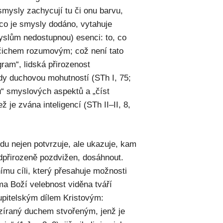
smysly zachycují tu či onu barvu,
, co je smysly dodáno, vytahuje
myslům nedostupnou) esenci: to, co
vočichem rozumovým; což není tato
ogram“, lidská přirozenost
dy duchovou mohutností (STh I, 75;
u“ smyslových aspektů a „číst
ež je zvána inteligencí (STh II–II, 8,
avdu nejen potvrzuje, ale ukazuje, kam
adpřirozeně pozdvižen, dosáhnout.
nímu cíli, který přesahuje možnosti
ma Boží velebnost viděna tváří
kupitelským dílem Kristovým:
zíraný duchem stvořeným, jenž je