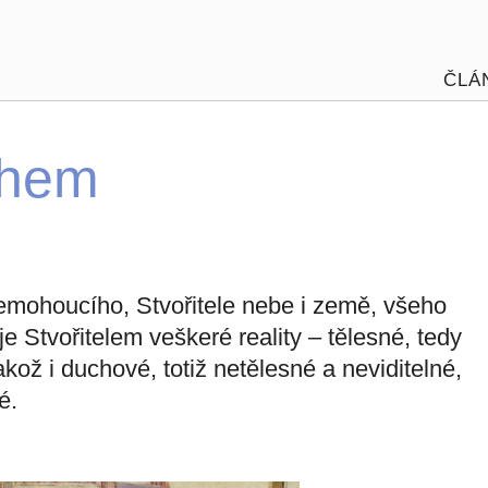
ČLÁ
chem
emohoucího, Stvořitele nebe i země, všeho
 je Stvořitelem veškeré reality – tělesné, tedy
kož i duchové, totiž netělesné a neviditelné,
é.