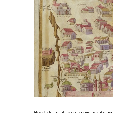
Neviditelný svět tvoří především substan