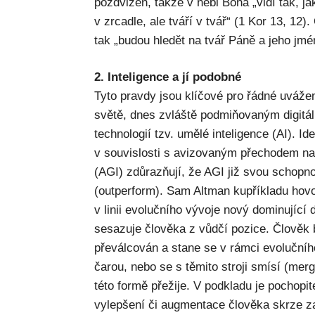
pozdvižen, takže v nebi Boha „vidí tak, jak 
v zrcadle, ale tváří v tvář“ (1 Kor 13, 1
tak „budou hledět na tvář Páně a jeho jmé
2. Inteligence a jí podobné
Tyto pravdy jsou klíčové pro řádné uváže
světě, dnes zvláště podmiňovaným digitáln
technologií tzv. umělé inteligence (AI). 
v souvislosti s avizovaným přechodem na
(AGI) zdůrazňují, že AGI již svou schop
(outperform). Sam Altman kupříkladu hov
v linii evolučního vývoje nový dominující
sesazuje člověka z vůdčí pozice. Člově
převálcován a stane se v rámci evoluční
čarou, nebo se s těmito stroji smísí (merg
této formě přežije. V podkladu je pochopi
vylepšení či augmentace člověka skrze z