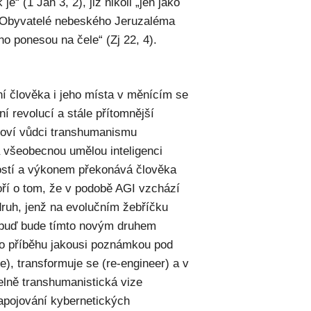
je“ (1 Jan 3, 2), již nikoli „jen jako
2). Obyvatelé nebeského Jeruzaléma
no ponesou na čele“ (Zj 22, 4).
ní člověka i jeho místa v měnícím se
í revolucí a stále přítomnější
Ideoví vůdci transhumanismu
 všeobecnou umělou inteligenci
ností a výkonem překonává člověka
oří o tom, že v podobě AGI vzchází
 druh, jenž na evolučním žebříčku
k buď bude tímto novým druhem
ho příběhu jakousi poznámkou pod
e), transformuje se (re-engineer) a v
telně transhumanistická vize
apojování kybernetických