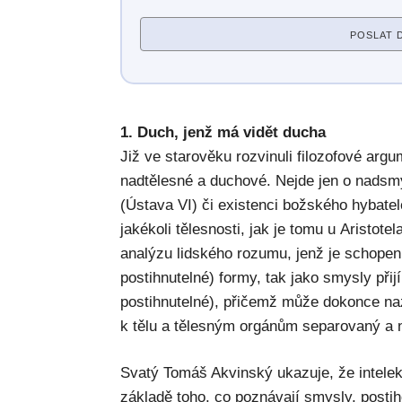
POSLAT 
1. Duch, jenž má vidět ducha
Již ve starověku rozvinuli filozofové argu
nadtělesné a duchové. Nejde jen o nadsmys
(Ústava VI) či existenci božského hybatel
jakékoli tělesnosti, jak je tomu u Aristotel
analýzu lidského rozumu, jenž je schopen př
postihnutelné) formy, tak jako smysly přij
postihnutelné), přičemž může dokonce na
k tělu a tělesným orgánům separovaný a n
Svatý Tomáš Akvinský ukazuje, že intele
základě toho, co poznávají smysly, postihov