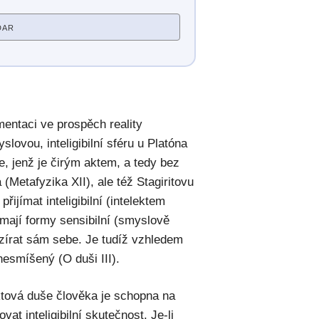
DAR
mentaci ve prospěch reality
lovou, inteligibilní sféru u Platóna
e, jenž je čirým aktem, a tedy bez
a (Metafyzika XII), ale též Stagiritovu
ijímat inteligibilní (intelektem
ímají formy sensibilní (smyslově
zírat sám sebe. Je tudíž vzhledem
esmíšený (O duši III).
ktová duše člověka je schopna na
at inteligibilní skutečnost. Je-li