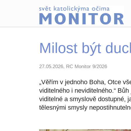
Milost být du
27.05.2026, RC Monitor 9/2026
„Věřím v jednoho Boha, Otce vš
viditelného i neviditelného.“ Bůh
viditelné a smyslově dostupné, ja
tělesnými smysly nepostihnuteln