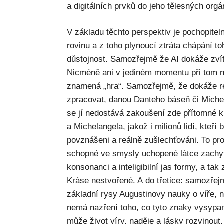
a digitálních prvků do jeho tělesných orgá
V základu těchto perspektiv je pochopitel
rovinu a z toho plynoucí ztráta chápání t
důstojnost. Samozřejmě že AI dokáže zvít
Nicméně ani v jediném momentu při tom n
znamená „hra“. Samozřejmě, že dokáže re
zpracovat, danou Danteho báseň či Michela
se jí nedostává zakoušení zde přítomné k
a Michelangela, jakož i milionů lidí, kteří 
povznášeni a reálně zušlechťováni. To pro
schopné ve smysly uchopené látce zachyt
konsonanci a inteligibilní jas formy, a tak
Kráse nestvořené. A do třetice: samozřej
základní rysy Augustinovy nauky o víře, n
nemá nazření toho, co tyto znaky vysypa
může život víry, naděje a lásky rozvinout