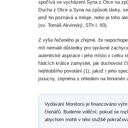
spočívá ve vycházení Syna z Otce na způs
Ducha z Otce a Syna na způsob lásky, se 
jenž ho poznává a miluje, nebo je toho a
(sv. Tomáš Akvinský, STh I, 93).
Z výše řečeného je zřejmé, že nepochop
mít nemalé důsledky pro správné zachycení
autentické aspirace i jeho místo v celku 
řádcích krátce zamyslet, jak duchovost č
nejhlubšího povolání (1), jakož i jeho spe
jsoucny, zejména s ohledem na fenomén um
Vydávání Monitoru je financováno výh
čtenářů. Budeme vděční, pokud se roz
abychom mohli v této službě pokračova