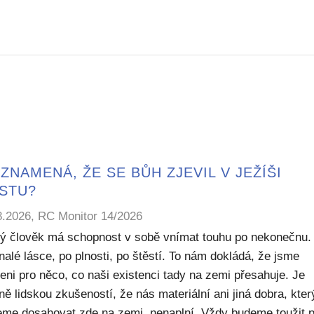
ZNAMENÁ, ŽE SE BŮH ZJEVIL V JEŽÍŠI
ISTU?
8.2026, RC Monitor 14/2026
ý člověk má schopnost v sobě vnímat touhu po nekonečnu.
alé lásce, po plnosti, po štěstí. To nám dokládá, že jsme
eni pro něco, co naši existenci tady na zemi přesahuje. Je
ě lidskou zkušeností, že nás materiální ani jiná dobra, kte
me dosahovat zde na zemi, nenaplní. Vždy budeme toužit 