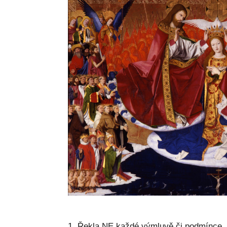
1. Řekla NE každé výmluvě či podmínce, 