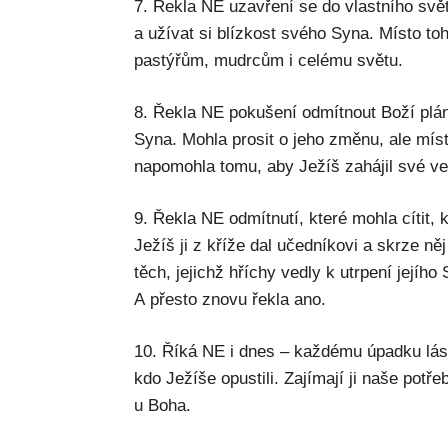
7. Řekla NE uzavření se do vlastního svě
a užívat si blízkost svého Syna. Místo t
pastýřům, mudrcům i celému světu.
8. Řekla NE pokušení odmítnout Boží plán. 
Syna. Mohla prosit o jeho změnu, ale míst
napomohla tomu, aby Ježíš zahájil své ve
9. Řekla NE odmítnutí, které mohla cítit, kd
Ježíš ji z kříže dal učedníkovi a skrze ně
těch, jejichž hříchy vedly k utrpení jejíh
A přesto znovu řekla ano.
10. Říká NE i dnes – každému úpadku lás
kdo Ježíše opustili. Zajímají ji naše potř
u Boha.