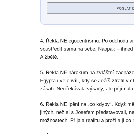
POSLAT 
4. Řekla NE egocentrismu. Po odchodu ar
soustředit sama na sebe. Naopak – ihned
Alžbětě.
5. Řekla NE nárokům na zvláštní zacházení.
Egypta i ve chvíli, kdy se Ježíš ztratil 
zásah. Neočekávala výsady, ale přijímala 
6. Řekla NE lpění na „co kdyby“. Když mě
jiných, než si s Josefem představovali, n
možnostech. Přijala realitu a prožila ji co 