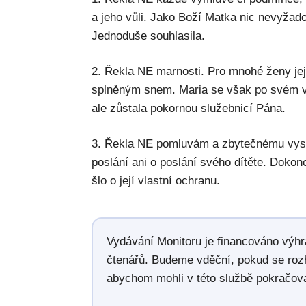
a jeho vůli. Jako Boží Matka nic nevyžad
Jednoduše souhlasila.
2. Řekla NE marnosti. Pro mnohé ženy jej
splněným snem. Maria se však po svém v
ale zůstala pokornou služebnicí Pána.
3. Řekla NE pomluvám a zbytečnému vysv
poslání ani o poslání svého dítěte. Dokon
šlo o její vlastní ochranu.
Vydávání Monitoru je financováno výh
čtenářů. Budeme vděční, pokud se roz
abychom mohli v této službě pokračova