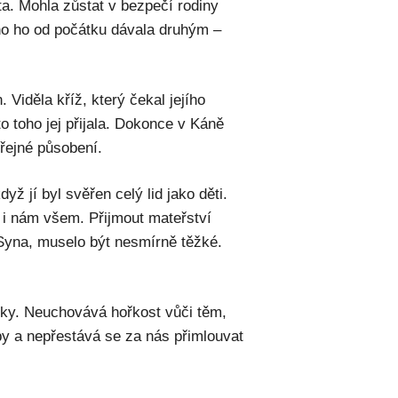
ta. Mohla zůstat v bezpečí rodiny
oho ho od počátku dávala druhým –
Viděla kříž, který čekal jejího
o toho jej přijala. Dokonce v Káně
řejné působení.
yž jí byl svěřen celý lid jako děti.
j i nám všem. Přijmout mateřství
o Syna, muselo být nesmírně těžké.
ky. Neuchovává hořkost vůči těm,
eby a nepřestává se za nás přimlouvat