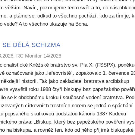
m větším. Navíc, pozorujeme tento svět a to, co nás obklop
sme, a ptáme se: odkud to všechno pochází, kdo za tím je, 
to vede? A to všechno ukazuje na Boha.
 SE DĚLÁ SCHIZMA
8.2026, RC Monitor 14/2026
icionalistické Kněžské bratrstvo sv. Pia X. (FSSPX), poněku
ivě označované jako „lefebvristé“, zopakovalo 1. července 2
někdejší historii. Tak jako zakladatel bratrstva arcibiskup
bvre vysvětil roku 1988 čtyři biskupy bez papežského pověř
lilo se k obdobnému kroku i současné vedení bratrstva. Pod
lizovaných církevních trestních norem se jedná o spáchání
ktu popsaného skutkovou podstatou kánonu 1387 Kodexu
nického práva: „Biskup, který bez papežského pověření vys
ho na biskupa, a rovněž ten, kdo od něho přijímá biskupské