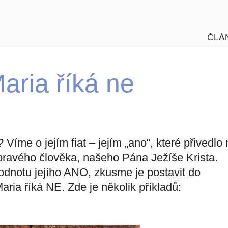
ČLÁ
ria říká ne
Víme o jejím fiat – jejím „ano“, které přivedlo
pravého člověka, našeho Pána Ježíše Krista.
odnotu jejího ANO, zkusme je postavit do
aria říká NE. Zde je několik příkladů: