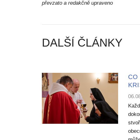
převzato a redakčně upraveno
DALŠÍ ČLÁNKY
CO 
KR
06.0
Každ
dokon
stvoř
obecn
může