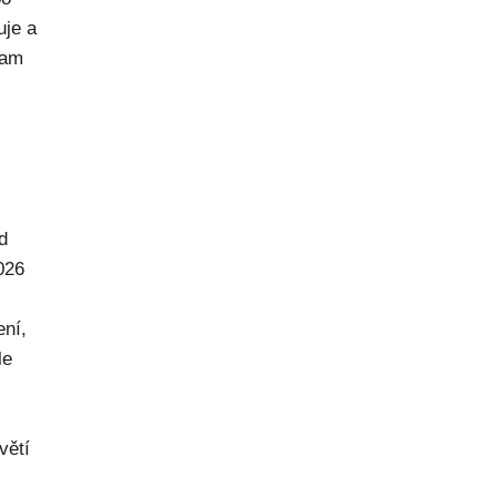
uje a
kam
d
026
ení,
le
větí