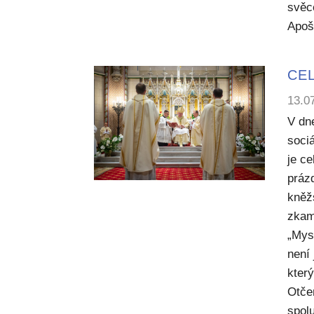
svěc
Apoš
CEL
13.0
V dn
sociá
je c
práz
kněž
zkam
„Mysl
není
kter
Otče
spol