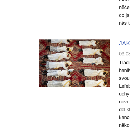
něče
co j
nás 
JAK
03.0
Trad
hanl
svou 
Lefe
uchý
nove
deli
kano
něko