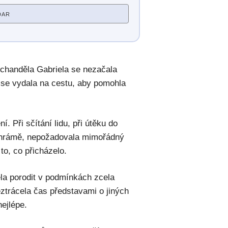
DAR
chanděla Gabriela se nezačala
 se vydala na cestu, aby pomohla
 Při sčítání lidu, při útěku do
v chrámě, nepožadovala mimořádný
to, co přicházelo.
la porodit v podmínkách zcela
eztrácela čas představami o jiných
nejlépe.