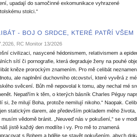
ení, upadají do samočinné exkomunikace vyhrazené
tolskému stolci.“
IBÁT - BOJ O SRDCE, KTERÉ PATŘÍ VŠEM
7.2026, RC Monitor 13/2026
ešní civilizaci, nasycené hédonismem, relativismem a epide
lních sítí či pornografie, která degraduje ženy na pouhé obje
elibát kněze prorockým znamením. Pro mě celibát nezname
dnotu, ale naplnění duchovního otcovství, které vyvěrá z m
ského svěcení. Bůh mě nepovolal k tomu, aby nechal mé sr
enět. Nepatřím k těm, o kterých básník Charles Péguy naps
í si, že milují Boha, protože nemilují nikoho.“ Naopak. Celib
 jen statickým darem, ale především pokladem mého života,
ý musím vědomě bránit. „Neuveď nás v pokušení,“ se v modl
náš jistě každý den modlíte i vy. Pro mě to znamená
upracovat s Bohem a bděle se stavět pokušením, abych dok