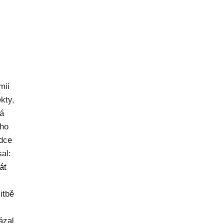
mií
kty,
ná
ého
dce
al:
át
itbě
ázal