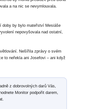
ovala a na nic se nevymlouvala.
í doby by bylo mateřství Mesiáše
yvolení nepovyšovala nad ostatní,
ětlování. Nešířila zprávy o svém
ce to neřekla ani Josefovi – ani když
radně z dobrovolných darů Vás,
hodnete Monitor podpořit darem,
t.