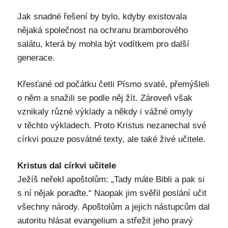
Jak snadné řešení by bylo, kdyby existovala
nějaká společnost na ochranu bramborového
salátu, která by mohla být vodítkem pro další
generace.
Křesťané od počátku četli Písmo svaté, přemýšleli
o něm a snažili se podle něj žít. Zároveň však
vznikaly různé výklady a někdy i vážné omyly
v těchto výkladech. Proto Kristus nezanechal své
církvi pouze posvátné texty, ale také živé učitele.
Kristus dal církvi učitele
Ježíš neřekl apoštolům: „Tady máte Bibli a pak si
s ní nějak poraďte.“ Naopak jim svěřil poslání učit
všechny národy. Apoštolům a jejich nástupcům dal
autoritu hlásat evangelium a střežit jeho pravý