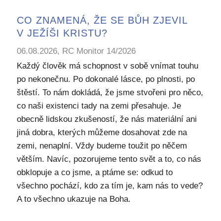
CO ZNAMENÁ, ŽE SE BŮH ZJEVIL
V JEŽÍŠI KRISTU?
06.08.2026, RC Monitor 14/2026
Každý člověk má schopnost v sobě vnímat touhu
po nekonečnu. Po dokonalé lásce, po plnosti, po
štěstí. To nám dokládá, že jsme stvořeni pro něco,
co naši existenci tady na zemi přesahuje. Je
obecně lidskou zkušeností, že nás materiální ani
jiná dobra, kterých můžeme dosahovat zde na
zemi, nenaplní. Vždy budeme toužit po něčem
větším. Navíc, pozorujeme tento svět a to, co nás
obklopuje a co jsme, a ptáme se: odkud to
všechno pochází, kdo za tím je, kam nás to vede?
A to všechno ukazuje na Boha.