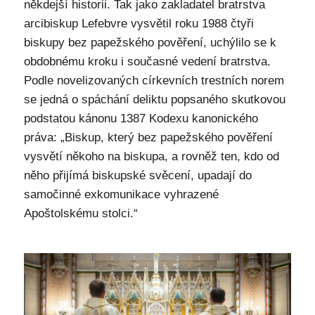
někdejší historii. Tak jako zakladatel bratrstva
arcibiskup Lefebvre vysvětil roku 1988 čtyři
biskupy bez papežského pověření, uchýlilo se k
obdobnému kroku i současné vedení bratrstva.
Podle novelizovaných církevních trestních norem
se jedná o spáchání deliktu popsaného skutkovou
podstatou kánonu 1387 Kodexu kanonického
práva: „Biskup, který bez papežského pověření
vysvětí někoho na biskupa, a rovněž ten, kdo od
něho přijímá biskupské svěcení, upadají do
samočinné exkomunikace vyhrazené
Apoštolskému stolci.“