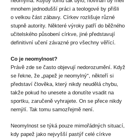
neomylná. Kdyby tomu tak bylo, novináři by měli
mnohem jednodušší práci a teologové by přišli
o velkou část zábavy. Církev rozlišuje různé
stupně autority. Některé výroky patří do běžného
učitelského působení církve, jiné představují
definitivní učení závazné pro všechny věřící.
Co je neomylnost?
Právě zde se často objevují nedorozumění. Když
se řekne, že „papež je neomylný“, někteří si
představí člověka, který nikdy neudělá chybu,
takže pokud ho unesete a donutíte vsadit na
sportku, zaručeně vyhrajete. On se přece nikdy
nemýlí. Tak tomu samozřejmě není.
Neomylnost se týká pouze mimořádných situací,
kdy papež jako nejvyšší pastýř celé církve