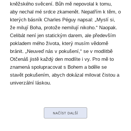
kněžského svěcení. Bůh mě nepovolal k tomu,
aby nechal mé srdce zkamenět. Nepatřím k těm, o
kterých básník Charles Péguy napsal: „Myslí si,
že milují Boha, protože nemilují nikoho.“ Naopak.
Celibát není jen statickým darem, ale především
pokladem mého života, který musím vědomě
bránit. „Neuveď nás v pokušení,“ se v modlitbě
Otčenáš jistě každý den modlíte i vy. Pro mě to
znamená spolupracovat s Bohem a bděle se
stavět pokušením, abych dokázal milovat čistou a
univerzální láskou.
NAČÍST DALŠÍ