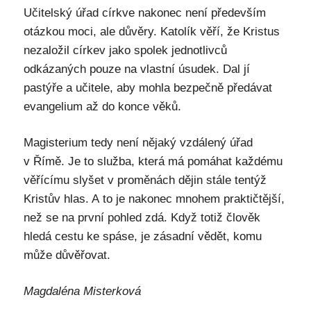
Učitelský úřad církve nakonec není především
otázkou moci, ale důvěry. Katolík věří, že Kristus
nezaložil církev jako spolek jednotlivců
odkázaných pouze na vlastní úsudek. Dal jí
pastýře a učitele, aby mohla bezpečně předávat
evangelium až do konce věků.
Magisterium tedy není nějaký vzdálený úřad
v Římě. Je to služba, která má pomáhat každému
věřícímu slyšet v proměnách dějin stále tentýž
Kristův hlas. A to je nakonec mnohem praktičtější,
než se na první pohled zdá. Když totiž člověk
hledá cestu ke spáse, je zásadní vědět, komu
může důvěřovat.
Magdaléna Misterková