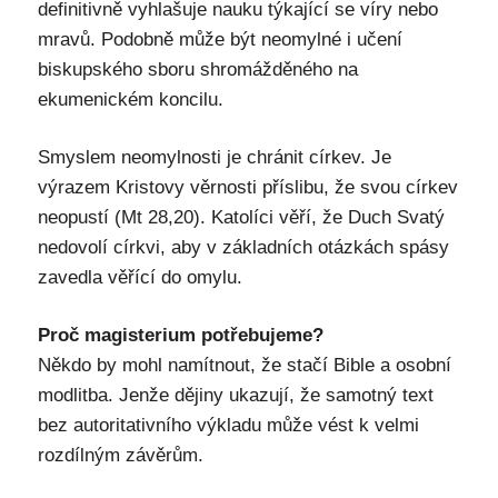
definitivně vyhlašuje nauku týkající se víry nebo
mravů. Podobně může být neomylné i učení
biskupského sboru shromážděného na
ekumenickém koncilu.
Smyslem neomylnosti je chránit církev. Je
výrazem Kristovy věrnosti příslibu, že svou církev
neopustí (Mt 28,20). Katolíci věří, že Duch Svatý
nedovolí církvi, aby v základních otázkách spásy
zavedla věřící do omylu.
Proč magisterium potřebujeme?
Někdo by mohl namítnout, že stačí Bible a osobní
modlitba. Jenže dějiny ukazují, že samotný text
bez autoritativního výkladu může vést k velmi
rozdílným závěrům.