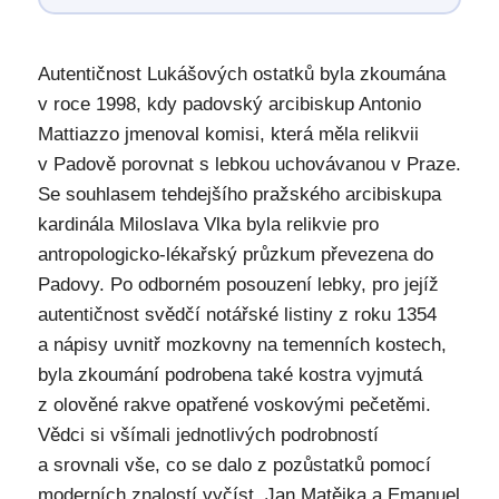
Autentičnost Lukášových ostatků byla zkoumána
v roce 1998, kdy padovský arcibiskup Antonio
Mattiazzo jmenoval komisi, která měla relikvii
v Padově porovnat s lebkou uchovávanou v Praze.
Se souhlasem tehdejšího pražského arcibiskupa
kardinála Miloslava Vlka byla relikvie pro
antropologicko-lékařský průzkum převezena do
Padovy. Po odborném posouzení lebky, pro jejíž
autentičnost svědčí notářské listiny z roku 1354
a nápisy uvnitř mozkovny na temenních kostech,
byla zkoumání podrobena také kostra vyjmutá
z olověné rakve opatřené voskovými pečetěmi.
Vědci si všímali jednotlivých podrobností
a srovnali vše, co se dalo z pozůstatků pomocí
moderních znalostí vyčíst. Jan Matějka a Emanuel