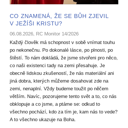
CO ZNAMENÁ, ŽE SE BŮH ZJEVIL
V JEŽÍŠI KRISTU?
06.08.2026, RC Monitor 14/2026
Každý člověk má schopnost v sobě vnímat touhu
po nekonečnu. Po dokonalé lásce, po plnosti, po
štěstí. To nám dokládá, že jsme stvořeni pro něco,
co naši existenci tady na zemi přesahuje. Je
obecně lidskou zkušeností, že nás materiální ani
jiná dobra, kterých můžeme dosahovat zde na
zemi, nenaplní. Vždy budeme toužit po něčem
větším. Navíc, pozorujeme tento svět a to, co nás
obklopuje a co jsme, a ptáme se: odkud to
všechno pochází, kdo za tím je, kam nás to vede?
A to všechno ukazuje na Boha.