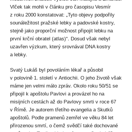
Vlček tak mohli v článku pro časopisu Vesmír
z roku 2000 konstatovat: „Tyto objevy podpořily
sounáležitost pražské lebky a padovské kostry,
stejně jako proporční možnost připojit lebku na
první krční obratel (atlas)“. Dosud však nebyl
uzavřen výzkum, který srovnával DNA kostry
a lebky.
Svatý Lukáš byl povoláním lékař a působil
v polovině 1. století v Antiochii. O jeho životě však
máme jen velmi málo zpráv. Okolo roku 50/51 se
připojil k apoštolu Pavlovi a provázel ho na
misijních cestách až do Pavlovy smrti v roce 67
v Římě. Je autorem třetího evangelia a Skutků
apoštolů. Podle pramenů zemřel ve věku 84 let
přirozenou smrtí, o čemž svědčí také dochované