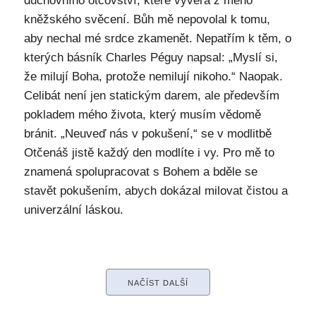
duchovního otcovství, které vyvěrá z mého
kněžského svěcení. Bůh mě nepovolal k tomu,
aby nechal mé srdce zkamenět. Nepatřím k těm, o
kterých básník Charles Péguy napsal: „Myslí si,
že milují Boha, protože nemilují nikoho.“ Naopak.
Celibát není jen statickým darem, ale především
pokladem mého života, který musím vědomě
bránit. „Neuveď nás v pokušení,“ se v modlitbě
Otčenáš jistě každý den modlíte i vy. Pro mě to
znamená spolupracovat s Bohem a bděle se
stavět pokušením, abych dokázal milovat čistou a
univerzální láskou.
NAČÍST DALŠÍ