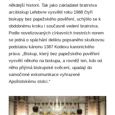
někdejší historii. Tak jako zakladatel bratrstva
arcibiskup Lefebvre vysvětil roku 1988 čtyři
biskupy bez papežského pověření, uchýlilo se k
obdobnému kroku i současné vedení bratrstva.
Podle novelizovaných církevních trestních norem
se jedná o spáchání deliktu popsaného skutkovou
podstatou kánonu 1387 Kodexu kanonického
práva: „Biskup, který bez papežského pověření
vysvětí někoho na biskupa, a rovněž ten, kdo od
něho přijímá biskupské svěcení, upadají do
samočinné exkomunikace vyhrazené
Apoštolskému stolci.“