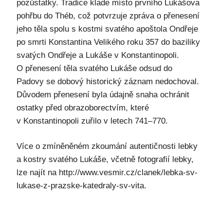
pozůstatky. Tradice klade místo prvního Lukášova
pohřbu do Théb, což potvrzuje zpráva o přenesení
jeho těla spolu s kostmi svatého apoštola Ondřeje
po smrti Konstantina Velikého roku 357 do baziliky
svatých Ondřeje a Lukáše v Konstantinopoli.
O přenesení těla svatého Lukáše odsud do
Padovy se dobový historický záznam nedochoval.
Důvodem přenesení byla údajně snaha ochránit
ostatky před obrazoborectvím, které
v Konstantinopoli zuřilo v letech 741–770.
Více o zmíněněném zkoumání autentičnosti lebky
a kostry svatého Lukáše, včetně fotografií lebky,
lze najít na http://www.vesmir.cz/clanek/lebka-sv-
lukase-z-prazske-katedraly-sv-vita.