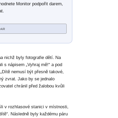
hodnete Monitor podpořit darem,
t.
DAR
 nichž byly fotografie dětí. Na
uli s nápisem „Vyhraj mě!“ a pod
„Dítě nemusí být přesně takové,
ný zvrat. Jako by se jednalo
ovatel chránil před žalobou kvůli
li v rozhlasové stanici v místnosti,
 dítě“. Následně byly každému páru