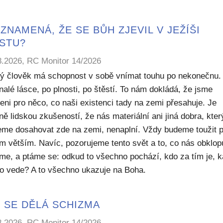
ZNAMENÁ, ŽE SE BŮH ZJEVIL V JEŽÍŠI
ISTU?
8.2026, RC Monitor 14/2026
ý člověk má schopnost v sobě vnímat touhu po nekonečnu.
alé lásce, po plnosti, po štěstí. To nám dokládá, že jsme
eni pro něco, co naši existenci tady na zemi přesahuje. Je
ě lidskou zkušeností, že nás materiální ani jiná dobra, kte
me dosahovat zde na zemi, nenaplní. Vždy budeme toužit 
m větším. Navíc, pozorujeme tento svět a to, co nás obklop
sme, a ptáme se: odkud to všechno pochází, kdo za tím je, 
to vede? A to všechno ukazuje na Boha.
 SE DĚLÁ SCHIZMA
8.2026, RC Monitor 14/2026