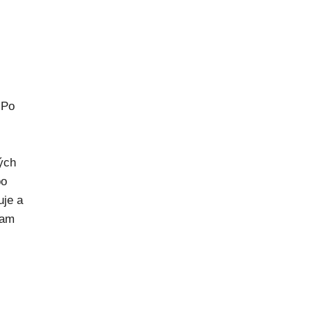
 Po
rých
po
uje a
kam