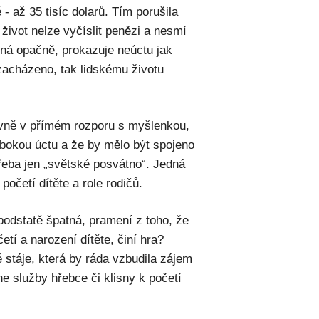
- až 35 tisíc dolarů. Tím porušila
život nelze vyčíslit penězi a nesmí
ná opačně, prokazuje neúctu jak
 zacházeno, tak lidskému životu
jevně v přímém rozporu s myšlenkou,
ubokou úctu a že by mělo být spojeno
řeba jen „světské posvátno“. Jedná
početí dítěte a role rodičů.
 podstatě špatná, pramení z toho, že
etí a narození dítěte, činí hra?
 stáje, která by ráda vzbudila zájem
ne služby hřebce či klisny k početí