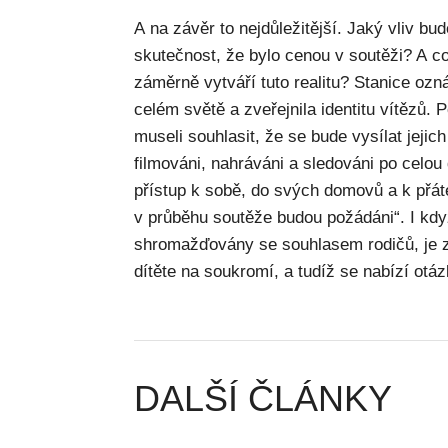
A na závěr to nejdůležitější. Jaký vliv bud
skutečnost, že bylo cenou v soutěži? A co
záměrně vytváří tuto realitu? Stanice ozn
celém světě a zveřejnila identitu vítězů. P
museli souhlasit, že se bude vysílat jejic
filmováni, nahráváni a sledováni po celou
přístup k sobě, do svých domovů a k přáte
v průběhu soutěže budou požádáni“. I kd
shromažďovány se souhlasem rodičů, je z
dítěte na soukromí, a tudíž se nabízí otáz
DALŠÍ ČLÁNKY