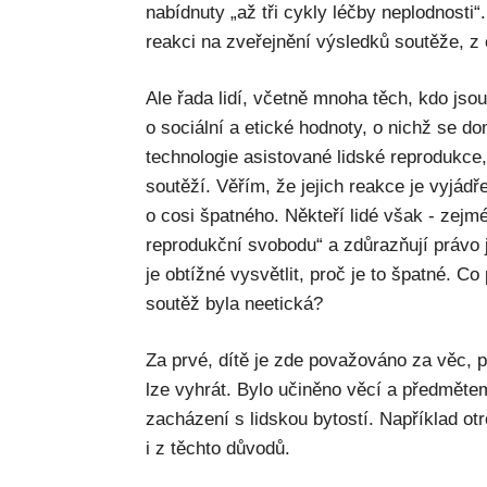
nabídnuty „až tři cykly léčby neplodnosti“.
reakci na zveřejnění výsledků soutěže, z 
Ale řada lidí, včetně mnoha těch, kdo jsou
o sociální a etické hodnoty, o nichž se dom
technologie asistované lidské reprodukce,
soutěží. Věřím, že jejich reakce je vyjádř
o cosi špatného. Někteří lidé však - zejmé
reprodukční svobodu“ a zdůrazňují právo j
je obtížné vysvětlit, proč je to špatné. Co
soutěž byla neetická?
Za prvé, dítě je zde považováno za věc, 
lze vyhrát. Bylo učiněno věcí a předmětem,
zacházení s lidskou bytostí. Například ot
i z těchto důvodů.