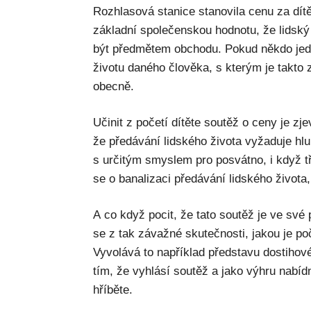
Rozhlasová stanice stanovila cenu za dítě 
základní společenskou hodnotu, že lidský 
být předmětem obchodu. Pokud někdo jed
životu daného člověka, s kterým je takto
obecně.
Učinit z početí dítěte soutěž o ceny je z
že předávání lidského života vyžaduje hl
s určitým smyslem pro posvátno, i když t
se o banalizaci předávání lidského života, 
A co když pocit, že tato soutěž je ve své
se z tak závažné skutečnosti, jakou je poč
Vyvolává to například představu dostihové
tím, že vyhlásí soutěž a jako výhru nabíd
hříběte.