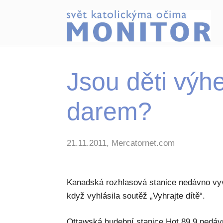
Jsou děti výh
darem?
21.11.2011, Mercatornet.com
Kanadská rozhlasová stanice nedávno vyv
když vyhlásila soutěž „Vyhrajte dítě“.
Ottawská hudební stanice Hot 89,9 nedávno