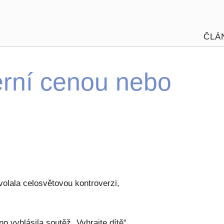
ČLÁ
erní cenou nebo
olala celosvětovou kontroverzi,
 vyhlásila soutěž „Vyhrajte dítě“.