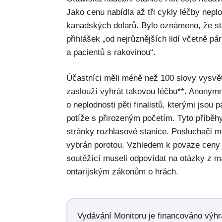
Jako cenu nabídla až tři cykly léčby neplo
kanadských dolarů. Bylo oznámeno, že sta
přihlášek „od nejrůznějších lidí včetně p
a pacientů s rakovinou“.
Účastníci měli méně než 100 slovy vysvětl
zaslouží vyhrát takovou léčbu**. Anonym
o neplodnosti pěti finalistů, kterými jsou 
potíže s přirozeným početím. Tyto příběh
stránky rozhlasové stanice. Posluchači mo
vybrán porotou. Vzhledem k povaze ceny 
soutěžící museli odpovídat na otázky z m
ontarijským zákonům o hrách.
Vydávání Monitoru je financováno výh