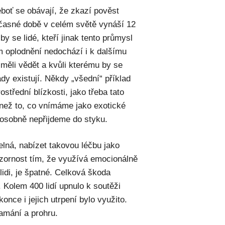
neboť se obávají, že zkazí pověst
učasné době v celém světě vynáší 12
by se lidé, kteří jinak tento průmysl
ém oplodnění nedochází i k dalšímu
ěli vědět a kvůli kterému by se
ady existují. Někdy „všední“ příklad
střední blízkosti, jako třeba tato
než to, co vnímáme jako exotické
 osobně nepřijdeme do styku.
telná, nabízet takovou léčbu jako
ozornost tím, že využívá emocionálně
 lidi, je špatné. Celková škoda
Kolem 400 lidí upnulo k soutěži
konce i jejich utrpení bylo využito.
lamání a prohru.