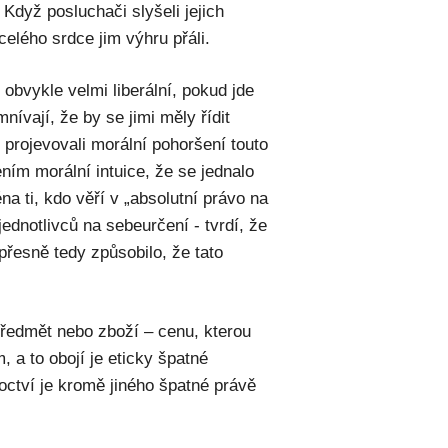
 Když posluchači slyšeli jejich
celého srdce jim výhru přáli.
 obvykle velmi liberální, pokud jde
nívají, že by se jimi měly řídit
 projevovali morální pohoršení touto
ením morální intuice, že se jednalo
na ti, kdo věří v „absolutní právo na
ednotlivců na sebeurčení - tvrdí, že
 přesně tedy způsobilo, že tato
předmět nebo zboží – cenu, kterou
 a to obojí je eticky špatné
roctví je kromě jiného špatné právě