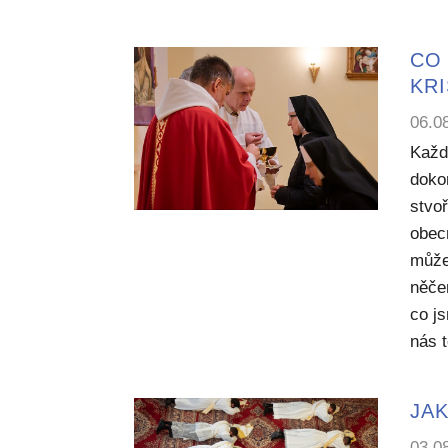
CO 
KR
06.0
Každ
dokon
stvoř
obecn
může
něče
co j
nás 
JAK
03.0