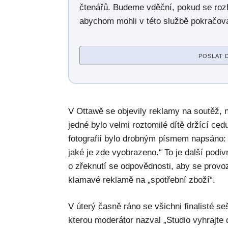
čtenářů. Budeme vděční, pokud se roz
abychom mohli v této službě pokračova
POSLAT 
V Ottawě se objevily reklamy na soutěž, na
jedné bylo velmi roztomilé dítě držící ced
fotografií bylo drobným písmem napsáno: 
jaké je zde vyobrazeno.“ To je další podiv
o zřeknutí se odpovědnosti, aby se provoz
klamavé reklamě na „spotřební zboží“.
V úterý časně ráno se všichni finalisté seš
kterou moderátor nazval „Studio vyhrajte