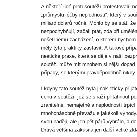
A někteří lidé proti soutěži protestovali, 
„průmyslu léčby neplodnosti“, který v so
miliard dolarů ročně. Mohlo by se stát, že 
nezpochybňují, začali ptát, zda při uměl
nešetrnému zacházení, o kterém bychom m
měly tyto praktiky zastavit. A takové příp
neetické praxe, která se děje v naší bezpro
soutěž, může mít mnohem silnější dopad 
případy, se kterými pravděpodobně nikdy
I kdyby tato soutěž byla jinak eticky přija
cenu v soutěži, jež se snaží přitáhnout p
zranitelné, nemajetné a neplodností trpící
mnohonásobně převažuje jakékoli výhody. 
svou naději, ale jen pět párů vyhrálo, a do
Drtivá většina zakusila jen další velké zk