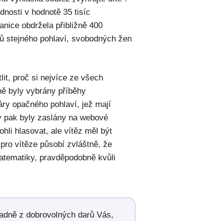
dnosti v hodnotě 35 tisíc
nice obdržela přibližně 400
árů stejného pohlaví, svobodných žen
it, proč si nejvíce ze všech
ně byly vybrány příběhy
páry opačného pohlaví, jež mají
y pak byly zaslány na webové
hli hlasovat, ale vítěz měl být
pro vítěze působí zvláštně, že
atematiky, pravděpodobně kvůli
radně z dobrovolných darů Vás,