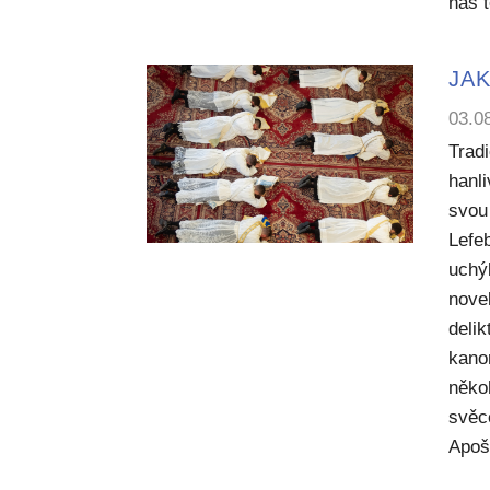
nás 
JAK
03.0
Trad
hanl
svou 
Lefe
uchý
nove
deli
kano
něko
svěc
Apoš