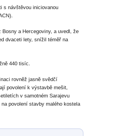
ti s návštěvou iniciovanou
(ACN).
 z Bosny a Hercegoviny, a uvedl, že
ed dvaceti lety, snížil téměř na
žně 440 tisíc.
minaci rovněž jasně svědčí
ají povolení k výstavbě mešit,
setiletích v samotném Sarajevu
l na povolení stavby malého kostela