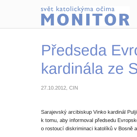
Předseda Evro
kardinála ze 
27.10.2012, CIN
Sarajevský arcibiskup Vinko kardinál Pulj
k tomu, aby informoval předsedu Evrop
o rostoucí diskriminaci katolíků v Bosně 