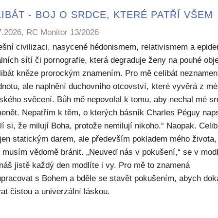
IBÁT - BOJ O SRDCE, KTERÉ PATŘÍ VŠEM
7.2026, RC Monitor 13/2026
ešní civilizaci, nasycené hédonismem, relativismem a epide
lních sítí či pornografie, která degraduje ženy na pouhé obje
elibát kněze prorockým znamením. Pro mě celibát nezname
dnotu, ale naplnění duchovního otcovství, které vyvěrá z m
ského svěcení. Bůh mě nepovolal k tomu, aby nechal mé sr
enět. Nepatřím k těm, o kterých básník Charles Péguy naps
í si, že milují Boha, protože nemilují nikoho.“ Naopak. Celib
 jen statickým darem, ale především pokladem mého života,
ý musím vědomě bránit. „Neuveď nás v pokušení,“ se v modl
náš jistě každý den modlíte i vy. Pro mě to znamená
upracovat s Bohem a bděle se stavět pokušením, abych dok
at čistou a univerzální láskou.