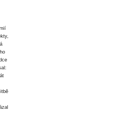
mií
kty,
ná
ého
dce
al:
át
itbě
ázal