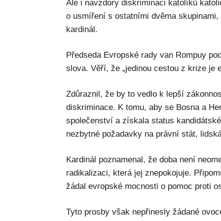
Ale i navzdory diskriminaci katolíků katol
o usmíření s ostatními dvěma skupinami,
kardinál.
Předseda Evropské rady van Rompuy podě
slova. Věří, že „jedinou cestou z krize je
Zdůraznil, že by to vedlo k lepší zákonnost
diskriminace. K tomu, aby se Bosna a He
společenství a získala status kandidátsk
nezbytné požadavky na právní stát, lidsk
Kardinál poznamenal, že doba není neome
radikalizaci, která jej znepokojuje. Připo
žádal evropské mocnosti o pomoc proti
Tyto prosby však nepřinesly žádané ovoce