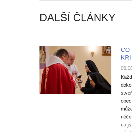
DALŠÍ ČLÁNKY
CO 
KR
06.0
Každ
dokon
stvoř
obecn
může
něče
co j