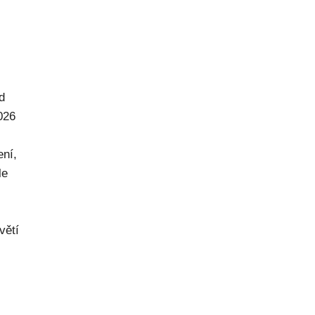
d
026
ení,
le
větí