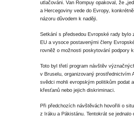
utlačováni. Van Rompuy opakoval, že „je
a Hercegoviny vede do Evropy, konkrétně k
názoru důvodem k naději.
Setkání s předsedou Evropské rady bylo 
EU a vysoce postavenými členy Evropské 
rovněž o možnosti poskytování podpory ko
Toto byl třetí program návštěv význačnýc
v Bruselu, organizovaný prostřednictvím A
svědci mohli evropským politikům podat a
křesťanů nebo jejich diskriminaci.
Při předchozích návštěvách hovořili o si
z Iráku a Pákistánu. Tentokrát se jednalo