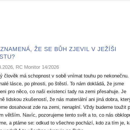
ZNAMENÁ, ŽE SE BŮH ZJEVIL V JEŽÍŠI
ISTU?
8.2026, RC Monitor 14/2026
ý člověk má schopnost v sobě vnímat touhu po nekonečnu.
alé lásce, po plnosti, po štěstí. To nám dokládá, že jsme
eni pro něco, co naši existenci tady na zemi přesahuje. Je
ě lidskou zkušeností, že nás materiální ani jiná dobra, kte
me dosahovat zde na zemi, nenaplní. Vždy budeme toužit 
m větším. Navíc, pozorujeme tento svět a to, co nás obklop
sme, a ptáme se: odkud to všechno pochází, kdo za tím je, 