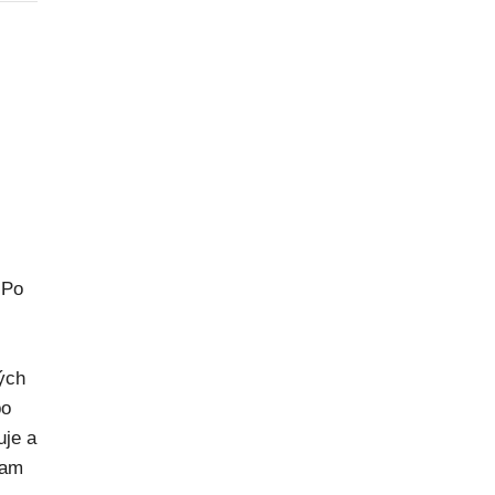
 Po
rých
po
uje a
kam