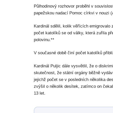
Půlhodinový rozhovor proběhl v souvislos
papežskou nadací Pomoc církvi v nouzi 
Kardinál sdělil, kolik věřících emigrovalo
počet katolíků se od války, která zuřila př
polovinu.**
V současné době činí počet katolíků přibli
Kardinál Puljic dále vysvětlil, že o diskri
skutečnost, že státní orgány běžně vydáv
jejichž počet se v posledních několika de
zvýšil o několik desítek, zatímco on čeka
13 let.