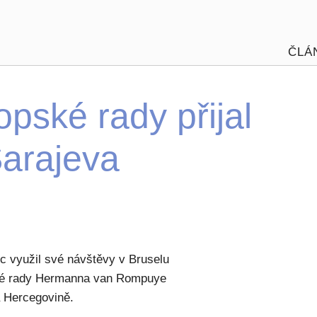
ČLÁ
pské rady přijal
Sarajeva
ic využil své návštěvy v Bruselu
ské rady Hermanna van Rompuye
a Hercegovině.