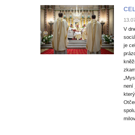
CEL
13.0
V dn
sociá
je c
práz
kněž
zkam
„Mysl
není
kter
Otče
spol
milov