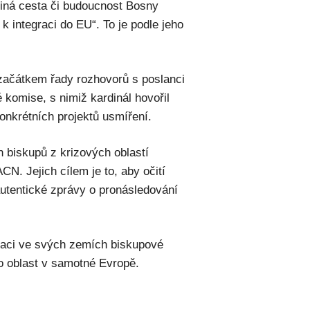
diná cesta či budoucnost Bosny
 integraci do EU“. To je podle jeho
začátkem řady rozhovorů s poslanci
komise, s nimiž kardinál hovořil
nkrétních projektů usmíření.
h biskupů z krizových oblastí
CN. Jejich cílem je to, aby očití
utentické zprávy o pronásledování
tuaci ve svých zemích biskupové
 o oblast v samotné Evropě.