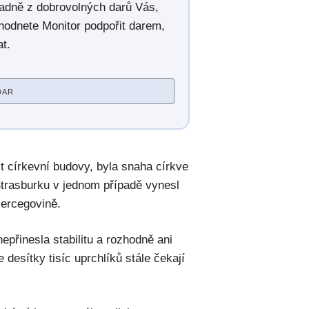
radně z dobrovolných darů Vás,
hodnete Monitor podpořit darem,
t.
DAR
it církevní budovy, byla snaha církve
Štrasburku v jednom případě vynesl
ercegovině.
epřinesla stabilitu a rozhodně ani
 desítky tisíc uprchlíků stále čekají