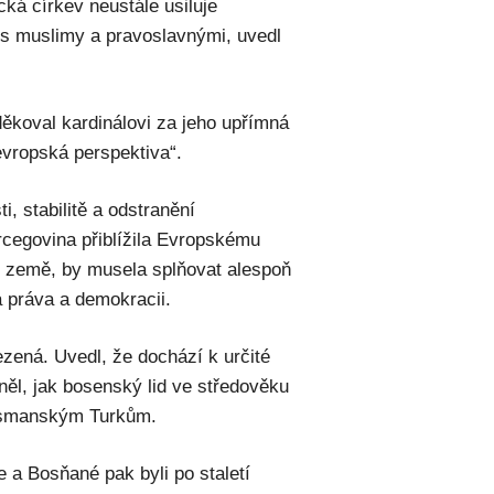
ická církev neustále usiluje
 s muslimy a pravoslavnými, uvedl
koval kardinálovi za jeho upřímná
 evropská perspektiva“.
i, stabilitě a odstranění
rcegovina přiblížila Evropskému
é země, by musela splňovat alespoň
á práva a demokracii.
zená. Uvedl, že dochází k určité
mněl, jak bosenský lid ve středověku
 osmanským Turkům.
 a Bosňané pak byli po staletí