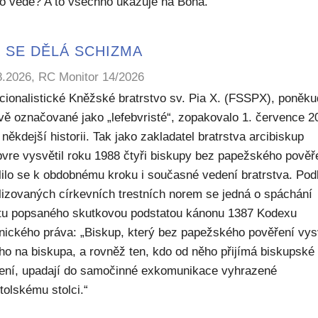
to vede? A to všechno ukazuje na Boha.
 SE DĚLÁ SCHIZMA
8.2026, RC Monitor 14/2026
icionalistické Kněžské bratrstvo sv. Pia X. (FSSPX), poněku
ivě označované jako „lefebvristé“, zopakovalo 1. července 2
někdejší historii. Tak jako zakladatel bratrstva arcibiskup
bvre vysvětil roku 1988 čtyři biskupy bez papežského pověř
lilo se k obdobnému kroku i současné vedení bratrstva. Pod
lizovaných církevních trestních norem se jedná o spáchání
ktu popsaného skutkovou podstatou kánonu 1387 Kodexu
nického práva: „Biskup, který bez papežského pověření vys
ho na biskupa, a rovněž ten, kdo od něho přijímá biskupské
ení, upadají do samočinné exkomunikace vyhrazené
tolskému stolci.“