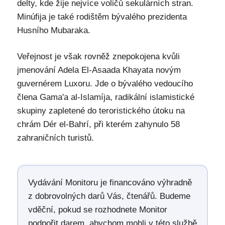
delty, kde žije nejvíce voličů sekulárních stran.
Minúfija je také rodištěm bývalého prezidenta
Husního Mubaraka.
Veřejnost je však rovněž znepokojena kvůli
jmenování Adela El-Asaada Khayata novým
guvernérem Luxoru. Jde o bývalého vedoucího
člena Gama'a al-Islamíja, radikální islamistické
skupiny zapletené do teroristického útoku na
chrám Dér el-Bahrí, při kterém zahynulo 58
zahraničních turistů.
Vydávání Monitoru je financováno výhradně
z dobrovolných darů Vás, čtenářů. Budeme
vděční, pokud se rozhodnete Monitor
podpořit darem, abychom mohli v této službě