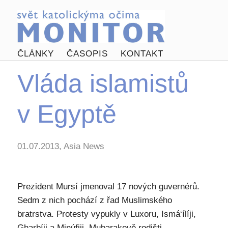
ČLÁNKY
ČASOPIS
KONTAKT
Vláda islamistů
v Egyptě
01.07.2013, Asia News
Prezident Mursí jmenoval 17 nových guvernérů.
Sedm z nich pochází z řad Muslimského
bratrstva. Protesty vypukly v Luxoru, Ismá‘ílíji,
Gharbíji a Minúfiji, Mubarakově rodišti.