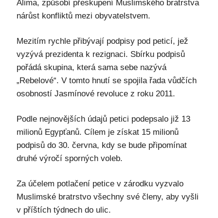
Alima, způsobí přeskupení Muslimského bratrstva
nárůst konfliktů mezi obyvatelstvem.
Mezitím rychle přibývají podpisy pod peticí, jež
vyzývá prezidenta k rezignaci. Sbírku podpisů
pořádá skupina, která sama sebe nazývá
„Rebelové“. V tomto hnutí se spojila řada vůdčích
osobností Jasmínové revoluce z roku 2011.
Podle nejnovějších údajů petici podepsalo již 13
milionů Egypťanů. Cílem je získat 15 milionů
podpisů do 30. června, kdy se bude připomínat
druhé výročí sporných voleb.
Za účelem potlačení petice v zárodku vyzvalo
Muslimské bratrstvo všechny své členy, aby vyšli
v příštích týdnech do ulic.