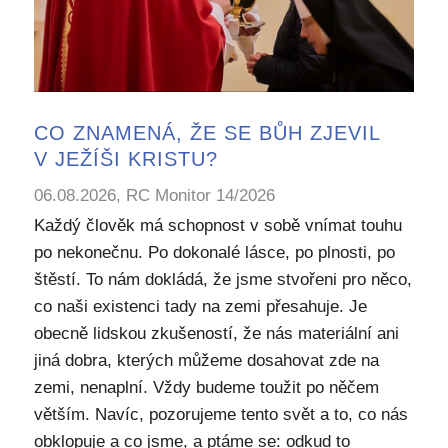
CO ZNAMENÁ, ŽE SE BŮH ZJEVIL
V JEŽÍŠI KRISTU?
06.08.2026, RC Monitor 14/2026
Každý člověk má schopnost v sobě vnímat touhu
po nekonečnu. Po dokonalé lásce, po plnosti, po
štěstí. To nám dokládá, že jsme stvořeni pro něco,
co naši existenci tady na zemi přesahuje. Je
obecně lidskou zkušeností, že nás materiální ani
jiná dobra, kterých můžeme dosahovat zde na
zemi, nenaplní. Vždy budeme toužit po něčem
větším. Navíc, pozorujeme tento svět a to, co nás
obklopuje a co jsme, a ptáme se: odkud to