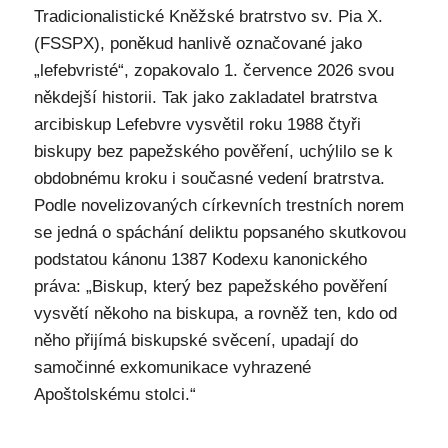
Tradicionalistické Kněžské bratrstvo sv. Pia X.
(FSSPX), poněkud hanlivě označované jako
„lefebvristé“, zopakovalo 1. července 2026 svou
někdejší historii. Tak jako zakladatel bratrstva
arcibiskup Lefebvre vysvětil roku 1988 čtyři
biskupy bez papežského pověření, uchýlilo se k
obdobnému kroku i současné vedení bratrstva.
Podle novelizovaných církevních trestních norem
se jedná o spáchání deliktu popsaného skutkovou
podstatou kánonu 1387 Kodexu kanonického
práva: „Biskup, který bez papežského pověření
vysvětí někoho na biskupa, a rovněž ten, kdo od
něho přijímá biskupské svěcení, upadají do
samočinné exkomunikace vyhrazené
Apoštolskému stolci.“