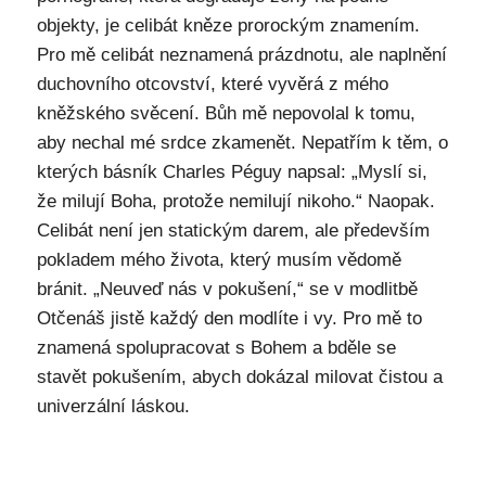
objekty, je celibát kněze prorockým znamením.
Pro mě celibát neznamená prázdnotu, ale naplnění
duchovního otcovství, které vyvěrá z mého
kněžského svěcení. Bůh mě nepovolal k tomu,
aby nechal mé srdce zkamenět. Nepatřím k těm, o
kterých básník Charles Péguy napsal: „Myslí si,
že milují Boha, protože nemilují nikoho.“ Naopak.
Celibát není jen statickým darem, ale především
pokladem mého života, který musím vědomě
bránit. „Neuveď nás v pokušení,“ se v modlitbě
Otčenáš jistě každý den modlíte i vy. Pro mě to
znamená spolupracovat s Bohem a bděle se
stavět pokušením, abych dokázal milovat čistou a
univerzální láskou.