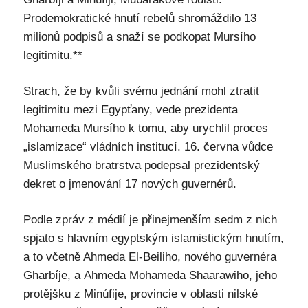
Prodemokratické hnutí rebelů shromáždilo 13
milionů podpisů a snaží se podkopat Mursího
legitimitu.**
Strach, že by kvůli svému jednání mohl ztratit
legitimitu mezi Egypťany, vede prezidenta
Mohameda Mursího k tomu, aby urychlil proces
„islamizace“ vládních institucí. 16. června vůdce
Muslimského bratrstva podepsal prezidentský
dekret o jmenování 17 nových guvernérů.
Podle zpráv z médií je přinejmenším sedm z nich
spjato s hlavním egyptským islamistickým hnutím,
a to včetně Ahmeda El-Beiliho, nového guvernéra
Gharbíje, a Ahmeda Mohameda Shaarawiho, jeho
protějšku z Minúfije, provincie v oblasti nilské