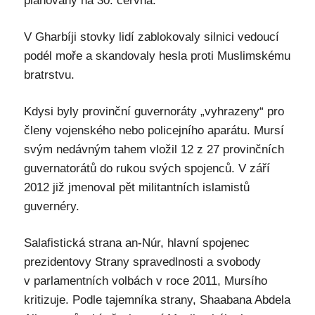
plánovány na 30. června.
V Gharbíji stovky lidí zablokovaly silnici vedoucí
podél moře a skandovaly hesla proti Muslimskému
bratrstvu.
Kdysi byly provinční guvernoráty „vyhrazeny“ pro
členy vojenského nebo policejního aparátu. Mursí
svým nedávným tahem vložil 12 z 27 provinčních
guvernatorátů do rukou svých spojenců. V září
2012 již jmenoval pět militantních islamistů
guvernéry.
Salafistická strana an-Núr, hlavní spojenec
prezidentovy Strany spravedlnosti a svobody
v parlamentních volbách v roce 2011, Mursího
kritizuje. Podle tajemníka strany, Shaabana Abdela