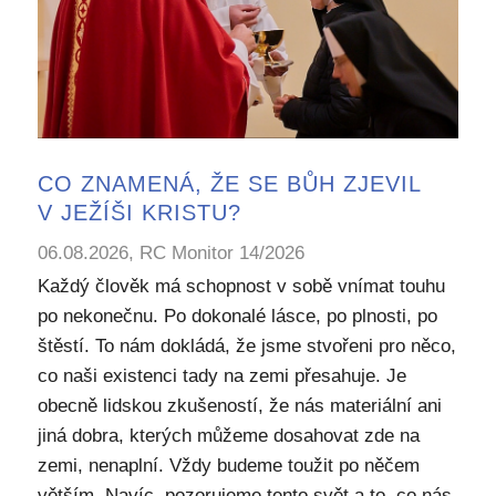
CO ZNAMENÁ, ŽE SE BŮH ZJEVIL
V JEŽÍŠI KRISTU?
06.08.2026, RC Monitor 14/2026
Každý člověk má schopnost v sobě vnímat touhu
po nekonečnu. Po dokonalé lásce, po plnosti, po
štěstí. To nám dokládá, že jsme stvořeni pro něco,
co naši existenci tady na zemi přesahuje. Je
obecně lidskou zkušeností, že nás materiální ani
jiná dobra, kterých můžeme dosahovat zde na
zemi, nenaplní. Vždy budeme toužit po něčem
větším. Navíc, pozorujeme tento svět a to, co nás