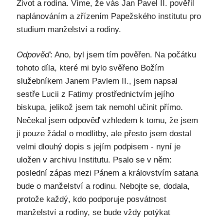
Život a rodina. Víme, že vás Jan Pavel II. pověřil
naplánováním a zřízením Papežského institutu pro
studium manželství a rodiny.
Odpověď
: Ano, byl jsem tím pověřen. Na počátku
tohoto díla, které mi bylo svěřeno Božím
služebníkem Janem Pavlem II., jsem napsal
sestře Lucii z Fatimy prostřednictvím jejího
biskupa, jelikož jsem tak nemohl učinit přímo.
Nečekal jsem odpověď vzhledem k tomu, že jsem
ji pouze žádal o modlitby, ale přesto jsem dostal
velmi dlouhý dopis s jejím podpisem - nyní je
uložen v archivu Institutu. Psalo se v něm:
poslední zápas mezi Pánem a královstvím satana
bude o manželství a rodinu. Nebojte se, dodala,
protože každý, kdo podporuje posvátnost
manželství a rodiny, se bude vždy potýkat