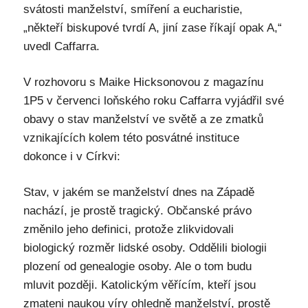
svátosti manželství, smíření a eucharistie,
„někteří biskupové tvrdí A, jiní zase říkají opak A,“
uvedl Caffarra.
V rozhovoru s Maike Hicksonovou z magazínu
1P5 v červenci loňského roku Caffarra vyjádřil své
obavy o stav manželství ve světě a ze zmatků
vznikajících kolem této posvátné instituce
dokonce i v Církvi:
Stav, v jakém se manželství dnes na Západě
nachází, je prostě tragický. Občanské právo
změnilo jeho definici, protože zlikvidovali
biologický rozměr lidské osoby. Oddělili biologii
plození od genealogie osoby. Ale o tom budu
mluvit později. Katolickým věřícím, kteří jsou
zmateni naukou víry ohledně manželství, prostě