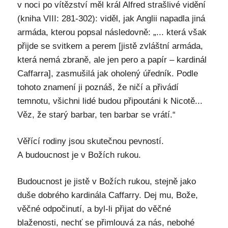
v noci po vítězství měl král Alfred strašlivé vidění
(kniha VIII: 281-302): viděl, jak Anglii napadla jiná
armáda, kterou popsal následovně: „... která však
přijde se svitkem a perem [jistě zvláštní armáda,
která nemá zbraně, ale jen pero a papír – kardinál
Caffarra], zasmušilá jak oholený úředník. Podle
tohoto znamení ji poznáš, že ničí a přivádí
temnotu, všichni lidé budou připoutáni k Nicotě...
Věz, že starý barbar, ten barbar se vrátí.“
Věřící rodiny jsou skutečnou pevností.
A budoucnost je v Božích rukou.
Budoucnost je jistě v Božích rukou, stejně jako
duše dobrého kardinála Caffarry. Dej mu, Bože,
věčné odpočinutí, a byl-li přijat do věčné
blaženosti, nechť se přimlouvá za nás, nebohé