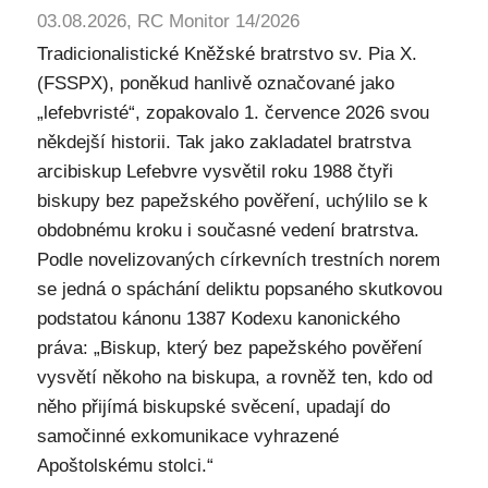
03.08.2026, RC Monitor 14/2026
Tradicionalistické Kněžské bratrstvo sv. Pia X.
(FSSPX), poněkud hanlivě označované jako
„lefebvristé“, zopakovalo 1. července 2026 svou
někdejší historii. Tak jako zakladatel bratrstva
arcibiskup Lefebvre vysvětil roku 1988 čtyři
biskupy bez papežského pověření, uchýlilo se k
obdobnému kroku i současné vedení bratrstva.
Podle novelizovaných církevních trestních norem
se jedná o spáchání deliktu popsaného skutkovou
podstatou kánonu 1387 Kodexu kanonického
práva: „Biskup, který bez papežského pověření
vysvětí někoho na biskupa, a rovněž ten, kdo od
něho přijímá biskupské svěcení, upadají do
samočinné exkomunikace vyhrazené
Apoštolskému stolci.“