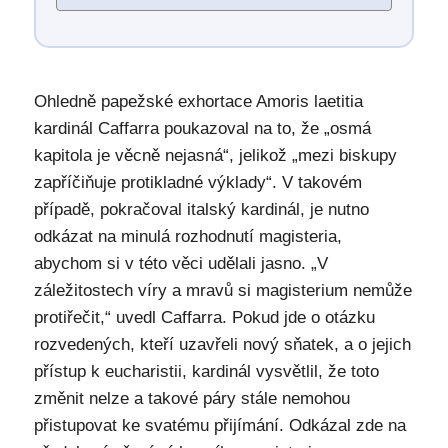
Ohledně papežské exhortace Amoris laetitia
kardinál Caffarra poukazoval na to, že „osmá
kapitola je věcně nejasná“, jelikož „mezi biskupy
zapříčiňuje protikladné výklady“. V takovém
případě, pokračoval italský kardinál, je nutno
odkázat na minulá rozhodnutí magisteria,
abychom si v této věci udělali jasno. „V
záležitostech víry a mravů si magisterium nemůže
protiřečit,“ uvedl Caffarra. Pokud jde o otázku
rozvedených, kteří uzavřeli nový sňatek, a o jejich
přístup k eucharistii, kardinál vysvětlil, že toto
změnit nelze a takové páry stále nemohou
přistupovat ke svatému přijímání. Odkázal zde na