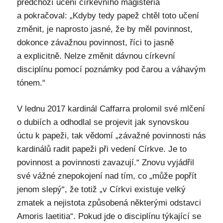
předchozí učení církevního magisteria
a pokračoval: „Kdyby tedy papež chtěl toto učení
změnit, je naprosto jasné, že by měl povinnost,
dokonce závažnou povinnost, říci to jasně
a explicitně. Nelze změnit dávnou církevní
disciplínu pomocí poznámky pod čarou a váhavým
tónem.“
V lednu 2017 kardinál Caffarra prolomil své mlčení
o dubiích a odhodlal se projevit jak synovskou
úctu k papeži, tak vědomí „závažné povinnosti nás
kardinálů radit papeži při vedení Církve. Je to
povinnost a povinnosti zavazují.“ Znovu vyjádřil
své vážné znepokojení nad tím, co „může popřít
jenom slepý“, že totiž „v Církvi existuje velký
zmatek a nejistota způsobená některými odstavci
Amoris laetitia“. Pokud jde o disciplínu týkající se