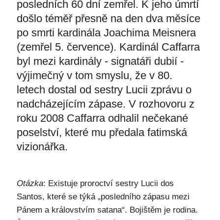
posledních 60 dní zemřel. K jeho úmrtí
došlo téměř přesně na den dva měsíce
po smrti kardinála Joachima Meisnera
(zemřel 5. července). Kardinál Caffarra
byl mezi kardinály - signatáři dubií -
výjimečný v tom smyslu, že v 80.
letech dostal od sestry Lucii zprávu o
nadcházejícím zápase. V rozhovoru z
roku 2008 Caffarra odhalil nečekané
poselství, které mu předala fatimská
vizionářka.
Otázka
: Existuje proroctví sestry Lucii dos
Santos, které se týká „posledního zápasu mezi
Pánem a královstvím satana“. Bojištěm je rodina.