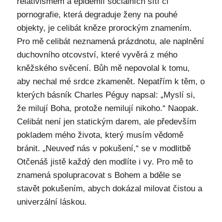
relativismem a epidemií sociálních sítí či
pornografie, která degraduje ženy na pouhé
objekty, je celibát kněze prorockým znamením.
Pro mě celibát neznamená prázdnotu, ale naplnění
duchovního otcovství, které vyvěrá z mého
kněžského svěcení. Bůh mě nepovolal k tomu,
aby nechal mé srdce zkamenět. Nepatřím k těm, o
kterých básník Charles Péguy napsal: „Myslí si,
že milují Boha, protože nemilují nikoho.“ Naopak.
Celibát není jen statickým darem, ale především
pokladem mého života, který musím vědomě
bránit. „Neuveď nás v pokušení,“ se v modlitbě
Otčenáš jistě každý den modlíte i vy. Pro mě to
znamená spolupracovat s Bohem a bděle se
stavět pokušením, abych dokázal milovat čistou a
univerzální láskou.