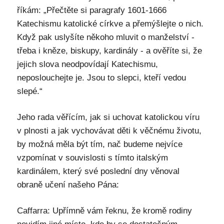
říkám: „Přečtěte si paragrafy 1601-1666
Katechismu katolické církve a přemýšlejte o nich.
Když pak uslyšíte někoho mluvit o manželství -
třeba i kněze, biskupy, kardinály - a ověříte si, že
jejich slova neodpovídají Katechismu,
neposlouchejte je. Jsou to slepci, kteří vedou
slepé.“
Jeho rada věřícím, jak si uchovat katolickou víru
v plnosti a jak vychovávat děti k věčnému životu,
by možná měla být tím, nač budeme nejvíce
vzpomínat v souvislosti s tímto italským
kardinálem, který své poslední dny věnoval
obraně učení našeho Pána:
Caffarra: Upřímně vám řeknu, že kromě rodiny