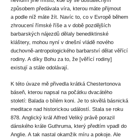
nevidím jiné místo, kde by se dostatečným
způsobem předávala víra, kterou máte přijmout
a podle níž máte žít. Navíc to, co v Evropě během
zhroucení římské říše a v době pozdějších
barbarských nájezdů dělaly benediktinské
kláštery, mohou nyní v dnešní vládě nového
duchovně-antropologického barbarství dělat věřící
rodiny. A díky Bohu za to, že [věřící rodiny]
existují a stále odolávají.
K této úvaze mě přivedla krátká Chestertonova
báseň, kterou napsal na počátku dvacátého
století: Balada o bílém koni. Je to skvělá básnická
meditace nad historickou událostí. Stala se roku
878. Anglický král Alfred Veliký právě porazil
dánského krále Guthruma, který předtím vpadl do
Anglie. A tak nastal okamžik míru a pokoje. Ale