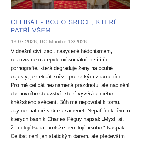
CELIBÁT - BOJ O SRDCE, KTERÉ
PATŘÍ VŠEM
13.07.2026, RC Monitor 13/2026
V dnešní civilizaci, nasycené hédonismem,
relativismem a epidemií sociálních sítí či
pornografie, která degraduje ženy na pouhé
objekty, je celibát kněze prorockým znamením.
Pro mě celibát neznamená prázdnotu, ale naplnění
duchovního otcovství, které vyvěrá z mého
kněžského svěcení. Bůh mě nepovolal k tomu,
aby nechal mé srdce zkamenět. Nepatřím k těm, o
kterých básník Charles Péguy napsal: „Myslí si,
že milují Boha, protože nemilují nikoho.“ Naopak.
Celibát není jen statickým darem, ale především