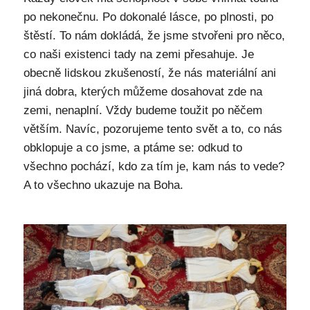
po nekonečnu. Po dokonalé lásce, po plnosti, po
štěstí. To nám dokládá, že jsme stvořeni pro něco,
co naši existenci tady na zemi přesahuje. Je
obecně lidskou zkušeností, že nás materiální ani
jiná dobra, kterých můžeme dosahovat zde na
zemi, nenaplní. Vždy budeme toužit po něčem
větším. Navíc, pozorujeme tento svět a to, co nás
obklopuje a co jsme, a ptáme se: odkud to
všechno pochází, kdo za tím je, kam nás to vede?
A to všechno ukazuje na Boha.