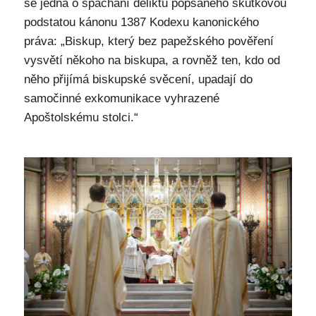
se jedná o spáchání deliktu popsaného skutkovou
podstatou kánonu 1387 Kodexu kanonického
práva: „Biskup, který bez papežského pověření
vysvětí někoho na biskupa, a rovněž ten, kdo od
něho přijímá biskupské svěcení, upadají do
samočinné exkomunikace vyhrazené
Apoštolskému stolci.“