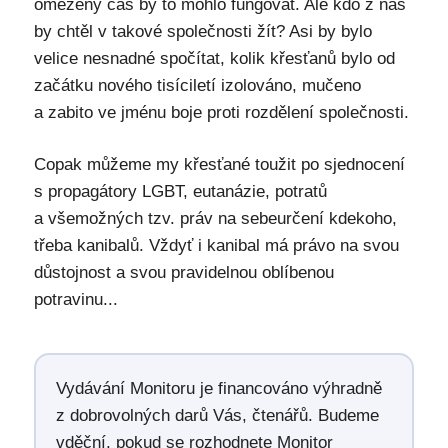
omezený čas by to mohlo fungovat. Ale kdo z nás
by chtěl v takové společnosti žít? Asi by bylo
velice nesnadné spočítat, kolik křesťanů bylo od
začátku nového tisíciletí izolováno, mučeno
a zabito ve jménu boje proti rozdělení společnosti.
Copak můžeme my křesťané toužit po sjednocení
s propagátory LGBT, eutanázie, potratů
a všemožných tzv. práv na sebeurčení kdekoho,
třeba kanibalů. Vždyť i kanibal má právo na svou
důstojnost a svou pravidelnou oblíbenou
potravinu...
Vydávání Monitoru je financováno výhradně
z dobrovolných darů Vás, čtenářů. Budeme
vděční, pokud se rozhodnete Monitor