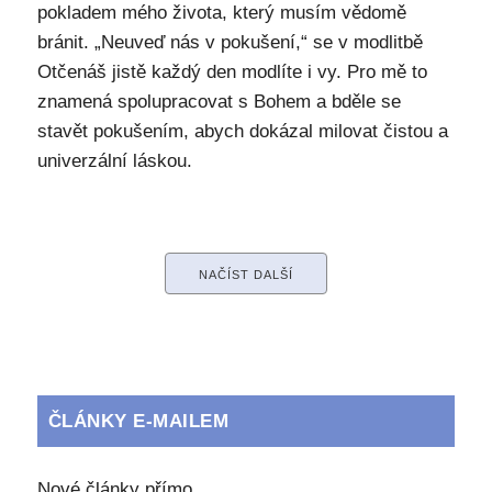
pokladem mého života, který musím vědomě
bránit. „Neuveď nás v pokušení,“ se v modlitbě
Otčenáš jistě každý den modlíte i vy. Pro mě to
znamená spolupracovat s Bohem a bděle se
stavět pokušením, abych dokázal milovat čistou a
univerzální láskou.
NAČÍST DALŠÍ
ČLÁNKY E-MAILEM
Nové články přímo