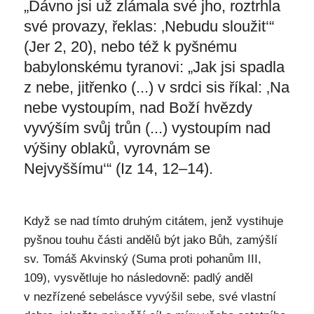
„Dávno jsi už zlámala své jho, roztrhla
své provazy, řeklas: ‚Nebudu sloužit‘“
(Jer 2, 20), nebo též k pyšnému
babylonskému tyranovi: „Jak jsi spadla
z nebe, jitřenko (...) v srdci sis říkal: ‚Na
nebe vystoupím, nad Boží hvězdy
vyvýším svůj trůn (...) vystoupím nad
výšiny oblaků, vyrovnám se
Nejvyššímu‘“ (Iz 14, 12–14).
Když se nad tímto druhým citátem, jenž vystihuje
pyšnou touhu části andělů být jako Bůh, zamýšlí
sv. Tomáš Akvinský (Suma proti pohanům III,
109), vysvětluje ho následovně: padlý anděl
v nezřízené sebelásce vyvýšil sebe, své vlastní