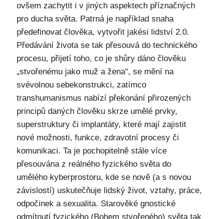
ovšem zachytit i v jiných aspektech příznačných
pro ducha světa. Patrná je například snaha
předefinovat člověka, vytvořit jakési lidství 2.0.
Předávání života se tak přesouvá do technického
procesu, přijetí toho, co je shůry dáno člověku
„stvořenému jako muž a žena“, se mění na
svévolnou sebekonstrukci, zatímco
transhumanismus nabízí překonání přirozených
principů daných člověku skrze umělé prvky,
superstruktury či implantáty, které mají zajistit
nové možnosti, funkce, zdravotní procesy či
komunikaci. Ta je pochopitelně stále více
přesouvána z reálného fyzického světa do
umělého kyberprostoru, kde se nově (a s novou
závislostí) uskutečňuje lidský život, vztahy, práce,
odpočinek a sexualita. Starověké gnostické
odmítnutí fyzického (Bohem stvořeného) světa tak