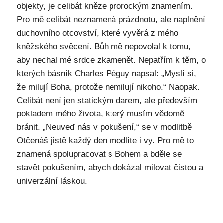
objekty, je celibát kněze prorockým znamením.
Pro mě celibát neznamená prázdnotu, ale naplnění
duchovního otcovství, které vyvěrá z mého
kněžského svěcení. Bůh mě nepovolal k tomu,
aby nechal mé srdce zkamenět. Nepatřím k těm, o
kterých básník Charles Péguy napsal: „Myslí si,
že milují Boha, protože nemilují nikoho.“ Naopak.
Celibát není jen statickým darem, ale především
pokladem mého života, který musím vědomě
bránit. „Neuveď nás v pokušení,“ se v modlitbě
Otčenáš jistě každý den modlíte i vy. Pro mě to
znamená spolupracovat s Bohem a bděle se
stavět pokušením, abych dokázal milovat čistou a
univerzální láskou.