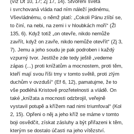
(viz Dt 10, 17; Zj 17, 14). Stvoření světa
i svrchovaná vláda nad ním náleží jedinému,
Vševládnému, o němž platí: „Cokoli Pánu zlíbí se,
to činí, na nebi, na zemi i v hloubkách moří“ (Žl
135, 6). Když totiž „on otevře, nikdo nemůže
zavřít, když on zavře, nikdo nemůže otevřít“ (Zj 3,
7). Jemu a jeho soudu je pak podroben i každý
vzpurný tvor. Jestliže zde tedy ještě „vedeme
zápas (...) proti knížatům a mocnostem, proti těm,
kteří mají svou říši tmy v tomto světě, proti zlým
duchům v ovzduší“ (Ef 6, 12), pamatujme, že to
vše podléhá Kristově prozřetelnosti a vládě. On
také „knížata a mocnosti odzbrojil, veřejně
vystavil potupě a křížem nad nimi triumfoval“ (Kol
2, 15). Opřeni o něj a jeho kříž se máme v tomto
boji osvědčit, získat zásluhy a být přiřazeni k těm,
kterým se dostalo účasti na jeho vítězství.