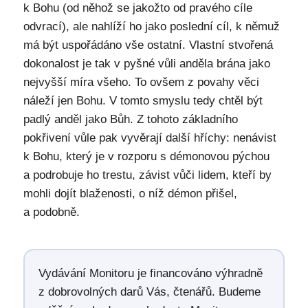
k Bohu (od něhož se jakožto od pravého cíle
odvrací), ale nahlíží ho jako poslední cíl, k němuž
má být uspořádáno vše ostatní. Vlastní stvořená
dokonalost je tak v pyšné vůli anděla brána jako
nejvyšší míra všeho. To ovšem z povahy věci
náleží jen Bohu. V tomto smyslu tedy chtěl být
padlý anděl jako Bůh. Z tohoto základního
pokřivení vůle pak vyvěrají další hříchy: nenávist
k Bohu, který je v rozporu s démonovou pýchou
a podrobuje ho trestu, závist vůči lidem, kteří by
mohli dojít blaženosti, o níž démon přišel,
a podobně.
Vydávání Monitoru je financováno výhradně
z dobrovolných darů Vás, čtenářů. Budeme