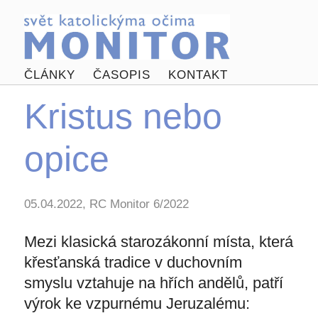
ČLÁNKY
ČASOPIS
KONTAKT
Kristus nebo
opice
05.04.2022, RC Monitor 6/2022
Mezi klasická starozákonní místa, která
křesťanská tradice v duchovním
smyslu vztahuje na hřích andělů, patří
výrok ke vzpurnému Jeruzalému: