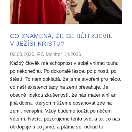
CO ZNAMENÁ, ŽE SE BŮH ZJEVIL
V JEŽÍŠI KRISTU?
06.08.2026, RC Monitor 14/2026
Každý člověk má schopnost v sobě vnímat touhu
po nekonečnu. Po dokonalé lásce, po plnosti, po
štěstí. To nám dokládá, že jsme stvořeni pro něco,
co naši existenci tady na zemi přesahuje. Je
obecně lidskou zkušeností, že nás materiální ani
jiná dobra, kterých můžeme dosahovat zde na
zemi, nenaplní. Vždy budeme toužit po něčem
větším. Navíc, pozorujeme tento svět a to, co nás
obklopuje a co jsme, a ptáme se: odkud to