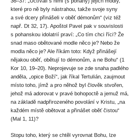
36–37: „Uctívali s nimi (s pohany) jejich modly,
které pro ně byly nástrahou, takže svoje syny
a své dcery přinášeli v oběť démonům“ (viz též
např. Dt 32, 17). Apoštol Pavel pak v souvislosti
s pohanskou idolatrií praví: „Co tím chci říci? Že
snad maso obětované modle něco je? Nebo že
modla něco je? Ale říkám toto: Když přinášejí
nějakou oběť, obětují to démonům, a ne Bohu“ (1
Kor 10, 19–20). Neprojevuje se zde snaha padlého
anděla, „opice Boží“, jak říkal Tertulián, zaujmout
místo toho, jímž a pro něhož byl člověk stvořen,
jehož má adorovat v pravé bohopoctě a jemuž má,
na základě nadpřirozeného povolání v Kristu, „na
každém místě obětovat a přinášet oběť čistou“
(Mal 1, 11)?
Stopu toho, který se chtěl vyrovnat Bohu, lze