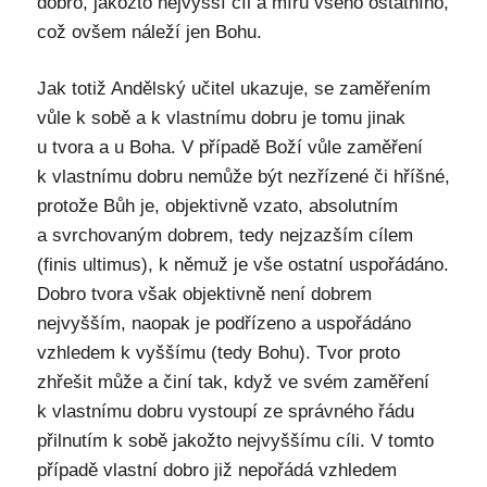
dobro, jakožto nejvyšší cíl a míru všeho ostatního,
což ovšem náleží jen Bohu.
Jak totiž Andělský učitel ukazuje, se zaměřením
vůle k sobě a k vlastnímu dobru je tomu jinak
u tvora a u Boha. V případě Boží vůle zaměření
k vlastnímu dobru nemůže být nezřízené či hříšné,
protože Bůh je, objektivně vzato, absolutním
a svrchovaným dobrem, tedy nejzazším cílem
(finis ultimus), k němuž je vše ostatní uspořádáno.
Dobro tvora však objektivně není dobrem
nejvyšším, naopak je podřízeno a uspořádáno
vzhledem k vyššímu (tedy Bohu). Tvor proto
zhřešit může a činí tak, když ve svém zaměření
k vlastnímu dobru vystoupí ze správného řádu
přilnutím k sobě jakožto nejvyššímu cíli. V tomto
případě vlastní dobro již nepořádá vzhledem