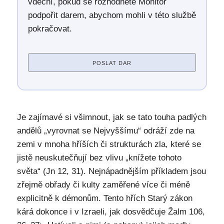
vděční, pokud se rozhodnete Monitor
podpořit darem, abychom mohli v této službě
pokračovat.
POSLAT DAR
Je zajímavé si všimnout, jak se tato touha padlých
andělů „vyrovnat se Nejvyššímu“ odráží zde na
zemi v mnoha hříších či strukturách zla, které se
jistě neuskutečňují bez vlivu „knížete tohoto
světa“ (Jn 12, 31). Nejnápadnějším příkladem jsou
zřejmě obřady či kulty zaměřené více či méně
explicitně k démonům. Tento hřích Starý zákon
kárá dokonce i v Izraeli, jak dosvědčuje Žalm 106,