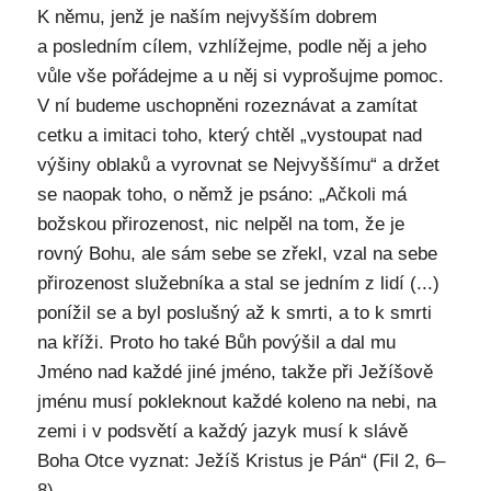
K němu, jenž je naším nejvyšším dobrem
a posledním cílem, vzhlížejme, podle něj a jeho
vůle vše pořádejme a u něj si vyprošujme pomoc.
V ní budeme uschopněni rozeznávat a zamítat
cetku a imitaci toho, který chtěl „vystoupat nad
výšiny oblaků a vyrovnat se Nejvyššímu“ a držet
se naopak toho, o němž je psáno: „Ačkoli má
božskou přirozenost, nic nelpěl na tom, že je
rovný Bohu, ale sám sebe se zřekl, vzal na sebe
přirozenost služebníka a stal se jedním z lidí (...)
ponížil se a byl poslušný až k smrti, a to k smrti
na kříži. Proto ho také Bůh povýšil a dal mu
Jméno nad každé jiné jméno, takže při Ježíšově
jménu musí pokleknout každé koleno na nebi, na
zemi i v podsvětí a každý jazyk musí k slávě
Boha Otce vyznat: Ježíš Kristus je Pán“ (Fil 2, 6–
8).