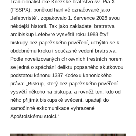
Tradicionalistické Kněžské bratrstvo sv. Pia X.
(FSSPX), poněkud hanlivě označované jako
„lefebvristé“, zopakovalo 1. července 2026 svou
někdejší historii. Tak jako zakladatel bratrstva
arcibiskup Lefebvre vysvětil roku 1988 čtyři
biskupy bez papežského pověření, uchýlilo se k
obdobnému kroku i současné vedení bratrstva.
Podle novelizovaných církevních trestních norem
se jedná o spáchání deliktu popsaného skutkovou
podstatou kánonu 1387 Kodexu kanonického
práva: „Biskup, který bez papežského pověření
vysvětí někoho na biskupa, a rovněž ten, kdo od
něho přijímá biskupské svěcení, upadají do
samočinné exkomunikace vyhrazené
Apoštolskému stolci.“