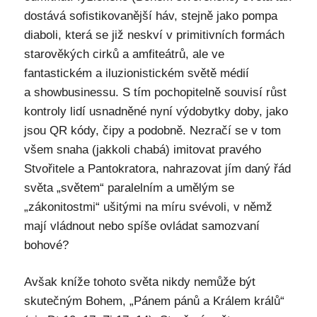
dostává sofistikovanější háv, stejně jako pompa
diaboli, která se již neskví v primitivních formách
starověkých cirků a amfiteátrů, ale ve
fantastickém a iluzionistickém světě médií
a showbusinessu. S tím pochopitelně souvisí růst
kontroly lidí usnadněné nyní výdobytky doby, jako
jsou QR kódy, čipy a podobně. Nezračí se v tom
všem snaha (jakkoli chabá) imitovat pravého
Stvořitele a Pantokratora, nahrazovat jím daný řád
světa „světem“ paralelním a umělým se
„zákonitostmi“ ušitými na míru svévoli, v němž
mají vládnout nebo spíše ovládat samozvaní
bohové?
Avšak kníže tohoto světa nikdy nemůže být
skutečným Bohem, „Pánem pánů a Králem králů“