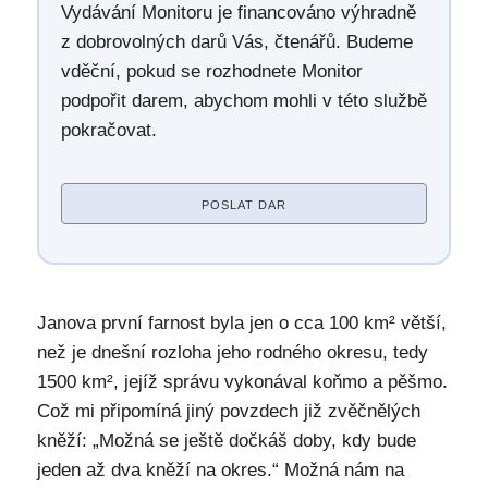
Vydávání Monitoru je financováno výhradně
z dobrovolných darů Vás, čtenářů. Budeme
vděční, pokud se rozhodnete Monitor
podpořit darem, abychom mohli v této službě
pokračovat.
POSLAT DAR
Janova první farnost byla jen o cca 100 km² větší,
než je dnešní rozloha jeho rodného okresu, tedy
1500 km², jejíž správu vykonával koňmo a pěšmo.
Což mi připomíná jiný povzdech již zvěčnělých
kněží: „Možná se ještě dočkáš doby, kdy bude
jeden až dva kněží na okres.“ Možná nám na