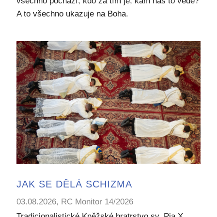
všechno pochází, kdo za tím je, kam nás to vede?
A to všechno ukazuje na Boha.
JAK SE DĚLÁ SCHIZMA
03.08.2026, RC Monitor 14/2026
Tradicionalistické Kněžské bratrstvo sv. Pia X.