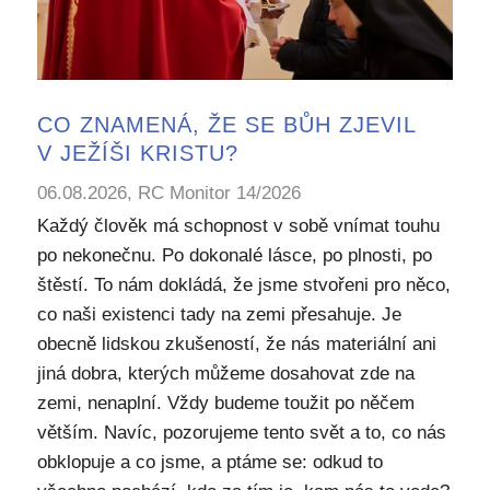
CO ZNAMENÁ, ŽE SE BŮH ZJEVIL
V JEŽÍŠI KRISTU?
06.08.2026, RC Monitor 14/2026
Každý člověk má schopnost v sobě vnímat touhu
po nekonečnu. Po dokonalé lásce, po plnosti, po
štěstí. To nám dokládá, že jsme stvořeni pro něco,
co naši existenci tady na zemi přesahuje. Je
obecně lidskou zkušeností, že nás materiální ani
jiná dobra, kterých můžeme dosahovat zde na
zemi, nenaplní. Vždy budeme toužit po něčem
větším. Navíc, pozorujeme tento svět a to, co nás
obklopuje a co jsme, a ptáme se: odkud to