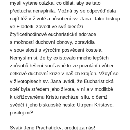
mysli vytane otázka, co dělat, aby se tato
předtucha nenaplnila. Možná by se odpověď dala
najít též v životě a působení sv. Jana. Jako biskup
ve Filadelfii zavedl ve své diecézi
čtyřicetihodinové eucharistické adorace
s možností duchovní obnovy, zpravidla
v souvislosti s výročím posvěcení kostela.
Nemyslím si, že by existovalo mnoho lepších
způsobů řešení současné krize povolání i vůbec
celkové duchovní krize v našich krajích. Vždyť se
v životopisech sv. Jana uvádí, že Eucharistická
oběť byla středem jeho života, v ní a v modlitbě
k ukřižovanému Kristu nacházel sílu, o čemž
svědčí i jeho biskupské heslo: Utrpení Kristovo,
posiluj mě!
Svatý Jene Prachatický, oroduj za nás!