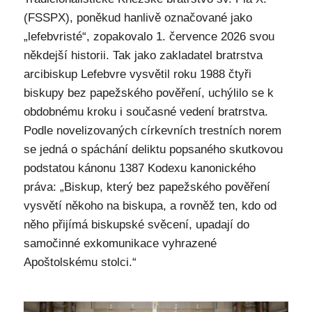
(FSSPX), poněkud hanlivě označované jako
„lefebvristé“, zopakovalo 1. července 2026 svou
někdejší historii. Tak jako zakladatel bratrstva
arcibiskup Lefebvre vysvětil roku 1988 čtyři
biskupy bez papežského pověření, uchýlilo se k
obdobnému kroku i současné vedení bratrstva.
Podle novelizovaných církevních trestních norem
se jedná o spáchání deliktu popsaného skutkovou
podstatou kánonu 1387 Kodexu kanonického
práva: „Biskup, který bez papežského pověření
vysvětí někoho na biskupa, a rovněž ten, kdo od
něho přijímá biskupské svěcení, upadají do
samočinné exkomunikace vyhrazené
Apoštolskému stolci.“