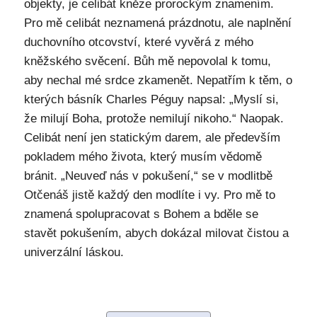
objekty, je celibát kněze prorockým znamením.
Pro mě celibát neznamená prázdnotu, ale naplnění
duchovního otcovství, které vyvěrá z mého
kněžského svěcení. Bůh mě nepovolal k tomu,
aby nechal mé srdce zkamenět. Nepatřím k těm, o
kterých básník Charles Péguy napsal: „Myslí si,
že milují Boha, protože nemilují nikoho.“ Naopak.
Celibát není jen statickým darem, ale především
pokladem mého života, který musím vědomě
bránit. „Neuveď nás v pokušení,“ se v modlitbě
Otčenáš jistě každý den modlíte i vy. Pro mě to
znamená spolupracovat s Bohem a bděle se
stavět pokušením, abych dokázal milovat čistou a
univerzální láskou.