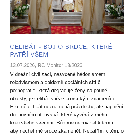
CELIBÁT - BOJ O SRDCE, KTERÉ
PATŘÍ VŠEM
13.07.2026, RC Monitor 13/2026
V dnešní civilizaci, nasycené hédonismem,
relativismem a epidemií sociálních sítí či
pornografie, která degraduje ženy na pouhé
objekty, je celibát kněze prorockým znamením.
Pro mě celibát neznamená prázdnotu, ale naplnění
duchovního otcovství, které vyvěrá z mého
kněžského svěcení. Bůh mě nepovolal k tomu,
aby nechal mé srdce zkamenět. Nepatřím k těm, o