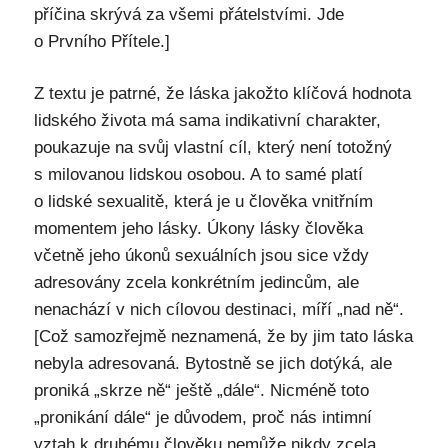
příčina skrývá za všemi přátelstvími. Jde
o Prvního Přítele.]
Z textu je patrné, že láska jakožto klíčová hodnota
lidského života má sama indikativní charakter,
poukazuje na svůj vlastní cíl, který není totožný
s milovanou lidskou osobou. A to samé platí
o lidské sexualitě, která je u člověka vnitřním
momentem jeho lásky. Úkony lásky člověka
včetně jeho úkonů sexuálních jsou sice vždy
adresovány zcela konkrétním jedincům, ale
nenachází v nich cílovou destinaci, míří „nad ně“.
[Což samozřejmě neznamená, že by jim tato láska
nebyla adresovaná. Bytostně se jich dotýká, ale
proniká „skrze ně“ ještě „dále“. Nicméně toto
„pronikání dále“ je důvodem, proč nás intimní
vztah k druhému člověku nemůže nikdy zcela