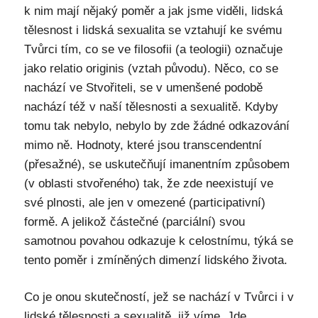
k nim mají nějaký poměr a jak jsme viděli, lidská
tělesnost i lidská sexualita se vztahují ke svému
Tvůrci tím, co se ve filosofii (a teologii) označuje
jako relatio originis (vztah původu). Něco, co se
nachází ve Stvořiteli, se v umenšené podobě
nachází též v naší tělesnosti a sexualitě. Kdyby
tomu tak nebylo, nebylo by zde žádné odkazování
mimo ně. Hodnoty, které jsou transcendentní
(přesažné), se uskutečňují imanentním způsobem
(v oblasti stvořeného) tak, že zde neexistují ve
své plnosti, ale jen v omezené (participativní)
formě. A jelikož částečné (parciální) svou
samotnou povahou odkazuje k celostnímu, týká se
tento poměr i zmíněných dimenzí lidského života.
Co je onou skutečností, jež se nachází v Tvůrci i v
lidské tělesnosti a sexualitě, již víme. Jde