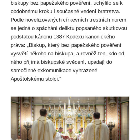
biskupy bez papežského pověření, uchýlilo se k
obdobnému kroku i současné vedení bratrstva.
Podle novelizovaných církevních trestních norem
se jedná o spáchání deliktu popsaného skutkovou
podstatou kánonu 1387 Kodexu kanonického
práva: „Biskup, který bez papežského pověření
vysvětí někoho na biskupa, a rovněž ten, kdo od
něho přijímá biskupské svěcení, upadají do
samočinné exkomunikace vyhrazené
Apoštolskému stolci.“