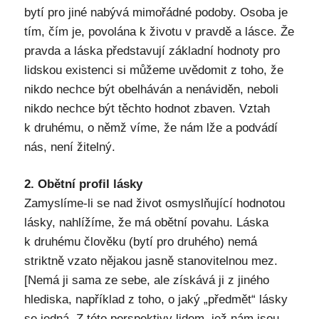
bytí pro jiné nabývá mimořádné podoby. Osoba je
tím, čím je, povolána k životu v pravdě a lásce. Že
pravda a láska představují základní hodnoty pro
lidskou existenci si můžeme uvědomit z toho, že
nikdo nechce být obelháván a nenáviděn, neboli
nikdo nechce být těchto hodnot zbaven. Vztah
k druhému, o němž víme, že nám lže a podvádí
nás, není žitelný.
2. Obětní profil lásky
Zamyslíme-li se nad život osmyslňující hodnotou
lásky, nahlížíme, že má obětní povahu. Láska
k druhému člověku (bytí pro druhého) nemá
striktně vzato nějakou jasně stanovitelnou mez.
[Nemá ji sama ze sebe, ale získává ji z jiného
hlediska, například z toho, o jaký „předmět“ lásky
se jedná. Z této perspektivy lidem, jež nám jsou