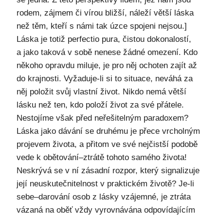
rodem, zájmem či vírou bližší, náleží větší láska
než těm, kteří s námi tak úzce spojeni nejsou.]
Láska je totiž perfectio pura, čistou dokonalostí,
a jako taková v sobě nenese žádné omezení. Kdo
někoho opravdu miluje, je pro něj ochoten zajít až
do krajnosti. Vyžaduje-li si to situace, neváhá za
něj položit svůj vlastní život. Nikdo nemá větší
lásku než ten, kdo položí život za své přátele.
Nestojíme však před neřešitelným paradoxem?
Láska jako dávání se druhému je přece vrcholným
projevem života, a přitom ve své nejčistší podobě
vede k obětování–ztrátě tohoto samého života!
Neskrývá se v ní zásadní rozpor, který signalizuje
její neuskutečnitelnost v praktickém životě? Je-li
sebe–darování osob z lásky vzájemné, je ztráta
vázaná na oběť vždy vyrovnávána odpovídajícím