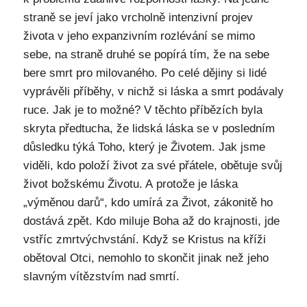
straně se jeví jako vrcholně intenzivní projev
života v jeho expanzivním rozlévání se mimo
sebe, na straně druhé se popírá tím, že na sebe
bere smrt pro milovaného. Po celé dějiny si lidé
vyprávěli příběhy, v nichž si láska a smrt podávaly
ruce. Jak je to možné? V těchto příbězích byla
skryta předtucha, že lidská láska se v posledním
důsledku týká Toho, který je Životem. Jak jsme
viděli, kdo položí život za své přátele, obětuje svůj
život božskému Životu. A protože je láska
„výměnou darů“, kdo umírá za Život, zákonitě ho
dostává zpět. Kdo miluje Boha až do krajnosti, jde
vstříc zmrtvýchvstání. Když se Kristus na kříži
obětoval Otci, nemohlo to skončit jinak než jeho
slavným vítězstvím nad smrtí.