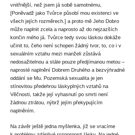
vnitřnější, než jsem já sobě samotnému,
[Poněvadž jako Tvůrce působí mou existenci ve
všech jejích rozměrech.] a proto mě Jeho Dobro
může naplnit zcela a naprosto až do nejzazších
končin mého já. Tvůrce tedy svou láskou dokáže
učinit to, čeho není schopen žádný tvor, to, co i v
sexuálním vztahu mezi manželi zůstává
nedosažitelnou a stále pouze předjímanou metou –
naprosté naplnění Dobrem Druhého a bezvýhradné
oddání se Mu. Pozemská sexualita je jen
stínovitou předehrou láskyplných vztahů na
Věčnosti, takže její vyhasnutí po smrti není
žádnou ztrátou, nýbrž jejím překypujícím
naplněním.
Na závěr ještě jedna myšlenka, jíž se vracíme
k problému zdánlivé rozpornosti lásky. Na jedné