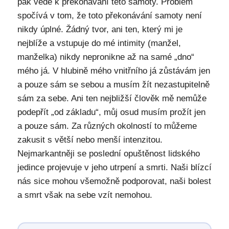
pak vede k překonávání této samoty. Problém
spočívá v tom, že toto překonávání samoty není
nikdy úplné. Žádný tvor, ani ten, který mi je
nejblíže a vstupuje do mé intimity (manžel,
manželka) nikdy nepronikne až na samé „dno“
mého já. V hlubině mého vnitřního já zůstávám jen
a pouze sám se sebou a musím žít nezastupitelně
sám za sebe. Ani ten nejbližší člověk mě nemůže
podepřít „od základu“, můj osud musím prožít jen
a pouze sám. Za různých okolností to můžeme
zakusit s větší nebo menší intenzitou.
Nejmarkantněji se poslední opuštěnost lidského
jedince projevuje v jeho utrpení a smrti. Naši blízcí
nás sice mohou všemožně podporovat, naši bolest
a smrt však na sebe vzít nemohou.