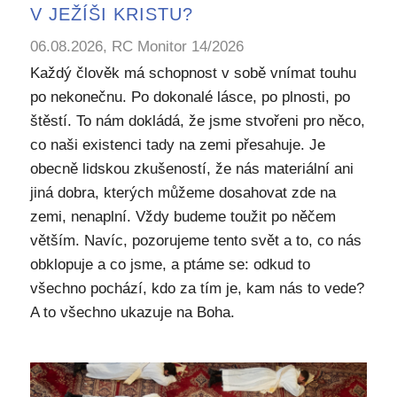
V JEŽÍŠI KRISTU?
06.08.2026, RC Monitor 14/2026
Každý člověk má schopnost v sobě vnímat touhu
po nekonečnu. Po dokonalé lásce, po plnosti, po
štěstí. To nám dokládá, že jsme stvořeni pro něco,
co naši existenci tady na zemi přesahuje. Je
obecně lidskou zkušeností, že nás materiální ani
jiná dobra, kterých můžeme dosahovat zde na
zemi, nenaplní. Vždy budeme toužit po něčem
větším. Navíc, pozorujeme tento svět a to, co nás
obklopuje a co jsme, a ptáme se: odkud to
všechno pochází, kdo za tím je, kam nás to vede?
A to všechno ukazuje na Boha.