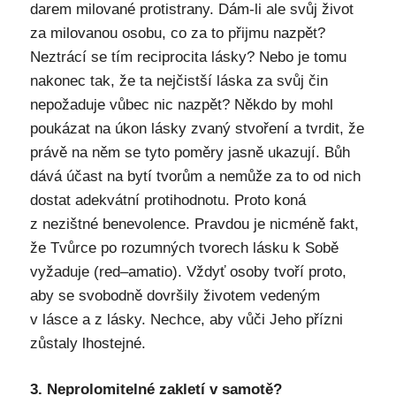
darem milované protistrany. Dám-li ale svůj život
za milovanou osobu, co za to přijmu nazpět?
Neztrácí se tím reciprocita lásky? Nebo je tomu
nakonec tak, že ta nejčistší láska za svůj čin
nepožaduje vůbec nic nazpět? Někdo by mohl
poukázat na úkon lásky zvaný stvoření a tvrdit, že
právě na něm se tyto poměry jasně ukazují. Bůh
dává účast na bytí tvorům a nemůže za to od nich
dostat adekvátní protihodnotu. Proto koná
z nezištné benevolence. Pravdou je nicméně fakt,
že Tvůrce po rozumných tvorech lásku k Sobě
vyžaduje (red–amatio). Vždyť osoby tvoří proto,
aby se svobodně dovršily životem vedeným
v lásce a z lásky. Nechce, aby vůči Jeho přízni
zůstaly lhostejné.
3. Neprolomitelné zakletí v samotě?