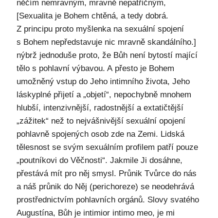
něčím nemravným, mravně nepatřičným,
[Sexualita je Bohem chtěná, a tedy dobrá.
Z principu proto myšlenka na sexuální spojení
s Bohem nepředstavuje nic mravně skandálního.]
nýbrž jednoduše proto, že Bůh není bytostí mající
tělo s pohlavní výbavou. A přesto je Bohem
umožněný vstup do Jeho intimního života, Jeho
láskyplné přijetí a „objetí“, nepochybně mnohem
hlubší, intenzivnější, radostnější a extatičtější
„zážitek“ než to nejvášnivější sexuální opojení
pohlavně spojených osob zde na Zemi. Lidská
tělesnost se svým sexuálním profilem patří pouze
„poutníkovi do Věčnosti“. Jakmile Ji dosáhne,
přestává mít pro něj smysl. Průnik Tvůrce do nás
a náš průnik do Něj (perichoreze) se neodehrává
prostřednictvím pohlavních orgánů. Slovy svatého
Augustína, Bůh je intimior intimo meo, je mi