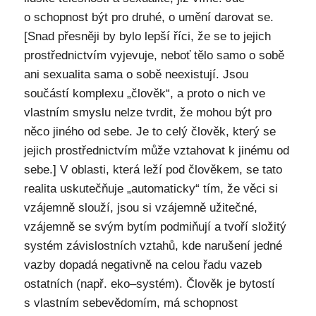
o schopnost být pro druhé, o umění darovat se.
[Snad přesněji by bylo lepší říci, že se to jejich
prostřednictvím vyjevuje, neboť tělo samo o sobě
ani sexualita sama o sobě neexistují. Jsou
součástí komplexu „člověk“, a proto o nich ve
vlastním smyslu nelze tvrdit, že mohou být pro
něco jiného od sebe. Je to celý člověk, který se
jejich prostřednictvím může vztahovat k jinému od
sebe.] V oblasti, která leží pod člověkem, se tato
realita uskutečňuje „automaticky“ tím, že věci si
vzájemně slouží, jsou si vzájemně užitečné,
vzájemně se svým bytím podmiňují a tvoří složitý
systém závislostních vztahů, kde narušení jedné
vazby dopadá negativně na celou řadu vazeb
ostatních (např. eko–systém). Člověk je bytostí
s vlastním sebevědomím, má schopnost