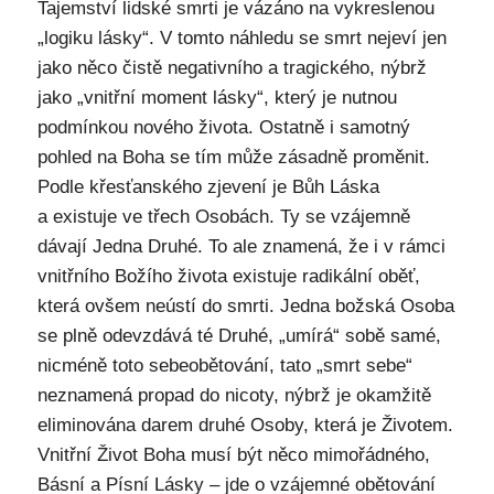
Tajemství lidské smrti je vázáno na vykreslenou
„logiku lásky“. V tomto náhledu se smrt nejeví jen
jako něco čistě negativního a tragického, nýbrž
jako „vnitřní moment lásky“, který je nutnou
podmínkou nového života. Ostatně i samotný
pohled na Boha se tím může zásadně proměnit.
Podle křesťanského zjevení je Bůh Láska
a existuje ve třech Osobách. Ty se vzájemně
dávají Jedna Druhé. To ale znamená, že i v rámci
vnitřního Božího života existuje radikální oběť,
která ovšem neústí do smrti. Jedna božská Osoba
se plně odevzdává té Druhé, „umírá“ sobě samé,
nicméně toto sebeobětování, tato „smrt sebe“
neznamená propad do nicoty, nýbrž je okamžitě
eliminována darem druhé Osoby, která je Životem.
Vnitřní Život Boha musí být něco mimořádného,
Básní a Písní Lásky – jde o vzájemné obětování