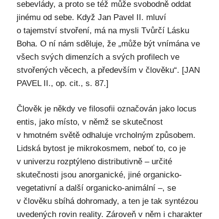
sebevlády, a proto se též může svobodně oddat
jinému od sebe. Když Jan Pavel II. mluví
o tajemství stvoření, má na mysli Tvůrčí Lásku
Boha. O ní nám sděluje, že „může být vnímána ve
všech svých dimenzích a svých profilech ve
stvořených věcech, a především v člověku“. [JAN
PAVEL II., op. cit., s. 87.]
Člověk je někdy ve filosofii označován jako locus
entis, jako místo, v němž se skutečnost
v hmotném světě odhaluje vrcholným způsobem.
Lidská bytost je mikrokosmem, neboť to, co je
v univerzu rozptýleno distributivně – určité
skutečnosti jsou anorganické, jiné organicko-
vegetativní a další organicko-animální –, se
v člověku sbíhá dohromady, a ten je tak syntézou
uvedených rovin reality. Zároveň v něm i charakter