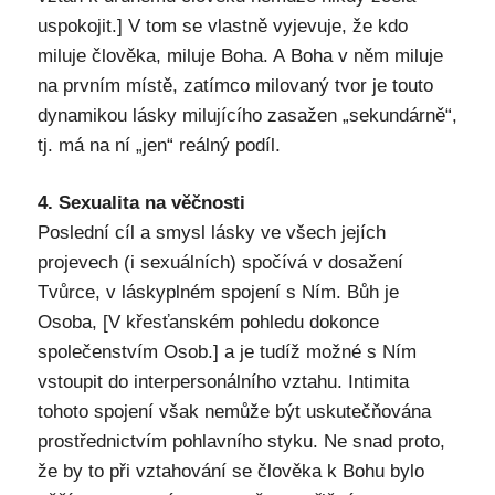
uspokojit.] V tom se vlastně vyjevuje, že kdo
miluje člověka, miluje Boha. A Boha v něm miluje
na prvním místě, zatímco milovaný tvor je touto
dynamikou lásky milujícího zasažen „sekundárně“,
tj. má na ní „jen“ reálný podíl.
4. Sexualita na věčnosti
Poslední cíl a smysl lásky ve všech jejích
projevech (i sexuálních) spočívá v dosažení
Tvůrce, v láskyplném spojení s Ním. Bůh je
Osoba, [V křesťanském pohledu dokonce
společenstvím Osob.] a je tudíž možné s Ním
vstoupit do interpersonálního vztahu. Intimita
tohoto spojení však nemůže být uskutečňována
prostřednictvím pohlavního styku. Ne snad proto,
že by to při vztahování se člověka k Bohu bylo