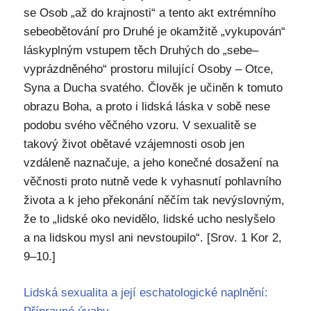
se Osob „až do krajnosti“ a tento akt extrémního
sebeobětování pro Druhé je okamžitě „vykupován“
láskyplným vstupem těch Druhých do „sebe–
vyprázdněného“ prostoru milující Osoby – Otce,
Syna a Ducha svatého. Člověk je učiněn k tomuto
obrazu Boha, a proto i lidská láska v sobě nese
podobu svého věčného vzoru. V sexualitě se
takový život obětavé vzájemnosti osob jen
vzdáleně naznačuje, a jeho konečné dosažení na
věčnosti proto nutně vede k vyhasnutí pohlavního
života a k jeho překonání něčím tak nevýslovným,
že to „lidské oko nevidělo, lidské ucho neslyšelo
a na lidskou mysl ani nevstoupilo“. [Srov. 1 Kor 2,
9–10.]
Lidská sexualita a její eschatologické naplnění: