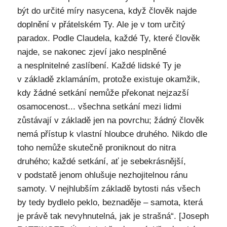
být do určité míry nasycena, když člověk najde
doplnění v přátelském Ty. Ale je v tom určitý
paradox. Podle Claudela, každé Ty, které člověk
najde, se nakonec zjeví jako nesplněné
a nesplnitelné zaslíbení. Každé lidské Ty je
v základě zklamáním, protože existuje okamžik,
kdy žádné setkání nemůže překonat nejzazší
osamocenost... všechna setkání mezi lidmi
zůstávají v základě jen na povrchu; žádný člověk
nemá přístup k vlastní hloubce druhého. Nikdo dle
toho nemůže skutečně proniknout do nitra
druhého; každé setkání, ať je sebekrásnější,
v podstatě jenom ohlušuje nezhojitelnou ránu
samoty. V nejhlubším základě bytosti nás všech
by tedy bydlelo peklo, beznaděje – samota, která
je právě tak nevyhnutelná, jak je strašná“. [Joseph