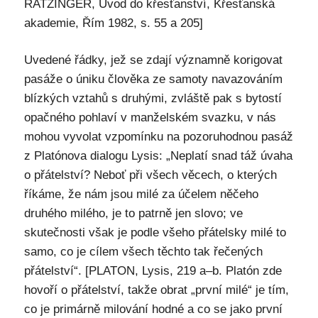
RATZINGER, Úvod do křesťanství, Křesťanská
akademie, Řím 1982, s. 55 a 205]
Uvedené řádky, jež se zdají významně korigovat
pasáže o úniku člověka ze samoty navazováním
blízkých vztahů s druhými, zvláště pak s bytostí
opačného pohlaví v manželském svazku, v nás
mohou vyvolat vzpomínku na pozoruhodnou pasáž
z Platónova dialogu Lysis: „Neplatí snad táž úvaha
o přátelství? Neboť při všech věcech, o kterých
říkáme, že nám jsou milé za účelem něčeho
druhého milého, je to patrně jen slovo; ve
skutečnosti však je podle všeho přátelsky milé to
samo, co je cílem všech těchto tak řečených
přátelství“. [PLATON, Lysis, 219 a–b. Platón zde
hovoří o přátelství, takže obrat „první milé“ je tím,
co je primárně milování hodné a co se jako první