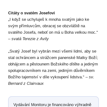
Citáty o svatém Josefovi
„I když se uchyluješ k mnoha svatým jako ke
svým přímluvcům, obracej se obzvláště na
svatého Josefa, neboť on má u Boha velkou moc.“
– svatá Terezie z Avily
„Svatý Josef byl vybrán mezi všemi lidmi, aby se
stal ochráncem a strážcem panenské Matky Boží;
obhájcem a pěstounem Božského dítěte a jediným
spolupracovníkem na zemi, jediným důvěrníkem
Božího tajemství v díle vykoupení lidstva.“
– sv.
Bernard z Clairvaux
Vydávání Monitoru je financováno výhradně