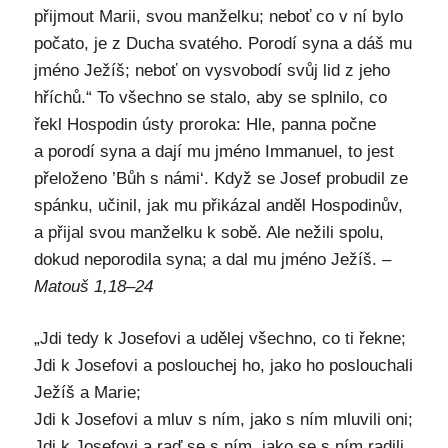
přijmout Marii, svou manželku; neboť co v ní bylo
počato, je z Ducha svatého. Porodí syna a dáš mu
jméno Ježíš; neboť on vysvobodí svůj lid z jeho
hříchů.“ To všechno se stalo, aby se splnilo, co
řekl Hospodin ústy proroka: Hle, panna počne
a porodí syna a dají mu jméno Immanuel, to jest
přeloženo ’Bůh s námi‘. Když se Josef probudil ze
spánku, učinil, jak mu přikázal anděl Hospodinův,
a přijal svou manželku k sobě. Ale nežili spolu,
dokud neporodila syna; a dal mu jméno Ježíš.
–
Matouš 1,18–24
„Jdi tedy k Josefovi a udělej všechno, co ti řekne;
Jdi k Josefovi a poslouchej ho, jako ho poslouchali
Ježíš a Marie;
Jdi k Josefovi a mluv s ním, jako s ním mluvili oni;
Jdi k Josefovi a raď se s ním, jako se s ním radili