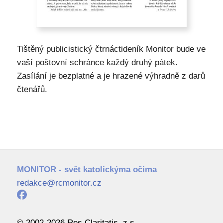
Tištěný publicistický čtrnáctideník Monitor bude ve
vaší poštovní schránce každý druhý pátek.
Zasílání je bezplatné a je hrazené výhradně z darů
čtenářů.
MONITOR - svět katolickýma očima
redakce@rcmonitor.cz
© 2002-2026 Res Claritatis, z.s.