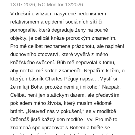
13.07.2026, RC Monitor 13/2026
V dnešní civilizaci, nasycené hédonismem,
relativismem a epidemií sociálních sítí či
pornografie, která degraduje ženy na pouhé
objekty, je celibát kněze prorockým znamením.
Pro mě celibát neznamená prázdnotu, ale naplnění
duchovního otcovství, které vyvěrá z mého
kněžského svěcení. Bůh mě nepovolal k tomu,
aby nechal mé srdce zkamenět. Nepatřím k těm, o
kterých básník Charles Péguy napsal: „Myslí si,
že milují Boha, protože nemilují nikoho.“ Naopak.
Celibát není jen statickým darem, ale především
pokladem mého života, který musím vědomě
bránit. „Neuveď nás v pokušení,“ se v modlitbě
Otčenáš jistě každý den modlíte i vy. Pro mě to
znamená spolupracovat s Bohem a bděle se