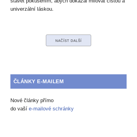
stavět pokušením, abych dokázal milovat čistou a
univerzální láskou.
NAČÍST DALŠÍ
ČLÁNKY E-MAILEM
Nové články přímo
do vaší
e-mailové schránky