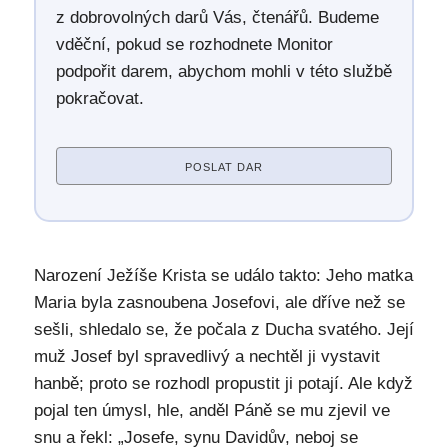
z dobrovolných darů Vás, čtenářů. Budeme
vděční, pokud se rozhodnete Monitor
podpořit darem, abychom mohli v této službě
pokračovat.
POSLAT DAR
Narození Ježíše Krista se událo takto: Jeho matka
Maria byla zasnoubena Josefovi, ale dříve než se
sešli, shledalo se, že počala z Ducha svatého. Její
muž Josef byl spravedlivý a nechtěl ji vystavit
hanbě; proto se rozhodl propustit ji potají. Ale když
pojal ten úmysl, hle, anděl Páně se mu zjevil ve
snu a řekl: „Josefe, synu Davidův, neboj se