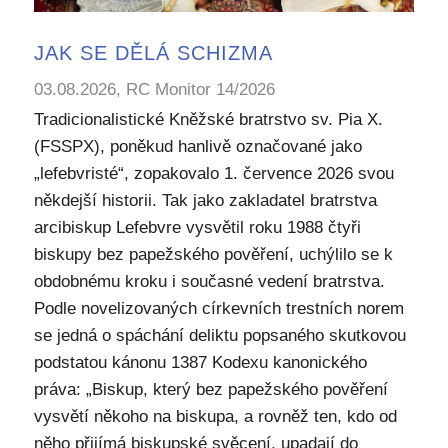
JAK SE DĚLÁ SCHIZMA
03.08.2026, RC Monitor 14/2026
Tradicionalistické Kněžské bratrstvo sv. Pia X.
(FSSPX), poněkud hanlivě označované jako
„lefebvristé“, zopakovalo 1. července 2026 svou
někdejší historii. Tak jako zakladatel bratrstva
arcibiskup Lefebvre vysvětil roku 1988 čtyři
biskupy bez papežského pověření, uchýlilo se k
obdobnému kroku i současné vedení bratrstva.
Podle novelizovaných církevních trestních norem
se jedná o spáchání deliktu popsaného skutkovou
podstatou kánonu 1387 Kodexu kanonického
práva: „Biskup, který bez papežského pověření
vysvětí někoho na biskupa, a rovněž ten, kdo od
něho přijímá biskupské svěcení, upadají do