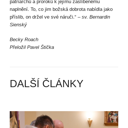
patriarchů a proroků k jejímu zaslíbenému
naplnění. To, co jim božská dobrota nabídla jako
příslib, on držel ve své náruči.“
– sv. Bernardin
Sienský
Becky Roach
Přeložil Pavel Štička
DALŠÍ ČLÁNKY