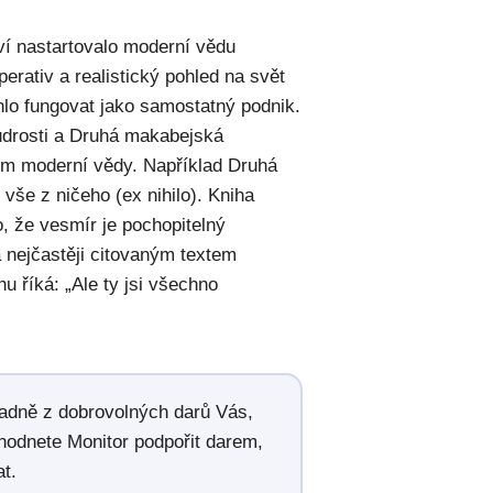
ví nastartovalo moderní vědu
erativ a realistický pohled na svět
lo fungovat jako samostatný podnik.
udrosti a Druhá makabejská
m moderní vědy. Například Druhá
vše z ničeho (ex nihilo). Kniha
o, že vesmír je pochopitelný
a nejčastěji citovaným textem
u říká: „Ale ty jsi všechno
radně z dobrovolných darů Vás,
hodnete Monitor podpořit darem,
t.