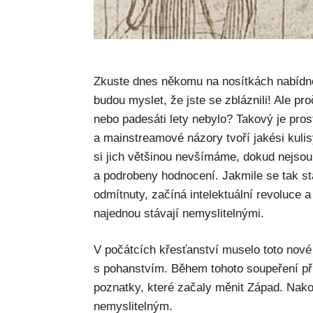
Zkuste dnes někomu na nosítkách nabídnou
budou myslet, že jste se zbláznili! Ale pro
nebo padesáti lety nebylo? Takový je pros
a mainstreamové názory tvoří jakési kul
si jich většinou nevšímáme, dokud nejsou
a podrobeny hodnocení. Jakmile se tak st
odmítnuty, začíná intelektuální revoluce a
najednou stávají nemyslitelnými.
V počátcích křesťanství muselo toto nové 
s pohanstvím. Během tohoto soupeření př
poznatky, které začaly měnit Západ. Nako
nemyslitelným.