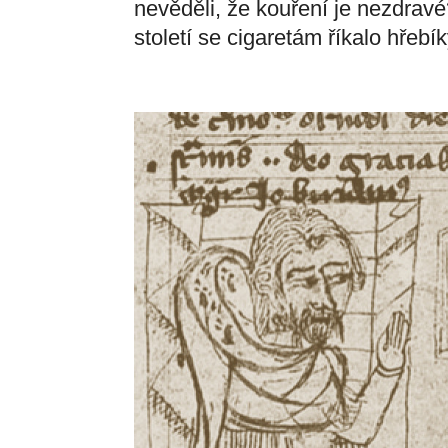
nevěděli, že kouření je nezdrav
století se cigaretám říkalo hřebí