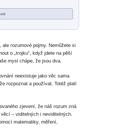
DAR
y, ale rozumové pojmy. Nemůžete si
out o „trojku“, když jdete na pěší
aše mysl chápe, že jsou dva.
ovnání neexistuje jako věc sama
že rozpoznat a používat. Totéž platí
irovaného zjevení, že náš rozum zná
ěcí – viditelných i neviditelných.
pomocí matematiky, měření,