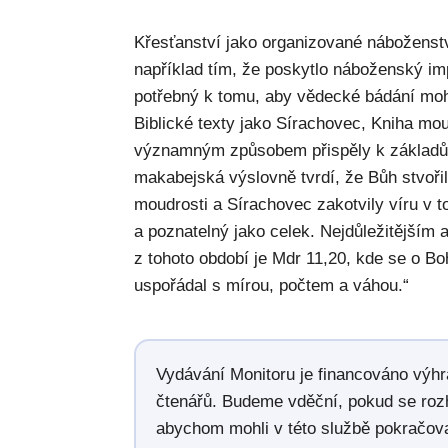
Křesťanství jako organizované náboženst
například tím, že poskytlo náboženský imp
potřebný k tomu, aby vědecké bádání moh
Biblické texty jako Sírachovec, Kniha mo
významným způsobem přispěly k základů
makabejská výslovně tvrdí, že Bůh stvořil 
moudrosti a Sírachovec zakotvily víru v t
a poznatelný jako celek. Nejdůležitějším 
z tohoto období je Mdr 11,20, kde se o Boh
uspořádal s mírou, počtem a váhou.“
Vydávání Monitoru je financováno výh
čtenářů. Budeme vděční, pokud se roz
abychom mohli v této službě pokračova