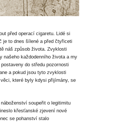
t před operací cigaretu. Lidé si
č je to dnes šílené a před čtyřiceti
tě náš způsob života. Zvyklosti
isy našeho každodenního života a my
 postaveny do středu pozornosti
ane a pokud jsou tyto zvyklosti
 věci, které byly kdysi přijímány, se
náboženství soupeřit o legitimitu
ineslo křesťanské zjevení nové
nec se pohanství stalo