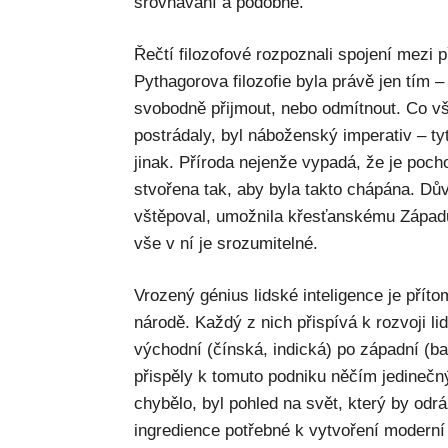
srovnávání a podobně.
Řečtí filozofové rozpoznali spojení mezi 
Pythagorova filozofie byla právě jen tím – 
svobodně přijmout, nebo odmítnout. Co vša
postrádaly, byl náboženský imperativ – t
jinak. Příroda nejenže vypadá, že je pocho
stvořena tak, aby byla takto chápána. Dův
vštěpoval, umožnila křesťanskému Západ
vše v ní je srozumitelné.
Vrozený génius lidské inteligence je pří
národě. Každý z nich přispívá k rozvoji l
východní (čínská, indická) po západní (b
přispěly k tomuto podniku něčím jedineč
chybělo, byl pohled na svět, který by odrá
ingredience potřebné k vytvoření moderní 