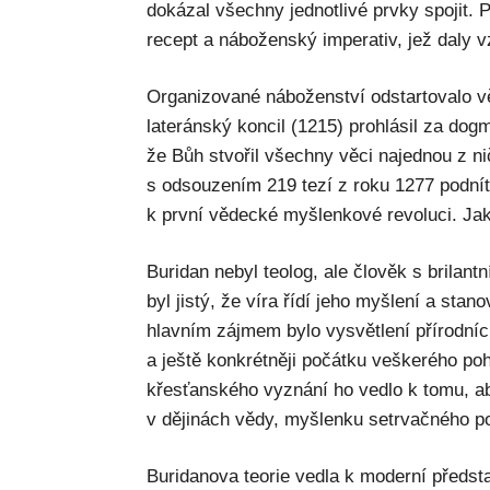
dokázal všechny jednotlivé prvky spojit. P
recept a náboženský imperativ, jež daly 
Organizované náboženství odstartovalo vě
lateránský koncil (1215) prohlásil za dog
že Bůh stvořil všechny věci najednou z ni
s odsouzením 219 tezí z roku 1277 podní
k první vědecké myšlenkové revoluci. J
Buridan nebyl teolog, ale člověk s brilan
byl jistý, že víra řídí jeho myšlení a stan
hlavním zájmem bylo vysvětlení přírodníc
a ještě konkrétněji počátku veškerého poh
křesťanského vyznání ho vedlo k tomu, ab
v dějinách vědy, myšlenku setrvačného p
Buridanova teorie vedla k moderní předsta