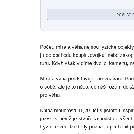
POSLAT 
Počet, míra a váha nejsou fyzické objekt
jít do obchodu koupit „dvojku“ nebo zakopn
túru. Když však vidíme dvojici kamenů, n
Míra a váha představují porovnávání. Por
o sobě, ale je to něco, co náš rozum doká
pro váhu.
Kniha moudrosti 11,20 učí s jistotou insp
jazyk, v němž je stvořena podstata všech v
Fyzické věci lze tedy poznat a pochopit 