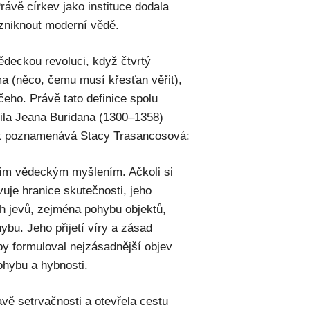
rávě církev jako instituce dodala
vzniknout moderní vědě.
deckou revoluci, když čtvrtý
ma (něco, čemu musí křesťan věřit),
čeho. Právě tato definice spolu
tila Jeana Buridana (1300–1358)
ak poznamenává Stacy Trasancosová:
tním vědeckým myšlením. Ačkoli si
ovuje hranice skutečnosti, jeho
h jevů, zejména pohybu objektů,
ybu. Jeho přijetí víry a zásad
y formuloval nejzásadnější objev
ohybu a hybnosti.
vě setrvačnosti a otevřela cestu