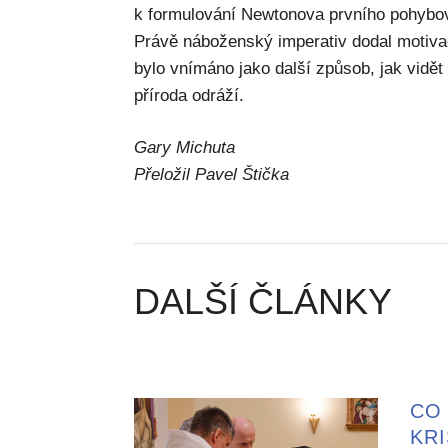
k formulování Newtonova prvního pohybové
Právě náboženský imperativ dodal motivac
bylo vnímáno jako další způsob, jak vidět
příroda odráží.
Gary Michuta
Přeložil Pavel Štička
DALŠÍ ČLÁNKY
CO 
KR