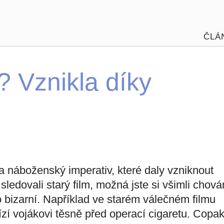
ČLÁ
 Vznikla díky
 a náboženský imperativ, které daly vzniknout
ledovali starý film, možná jste si všimli chová
 bizarní. Například ve starém válečném filmu
ízí vojákovi těsně před operací cigaretu. Copa