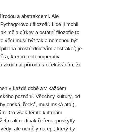
přírodou a abstrakcemi. Ale
Pythagorovou filozofií. Lidé ji mohli
k měla církev a ostatní filozofie to
yto věci musí být tak a nemohou být
pitelná prostřednictvím abstrakcí; je
ěra, kterou tento imperativ
u zkoumat přírodu s očekáváním, že
tomen v každé době a v každém
idského poznání. Všechny kultury, od
abylonská, řecká, muslimská atd.),
ným. Co však těmto kulturám
žel realitu. Jinak řečeno, poskytly
vědy, ale neměly recept, který by