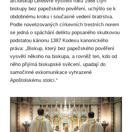
arcibiskup Lefebvre vysvětil roku 1988 čtyři
biskupy bez papežského pověření, uchýlilo se k
obdobnému kroku i současné vedení bratrstva.
Podle novelizovaných církevních trestních norem
se jedná o spáchání deliktu popsaného skutkovou
podstatou kánonu 1387 Kodexu kanonického
práva: „Biskup, který bez papežského pověření
vysvětí někoho na biskupa, a rovněž ten, kdo od
něho přijímá biskupské svěcení, upadají do
samočinné exkomunikace vyhrazené
Apoštolskému stolci.“