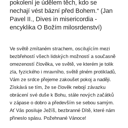
pokolení je údělem těch, kdo se
nechají vést bázní před Bohem.“ (Jan
Pavel II., Dives in misericordia -
encyklika O Božím milosrdenství)
Ve světě zmítaném strachem, oscilujícím mezi
bezbřehostí všech lidských možností a současně
omezeností člověka, ve světě, ve kterém je tolik
zla, fyzického i mravního, světě plném protikladů,
Vám ze srdce přejeme zakoušet pokoj a naději.
Získává se tím, že se člověk nebojí závazku
obrácení své duše k Bohu, stále nových začátků
v zápase o dobro a především se sebou samým.
Ať Vás posiluje Ježíš, bezbranné Dítě, které nám
přineslo spásu. Požehnané Vánoce!