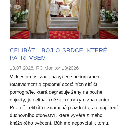
CELIBÁT - BOJ O SRDCE, KTERÉ
PATŘÍ VŠEM
13.07.2026, RC Monitor 13/2026
V dnešní civilizaci, nasycené hédonismem,
relativismem a epidemií sociálních sítí či
pornografie, která degraduje ženy na pouhé
objekty, je celibát kněze prorockým znamením.
Pro mě celibát neznamená prázdnotu, ale naplnění
duchovního otcovství, které vyvěrá z mého
kněžského svěcení. Bůh mě nepovolal k tomu,