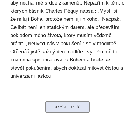
aby nechal mé srdce zkamenět. Nepatřím k těm, o
kterých básník Charles Péguy napsal: „Myslí si,
že milují Boha, protože nemilují nikoho.“ Naopak.
Celibát není jen statickým darem, ale především
pokladem mého života, který musím vědomě
bránit. „Neuveď nás v pokušení,“ se v modlitbě
Otčenáš jistě každý den modlíte i vy. Pro mě to
znamená spolupracovat s Bohem a bděle se
stavět pokušením, abych dokázal milovat čistou a
univerzální láskou.
NAČÍST DALŠÍ