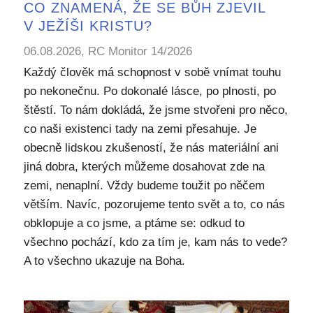
CO ZNAMENÁ, ŽE SE BŮH ZJEVIL
V JEŽÍŠI KRISTU?
06.08.2026, RC Monitor 14/2026
Každý člověk má schopnost v sobě vnímat touhu
po nekonečnu. Po dokonalé lásce, po plnosti, po
štěstí. To nám dokládá, že jsme stvořeni pro něco,
co naši existenci tady na zemi přesahuje. Je
obecně lidskou zkušeností, že nás materiální ani
jiná dobra, kterých můžeme dosahovat zde na
zemi, nenaplní. Vždy budeme toužit po něčem
větším. Navíc, pozorujeme tento svět a to, co nás
obklopuje a co jsme, a ptáme se: odkud to
všechno pochází, kdo za tím je, kam nás to vede?
A to všechno ukazuje na Boha.